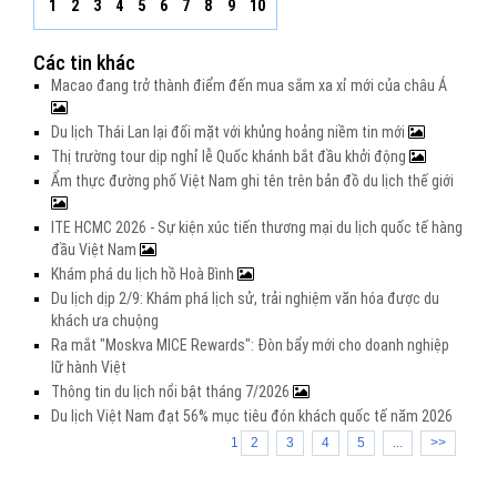
1
2
3
4
5
6
7
8
9
10
Các tin khác
Macao đang trở thành điểm đến mua sắm xa xỉ mới của châu Á
Du lịch Thái Lan lại đối mặt với khủng hoảng niềm tin mới
Thị trường tour dịp nghỉ lễ Quốc khánh bắt đầu khởi động
Ẩm thực đường phố Việt Nam ghi tên trên bản đồ du lịch thế giới
ITE HCMC 2026 - Sự kiện xúc tiến thương mại du lịch quốc tế hàng
đầu Việt Nam
Khám phá du lịch hồ Hoà Bình
Du lịch dịp 2/9: Khám phá lịch sử, trải nghiệm văn hóa được du
khách ưa chuộng
Ra mắt "Moskva MICE Rewards": Đòn bẩy mới cho doanh nghiệp
lữ hành Việt
Thông tin du lịch nổi bật tháng 7/2026
Du lịch Việt Nam đạt 56% mục tiêu đón khách quốc tế năm 2026
1
2
3
4
5
...
>>