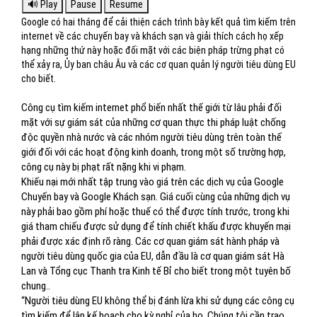
Google có hai tháng để cải thiện cách trình bày kết quả tìm kiếm trên
internet về các chuyến bay và khách sạn và giải thích cách họ xếp
hạng những thứ này hoặc đối mặt với các biện pháp trừng phạt có
thể xảy ra, Ủy ban châu Âu và các cơ quan quản lý người tiêu dùng EU
cho biết.
Công cụ tìm kiếm internet phổ biến nhất thế giới từ lâu phải đối
mặt với sự giám sát của những cơ quan thực thi pháp luật chống
độc quyền nhà nước và các nhóm người tiêu dùng trên toàn thế
giới đối với các hoạt động kinh doanh, trong một số trường hợp,
công cụ này bị phạt rất nặng khi vi phạm.
Khiếu nại mới nhất tập trung vào giá trên các dịch vụ của Google
Chuyến bay và Google Khách sạn. Giá cuối cùng của những dịch vụ
này phải bao gồm phí hoặc thuế có thể được tính trước, trong khi
giá tham chiếu được sử dụng để tính chiết khấu được khuyến mại
phải được xác định rõ ràng.
Các cơ quan giám sát hành pháp và
người tiêu dùng quốc gia của EU, dẫn đầu là cơ quan
giám sát
Hà
Lan và Tổng cục Thanh tra Kinh tế Bỉ cho biết trong một tuyên bố
chung.
.
“Người tiêu dùng EU không thể bị đánh lừa khi sử dụng các công cụ
tìm kiếm để lập kế hoạch cho kỳ nghỉ của họ. Chúng tôi cần trao