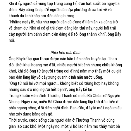
Khi đấy, người cả vùng tập trung cúng tế, đàn hát suốt ba ngày ba
đêm. Đây cũng là dịp để người dân địa phương đi xa trở về và
khách du lịch khắp nơi đến dâng hương.
“Những ngày lễ, hầu như người dân dù đang đi làm ăn xa cũng trở
về tham dự. Nhà ai có gì thì đem dâng lên thứ nấy, người hái trái
cây, người làm bánh đem đến dâng để tỏ lòng thành kính", ông Bảy
nói.
Phía trên mái đình
Ông Bảy kể lại giai thoại được các bậc tiền nhân truyền lại. Theo
đó, thời khai hoang mở đất, nhiều người bị bệnh nhưng chữa không
khỏi, khi đó ông từ (người trông coi đình) nằm mơ thấy một cụ già
bảo dân làng lấy vỏ cây xung quanh đình nấu nước uống.
"Ông từ nói lại với mọi người… không biết có trùng hợp hay không
nhưng sau đó mọi người hết bệnh”, ông Bảy kể lại.
Trong khuôn viên đình Thường Thạnh có miếu Bà Chúa xứ Nguyên
Nhung. Ngày xưa, miếu Bà Chúa được dân làng lập thờ đầu tiên ở
phía ngang sông, đối diện ngôi đình. Ban đầu, đây là một ngôi miếu
nhỏ xây dựng bằng cây gỗ.
Thời trước, cuộc sống của người dân ở Thường Thạnh vô cùng
gian lao cực khổ. Một ngày nọ, một vị bô lão nằm mơ thấy một bà