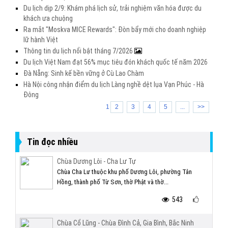
Du lịch dịp 2/9: Khám phá lịch sử, trải nghiệm văn hóa được du
khách ưa chuộng
Ra mắt "Moskva MICE Rewards": Đòn bẩy mới cho doanh nghiệp
lữ hành Việt
Thông tin du lịch nổi bật tháng 7/2026
Du lịch Việt Nam đạt 56% mục tiêu đón khách quốc tế năm 2026
Đà Nẵng: Sinh kế bền vững ở Cù Lao Chàm
Hà Nội công nhận điểm du lịch Làng nghề dệt lụa Vạn Phúc - Hà
Đông
1
2
3
4
5
...
>>
Tin đọc nhiều
Chùa Dương Lôi - Cha Lư Tự
Chùa Cha Lư thuộc khu phố Dương Lôi, phường Tân
Hồng, thành phố Từ Sơn, thờ Phật và thờ...
543
Chùa Cổ Lũng - Chùa Đình Cả, Gia Bình, Bắc Ninh