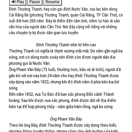
Đình Thường Thạnh, hay còn gọi đình Nước Vận, tọa lạc bên dòng
Cái Răng Bé (phường Thường Thạnh, quận Cái Răng, TP. Cần Thơ), có
tuổi đời hơn 200 năm. Đây là điểm đến tâm linh, niềm tự hào di sản
văn hóa của người dân Cần Thơ. Nơi đây cũng nổi tiếng với những
câu chuyện ly kỳ được dân gian lưu truyền
Đình Thường Thạnh nhìn từ trên cao
Thường Thạnh có nghĩa là thịnh vượng mãi mãi. Do nằm gần ngã ba
sông, nơi có dòng nước xoáy nên đình còn được người dân địa
phương gọi là Nước Vận.
Ông Phạm Văn Bảy (73 tuổi, thường trực, bảo vệ di tích), người đã
gắn bó với nơi này hơn 24 năm cho hay đình Thường Thạnh được
xây dựng vào năm 1823, nhưng khi đó đình nằm ở phía bên kia bờ
sông.
Đến năm 1852, vua Tự Đức đã ban sắc phong Bổn cảnh Thành
hoàng. Sau khi được vua sắc phong, đình được dời về địa điểm
hiện tại để hợp phong thủy - nằm giữa hàm rồng, ngã ba sông.
Ông Phạm Văn Bảy
Theo lời ông Bảy, đình Thường Thạnh được xây dựng theo kiểu
phương Đông truyền thống, nhưng cũng chịu ảnh hưởng của kiến