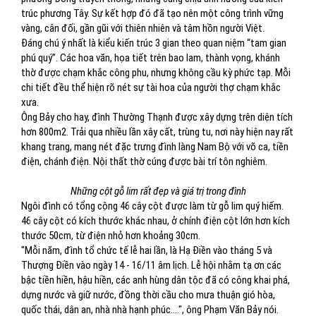
trúc phương Tây. Sự kết hợp đó đã tạo nên một công trình vững
vàng, cân đối, gần gũi với thiên nhiên và tâm hồn người Việt.
Đáng chú ý nhất là kiểu kiến trúc 3 gian theo quan niệm “tam gian
phú quý”. Các hoa văn, họa tiết trên bao lam, thành vọng, khánh
thờ được chạm khắc công phu, nhưng không cầu kỳ phức tạp. Mỗi
chi tiết đều thể hiện rõ nét sự tài hoa của người thợ chạm khắc
xưa.
Ông Bảy cho hay, đình Thường Thạnh được xây dựng trên diện tích
hơn 800m2. Trải qua nhiều lần xây cất, trùng tu, nơi này hiện nay rất
khang trang, mang nét đặc trưng đình làng Nam Bộ với võ ca, tiền
điện, chánh điện. Nội thất thờ cúng được bài trí tôn nghiêm.
Những cột gỗ lim rất đẹp và giá trị trong đình
Ngôi đình có tổng cộng 46 cây cột được làm từ gỗ lim quý hiếm.
46 cây cột có kích thước khác nhau, ở chính điện cột lớn hơn kích
thước 50cm, từ điện nhỏ hơn khoảng 30cm.
"Mỗi năm, đình tổ chức tế lễ hai lần, là Hạ Điền vào tháng 5 và
Thượng Điền vào ngày 14 - 16/11 âm lịch. Lễ hội nhằm tạ ơn các
bậc tiền hiền, hậu hiền, các anh hùng dân tộc đã có công khai phá,
dựng nước và giữ nước, đồng thời cầu cho mưa thuận gió hòa,
quốc thái, dân an, nhà nhà hạnh phúc….", ông Phạm Văn Bảy nói.