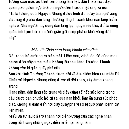
tướng soái mặc áo thật oai phong lẫm liệt, dẫn theo một đạo
quân giáo gươm rợp trời phi ngựa đến trước mặt ông và nói:
“Ta là tướng soái Nguyên Nhung được lệnh đến đây trấn giữ vùng
đất này, độ cho dân làng Thường Thạnh tránh khỏi nạn kiếp hiểm
nghèo. Nhà ngươi hãy cùng dân làng lập ngay miếu thờ, để ta cùng
quân lính tạm trú, xua đuổi giặc giã cướp phá ra khỏi vùng đất
này”.
Miếu Bà Chúa nằm trong khuôn viên đình
Nói xong, bà cưỡi ngựa biến mất. Hôm sau, vị bô lão đó cùng mọi
người đốn cây dựng miếu. Không lâu sau, làng Thường Thạnh
không còn bị giặc quấy phá nữa.
Sau khi đình Thường Thạnh được dời về địa điểm hiện tại, miếu Bà
Chúa xứ Nguyên Nhung cũng được di dời theo, xây dựng khang
trang.
Hàng năm, dân làng tập trung về đây cúng tế hết sức long trọng,
cầu được ban phước hộ trì tai qua nạn khỏi, làm ăn sung túc phát
đạt. Không ai dám đến nơi đây quấy phá vì sợ bị quở phạt, bệnh tật
liên miên.
Miếu Bà từ lâu đã trở thành nơi diễn xướng của các nghệ nhân
bóng rỗi trong những ngày diễn ra lễ hội hàng năm.