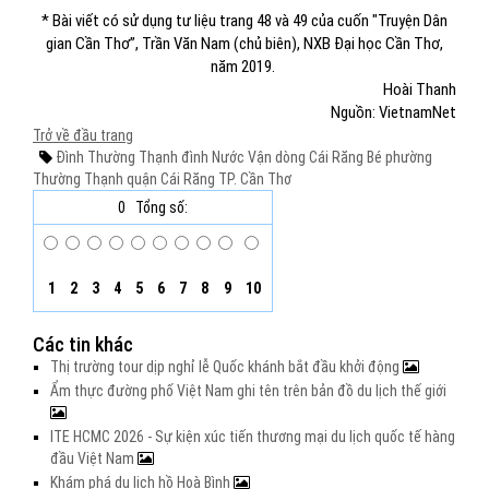
* Bài viết có sử dụng tư liệu trang 48 và 49 của cuốn "Truyện Dân
gian Cần Thơ”, Trần Văn Nam (chủ biên), NXB Đại học Cần Thơ,
năm 2019.
Hoài Thanh
Nguồn: VietnamNet
Trở về đầu trang
Đình Thường Thạnh
đình Nước Vận
dòng Cái Răng Bé
phường
Thường Thạnh
quận Cái Răng
TP. Cần Thơ
0
Tổng số:
1
2
3
4
5
6
7
8
9
10
Các tin khác
Thị trường tour dịp nghỉ lễ Quốc khánh bắt đầu khởi động
Ẩm thực đường phố Việt Nam ghi tên trên bản đồ du lịch thế giới
ITE HCMC 2026 - Sự kiện xúc tiến thương mại du lịch quốc tế hàng
đầu Việt Nam
Khám phá du lịch hồ Hoà Bình