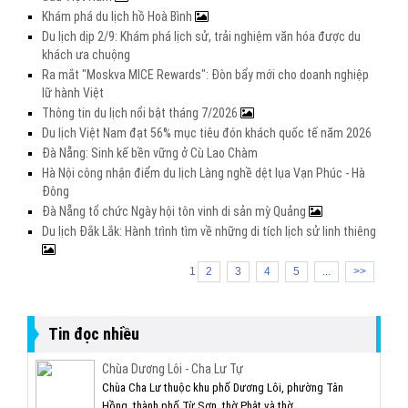
Khám phá du lịch hồ Hoà Bình
Du lịch dịp 2/9: Khám phá lịch sử, trải nghiệm văn hóa được du
khách ưa chuộng
Ra mắt "Moskva MICE Rewards": Đòn bẩy mới cho doanh nghiệp
lữ hành Việt
Thông tin du lịch nổi bật tháng 7/2026
Du lịch Việt Nam đạt 56% mục tiêu đón khách quốc tế năm 2026
Đà Nẵng: Sinh kế bền vững ở Cù Lao Chàm
Hà Nội công nhận điểm du lịch Làng nghề dệt lụa Vạn Phúc - Hà
Đông
Đà Nẵng tổ chức Ngày hội tôn vinh di sản mỳ Quảng
Du lịch Đắk Lắk: Hành trình tìm về những di tích lịch sử linh thiêng
1
2
3
4
5
...
>>
Tin đọc nhiều
Chùa Dương Lôi - Cha Lư Tự
Chùa Cha Lư thuộc khu phố Dương Lôi, phường Tân
Hồng, thành phố Từ Sơn, thờ Phật và thờ...