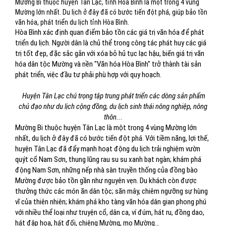
Mường Bi thuộc huyện Tân Lạc, tỉnh Hòa Bình là một trong 4 vùng
Mường lớn nhất. Du lịch ở đây đã có bước tiến đột phá, giúp bảo tồn
văn hóa, phát triển du lịch tỉnh Hòa Bình.
Hòa Bình xác định quan điểm bảo tồn các giá trị văn hóa để phát
triển du lịch. Người dân là chủ thể trong công tác phát huy các giá
trị tốt đẹp, đặc sắc gắn với xóa bỏ hủ tục lạc hậu, biến giá trị văn
hóa dân tộc Mường và nền "Văn hóa Hòa Bình" trở thành tài sản
phát triển, việc đầu tư phải phù hợp với quy hoạch.
Huyện Tân Lạc chú trọng tập trung phát triển các dòng sản phẩm
chủ đạo như du lịch cộng đồng, du lịch sinh thái nông nghiệp, nông
thôn...
Mường Bi thuộc huyện Tân Lạc là một trong 4 vùng Mường lớn
nhất, du lịch ở đây đã có bước tiến đột phá. Với tiềm năng, lợi thế,
huyện Tân Lạc đã đẩy mạnh hoạt động du lịch trải nghiệm vườn
quýt cổ Nam Sơn, thung lũng rau su su xanh bạt ngàn; khám phá
động Nam Sơn, những nếp nhà sàn truyền thống của đồng bào
Mường được bảo tồn gần như nguyên vẹn. Du khách còn được
thưởng thức các món ăn dân tộc; săn mây, chiêm ngưỡng sự hùng
vĩ của thiên nhiên; khám phá kho tàng văn hóa dân gian phong phú
với nhiều thể loại như truyện cổ, dân ca, ví đúm, hát ru, đồng dao,
hát đập hoa, hát đối, chiêng Mường, mo Mường...