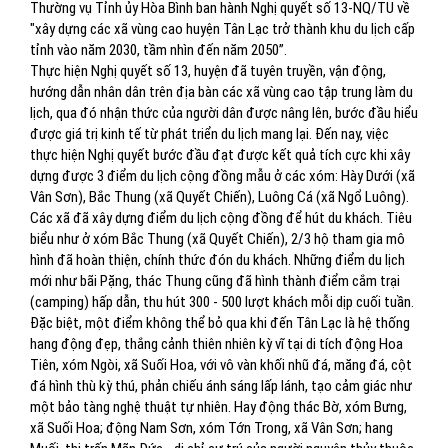
Thường vụ Tỉnh ủy Hòa Bình ban hành Nghị quyết số 13-NQ/TU về
"xây dựng các xã vùng cao huyện Tân Lạc trở thành khu du lịch cấp
tỉnh vào năm 2030, tầm nhìn đến năm 2050”.
Thực hiện Nghị quyết số 13, huyện đã tuyên truyền, vận động,
hướng dẫn nhân dân trên địa bàn các xã vùng cao tập trung làm du
lịch, qua đó nhận thức của người dân được nâng lên, bước đầu hiểu
được giá trị kinh tế từ phát triển du lịch mang lại. Đến nay, việc
thực hiện Nghị quyết bước đầu đạt được kết quả tích cực khi xây
dựng được 3 điểm du lịch cộng đồng mẫu ở các xóm: Hày Dưới (xã
Vân Sơn), Bắc Thung (xã Quyết Chiến), Luông Cá (xã Ngổ Luông).
Các xã đã xây dựng điểm du lịch cộng đồng để hút du khách. Tiêu
biểu như ở xóm Bắc Thung (xã Quyết Chiến), 2/3 hộ tham gia mô
hình đã hoàn thiện, chính thức đón du khách. Những điểm du lịch
mới như bãi Pặng, thác Thung cũng đã hình thành điểm cắm trại
(camping) hấp dẫn, thu hút 300 - 500 lượt khách mỗi dịp cuối tuần.
Đặc biệt, một điểm không thể bỏ qua khi đến Tân Lạc là hệ thống
hang động đẹp, thắng cảnh thiên nhiên kỳ vĩ tại di tích động Hoa
Tiên, xóm Ngòi, xã Suối Hoa, với vô vàn khối nhũ đá, măng đá, cột
đá hình thù kỳ thú, phản chiếu ánh sáng lấp lánh, tạo cảm giác như
một bảo tàng nghệ thuật tự nhiên. Hay động thác Bờ, xóm Bưng,
xã Suối Hoa; động Nam Sơn, xóm Tớn Trong, xã Vân Sơn; hang