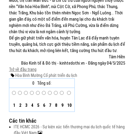
Muối, thị trấn Mãn Đức - di chỉ cư trú của người nguyên thủy thuộc
nền “Văn hóa Hòa Bình”; núi Cột Cờ, xã Phong Phú; thác Thung,
thác Trăng, Khu bảo tồn thiên nhiên Ngọc Sơn - Ngổ Luông... Thời
gian gần đây, có một số điểm đến mang lại cho du khách trải
nghiệm mới như đèo Đá Trắng, xã Phú Cường, vừa là điểm dừng
chân thú vị vừa là nơi ngắm cảnh lý tưởng.
Để gìn giữ phát triển văn hóa, huyện Tân Lạc đã đẩy mạnh tuyên
truyền, quảng bá, tích cực giới thiệu tiềm năng, sản phẩm du lịch để
thu hút du khách; mở rộng liên kết, tăng cường thu hút đầu tư.
Tâm Hiền
Báo Kinh tế & Đô thị - kinhtedothi.vn - Đăng ngày 04/5/2025
Trở về đầu trang
Hòa Bình
Mường Cổ
phát triển du lịch
0
Tổng số:
1
2
3
4
5
6
7
8
9
10
Các tin khác
ITE HCMC 2026 - Sự kiện xúc tiến thương mại du lịch quốc tế hàng
đầu Việt Nam