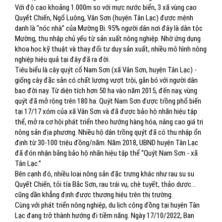
Với độ cao khoảng 1.000m so với mực nước biển, 3 xã vùng cao
Quyết Chiến, Ngổ Luông, Vân Sơn (huyện Tân Lạc) được mệnh
danh là "nóc nhà” của Mường Bi. 95% người dân nơi đây là dân tộc
Mường, thu nhập chủ yếu từ sản xuất nông nghiệp. Nhờ ứng dụng
khoa học kỹ thuật và thay đổi tư duy sản xuất, nhiều mô hình nông
nghiệp hiệu quả tại đây đã ra đời.
Tiêu biểu là cây quýt cổ Nam Sơn (xã Vân Sơn, huyện Tân Lạc) -
giống cây đặc sản có chất lượng vượt trội, gắn bó với người dân
bao đời nay. Từ diện tích hơn 50 ha vào năm 2015, đến nay, vùng
quýt đã mở rộng trên 180 ha. Quýt Nam Sơn được trồng phổ biến
tại 17/17 xóm của xã Vân Sơn và đã được bảo hộ nhãn hiệu tập
thể, mở ra cơ hội phát triển theo hướng hàng hóa, nâng cao giá trị
nông sản địa phương. Nhiều hộ dân trồng quýt đã có thu nhập ổn
định từ 30-100 triệu đồng/năm. Năm 2018, UBND huyện Tân Lạc
đã đón nhận bằng bảo hộ nhãn hiệu tập thể “Quýt Nam Sơn - xã
Tân Lạc.”
Bên cạnh đó, nhiều loại nông sản đặc trưng khác như rau su su
Quyết Chiến, tỏi tía Bắc Sơn, rau trái vụ, chè tuyết, thảo dược...
cũng dần khẳng định được thương hiệu trên thị trường.
Cùng với phát triển nông nghiệp, du lịch cộng đồng tại huyện Tân
Lạc đang trở thành hướng đi tiềm năng. Ngày 17/10/2022, Ban