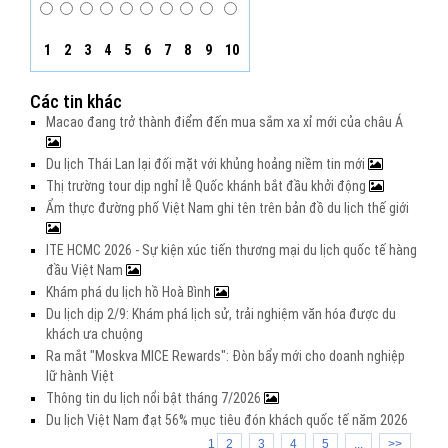
1
2
3
4
5
6
7
8
9
10
Các tin khác
Macao đang trở thành điểm đến mua sắm xa xỉ mới của châu Á
Du lịch Thái Lan lại đối mặt với khủng hoảng niềm tin mới
Thị trường tour dịp nghỉ lễ Quốc khánh bắt đầu khởi động
Ẩm thực đường phố Việt Nam ghi tên trên bản đồ du lịch thế giới
ITE HCMC 2026 - Sự kiện xúc tiến thương mại du lịch quốc tế hàng
đầu Việt Nam
Khám phá du lịch hồ Hoà Bình
Du lịch dịp 2/9: Khám phá lịch sử, trải nghiệm văn hóa được du
khách ưa chuộng
Ra mắt "Moskva MICE Rewards": Đòn bẩy mới cho doanh nghiệp
lữ hành Việt
Thông tin du lịch nổi bật tháng 7/2026
Du lịch Việt Nam đạt 56% mục tiêu đón khách quốc tế năm 2026
1
2
3
4
5
...
>>