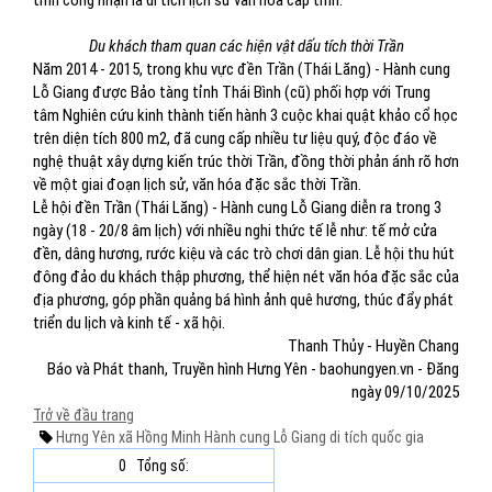
tỉnh công nhận là di tích lịch sử văn hóa cấp tỉnh.
Du khách tham quan các hiện vật dấu tích thời Trần
Năm 2014 - 2015, trong khu vực đền Trần (Thái Lăng) - Hành cung
Lỗ Giang được Bảo tàng tỉnh Thái Bình (cũ) phối hợp với Trung
tâm Nghiên cứu kinh thành tiến hành 3 cuộc khai quật khảo cổ học
trên diện tích 800 m2, đã cung cấp nhiều tư liệu quý, độc đáo về
nghệ thuật xây dựng kiến trúc thời Trần, đồng thời phản ánh rõ hơn
về một giai đoạn lịch sử, văn hóa đặc sắc thời Trần.
Lễ hội đền Trần (Thái Lăng) - Hành cung Lỗ Giang diễn ra trong 3
ngày (18 - 20/8 âm lịch) với nhiều nghi thức tế lễ như: tế mở cửa
đền, dâng hương, rước kiệu và các trò chơi dân gian. Lễ hội thu hút
đông đảo du khách thập phương, thể hiện nét văn hóa đặc sắc của
địa phương, góp phần quảng bá hình ảnh quê hương, thúc đẩy phát
triển du lịch và kinh tế - xã hội.
Thanh Thủy - Huyền Chang
Báo và Phát thanh, Truyền hình Hưng Yên - baohungyen.vn - Đăng
ngày 09/10/2025
Trở về đầu trang
Hưng Yên
xã Hồng Minh
Hành cung Lỗ Giang
di tích quốc gia
0
Tổng số: