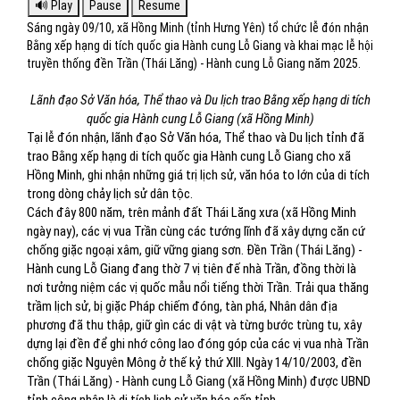
Sáng ngày 09/10, xã Hồng Minh (tỉnh Hưng Yên) tổ chức lễ đón nhận
Bằng xếp hạng di tích quốc gia Hành cung Lỗ Giang và khai mạc lễ hội
truyền thống đền Trần (Thái Lăng) - Hành cung Lỗ Giang năm 2025.
Lãnh đạo Sở Văn hóa, Thể thao và Du lịch trao Bằng xếp hạng di tích
quốc gia Hành cung Lỗ Giang (xã Hồng Minh)
Tại lễ đón nhận, lãnh đạo Sở Văn hóa, Thể thao và Du lịch tỉnh đã
trao Bằng xếp hạng di tích quốc gia Hành cung Lỗ Giang cho xã
Hồng Minh, ghi nhận những giá trị lịch sử, văn hóa to lớn của di tích
trong dòng chảy lịch sử dân tộc.
Cách đây 800 năm, trên mảnh đất Thái Lăng xưa (xã Hồng Minh
ngày nay), các vị vua Trần cùng các tướng lĩnh đã xây dựng căn cứ
chống giặc ngoại xâm, giữ vững giang sơn. Đền Trần (Thái Lăng) -
Hành cung Lỗ Giang đang thờ 7 vị tiên đế nhà Trần, đồng thời là
nơi tưởng niệm các vị quốc mẫu nổi tiếng thời Trần. Trải qua thăng
trầm lịch sử, bị giặc Pháp chiếm đóng, tàn phá, Nhân dân địa
phương đã thu thập, giữ gìn các di vật và từng bước trùng tu, xây
dựng lại đền để ghi nhớ công lao đóng góp của các vị vua nhà Trần
chống giặc Nguyên Mông ở thế kỷ thứ XIII. Ngày 14/10/2003, đền
Trần (Thái Lăng) - Hành cung Lỗ Giang (xã Hồng Minh) được UBND