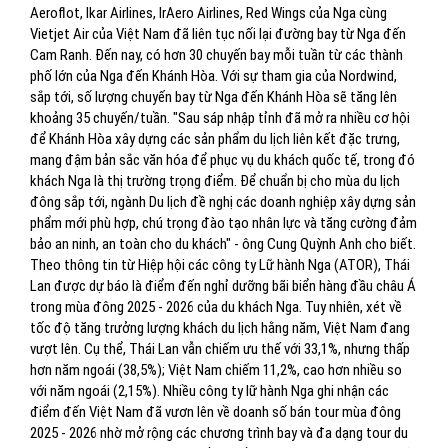
Aeroflot, Ikar Airlines, IrAero Airlines, Red Wings của Nga cùng
Vietjet Air của Việt Nam đã liên tục nối lại đường bay từ Nga đến
Cam Ranh. Đến nay, có hơn 30 chuyến bay mỗi tuần từ các thành
phố lớn của Nga đến Khánh Hòa. Với sự tham gia của Nordwind,
sắp tới, số lượng chuyến bay từ Nga đến Khánh Hòa sẽ tăng lên
khoảng 35 chuyến/tuần. "Sau sáp nhập tỉnh đã mở ra nhiều cơ hội
để Khánh Hòa xây dựng các sản phẩm du lịch liên kết đặc trưng,
mang đậm bản sắc văn hóa để phục vụ du khách quốc tế, trong đó
khách Nga là thị trường trọng điểm. Để chuẩn bị cho mùa du lịch
đông sắp tới, ngành Du lịch đề nghị các doanh nghiệp xây dựng sản
phẩm mới phù hợp, chú trọng đào tạo nhân lực và tăng cường đảm
bảo an ninh, an toàn cho du khách" - ông Cung Quỳnh Anh cho biết.
Theo thông tin từ Hiệp hội các công ty Lữ hành Nga (ATOR), Thái
Lan được dự báo là điểm đến nghỉ dưỡng bãi biển hàng đầu châu Á
trong mùa đông 2025 - 2026 của du khách Nga. Tuy nhiên, xét về
tốc độ tăng trưởng lượng khách du lịch hằng năm, Việt Nam đang
vượt lên. Cụ thể, Thái Lan vẫn chiếm ưu thế với 33,1%, nhưng thấp
hơn năm ngoái (38,5%); Việt Nam chiếm 11,2%, cao hơn nhiều so
với năm ngoái (2,15%). Nhiều công ty lữ hành Nga ghi nhận các
điểm đến Việt Nam đã vươn lên về doanh số bán tour mùa đông
2025 - 2026 nhờ mở rộng các chương trình bay và đa dạng tour du