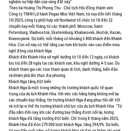
nghiệm sự hấp dẫn của vùng đất này".
Theo bà Hoàng Thị Phong Thu - Chủ tịch Hội đồng thành viên
Công ty TNHH Lữ hành Pegas Misr Việt Nam, từ nay đến hết tháng
10/2025, công ty phối hợp với Nordwind tổ chức từ 18 đến 22
chuyến bay mỗi tháng từ các thành phố: Moscow, Saint
Petersburg, Vladivostok, Ekaterinburg, Khabarovsk, Irkutsk, Kazan,
Krasnoyarsk. Dự kiến, mỗi tháng có khoảng 6.800 khách đến Khánh
Hòa. Con số này có thể tăng cao hơn khi bước vào cao điểm mùa
nghỉ đông của khách Nga.
Khách đến Khánh Hòa sẽ nghỉ dưỡng từ 10 đến 12 ngày, có khách
lưu trú đến 28 ngày tại các khách sạn, khu nghỉ dưỡng 4-5 sao. Du
khách tham gia các tour tham quan di tích, danh thắng, biển đảo
và khám phá ẩm thực địa phương.
Khách Nga tăng đột biến
Khách Nga là một trong những thị trường khách quốc tế quan
trọng của du lịch Khánh Hòa. Với việc các hãng hàng không mở lại
các chuyến bay thẳng, thị trường khách Nga đang phục hồi rất tốt
và trở lại vị thế thị trường khách chủ lực của du lịch Khánh Hòa. "Từ
đầu năm đến nay, khi các đường bay thẳng được nối lại, lượng
khách Nga đã tăng trưởng đột biến. Chỉ trong 8 tháng năm 2025,
Khánh Hòa đã đón 279.000 lượt khách Nga, tăng 294,9%. Dự kiến,
từ nay đến cuối năm, số lượng khách Nga sẽ đạt và thậm chí vượt