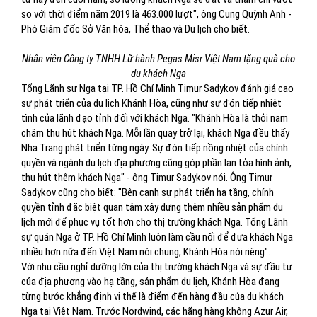
so với thời điểm năm 2019 là 463.000 lượt", ông Cung Quỳnh Anh -
Phó Giám đốc Sở Văn hóa, Thể thao và Du lịch cho biết.
Nhân viên Công ty TNHH Lữ hành Pegas Misr Việt Nam tặng quà cho
du khách Nga
Tổng Lãnh sự Nga tại TP. Hồ Chí Minh Timur Sadykov đánh giá cao
sự phát triển của du lịch Khánh Hòa, cũng như sự đón tiếp nhiệt
tình của lãnh đạo tỉnh đối với khách Nga. "Khánh Hòa là thỏi nam
châm thu hút khách Nga. Mỗi lần quay trở lại, khách Nga đều thấy
Nha Trang phát triển từng ngày. Sự đón tiếp nồng nhiệt của chính
quyền và ngành du lịch địa phương cũng góp phần lan tỏa hình ảnh,
thu hút thêm khách Nga" - ông Timur Sadykov nói. Ông Timur
Sadykov cũng cho biết: "Bên cạnh sự phát triển hạ tầng, chính
quyền tỉnh đặc biệt quan tâm xây dựng thêm nhiều sản phẩm du
lịch mới để phục vụ tốt hơn cho thị trường khách Nga. Tổng Lãnh
sự quán Nga ở TP. Hồ Chí Minh luôn làm cầu nối để đưa khách Nga
nhiều hơn nữa đến Việt Nam nói chung, Khánh Hòa nói riêng".
Với nhu cầu nghỉ dưỡng lớn của thị trường khách Nga và sự đầu tư
của địa phương vào hạ tầng, sản phẩm du lịch, Khánh Hòa đang
từng bước khẳng định vị thế là điểm đến hàng đầu của du khách
Nga tại Việt Nam. Trước Nordwind, các hãng hàng không Azur Air,