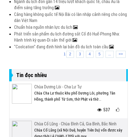
Ngành du lịch đón gần 14 triệu lượt khách quốc tế, châu Âu là
điểm sáng tăng trưởng
Cảng hàng không quốc tế Nội Bài có làn nhập cảnh riêng cho công
dân Việt Nam
Chuẩn hóa nguồn nhân lực du lịch
Phát triển sản phẩm du lịch đường sắt Cố đô Huế-Phong Nha:
Hành trình kỳ quan-Di sản thế giới
"Coolcation" đang định hình lại bản đồ du lịch toàn cầu
1
2
3
4
5
...
>>
Tin đọc nhiều
Chùa Dương Lôi - Cha Lư Tự
Chùa Cha Lư thuộc khu phố Dương Lôi, phường Tân
Hồng, thành phố Từ Sơn, thờ Phật và thờ...
537
Chùa Cổ Lũng - Chùa Đình Cả, Gia Bình, Bắc Ninh
Chùa Cổ Lũng (xã Nội Duệ, huyện Tiên Du) vốn được xây
dựng thời Lê (1680 -1705) với quy...