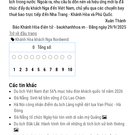
lịch trong nước. Ngoài ra, nhu cầu bị dồn nén và hiệu ứng mới lạ đã
thúc đẩy du khách Nga đến Việt Nam, chủ yếu qua các chuyến bay
thuê bao trực tiếp đến Nha Trang - Khánh Hòa và Phú Quốc.
Xuân Thành
Báo Khánh Hòa điện tử - baokhanhhoa.vn - Đăng ngày 29/9/2025
Trở về đầu trang
Khánh Hòa
khách Nga
Nordwind
0
Tổng số:
1
2
3
4
5
6
7
8
9
10
Các tin khác
Du lịch Việt Nam đạt 56% mục tiêu đón khách quốc tế năm 2026
Đà Nẵng: Sinh kế bền vững ở Cù Lao Chàm
Hà Nội công nhận điểm du lịch Làng nghề dệt lụa Vạn Phúc - Hà
Đông
Đà Nẵng tổ chức Ngày hội tôn vinh di sản mỳ Quảng
Du lịch Đắk Lắk: Hành trình tìm về những di tích lịch sử linh thiêng