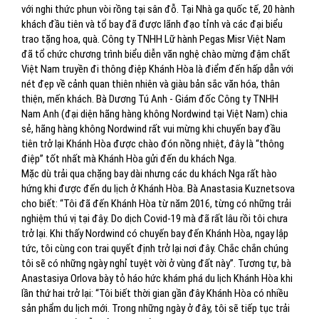
với nghi thức phun vòi rồng tại sân đỗ. Tại Nhà ga quốc tế, 20 hành
khách đầu tiên và tổ bay đã được lãnh đạo tỉnh và các đại biểu
trao tặng hoa, quà. Công ty TNHH Lữ hành Pegas Misr Việt Nam
đã tổ chức chương trình biểu diễn văn nghệ chào mừng đậm chất
Việt Nam truyền đi thông điệp Khánh Hòa là điểm đến hấp dẫn với
nét đẹp về cảnh quan thiên nhiên và giàu bản sắc văn hóa, thân
thiện, mến khách. Bà Dương Tú Anh - Giám đốc Công ty TNHH
Nam Anh (đại diện hãng hàng không Nordwind tại Việt Nam) chia
sẻ, hãng hàng không Nordwind rất vui mừng khi chuyến bay đầu
tiên trở lại Khánh Hòa được chào đón nồng nhiệt, đây là “thông
điệp” tốt nhất mà Khánh Hòa gửi đến du khách Nga.
Mặc dù trải qua chặng bay dài nhưng các du khách Nga rất hào
hứng khi được đến du lịch ở Khánh Hòa. Bà Anastasia Kuznetsova
cho biết: “Tôi đã đến Khánh Hòa từ năm 2016, từng có những trải
nghiệm thú vị tại đây. Do dịch Covid-19 mà đã rất lâu rồi tôi chưa
trở lại. Khi thấy Nordwind có chuyến bay đến Khánh Hòa, ngay lập
tức, tôi cùng con trai quyết định trở lại nơi đây. Chắc chắn chúng
tôi sẽ có những ngày nghỉ tuyệt vời ở vùng đất này”. Tương tự, bà
Anastasiya Orlova bày tỏ háo hức khám phá du lịch Khánh Hòa khi
lần thứ hai trở lại: “Tôi biết thời gian gần đây Khánh Hòa có nhiều
sản phẩm du lịch mới. Trong những ngày ở đây, tôi sẽ tiếp tục trải