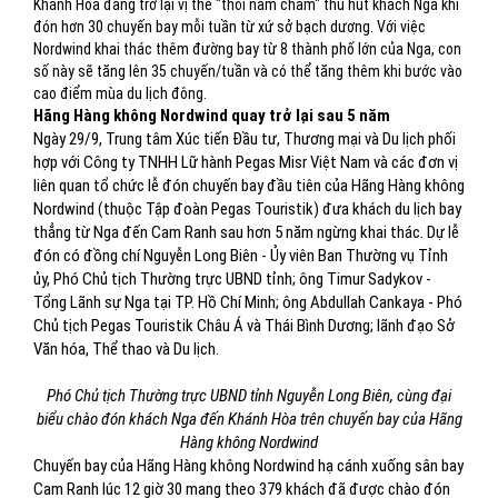
Khánh Hòa đang trở lại vị thế "thỏi nam châm" thu hút khách Nga khi
đón hơn 30 chuyến bay mỗi tuần từ xứ sở bạch dương. Với việc
Nordwind khai thác thêm đường bay từ 8 thành phố lớn của Nga, con
số này sẽ tăng lên 35 chuyến/tuần và có thể tăng thêm khi bước vào
cao điểm mùa du lịch đông.
Hãng Hàng không Nordwind quay trở lại sau 5 năm
Ngày 29/9, Trung tâm Xúc tiến Đầu tư, Thương mại và Du lịch phối
hợp với Công ty TNHH Lữ hành Pegas Misr Việt Nam và các đơn vị
liên quan tổ chức lễ đón chuyến bay đầu tiên của Hãng Hàng không
Nordwind (thuộc Tập đoàn Pegas Touristik) đưa khách du lịch bay
thẳng từ Nga đến Cam Ranh sau hơn 5 năm ngừng khai thác. Dự lễ
đón có đồng chí Nguyễn Long Biên - Ủy viên Ban Thường vụ Tỉnh
ủy, Phó Chủ tịch Thường trực UBND tỉnh; ông Timur Sadykov -
Tổng Lãnh sự Nga tại TP. Hồ Chí Minh; ông Abdullah Cankaya - Phó
Chủ tịch Pegas Touristik Châu Á và Thái Bình Dương; lãnh đạo Sở
Văn hóa, Thể thao và Du lịch.
Phó Chủ tịch Thường trực UBND tỉnh Nguyễn Long Biên, cùng đại
biểu chào đón khách Nga đến Khánh Hòa trên chuyến bay của Hãng
Hàng không Nordwind
Chuyến bay của Hãng Hàng không Nordwind hạ cánh xuống sân bay
Cam Ranh lúc 12 giờ 30 mang theo 379 khách đã được chào đón