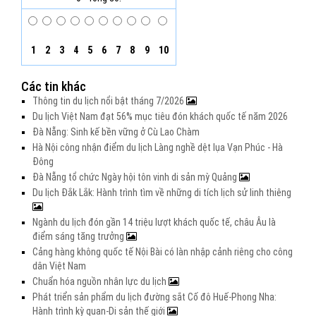
1
2
3
4
5
6
7
8
9
10
Các tin khác
Thông tin du lịch nổi bật tháng 7/2026
Du lịch Việt Nam đạt 56% mục tiêu đón khách quốc tế năm 2026
Đà Nẵng: Sinh kế bền vững ở Cù Lao Chàm
Hà Nội công nhận điểm du lịch Làng nghề dệt lụa Vạn Phúc - Hà
Đông
Đà Nẵng tổ chức Ngày hội tôn vinh di sản mỳ Quảng
Du lịch Đắk Lắk: Hành trình tìm về những di tích lịch sử linh thiêng
Ngành du lịch đón gần 14 triệu lượt khách quốc tế, châu Âu là
điểm sáng tăng trưởng
Cảng hàng không quốc tế Nội Bài có làn nhập cảnh riêng cho công
dân Việt Nam
Chuẩn hóa nguồn nhân lực du lịch
Phát triển sản phẩm du lịch đường sắt Cố đô Huế-Phong Nha:
Hành trình kỳ quan-Di sản thế giới