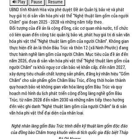
UBND tỉnh Khánh Hòa vừa phê duyệt Đề án Quản lý, bảo vệ và phát
huy giá trị di sản văn hóa phi vật thể “Nghệ thuật làm gốm của người
Chăm” giai đoạn 2025 - 2028 và những năm tiếp theo.
Đối tượng của đề án là cộng đồng, các cơ quan nhà nước, tổ chức
có liên quan đến công tác quản lý, bảo vệ, phát huy giá trị di sản văn
hóa phi vật thể “Nghệ thuật làm gốm của người Chăm”. Không gian
thực hiện đề án là thôn Bàu Trúc và thôn 12 (xã Ninh Phước) đang
thực hành nghề làm gốm của người Chăm. Mục tiêu của đề án đến
năm 2026, đưa di sản văn hóa phi vật thể “Nghệ thuật làm gốm của
người Chăm” ra khỏi nguy cơ cần bảo vệ khẩn cấp; đến năm 2027,
xây dựng tiêu chuẩn chất lượng sản phẩm, đăng ký nhãn hiệu “Gốm
Chăm” cho sản phẩm gốm Chăm Bàu Trúc, đồng thời hoàn thành
quy hoạch bảo vệ không gian văn hóa làng gốm Bàu Trúc và quy
hoạch mô hình du lịch phát triển cộng đồng làng nghề gốm Bàu
Trúc; từ năm 2028 đến năm 2030 và những năm tiếp theo hướng
đến việc ghi danh “Nghệ thuật làm gốm của người Chăm” là di sản
văn hóa phi vật thể đại diện của nhân loại.
Nghệ nhân làng gốm Bàu Trúc trình diễn kỹ thuật làm gốm độc đáo
của đồng bào Chăm trong khuôn viên di tích quốc gia đặc biệt Tháp