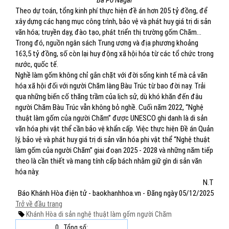
Bà Pô Nagar
Theo dự toán, tổng kinh phí thực hiện đề án hơn 205 tỷ đồng, để
xây dựng các hạng mục công trình, bảo vệ và phát huy giá trị di sản
văn hóa; truyền dạy, đào tạo, phát triển thị trường gốm Chăm…
Trong đó, nguồn ngân sách Trung ương và địa phương khoảng
163,5 tỷ đồng, số còn lại huy động xã hội hóa từ các tổ chức trong
nước, quốc tế.
Nghề làm gốm không chỉ gắn chặt với đời sống kinh tế mà cả văn
hóa xã hội đối với người Chăm làng Bàu Trúc từ bao đời nay. Trải
qua những biến cố thăng trầm của lịch sử, dù khó khăn đến đâu
người Chăm Bàu Trúc vẫn không bỏ nghề. Cuối năm 2022, “Nghệ
thuật làm gốm của người Chăm” được UNESCO ghi danh là di sản
văn hóa phi vật thể cần bảo vệ khẩn cấp. Việc thực hiện Đề án Quản
lý, bảo vệ và phát huy giá trị di sản văn hóa phi vật thể “Nghệ thuật
làm gốm của người Chăm” giai đoạn 2025 - 2028 và những năm tiếp
theo là cần thiết và mang tính cấp bách nhằm giữ gìn di sản văn
hóa này.
N.T
Báo Khánh Hòa điện tử - baokhanhhoa.vn - Đăng ngày 05/12/2025
Trở về đầu trang
Khánh Hòa
di sản
nghệ thuật làm gốm
người Chăm
0
Tổng số: