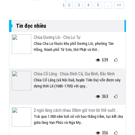
1
2
3
4
5
...
>>
Tin đọc nhiều
Chùa Dương Lôi - Cha Lư Tự
Chùa Cha Lư thuộc khu phố Dương Lôi, phường Tân
Hồng, thành phố Từ Sơn, thờ Phật và thờ...
539
Chùa Cổ Lũng - Chùa Đình Cả, Gia Bình, Bắc Ninh
Chùa Cổ Lũng (xã Nội Duệ, huyện Tiên Du) vốn được xây
dựng thời Lê (1680 -1705) với quy...
363
2 ngôi làng cách nhau 30km giữ trọn lời thề suốt...
Trải qua 1.000 năm lịch sử với bao thăng trầm, tục kết chạ
giữa làng Vạn Phúc và Nga My...
356