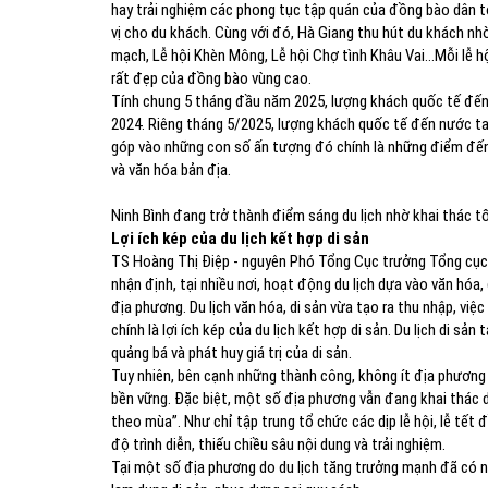
hay trải nghiệm các phong tục tập quán của đồng bào dân t
vị cho du khách. Cùng với đó, Hà Giang thu hút du khách n
mạch, Lễ hội Khèn Mông, Lễ hội Chợ tình Khâu Vai…Mỗi lễ h
rất đẹp của đồng bào vùng cao.
Tính chung 5 tháng đầu năm 2025, lượng khách quốc tế đến 
2024. Riêng tháng 5/2025, lượng khách quốc tế đến nước ta 
góp vào những con số ấn tượng đó chính là những điểm đến 
và văn hóa bản địa.
Ninh Bình đang trở thành điểm sáng du lịch nhờ khai thác tố
Lợi ích kép của du lịch kết hợp di sản
TS Hoàng Thị Điệp - nguyên Phó Tổng Cục trưởng Tổng cục D
nhận định, tại nhiều nơi, hoạt động du lịch dựa vào văn hóa,
địa phương. Du lịch văn hóa, di sản vừa tạo ra thu nhập, việc
chính là lợi ích kép của du lịch kết hợp di sản. Du lịch di 
quảng bá và phát huy giá trị của di sản.
Tuy nhiên, bên cạnh những thành công, không ít địa phương 
bền vững. Đặc biệt, một số địa phương vẫn đang khai thác d
theo mùa”. Như chỉ tập trung tổ chức các dịp lễ hội, lễ tết
độ trình diễn, thiếu chiều sâu nội dung và trải nghiệm.
Tại một số địa phương do du lịch tăng trưởng mạnh đã có n