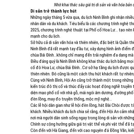
Nhờ khai thác sâu giá trị di sản và văn hóa bản
Di sản trở thành lực hút
Những ngày tháng 5 vừa qua, du lịch Ninh Bình ghi nhận nhiề
nhân dân và du khách. Tiêu biểu là các chương trình nghệ th
2025, chương trình nghệ thuật tại Phố cổ Hoa Lư… tạo nên
mạnh cho du lịch.
Sở hữu cả di sản văn hóa và thiên nhiên, đặc biệt là Quần th
Ninh Bình đã rất mạnh tay đầu tư, xây dựng hình ảnh điểm 
chùa Bái Đính...không chỉ mang đến trải nghiệm đa dạng mà
Điều đáng quý là Ninh Bình không khai thác du lịch bằng mọi 
cố đô Hoa Lư, chùa Bái Đính...Cơ sở hạ tầng du lịch được qu
thiên nhiên. Đó cũng là một cách thu hút khách rất tự nhiên,
Cùng với Ninh Bình, Hội An cũng trở thành một trong những 
kiến trúc đô thị cổ và thúc đẩy các hoạt động nghề truyền t
diện mạo phố cổ với nhà gỗ, mái ngói âm dương, đường phố
đèn lồng, may đo truyền thống, mộc mỹ nghệ...
Các lễ hội dân gian như lễ hội đèn lồng, hát Bài Chòi được
khách. Nhiều khách du lịch chia sẻ rằng, đến Hội An cảm nhậ
nơi mà người dân sinh sống ngay trong lòng di sản với nhữn
Chính sự cộng hưởng giữa giá trị vật thể và phi vật thể đã 
Còn đến với Hà Giang, đến với cao nguyên đá Đồng Văn, kiế