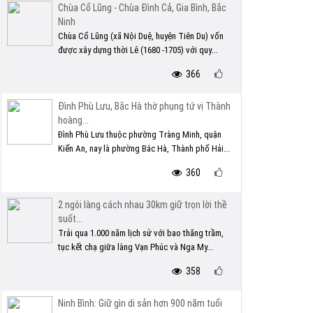
Chùa Cổ Lũng - Chùa Đình Cả, Gia Bình, Bắc
Ninh
Chùa Cổ Lũng (xã Nội Duệ, huyện Tiên Du) vốn
được xây dựng thời Lê (1680 -1705) với quy...
366
Đình Phù Lưu, Bắc Hà thờ phụng tứ vị Thành
hoàng...
Đình Phù Lưu thuộc phường Tràng Minh, quận
Kiến An, nay là phường Bắc Hà, Thành phố Hải...
360
2 ngôi làng cách nhau 30km giữ trọn lời thề
suốt...
Trải qua 1.000 năm lịch sử với bao thăng trầm,
tục kết chạ giữa làng Vạn Phúc và Nga My...
358
Ninh Bình: Giữ gìn di sản hơn 900 năm tuổi