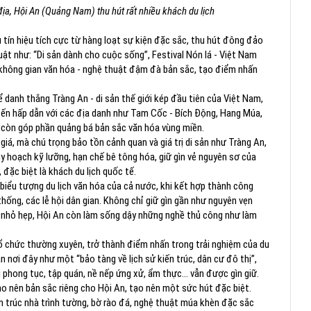
 địa, Hội An (Quảng Nam) thu hút rất nhiều khách du lịch
u tín hiệu tích cực từ hàng loạt sự kiện đặc sắc, thu hút đông đảo
uật như: “Di sản dành cho cuộc sống”, Festival Nón lá - Việt Nam
 không gian văn hóa - nghệ thuật đậm đà bản sắc, tạo điểm nhấn
ể danh thắng Tràng An - di sản thế giới kép đầu tiên của Việt Nam,
đến hấp dẫn với các địa danh như Tam Cốc - Bích Động, Hang Múa,
 còn góp phần quảng bá bản sắc văn hóa vùng miền.
giá, mà chú trọng bảo tồn cảnh quan và giá trị di sản như Tràng An,
y hoạch kỹ lưỡng, hạn chế bê tông hóa, giữ gìn vẻ nguyên sơ của
 đặc biệt là khách du lịch quốc tế.
biểu tượng du lịch văn hóa của cả nước, khi kết hợp thành công
hống, các lễ hội dân gian. Không chỉ giữ gìn gần như nguyên vẹn
 nhỏ hẹp, Hội An còn làm sống dậy những nghề thủ công như làm
 tổ chức thường xuyên, trở thành điểm nhấn trong trải nghiệm của du
n nơi đây như một “bảo tàng về lịch sử kiến trúc, dân cư đô thị”,
g phong tục, tập quán, nề nếp ứng xử, ẩm thực… vẫn được gìn giữ.
tạo nên bản sắc riêng cho Hội An, tạo nên một sức hút đặc biệt.
n trúc nhà trình tường, bờ rào đá, nghệ thuật múa khèn đặc sắc