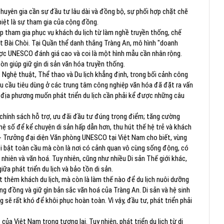
c chuyên gia cần sự đầu tư lâu dài và đồng bộ, sự phối hợp chặt chẽ
biệt là sự tham gia của cộng đồng.
p tham gia phục vụ khách du lịch từ làm nghề truyền thống, chế
t Bài Chòi. Tại Quần thể danh thắng Tràng An, mô hình "doanh
ược UNESCO đánh giá cao và coi là một hình mẫu cần nhân rộng.
n giúp giữ gìn di sản văn hóa truyền thống.
Nghệ thuật, Thể thao và Du lịch khẳng định, trong bối cảnh công
u cầu tiêu dùng ở các trung tâm công nghiệp văn hóa đã đặt ra vấn
i địa phương muốn phát triển du lịch cần phải kể được những câu
 chính sách hỗ trợ, ưu đãi đầu tư đúng trọng điểm; tăng cường
hệ số để kể chuyện di sản hấp dẫn hơn, thu hút thế hệ trẻ và khách
 - Trưởng đại diện Văn phòng UNESCO tại Việt Nam cho biết, vùng
nổi bật toàn cầu mà còn là nơi có cảnh quan vô cùng sống động, có
hiên và văn hoá. Tuy nhiên, cũng như nhiều Di sản Thế giới khác,
ữa phát triển du lịch và bảo tồn di sản.
 thêm khách du lịch, mà còn là làm thế nào để du lịch nuôi dưỡng
g đồng và giữ gìn bản sắc văn hoá của Tràng An. Di sản và hệ sinh
ng sẽ rất khó để khôi phục hoàn toàn. Vì vậy, đầu tư, phát triển phải
 của Việt Nam trong tương lai. Tuy nhiên, phát triển du lịch từ di