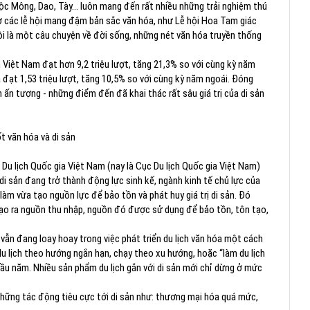
ộc Mông, Dao, Tày… luôn mang đến rất nhiều những trải nghiệm thú
hờ các lễ hội mang đậm bản sắc văn hóa, như Lễ hội Hoa Tam giác
ội là một câu chuyện về đời sống, những nét văn hóa truyền thống
Việt Nam đạt hơn 9,2 triệu lượt, tăng 21,3% so với cùng kỳ năm
đạt 1,53 triệu lượt, tăng 10,5% so với cùng kỳ năm ngoái. Đóng
ấn tượng - những điểm đến đã khai thác rất sâu giá trị của di sản
t văn hóa và di sản
u lịch Quốc gia Việt Nam (nay là Cục Du lịch Quốc gia Việt Nam)
 di sản đang trở thành động lực sinh kế, ngành kinh tế chủ lực của
 làm vừa tạo nguồn lực để bảo tồn và phát huy giá trị di sản. Đó
sản tạo ra nguồn thu nhập, nguồn đó được sử dụng để bảo tồn, tôn tạo,
vẫn đang loay hoay trong việc phát triển du lịch văn hóa một cách
u lịch theo hướng ngắn hạn, chạy theo xu hướng, hoặc “làm du lịch
 đầu năm. Nhiều sản phẩm du lịch gắn với di sản mới chỉ dừng ở mức
hững tác động tiêu cực tới di sản như: thương mại hóa quá mức,