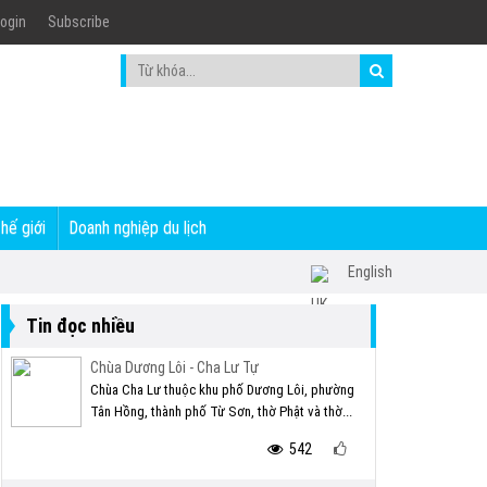
ogin
Subscribe
thế giới
Doanh nghiệp du lịch
English
Tin đọc nhiều
Chùa Dương Lôi - Cha Lư Tự
Chùa Cha Lư thuộc khu phố Dương Lôi, phường
Tân Hồng, thành phố Từ Sơn, thờ Phật và thờ...
542