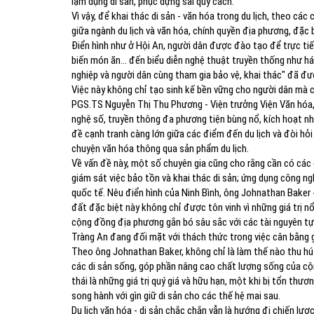
lạm dụng di sản, phục dựng sai quy cách.
Vì vậy, để khai thác di sản - văn hóa trong du lịch, theo cá
giữa ngành du lịch và văn hóa, chính quyền địa phương, đặc 
Điển hình như ở Hội An, người dân được đào tạo để trực tiế
biến món ăn… đến biểu diễn nghệ thuật truyền thống như há
nghiệp và người dân cùng tham gia bảo vệ, khai thác" đã đ
Việc này không chỉ tạo sinh kế bền vững cho người dân mà cò
PGS.TS Nguyễn Thị Thu Phương - Viện trưởng Viện Văn hóa, 
nghệ số, truyền thông đa phương tiện bùng nổ, kích hoạt nh
đề cạnh tranh càng lớn giữa các điểm đến du lịch và đòi hỏ
chuyện văn hóa thông qua sản phẩm du lịch.
Về vấn đề này, một số chuyên gia cũng cho rằng cần có các
giám sát việc bảo tồn và khai thác di sản; ứng dụng công ng
quốc tế. Nêu điển hình của Ninh Bình, ông Johnathan Baker
đất đặc biệt này không chỉ được tôn vinh vì những giá trị 
cộng đồng địa phương gắn bó sâu sắc với các tài nguyên tự n
Tràng An đang đối mặt với thách thức trong việc cân bằng gi
Theo ông Johnathan Baker, không chỉ là làm thế nào thu hút
các di sản sống, góp phần nâng cao chất lượng sống của cộn
thái là những giá trị quý giá và hữu hạn, một khi bị tổn thươ
song hành với gìn giữ di sản cho các thế hệ mai sau.
Du lịch văn hóa - di sản chắc chắn vẫn là hướng đi chiến lược