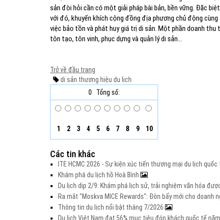
sản đòi hỏi cần có một giải pháp bài bản, bền vững. Đặc biệt
với đó, khuyến khích cộng đồng địa phương chủ động cùng th
việc bảo tồn và phát huy giá trị di sản. Một phần doanh thu t
tôn tạo, tôn vinh, phục dựng và quản lý di sản…
Trở về đầu trang
di sản
thương hiệu du lịch
0
Tổng số:
1
2
3
4
5
6
7
8
9
10
Các tin khác
ITE HCMC 2026 - Sự kiện xúc tiến thương mại du lịch quố
Khám phá du lịch hồ Hoà Bình
Du lịch dịp 2/9: Khám phá lịch sử, trải nghiệm văn hóa đư
Ra mắt "Moskva MICE Rewards": Đòn bẩy mới cho doanh ng
Thông tin du lịch nổi bật tháng 7/2026
Du lịch Việt Nam đạt 56% mục tiêu đón khách quốc tế nă