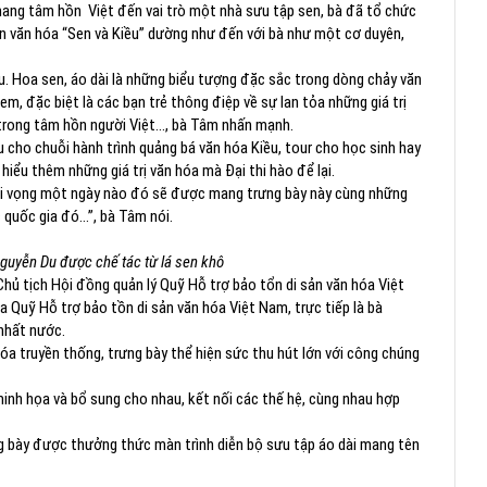
 mang tâm hồn Việt đến vai trò một nhà sưu tập sen, bà đã tổ chức
an văn hóa “Sen và Kiều” dường như đến với bà như một cơ duyên,
ều. Hoa sen, áo dài là những biểu tượng đặc sắc trong dòng chảy văn
m, đặc biệt là các bạn trẻ thông điệp về sự lan tỏa những giá trị
trong tâm hồn người Việt..., bà Tâm nhấn mạnh.
 cho chuỗi hành trình quảng bá văn hóa Kiều, tour cho học sinh hay
iểu thêm những giá trị văn hóa mà Đại thi hào để lại.
i hi vọng một ngày nào đó sẽ được mang trưng bày này cùng những
 quốc gia đó...”, bà Tâm nói.
guyễn Du được chế tác từ lá sen khô
hủ tịch Hội đồng quản lý Quỹ Hỗ trợ bảo tổn di sản văn hóa Việt
a Quỹ Hỗ trợ bảo tồn di sản văn hóa Việt Nam, trực tiếp là bà
nhất nước.
a truyền thống, trưng bày thể hiện sức thu hút lớn với công chúng
inh họa và bổ sung cho nhau, kết nối các thế hệ, cùng nhau hợp
g bày được thưởng thức màn trình diễn bộ sưu tập áo dài mang tên