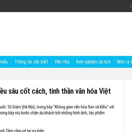
L
chiếu
Thông tin cần biết
Văn Hóa
Kinh nghiệm du lịch
Nhìn ra 
ều sâu cốt cách, tinh thần văn hóa Việt
Quốc Tử Giám (Hà Nội), trưng bày "Không gian văn hóa Sen và Kiều" với
trưng bày níu bước chân du khách bởi những hình ảnh, tác phẩm
h Tâm chia sẻ tại sự kiện