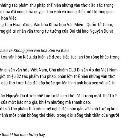
à những tác phẩm thư pháp thể hiện những vần thơ đặc sắc trong
ăn hóa đã cùng hòa quyện, tôn vinh và mang đến một không gian
 hóa Việt.
rung tâm Hoạt động Văn hóa Khoa học Văn Miếu - Quốc Tử Giám,
g giá trị nhân văn trong tư tưởng của Đại thi hào Nguyễn Du và
hiệu về Không gian văn hóa Sen và Kiều
 tỏa văn hóa Kiều, dự kiến sẽ được tiếp tục lan tỏa rộng khắp trong
 di sản văn hóa Việt Nam, Chủ nhiệm CLB Di sản Áo dài Việt Nam,
iới thiệu 32 tác phẩm thư pháp, phần lớn thể hiện những vần thơ
câu thơ trực tiếp đề cập hoặc gợi lên hình ảnh hoa sen với giá trị
 hào Nguyễn Du được chế tác từ lá sen khô đặt trong một thiết kế
ng của một bậc nho gia, khiêm nhường mà thanh cao.
ột số tác phẩm thủ công mỹ nghệ đặc sắc gắn với hình tượng hoa
hành một phần không thể thiếu trong đời sống tinh thần của người
 thuật khai mạc trưng bày