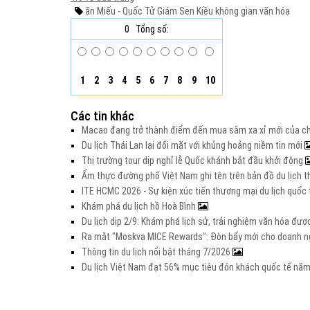
ăn Miếu - Quốc Tử Giám
Sen
Kiều
không gian văn hóa
0
Tổng số:
1
2
3
4
5
6
7
8
9
10
Các tin khác
Macao đang trở thành điểm đến mua sắm xa xỉ mới của c
Du lịch Thái Lan lại đối mặt với khủng hoảng niềm tin mới
Thị trường tour dịp nghỉ lễ Quốc khánh bắt đầu khởi động
Ẩm thực đường phố Việt Nam ghi tên trên bản đồ du lịch t
ITE HCMC 2026 - Sự kiện xúc tiến thương mại du lịch quố
Khám phá du lịch hồ Hoà Bình
Du lịch dịp 2/9: Khám phá lịch sử, trải nghiệm văn hóa đư
Ra mắt "Moskva MICE Rewards": Đòn bẩy mới cho doanh ng
Thông tin du lịch nổi bật tháng 7/2026
Du lịch Việt Nam đạt 56% mục tiêu đón khách quốc tế nă