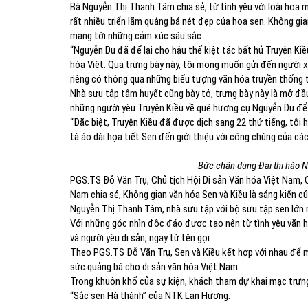
Bà Nguyễn Thị Thanh Tâm chia sẻ, từ tình yêu với loài hoa
rất nhiều triển lãm quảng bá nét đẹp của hoa sen. Không gi
mang tới những cảm xúc sâu sắc.
“Nguyễn Du đã để lại cho hậu thế kiệt tác bất hủ Truyện Ki
hóa Việt. Qua trưng bày này, tôi mong muốn gửi đến người xe
riêng có thông qua những biểu tượng văn hóa truyền thống 
Nhà sưu tập tâm huyết cũng bày tỏ, trưng bày này là mở đầu
những người yêu Truyện Kiều về quê hương cụ Nguyễn Du để h
“Đặc biệt, Truyện Kiều đã được dịch sang 22 thứ tiếng, tô
tà áo dài họa tiết Sen đến giới thiệu với công chúng của các
Bức chân dung Đại thi hào N
PGS.TS Đỗ Văn Trụ, Chủ tịch Hội Di sản Văn hóa Việt Nam, C
Nam chia sẻ, Không gian văn hóa Sen và Kiều là sáng kiến củ
Nguyễn Thị Thanh Tâm, nhà sưu tập với bộ sưu tập sen lớn 
Với những góc nhìn độc đáo được tạo nên từ tình yêu văn hó
và người yêu di sản, ngay từ tên gọi.
Theo PGS.TS Đỗ Văn Trụ, Sen và Kiều kết hợp với nhau để m
sức quảng bá cho di sản văn hóa Việt Nam.
Trong khuôn khổ của sự kiện, khách tham dự khai mạc trưn
“Sắc sen Hà thành” của NTK Lan Hương.