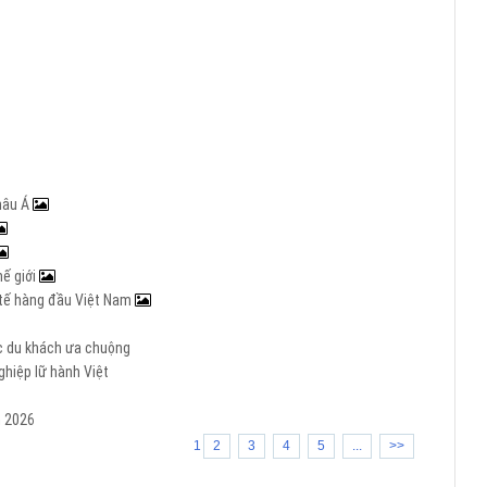
hâu Á
hế giới
c tế hàng đầu Việt Nam
ợc du khách ưa chuộng
hiệp lữ hành Việt
m 2026
1
2
3
4
5
...
>>