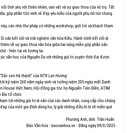
ối tình yêu với thiên nhiên, vạn vật và sự giao thoa của vũ trụ. Tất
ài, góp phần tôn vinh vẻ đẹp yêu kiều của người phụ nữ nói chung
n này, các nhà thư pháp có những workshop, giới trẻ và khách tham
Di sản kết nối và trải nghiệm văn hóa Kiều. Hành trình kết nối di
thêm về sự giao thoa văn hóa giữa hai vùng miền góp phần sản
hứ - hiện tại và tương lai.
 tác văn học của Nguyễn Du với những giá trị xuyên thời đại được
 “Sắc sen Hà thành” của NTK Lan Hương
g tới kỷ niệm 260 năm ngày sinh và tưởng niệm 205 ngày mất Danh
 Sen House Việt Nam, Hội đồng gia tộc họ Nguyễn Tiên Điền, ATIM
 Bùi tổ chức.
 chạm tới những giá trị di sản của các danh nhân, cung cấp cho chúng
t đẹp của một gia đình dòng họ, lý giải những điều kì bí về miền quê
Phương Anh, ảnh: Trần Huấn
Báo Văn hóa - baovanhoa.vn - Đăng ngày 09/6/2025