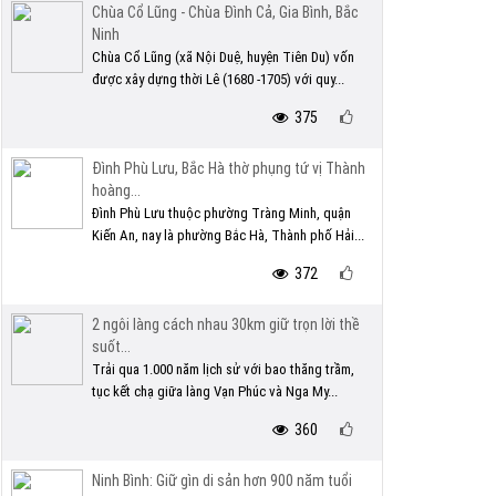
Chùa Cổ Lũng - Chùa Đình Cả, Gia Bình, Bắc
Ninh
Chùa Cổ Lũng (xã Nội Duệ, huyện Tiên Du) vốn
được xây dựng thời Lê (1680 -1705) với quy...
375
Đình Phù Lưu, Bắc Hà thờ phụng tứ vị Thành
hoàng...
Đình Phù Lưu thuộc phường Tràng Minh, quận
Kiến An, nay là phường Bắc Hà, Thành phố Hải...
372
2 ngôi làng cách nhau 30km giữ trọn lời thề
suốt...
Trải qua 1.000 năm lịch sử với bao thăng trầm,
tục kết chạ giữa làng Vạn Phúc và Nga My...
360
Ninh Bình: Giữ gìn di sản hơn 900 năm tuổi