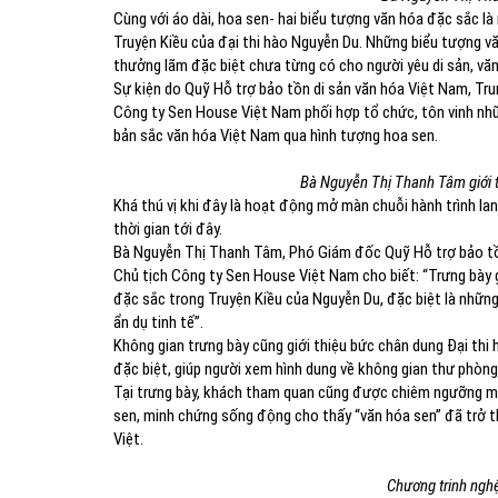
Cùng với áo dài, hoa sen- hai biểu tượng văn hóa đặc sắc l
Truyện Kiều của đại thi hào Nguyễn Du. Những biểu tượng v
thưởng lãm đặc biệt chưa từng có cho người yêu di sản, văn
Sự kiện do Quỹ Hỗ trợ bảo tồn di sản văn hóa Việt Nam, T
Công ty Sen House Việt Nam phối hợp tổ chức, tôn vinh nhữn
bản sắc văn hóa Việt Nam qua hình tượng hoa sen.
Bà Nguyễn Thị Thanh Tâm giới t
Khá thú vị khi đây là hoạt động mở màn chuỗi hành trình lan
thời gian tới đây.
Bà Nguyễn Thị Thanh Tâm, Phó Giám đốc Quỹ Hỗ trợ bảo tồn
Chủ tịch Công ty Sen House Việt Nam cho biết: “Trưng bày g
đặc sắc trong Truyện Kiều của Nguyễn Du, đặc biệt là những 
ẩn dụ tinh tế”.
Không gian trưng bày cũng giới thiệu bức chân dung Đại thi
đặc biệt, giúp người xem hình dung về không gian thư phò
Tại trưng bày, khách tham quan cũng được chiêm ngưỡng m
sen, minh chứng sống động cho thấy “văn hóa sen” đã trở t
Việt.
Chương trinh nghệ