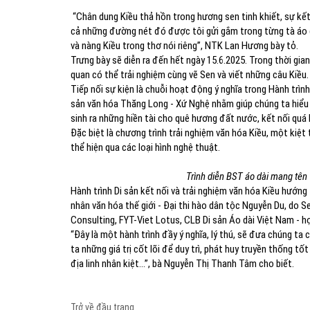
“Chân dung Kiều thả hồn trong hương sen tinh khiết, sự kết n
cả những đường nét đó được tôi gửi gắm trong từng tà áo d
và nàng Kiều trong thơ nói riêng”, NTK Lan Hương bày tỏ.
Trưng bày sẽ diễn ra đến hết ngày 15.6.2025. Trong thời gia
quan có thể trải nghiệm cùng vẽ Sen và viết những câu Kiều.
Tiếp nối sự kiện là chuỗi hoạt động ý nghĩa trong Hành trình 
sản văn hóa Thăng Long - Xứ Nghệ nhằm giúp chúng ta hiểu 
sinh ra những hiền tài cho quê hương đất nước, kết nối quá k
Đặc biệt là chương trình trải nghiệm văn hóa Kiều, một kiệt
thể hiện qua các loại hình nghệ thuật.
Trình diễn BST áo dài mang tên
Hành trình Di sản kết nối và trải nghiệm văn hóa Kiều hướn
nhân văn hóa thế giới - Đại thi hào dân tộc Nguyễn Du, do
Consulting, FYT-Viet Lotus, CLB Di sản Áo dài Việt Nam - họ
“Đây là một hành trình đầy ý nghĩa, lý thú, sẽ đưa chúng ta
ta những giá trị cốt lõi để duy trì, phát huy truyền thống tố
địa linh nhân kiệt…”, bà Nguyễn Thị Thanh Tâm cho biết.
Trở về đầu trang