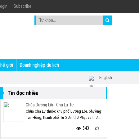
ogin
Subscribe
thế giới
Doanh nghiệp du lịch
English
Tin đọc nhiều
Chùa Dương Lôi - Cha Lư Tự
Chùa Cha Lư thuộc khu phố Dương Lôi, phường
Tân Hồng, thành phố Từ Sơn, thờ Phật và thờ...
543