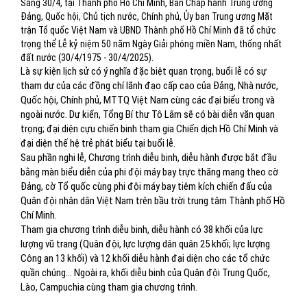
Sáng 30/4, tại Thành phố Hồ Chí Minh, Ban Chấp hành Trung ương
Đảng, Quốc hội, Chủ tịch nước, Chính phủ, Ủy ban Trung ương Mặt
trận Tổ quốc Việt Nam và UBND Thành phố Hồ Chí Minh đã tổ chức
trọng thể Lễ kỷ niệm 50 năm Ngày Giải phóng miền Nam, thống nhất
đất nước (30/4/1975 - 30/4/2025).
Là sự kiện lịch sử có ý nghĩa đặc biệt quan trọng, buổi lễ có sự
tham dự của các đồng chí lãnh đạo cấp cao của Đảng, Nhà nước,
Quốc hội, Chính phủ, MTTQ Việt Nam cùng các đại biểu trong và
ngoài nước. Dự kiến, Tổng Bí thư Tô Lâm sẽ có bài diễn văn quan
trọng; đại diện cựu chiến binh tham gia Chiến dịch Hồ Chí Minh và
đại diện thế hệ trẻ phát biểu tại buổi lễ.
Sau phần nghi lễ, Chương trình diễu binh, diễu hành được bắt đầu
bằng màn biểu diễn của phi đội máy bay trực thăng mang theo cờ
Đảng, cờ Tổ quốc cùng phi đội máy bay tiêm kích chiến đấu của
Quân đội nhân dân Việt Nam trên bầu trời trung tâm Thành phố Hồ
Chí Minh.
Tham gia chương trình diễu binh, diễu hành có 38 khối của lực
lượng vũ trang (Quân đội, lực lượng dân quân 25 khối; lực lượng
Công an 13 khối) và 12 khối diễu hành đại diện cho các tổ chức
quần chúng… Ngoài ra, khối diễu binh của Quân đội Trung Quốc,
Lào, Campuchia cùng tham gia chương trình.