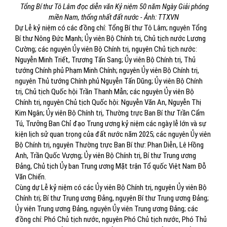
Tổng Bí thư Tô Lâm đọc diễn văn Kỷ niệm 50 năm Ngày Giải phóng
miền Nam, thống nhất đất nước - Ảnh: TTXVN
Dự Lễ kỷ niệm có các đồng chí: Tổng Bí thư Tô Lâm; nguyên Tổng
Bí thư Nông Đức Mạnh; Ủy viên Bộ Chính trị, Chủ tịch nước Lương
Cường; các nguyên Ủy viên Bộ Chính trị, nguyên Chủ tịch nước:
Nguyễn Minh Triết, Trương Tấn Sang; Ủy viên Bộ Chính trị, Thủ
tướng Chính phủ Phạm Minh Chính; nguyên Ủy viên Bộ Chính trị,
nguyên Thủ tướng Chính phủ Nguyễn Tấn Dũng; Ủy viên Bộ Chính
trị, Chủ tịch Quốc hội Trần Thanh Mẫn; các nguyên Ủy viên Bộ
Chính trị, nguyên Chủ tịch Quốc hội: Nguyễn Văn An, Nguyễn Thị
Kim Ngân; Ủy viên Bộ Chính trị, Thường trực Ban Bí thư Trần Cẩm
Tú, Trưởng Ban Chỉ đạo Trung ương kỷ niệm các ngày lễ lớn và sự
kiện lịch sử quan trọng của đất nước năm 2025; các nguyên Ủy viên
Bộ Chính trị, nguyên Thường trực Ban Bí thư: Phan Diễn, Lê Hồng
Anh, Trần Quốc Vượng; Ủy viên Bộ Chính trị, Bí thư Trung ương
Đảng, Chủ tịch Ủy ban Trung ương Mặt trận Tổ quốc Việt Nam Đỗ
Văn Chiến.
Cùng dự Lễ kỷ niệm có các Ủy viên Bộ Chính trị, nguyên Ủy viên Bộ
Chính trị; Bí thư Trung ương Đảng, nguyên Bí thư Trung ương Đảng;
Ủy viên Trung ương Đảng, nguyên Ủy viên Trung ương Đảng; các
đồng chí: Phó Chủ tịch nước, nguyên Phó Chủ tịch nước, Phó Thủ