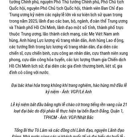
tướng Chính phủ, nguyên Phó Thủ tướng Chính phủ, Phó Chủ tịch
Quốc hội, nguyên Phó Chủ tịch Quốc hội, thành viên Ban Chỉ đạo
Trung ương kỷ niệm các ngày lễ lớn và sự kiện lịch sử quan trọng
trong năm 2025; lãnh đạo các ban, bộ, ngành, đoàn thể Trung ương
và Thành phố Hồ Chí Minh, lãnh đạo một số tỉnh, thành phố trực
thuộc Trung ương; lão thành cách mạng, các Mẹ Việt Nam anh
hùng, Anh hùng Lực lượng vũ trang nhân dân, Anh hùng Lao động,
các tướng lĩnh trong lực lượng vũ trang nhân dân; đại diện các
chiến sĩ, cựu chiến binh, cựu công an nhân dân, cựu thanh niên xung
phong, cựu dân công hỏa tuyến, các lực lượng tham gia Chiến dịch
Hồ Chí Minh lịch sử; đại diện các gia đình thương binh, liệt sĩ, gia
đình có công với nước.
Đại bác khai hỏa trong không khí trang nghiêm, hào hùng mở đầu lễ
kỷ niệm - Ảnh: VGP/Lê Anh
Lễ kỷ niệm bắt đầu bằng nghi lễ chào cờ trong tiếng rền vang của 21
loạt đại bác do đội pháo lễ thực hiện tại bến Bạch Đằng, Quận 1,
TPHCM - Ảnh: VGP/Nhật Bắc
Tổng Bí thư Tô Lâm và các đồng chí Lãnh đạo, nguyên Lãnh đạo
Đảng, Nhà nước cùng các vị khách quốc tế và đại biểu dự buổi lễ -