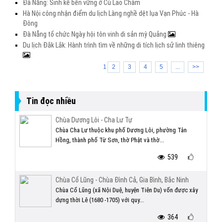
Đà Nẵng: Sinh kế bền vững ở Cù Lao Chàm
Hà Nội công nhận điểm du lịch Làng nghề dệt lụa Vạn Phúc - Hà
Đông
Đà Nẵng tổ chức Ngày hội tôn vinh di sản mỳ Quảng
Du lịch Đắk Lắk: Hành trình tìm về những di tích lịch sử linh thiêng
1
2
3
4
5
...
>>
Tin đọc nhiều
Chùa Dương Lôi - Cha Lư Tự
Chùa Cha Lư thuộc khu phố Dương Lôi, phường Tân
Hồng, thành phố Từ Sơn, thờ Phật và thờ...
539
Chùa Cổ Lũng - Chùa Đình Cả, Gia Bình, Bắc Ninh
Chùa Cổ Lũng (xã Nội Duệ, huyện Tiên Du) vốn được xây
dựng thời Lê (1680 -1705) với quy...
364