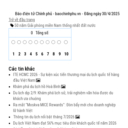
Báo điện tử Chính phủ - baochinhphu.vn - Đăng ngày 30/4/2025
Trở về đầu trang
50 năm
Giải phóng miền Nam
thống nhất đất nước
0
Tổng số:
1
2
3
4
5
6
7
8
9
10
Các tin khác
ITE HCMC 2026 - Sự kiện xúc tiến thương mại du lịch quốc tế hàng
đầu Việt Nam
Khám phá du lịch hồ Hoà Bình
Du lịch dịp 2/9: Khám phá lịch sử, trải nghiệm văn hóa được du
khách ưa chuộng
Ra mắt "Moskva MICE Rewards": Đòn bẩy mới cho doanh nghiệp
lữ hành Việt
Thông tin du lịch nổi bật tháng 7/2026
Du lịch Việt Nam đạt 56% mục tiêu đón khách quốc tế năm 2026