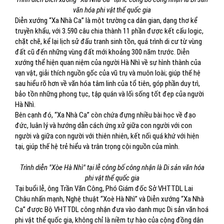
văn hóa phi vật thể quốc gia
Diễn xướng “Xa Nhà Ca” là một trường ca dân gian, dạng thơ kể
truyền khẩu, với 3.590 câu chia thành 11 phần được kết cấu logic,
chặt chẽ, kể lại lịch sử đấu tranh sinh tồn, quá trình di cư từ vùng
đất cũ đến những vùng đất mới khoảng 300 năm trước. Diễn
xướng thể hiện quan niệm của người Hà Nhì về sự hình thành của
vạn vật, giải thích nguồn gốc của vũ trụ và muôn loài; giúp thế hệ
sau hiểu rõ hơn về văn hóa tâm linh của tổ tiên, góp phần duy trì,
bảo tồn những phong tục, tập quán và lối sống tốt đẹp của người
Hà Nhì.
Bên cạnh đó, “Xa Nhà Ca” còn chứa đựng nhiều bài học về đạo
đức, luân lý và hướng dẫn cách ứng xử giữa con người với con
người và giữa con người với thiên nhiên, kết nối quá khứ với hiện
tại, giúp thế hệ trẻ hiểu và trân trọng cội nguồn của mình.
Trình diễn "Xòe Hà Nhì" tại lễ công bố công nhận là Di sản văn hóa
phi vật thể quốc gia
Tại buổi lễ, ông Trần Văn Công, Phó Giám đốc Sở VHTTDL Lai
Châu nhấn mạnh, Nghệ thuật “Xoè Hà Nhì” và Diễn xướng “Xa Nhà
Ca” được Bộ VHTTDL công nhận đưa vào danh mục Di sản văn hoá
phi vật thể quốc gia, không chỉ là niềm tự hào của cộng đồng dân