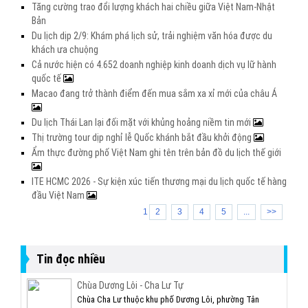
Tăng cường trao đổi lượng khách hai chiều giữa Việt Nam-Nhật
Bản
Du lịch dịp 2/9: Khám phá lịch sử, trải nghiệm văn hóa được du
khách ưa chuộng
Cả nước hiện có 4.652 doanh nghiệp kinh doanh dịch vụ lữ hành
quốc tế
Macao đang trở thành điểm đến mua sắm xa xỉ mới của châu Á
Du lịch Thái Lan lại đối mặt với khủng hoảng niềm tin mới
Thị trường tour dịp nghỉ lễ Quốc khánh bắt đầu khởi động
Ẩm thực đường phố Việt Nam ghi tên trên bản đồ du lịch thế giới
ITE HCMC 2026 - Sự kiện xúc tiến thương mại du lịch quốc tế hàng
đầu Việt Nam
1
2
3
4
5
...
>>
Tin đọc nhiều
Chùa Dương Lôi - Cha Lư Tự
Chùa Cha Lư thuộc khu phố Dương Lôi, phường Tân