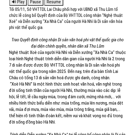
Tối 05/11, Sở VHTTDL Lai Châu phối hợp với UBND xã Thu Lũm tổ
chức lễ công bố Quyết định của Bộ VHTTDL công nhận "Nghệ thuật
Xoè" và Diễn xướng "Xa Nhà Ca" của người Hà Nhì là Di sản văn hóa
phi vật thể quốc gia.
Trao Quyết định công nhận Di sản văn hoá phi vật thể quốc gia cho
đại diện chính quyền, nhân dân xã Thu Lũm
Nghệ thuật Xoè của người Hà Nhì và Diễn xướng "Xa Nhà Ca" thuộc
loại hình Nghệ thuật trình diễn dân gian của người Hà Nhì là 2 trong
7 di sản được được Bộ VHTTDL công nhận là Di sản văn hoá phi
vật thể quốc gia trong năm 2025. Đến nay, trên địa bàn tỉnh Lai
Châu có tổng 13 di sản văn hoá được ghi danh, công nhận.
“Xoè Hà Nhì” là một hình thức sinh hoạt văn hoá, văn nghệ trong
đời sống tinh thần của người Hà Nhì, thường múa vào các dịp: lễ
hội, lễ tết, lễ cầu ngày mùa, trong đám cưới, mừng nhà mới,… với
nhiều hình thức biểu diễn như: múa trống, múa lên nương, múa dệt
vải, múa đợi mưa, múa vào mùa, múa trông trăng, múa giã bạn,…
thể hiện rõ tinh thần đoàn kết, niềm vui và khát vọng no đủ trong
đời sống đồng bào Hà Nhì.
Trình diễn Diễn xướng "Xa Nhà Ca" tại lễ công bố công nhận là Di sản