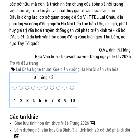
tộc sở hữu, mà còn là trách nhiệm chung của toàn xã hội trong
việc bảo vệ, trao truyền và phát huy giá trị văn hoá đặc sắc.
Đây là động lực, cơ sở quan trọng để Sở VHTTDL Lai Châu, địa
phương và cộng đồng người Hà Nhì tiếp tục bảo tồn, gìn giữ, phát
huy giá trị văn hoá truyền thống gắn với phát triển kinh tế - xã hội,
đặc biệt là du lịch văn hóa cộng đồng vùng biên giới Thu Lũm, nơi
cực Tây Tổ quốc.
Q.Vy; ảnh: N.Hằng
Báo Văn hóa - baovanhoa.vn - Đăng ngày 06/11/2025
Trở về đầu trang
Lai Châu
Nghệ thuật Xòe
diễn xướng
Hà Nhì
Di sản văn hóa
0
Tổng số:
1
2
3
4
5
6
7
8
9
10
Các tin khác
Giao lưu tinh hoa ẩm thực Việt-Trung 2026
Làm đường nối sân bay Gia Bình, 3 di tích lịch sử có thể phải di dời