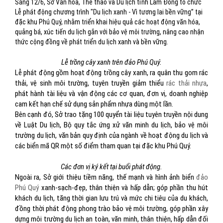
Sáng 12/6, Sở Văn hóa, Thể thao và Du lịch tỉnh Lâm Đồng tổ chức
Lễ phát động chương trình "Du lịch xanh - Vì tương lai bền vững” tại
đặc khu Phú Quý, nhằm triển khai hiệu quả các hoạt động văn hóa,
quảng bá, xúc tiến du lịch gắn với bảo vệ môi trường, nâng cao nhận
thức cộng đồng về phát triển du lịch xanh và bền vững.
Lễ trồng cây xanh trên đảo Phú Quý.
Lễ phát động gồm hoạt động trồng cây xanh, ra quân thu gom rác
thải, vệ sinh môi trường, tuyên truyền giảm thiểu
rác thải nhựa
,
phát hành tài liệu và vận động các cơ quan, đơn vị, doanh nghiệp
cam kết hạn chế sử dụng sản phẩm nhựa dùng một lần.
Bên cạnh đó, Sở trao tặng 100 quyển tài liệu tuyên truyền nội dung
về Luật Du lịch, Bộ quy tắc ứng xử văn minh du lịch, bảo vệ môi
trường du lịch, văn bản quy định của ngành về hoạt động du lịch và
các biển mã QR một số điểm tham quan tại đặc khu Phú Quý.
Các đơn vị ký kết tại buổi phát động.
Ngoài ra, Sở giới thiệu tiềm năng, thế mạnh và hình ảnh biển
đảo
Phú Quý
xanh-sạch-đẹp, thân thiện và hấp dẫn; góp phần thu hút
khách du lịch, tăng thời gian lưu trú và mức chi tiêu của du khách,
đồng thời phát động phong trào bảo vệ môi trường, góp phần xây
dựng môi trường du lịch an toàn, văn minh, thân thiện, hấp dẫn đối