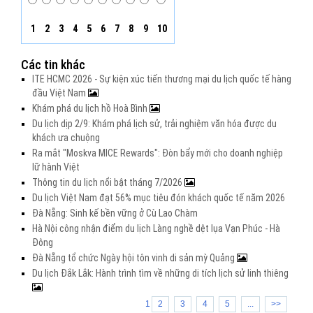
1
2
3
4
5
6
7
8
9
10
Các tin khác
ITE HCMC 2026 - Sự kiện xúc tiến thương mại du lịch quốc tế hàng
đầu Việt Nam
Khám phá du lịch hồ Hoà Bình
Du lịch dịp 2/9: Khám phá lịch sử, trải nghiệm văn hóa được du
khách ưa chuộng
Ra mắt "Moskva MICE Rewards": Đòn bẩy mới cho doanh nghiệp
lữ hành Việt
Thông tin du lịch nổi bật tháng 7/2026
Du lịch Việt Nam đạt 56% mục tiêu đón khách quốc tế năm 2026
Đà Nẵng: Sinh kế bền vững ở Cù Lao Chàm
Hà Nội công nhận điểm du lịch Làng nghề dệt lụa Vạn Phúc - Hà
Đông
Đà Nẵng tổ chức Ngày hội tôn vinh di sản mỳ Quảng
Du lịch Đắk Lắk: Hành trình tìm về những di tích lịch sử linh thiêng
1
2
3
4
5
...
>>