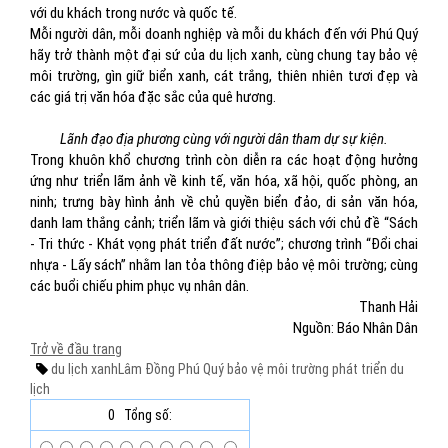
với du khách trong nước và quốc tế.
Mỗi người dân, mỗi doanh nghiệp và mỗi du khách đến với Phú Quý
hãy trở thành một đại sứ của du lịch xanh, cùng chung tay bảo vệ
môi trường, gìn giữ biển xanh, cát trắng, thiên nhiên tươi đẹp và
các giá trị văn hóa đặc sắc của quê hương.
Lãnh đạo địa phương cùng với người dân tham dự sự kiện.
Trong khuôn khổ chương trình còn diễn ra các hoạt động hưởng
ứng như triển lãm ảnh về kinh tế, văn hóa, xã hội, quốc phòng, an
ninh; trưng bày hình ảnh về chủ quyền biển đảo, di sản văn hóa,
danh lam thắng cảnh; triển lãm và giới thiệu sách với chủ đề “Sách
- Tri thức - Khát vọng phát triển đất nước”; chương trình “Đổi chai
nhựa - Lấy sách” nhằm lan tỏa thông điệp bảo vệ môi trường; cùng
các buổi chiếu phim phục vụ nhân dân.
Thanh Hải
Nguồn: Báo Nhân Dân
Trở về đầu trang
du lịch xanh
Lâm Đồng
Phú Quý
bảo vệ môi trường
phát triển du
lịch
0
Tổng số: