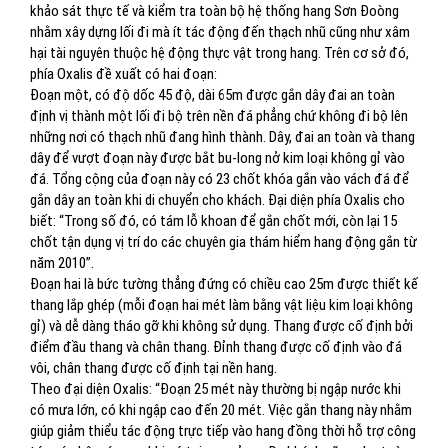
khảo sát thực tế và kiểm tra toàn bộ hệ thống hang Sơn Đoòng
nhằm xây dựng lối đi mà ít tác động đến thạch nhũ cũng như xâm
hại tài nguyên thuộc hệ động thực vật trong hang. Trên cơ sở đó,
phía Oxalis đề xuất có hai đoạn:
Đoạn một, có độ dốc 45 độ, dài 65m được gắn dây đai an toàn
định vị thành một lối đi bộ trên nền đá phẳng chứ không đi bộ lên
những nơi có thạch nhũ đang hình thành. Dây, đai an toàn và thang
dây để vượt đoạn này được bắt bu-long nở kim loại không gỉ vào
đá. Tổng cộng của đoạn này có 23 chốt khóa gắn vào vách đá để
gắn dây an toàn khi di chuyển cho khách. Đại diện phía Oxalis cho
biết: “Trong số đó, có tám lỗ khoan để gắn chốt mới, còn lại 15
chốt tận dụng vị trí do các chuyên gia thám hiểm hang động gắn từ
năm 2010”.
Đoạn hai là bức tường thẳng đứng có chiều cao 25m được thiết kế
thang lắp ghép (mỗi đoạn hai mét làm bằng vật liệu kim loại không
gỉ) và dễ dàng tháo gỡ khi không sử dụng. Thang được cố định bởi
điểm đầu thang và chân thang. Đỉnh thang được cố định vào đá
vôi, chân thang được cố định tại nền hang.
Theo đại diện Oxalis: “Đoạn 25 mét này thường bị ngập nước khi
có mưa lớn, có khi ngập cao đến 20 mét. Việc gắn thang này nhằm
giúp giảm thiểu tác động trực tiếp vào hang đồng thời hỗ trợ công