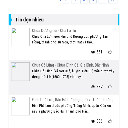
1
2
3
4
5
...
>>
Tin đọc nhiều
Chùa Dương Lôi - Cha Lư Tự
Chùa Cha Lư thuộc khu phố Dương Lôi, phường Tân
Hồng, thành phố Từ Sơn, thờ Phật và thờ...
551
Chùa Cổ Lũng - Chùa Đình Cả, Gia Bình, Bắc Ninh
Chùa Cổ Lũng (xã Nội Duệ, huyện Tiên Du) vốn được xây
dựng thời Lê (1680 -1705) với quy...
387
Đình Phù Lưu, Bắc Hà thờ phụng tứ vị Thành hoàng...
Đình Phù Lưu thuộc phường Tràng Minh, quận Kiến An,
nay là phường Bắc Hà, Thành phố Hải...
386