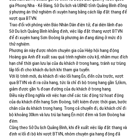
gia Phong Nha - Kẻ Bàng, Sở Du lịch và UBND tỉnh Quảng Bình đồng
ý phương án thử nghiệm đi xuyên hang bằng cách lắp đặt thang để
vượt qua BTVN.
Trao đổi với phóng viên Báo Nhân Dân điện tử, đại diện lãnh đạo
Sở Du lịch Quảng Bình khẳng định, việc lắp đặt thang vượt BTVN
để đi xuyên hang Sơn Đoòng là phương án đang dừng ở mức độ
thử nghiệm.
Phương án này được nhóm chuyên gia của Hiệp hội hang động
Hoàng gia Anh đề xuất sau quá trình nghiên cứu kỹ, nhằm mục đích
hạn chế thời gian lưu lại của du khách ở trong hang, tránh sự trùng
lắp lối đi cho khách du lịch khi tham gia tuyến.
Với lộ trình mới, du khách đi vào lối hang Én, đến cửa trước, vượt
qua BTVN và đi ra cửa hang, tức là chỉ đi bộ trong hang gần 5,6km,
giảm được gần ½ đoạn đường của du khách ở trong hang.
Điều này đồng nghĩa với việc hạn chế các tác động từ hoạt động
của du khách đến hang Sơn Đoòng, tiết kiệm được thời gian, bước
chân của du khách trong hang. Trong cả chuyến đi, du khách chỉ đi
bộ khoảng 30km và lưu trú lại hang Én một đêm và Sơn Đoòng hai
đêm.
Cũng theo Sở Du lịch Quảng Bình, khi đề xuất việc lắp đặt thang và
định vị lối đi bộ khi vượt BTVN, nhóm chuyên gia hang động đã