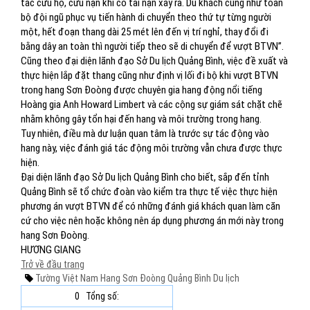
tác cứu hộ, cứu nạn khi có tai nạn xảy ra. Du khách cũng như toàn
bộ đội ngũ phục vụ tiến hành di chuyển theo thứ tự từng người
một, hết đoạn thang dài 25 mét lên đến vị trí nghỉ, thay đổi đi
bằng dây an toàn thì người tiếp theo sẽ di chuyển để vượt BTVN”.
Cũng theo đại diện lãnh đạo Sở Du lịch Quảng Bình, việc đề xuất và
thực hiện lắp đặt thang cũng như định vị lối đi bộ khi vượt BTVN
trong hang Sơn Đoòng được chuyên gia hang động nổi tiếng
Hoàng gia Anh Howard Limbert và các cộng sự giám sát chặt chẽ
nhằm không gây tổn hại đến hang và môi trường trong hang.
Tuy nhiên, điều mà dư luận quan tâm là trước sự tác động vào
hang này, việc đánh giá tác động môi trường vẫn chưa được thực
hiện.
Đại diện lãnh đạo Sở Du lịch Quảng Bình cho biết, sắp đến tỉnh
Quảng Bình sẽ tổ chức đoàn vào kiểm tra thực tế việc thực hiện
phương án vượt BTVN để có những đánh giá khách quan làm căn
cứ cho việc nên hoặc không nên áp dụng phương án mới này trong
hang Sơn Đoòng.
HƯƠNG GIANG
Trở về đầu trang
Tường Việt Nam
Hang Sơn Đoòng
Quảng Bình
Du lịch
0
Tổng số: