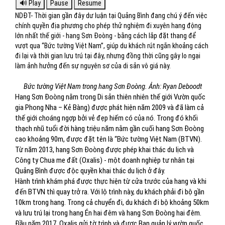
NDĐT- Thời gian gần đây dư luận tại Quảng Bình đang chú ý đến việc
chính quyền địa phương cho phép thử nghiệm đi xuyên hang động
lớn nhất thế giới - hang Sơn Đoòng - bằng cách lắp đặt thang để
vượt qua “Bức tường Việt Nam”, giúp du khách rút ngắn khoảng cách
đi lại và thời gian lưu trú tại đây, nhưng đồng thời cũng gây lo ngại
làm ảnh hưởng đến sự nguyên sơ của di sản vô giá này.
Bức tường Việt Nam trong hang Sơn Đoòng. Ảnh: Ryan Deboodt
Hang Sơn Đoòng nằm trong Di sản thiên nhiên thế giới Vườn quốc
gia Phong Nha – Kẻ Bàng) được phát hiện năm 2009 và đã làm cả
thế giới choáng ngợp bởi vẻ đẹp hiếm có của nó. Trong đó khối
thạch nhũ tuổi đời hàng triệu năm nằm gần cuối hang Sơn Đoòng
cao khoảng 90m, được đặt tên là “Bức tường Việt Nam (BTVN).
Từ năm 2013, hang Sơn Đoòng được phép khai thác du lịch và
Công ty Chua me đất (Oxalis) - một doanh nghiệp tư nhân tại
Quảng Bình được độc quyền khai thác du lịch ở đây.
Hành trình khám phá được thực hiện từ cửa trước của hang và khi
đến BTVN thì quay trở ra. Với lộ trình này, du khách phải đi bộ gần
10km trong hang. Trong cả chuyển đi, du khách đi bộ khoảng 50km
và lưu trú lại trong hang Én hai đêm và hang Sơn Đoòng hai đêm.
Đầu năm 2017, Oxalis gửi tờ trình và được Ban quản lý vườn quốc