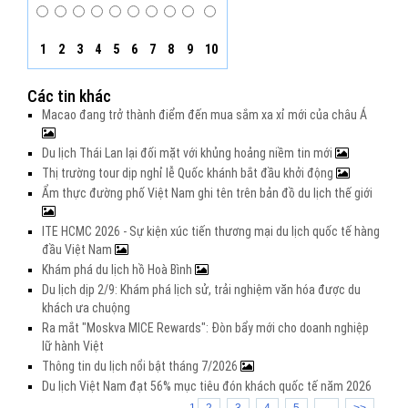
1
2
3
4
5
6
7
8
9
10
Các tin khác
Macao đang trở thành điểm đến mua sắm xa xỉ mới của châu Á
Du lịch Thái Lan lại đối mặt với khủng hoảng niềm tin mới
Thị trường tour dịp nghỉ lễ Quốc khánh bắt đầu khởi động
Ẩm thực đường phố Việt Nam ghi tên trên bản đồ du lịch thế giới
ITE HCMC 2026 - Sự kiện xúc tiến thương mại du lịch quốc tế hàng
đầu Việt Nam
Khám phá du lịch hồ Hoà Bình
Du lịch dịp 2/9: Khám phá lịch sử, trải nghiệm văn hóa được du
khách ưa chuộng
Ra mắt "Moskva MICE Rewards": Đòn bẩy mới cho doanh nghiệp
lữ hành Việt
Thông tin du lịch nổi bật tháng 7/2026
Du lịch Việt Nam đạt 56% mục tiêu đón khách quốc tế năm 2026