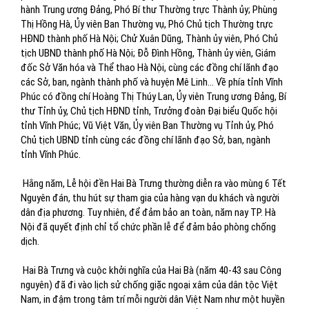
hành Trung ương Đảng, Phó Bí thư Thường trực Thành ủy; Phùng
Thị Hồng Hà, Ủy viên Ban Thường vụ, Phó Chủ tịch Thường trực
HĐND thành phố Hà Nội; Chử Xuân Dũng, Thành ủy viên, Phó Chủ
tịch UBND thành phố Hà Nội; Đỗ Đình Hồng, Thành ủy viên, Giám
đốc Sở Văn hóa và Thể thao Hà Nội, cùng các đồng chí lãnh đạo
các Sở, ban, ngành thành phố và huyện Mê Linh... Về phía tỉnh Vĩnh
Phúc có đồng chí Hoàng Thị Thúy Lan, Ủy viên Trung ương Đảng, Bí
thư Tỉnh ủy, Chủ tịch HĐND tỉnh, Trưởng đoàn Đại biểu Quốc hội
tỉnh Vĩnh Phúc; Vũ Việt Văn, Ủy viên Ban Thường vụ Tỉnh ủy, Phó
Chủ tịch UBND tỉnh cùng các đồng chí lãnh đạo Sở, ban, ngành
tỉnh Vĩnh Phúc.
Hằng năm, Lễ hội đền Hai Bà Trưng thường diễn ra vào mùng 6 Tết
Nguyên đán, thu hút sự tham gia của hàng vạn du khách và người
dân địa phương. Tuy nhiên, để đảm bảo an toàn, năm nay TP. Hà
Nội đã quyết định chỉ tổ chức phần lễ để đảm bảo phòng chống
dịch.
Hai Bà Trưng và cuộc khởi nghĩa của Hai Bà (năm 40-43 sau Công
nguyên) đã đi vào lịch sử chống giặc ngoại xâm của dân tộc Việt
Nam, in đậm trong tâm trí mỗi người dân Việt Nam như một huyền