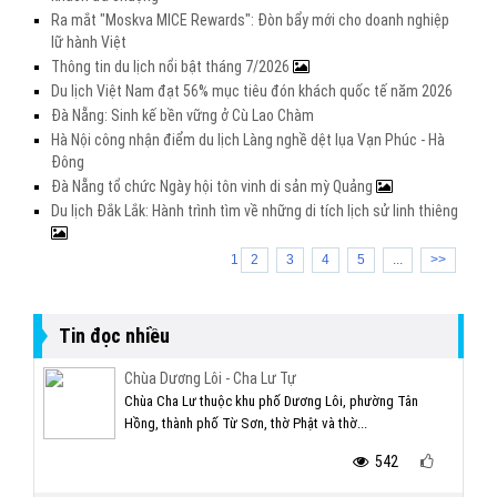
Ra mắt "Moskva MICE Rewards": Đòn bẩy mới cho doanh nghiệp
lữ hành Việt
Thông tin du lịch nổi bật tháng 7/2026
Du lịch Việt Nam đạt 56% mục tiêu đón khách quốc tế năm 2026
Đà Nẵng: Sinh kế bền vững ở Cù Lao Chàm
Hà Nội công nhận điểm du lịch Làng nghề dệt lụa Vạn Phúc - Hà
Đông
Đà Nẵng tổ chức Ngày hội tôn vinh di sản mỳ Quảng
Du lịch Đắk Lắk: Hành trình tìm về những di tích lịch sử linh thiêng
1
2
3
4
5
...
>>
Tin đọc nhiều
Chùa Dương Lôi - Cha Lư Tự
Chùa Cha Lư thuộc khu phố Dương Lôi, phường Tân
Hồng, thành phố Từ Sơn, thờ Phật và thờ...
542