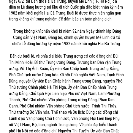
Ngày 6/2, tại Đền thờ Hai Bà Trưng, huyện Mê Linh (TP. Hà Nội) đã
diễn ra Lễ dâng hương tại Khu di tích Quốc gia đặc biệt nhân kỷ niệm
1982 năm khởi nghĩa Hai Bà Trưng. Buổi lễ được thực hiện ngắn gọn
trong không khí trang nghiêm để đảm bảo an toàn phòng dịch
Trong không khí phấn khởi kỉ niệm 92 năm Ngày thành lập Đảng
Cộng sản Việt Nam, Đảng bộ, chính quyền huyện Mê Linh đã tổ
chức Lễ dâng hương kỷ niệm 1982 năm khởi nghĩa Hai Bà Trưng.
Đến dự buổi lễ, về phía đại biểu Trung ương có các đồng chí: Bùi
Thị Minh Hoài, Bí thư Trung ương Đảng, Trưởng ban Dân vận Trung
ương; Võ Thị Ánh Xuân, Ủy viên Ban Chấp hành Trung ương Đảng,
Phó Chủ tịch nước Cộng hòa Xã hội Chủ nghĩa Việt Nam; Trịnh Đình
Dũng, nguyên Ủy viên Ban Chấp hành Trung ương Đảng, nguyên Phó
Thủ tướng Chính phủ; Hà Thị Nga, Ủy viên Ban Chấp hành Trung
ương Đảng, Chủ tịch Hội Liên hiệp Phụ nữ Việt Nam; Lâm Phương
Thanh, Phó Chủ nhiệm Văn phòng Trung ương Đảng; Phan Kim
Oanh, Phó Chủ nhiệm Văn phòng Chủ tịch nước; Trịnh Thị Thủy,
Thứ trưởng Bộ Văn hóa, Thể thao và Du lịch; Cùng các đồng chí
Lãnh đạo Văn phòng Chủ tịch nước, Văn phòng Hội Liên hiệp Phụ
nữ Việt Nam, Bộ, ban, ngành Trung ương. Về phía đại biểu thành
phố Hà Nội có các đồng chí: Nguyễn Thị Tuyến, Ủy viên Ban Chấp