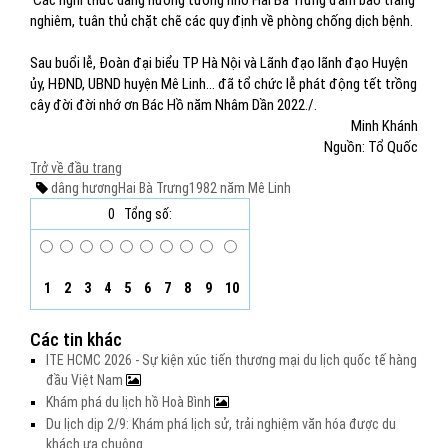
Các nghi thức dâng hương tưởng nhớ Hai Bà Trưng đảm bảo trang
nghiêm, tuân thủ chặt chẽ các quy định về phòng chống dịch bệnh.
Sau buổi lễ, Đoàn đại biểu TP Hà Nội và Lãnh đạo lãnh đạo Huyện
ủy, HĐND, UBND huyện Mê Linh... đã tổ chức lễ phát động tết trồng
cây đời đời nhớ ơn Bác Hồ năm Nhâm Dần 2022./.
Minh Khánh
Nguồn: Tổ Quốc
Trở về đầu trang
dâng hương
Hai Bà Trưng
1982 năm
Mê Linh
0
Tổng số:
1
2
3
4
5
6
7
8
9
10
Các tin khác
ITE HCMC 2026 - Sự kiện xúc tiến thương mại du lịch quốc tế hàng
đầu Việt Nam
Khám phá du lịch hồ Hoà Bình
Du lịch dịp 2/9: Khám phá lịch sử, trải nghiệm văn hóa được du
khách ưa chuộng