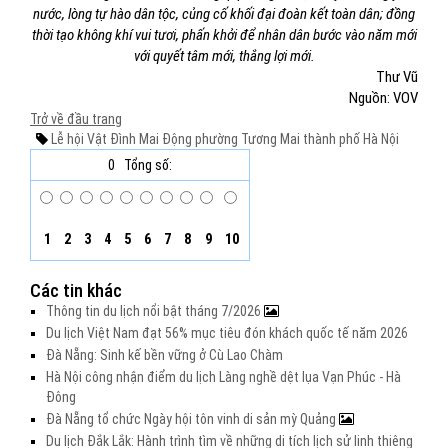
nước, lòng tự hào dân tộc, củng cố khối đại đoàn kết toàn dân; đồng
thời tạo không khí vui tươi, phấn khởi để nhân dân bước vào năm mới
với quyết tâm mới, thắng lợi mới.
Thư Vũ
Nguồn: VOV
Trở về đầu trang
Lễ hội Vật
Đình Mai Động
phường Tương Mai
thành phố Hà Nội
0
Tổng số:
1
2
3
4
5
6
7
8
9
10
Các tin khác
Thông tin du lịch nổi bật tháng 7/2026
Du lịch Việt Nam đạt 56% mục tiêu đón khách quốc tế năm 2026
Đà Nẵng: Sinh kế bền vững ở Cù Lao Chàm
Hà Nội công nhận điểm du lịch Làng nghề dệt lụa Vạn Phúc - Hà
Đông
Đà Nẵng tổ chức Ngày hội tôn vinh di sản mỳ Quảng
Du lịch Đắk Lắk: Hành trình tìm về những di tích lịch sử linh thiêng