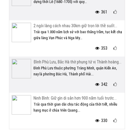
dựng thời Lê (1680 -1705) với quy...
361
2 ngôi làng cách nhau 30km giữ trọn lời thề suốt...
Trải qua 1.000 năm lịch sử với bao thăng trầm, tục kết chạ
giữa làng Vạn Phúc và Nga My...
353
Đình Phù Lưu, Bắc Hà thờ phụng tứ vị Thành hoàng...
Đình Phù Lưu thuộc phường Tràng Minh, quận Kiến An,
nay là phường Bắc Hà, Thành phố Hải...
342
Ninh Bình: Giữ gìn di sản hơn 900 năm tuổi trước...
Trải qua thời gian dài chịu tác động của thời tiết, nhiều
hạng mục ở chùa Viên Quang...
330