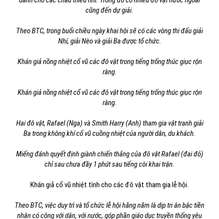
dành cho các cháu thiếu nhi. Trong đó có nhiều đô vật nước ngoài
cũng đến dự giải.
Theo BTC, trong buổi chiều ngày khai hội sẽ có các vòng thi đấu giải
Nhí, giải Nèo và giải Ba được tổ chức.
Khán giả nồng nhiệt cổ vũ các đô vật trong tiếng trống thúc giục rộn
ràng.
Khán giả nồng nhiệt cổ vũ các đô vật trong tiếng trống thúc giục rộn
ràng.
Hai đô vật, Rafael (Nga) và Smith Harry (Anh) tham gia vật tranh giải
Ba trong không khí cổ vũ cuồng nhiệt của người dân, du khách.
Miếng đánh quyết định giành chiến thắng của đô vật Rafael (đai đỏ)
chỉ sau chưa đầy 1 phút sau tiếng còi khai trận.
Khán giả cổ vũ nhiệt tình cho các đô vật tham gia lễ hội.
Theo BTC, việc duy trì và tổ chức lễ hội hằng năm là dịp tri ân bậc tiền
nhân có công với dân, với nước, góp phần giáo dục truyền thống yêu