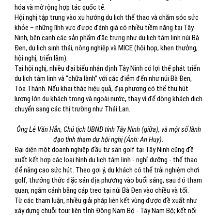
hóa và mở rộng hợp tác quốc tế.
Hội nghị tập trung vào xu hướng du lịch thể thao và chăm sóc sức
khỏe – những lĩnh vực được đánh giá có nhiều tiềm năng tại Tây
Ninh, bên cạnh các sản phẩm đặc trưng như du lịch tâm linh núi Bà
Đen, du lịch sinh thái, nông nghiệp và MICE (hội họp, khen thưởng,
hội nghị, triển lãm).
Tại hội nghị, nhiều đại biểu nhận định Tây Ninh có lợi thế phát triển
du lịch tâm linh và “chữa lành” với các điểm đến như núi Bà Đen,
Tòa Thánh. Nếu khai thác hiệu quả, địa phương có thể thu hút
lượng lớn du khách trong và ngoài nước, thay vì để dòng khách dịch
chuyển sang các thị trường như Thái Lan.
Ông Lê Văn Hẳn, Chủ tịch UBND tỉnh Tây Ninh (giữa), và một số lãnh
đạo tỉnh tham dự hội nghị (Ảnh: An Huy).
Đại diện một doanh nghiệp đầu tư sân golf tại Tây Ninh cũng đề
xuất kết hợp các loại hình du lịch tâm linh - nghỉ dưỡng - thể thao
để nâng cao sức hút. Theo gợi ý, du khách có thể trải nghiệm chơi
golf, thưởng thức đặc sản địa phương vào buổi sáng, sau đó tham
quan, ngắm cảnh bằng cáp treo tại núi Bà Đen vào chiều và tối.
Từ các tham luận, nhiều giải pháp liên kết vùng được đề xuất như
xây dựng chuỗi tour liên tỉnh Đông Nam Bộ - Tây Nam Bộ; kết nối