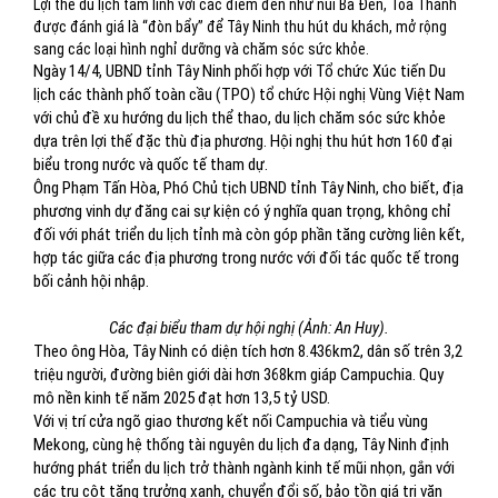
Lợi thế du lịch tâm linh với các điểm đến như núi Bà Đen, Tòa Thánh
được đánh giá là “đòn bẩy” để Tây Ninh thu hút du khách, mở rộng
sang các loại hình nghỉ dưỡng và chăm sóc sức khỏe.
Ngày 14/4, UBND tỉnh Tây Ninh phối hợp với Tổ chức Xúc tiến Du
lịch các thành phố toàn cầu (TPO) tổ chức Hội nghị Vùng Việt Nam
với chủ đề xu hướng du lịch thể thao, du lịch chăm sóc sức khỏe
dựa trên lợi thế đặc thù địa phương. Hội nghị thu hút hơn 160 đại
biểu trong nước và quốc tế tham dự.
Ông Phạm Tấn Hòa, Phó Chủ tịch UBND tỉnh Tây Ninh, cho biết, địa
phương vinh dự đăng cai sự kiện có ý nghĩa quan trọng, không chỉ
đối với phát triển du lịch tỉnh mà còn góp phần tăng cường liên kết,
hợp tác giữa các địa phương trong nước với đối tác quốc tế trong
bối cảnh hội nhập.
Các đại biểu tham dự hội nghị (Ảnh: An Huy).
Theo ông Hòa, Tây Ninh có diện tích hơn 8.436km2, dân số trên 3,2
triệu người, đường biên giới dài hơn 368km giáp Campuchia. Quy
mô nền kinh tế năm 2025 đạt hơn 13,5 tỷ USD.
Với vị trí cửa ngõ giao thương kết nối Campuchia và tiểu vùng
Mekong, cùng hệ thống tài nguyên du lịch đa dạng, Tây Ninh định
hướng phát triển du lịch trở thành ngành kinh tế mũi nhọn, gắn với
các trụ cột tăng trưởng xanh, chuyển đổi số, bảo tồn giá trị văn