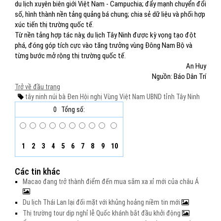
du lịch xuyên biên giới Việt Nam - Campuchia; đẩy mạnh chuyển đổi
số, hình thành nền tảng quảng bá chung; chia sẻ dữ liệu và phối hợp
xúc tiến thị trường quốc tế.
Từ nền tảng hợp tác này, du lịch Tây Ninh được kỳ vọng tạo đột
phá, đóng góp tích cực vào tăng trưởng vùng Đông Nam Bộ và
từng bước mở rộng thị trường quốc tế.
An Huy
Nguồn: Báo Dân Trí
Trở về đầu trang
tây ninh
núi bà Đen
Hội nghị Vùng Việt Nam
UBND tỉnh Tây Ninh
0
Tổng số:
1
2
3
4
5
6
7
8
9
10
Các tin khác
Macao đang trở thành điểm đến mua sắm xa xỉ mới của châu Á
Du lịch Thái Lan lại đối mặt với khủng hoảng niềm tin mới
Thị trường tour dịp nghỉ lễ Quốc khánh bắt đầu khởi động