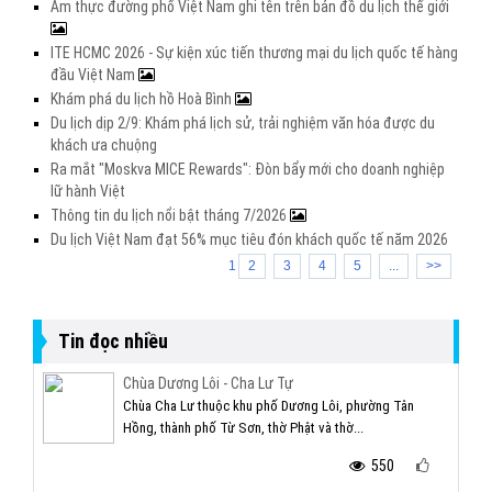
Ẩm thực đường phố Việt Nam ghi tên trên bản đồ du lịch thế giới
ITE HCMC 2026 - Sự kiện xúc tiến thương mại du lịch quốc tế hàng
đầu Việt Nam
Khám phá du lịch hồ Hoà Bình
Du lịch dịp 2/9: Khám phá lịch sử, trải nghiệm văn hóa được du
khách ưa chuộng
Ra mắt "Moskva MICE Rewards": Đòn bẩy mới cho doanh nghiệp
lữ hành Việt
Thông tin du lịch nổi bật tháng 7/2026
Du lịch Việt Nam đạt 56% mục tiêu đón khách quốc tế năm 2026
1
2
3
4
5
...
>>
Tin đọc nhiều
Chùa Dương Lôi - Cha Lư Tự
Chùa Cha Lư thuộc khu phố Dương Lôi, phường Tân
Hồng, thành phố Từ Sơn, thờ Phật và thờ...
550