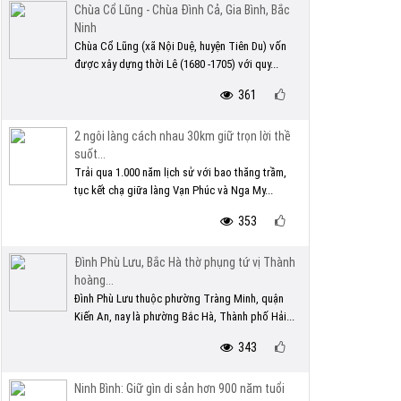
Chùa Cổ Lũng - Chùa Đình Cả, Gia Bình, Bắc
Ninh
Chùa Cổ Lũng (xã Nội Duệ, huyện Tiên Du) vốn
được xây dựng thời Lê (1680 -1705) với quy...
361
2 ngôi làng cách nhau 30km giữ trọn lời thề
suốt...
Trải qua 1.000 năm lịch sử với bao thăng trầm,
tục kết chạ giữa làng Vạn Phúc và Nga My...
353
Đình Phù Lưu, Bắc Hà thờ phụng tứ vị Thành
hoàng...
Đình Phù Lưu thuộc phường Tràng Minh, quận
Kiến An, nay là phường Bắc Hà, Thành phố Hải...
343
Ninh Bình: Giữ gìn di sản hơn 900 năm tuổi