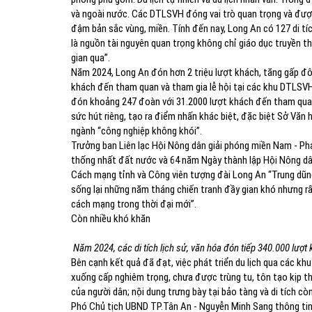
và ngoài nước. Các DTLSVH đóng vai trò quan trọng và được
đậm bản sắc vùng, miền. Tính đến nay, Long An có 127 di t
là nguồn tài nguyên quan trọng không chỉ giáo dục truyền 
gian qua”.
Năm 2024, Long An đón hơn 2 triệu lượt khách, tăng gấp đôi
khách đến tham quan và tham gia lễ hội tại các khu DTLSVH
đón khoảng 247 đoàn với 31.2000 lượt khách đến tham qua
sức hút riêng, tạo ra điểm nhấn khác biệt, đặc biệt Sở Văn 
ngành “công nghiệp không khói”.
Trưởng ban Liên lạc Hội Nông dân giải phóng miền Nam - P
thống nhất đất nước và 64 năm Ngày thành lập Hội Nông dâ
Cách mạng tỉnh và Công viên tượng đài Long An “Trung dũng
sống lại những năm tháng chiến tranh đầy gian khó nhưng rất
cách mạng trong thời đại mới”.
Còn nhiều khó khăn
Năm 2024, các di tích lịch sử, văn hóa đón tiếp 340.000 lượt
Bên cạnh kết quả đã đạt, việc phát triển du lịch qua các 
xuống cấp nghiêm trọng, chưa được trùng tu, tôn tạo kịp t
của người dân; nội dung trưng bày tại bảo tàng và di tích còn
Phó Chủ tịch UBND TP.Tân An - Nguyễn Minh Sang thông ti