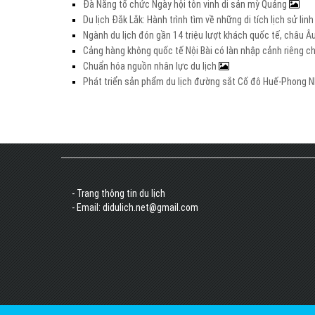
Đà Nẵng tổ chức Ngày hội tôn vinh di sản mỳ Quảng
Du lịch Đắk Lắk: Hành trình tìm về những di tích lịch sử lin
Ngành du lịch đón gần 14 triệu lượt khách quốc tế, châu 
Cảng hàng không quốc tế Nội Bài có làn nhập cảnh riêng 
Chuẩn hóa nguồn nhân lực du lịch
Phát triển sản phẩm du lịch đường sắt Cố đô Huế-Phong Nh
- Trang thông tin du lịch
- Email: didulich.net@gmail.com