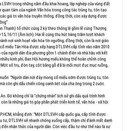
 LSVH trong những năm đầu khai hoang, lập nghiệp của vùng đất
ự quan tâm của ngành Văn hóa trong công tác trùng tu, tôn tạo
các giá trị văn hóa truyền thống; đồng thời, còn xây dựng được
ồng”.
 Thạnh) tổ chức cúng 2 kỳ theo thông lệ gồm lễ cúng Thượng
y 15, 16/11 (Âm lịch). Hai lễ cúng thu hút hàng trăm lượt khách
hành nơi sinh hoạt văn hóa tín ngưỡng; đồng thời, còn là nơi giáo
ày, cổ miếu Tân Hòa được xếp hạng DTLSVH cấp tỉnh vào năm 2010.
của người dân địa phương gồm 1 chánh điện và nhà hậu với kết
ó nhiều kinh phí, Ban Hội hương miếu không thể hoàn chỉnh công
g. Một số trụ, đòn tay, cột bằng gỗ đã bị mối mọt đục mục ruỗng,
uốn: “Người dân nơi đây mong cổ miếu sớm được trùng tu, tôn
 mà còn ghi dấu chiến công oanh liệt của cha ông trong 2 cuộc
An. Đó không chỉ là “chứng nhân” lịch sử ghi dấu quá trình hình
còn là những giá trị góp phần phát triển kinh tế, văn hóa - xã hội
 TP.HCM, khẳng định: “Một DTLSVH cấp quốc gia, cấp tỉnh được
đầu tư, DTLSVH sẽ nhanh chóng xuống cấp, thậm chí đánh mất danh
ng đến nhận thức của người dân. Còn việc đầu tư như thế nào là sự