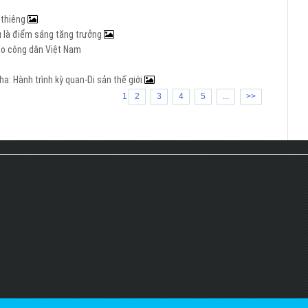
h thiêng
Âu là điểm sáng tăng trưởng
cho công dân Việt Nam
a: Hành trình kỳ quan-Di sản thế giới
1
2
3
4
5
...
>>