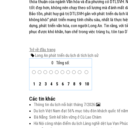
thỏa thuận của ngành Văn hóa và địa phương có DTLSVH. N
tốt đẹp hơn, không nên chạy theo số lượng mà đánh mất dấu
Bảo tồn, phát huy giá trị DTLSVH gắn với phát triển du lịch 
không khói” phát triển mang tính chiều sâu, nhất là thực h
dựng, phát triển văn hóa, con người Long An. Tin rằng, với 
phục được khó khăn, hạn chế trong việc trùng tu, tôn tạo D
Trở về đầu trang
Long An
phát triển du lịch
di tích lịch sử
0
Tổng số:
1
2
3
4
5
6
7
8
9
10
Các tin khác
Thông tin du lịch nổi bật tháng 7/2026
Du lịch Việt Nam đạt 56% mục tiêu đón khách quốc tế nă
Đà Nẵng: Sinh kế bền vững ở Cù Lao Chàm
Hà Nội công nhận điểm du lịch Làng nghề dệt lụa Vạn Phúc