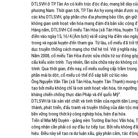
DTLSVH ở TP.Tân An có kiến trúc độc đáo, mang bề dày của
phương Nam. Thời gian tới, TP.Tân An hy vọng nhận được s
các khu DTLSVH, góp phần cho địa phương bảo tồn, gìn giữ 
không gian sinh hoạt văn hóa mang đậm đà bản sắc cộng đ
Hàng năm, DTLSVH Cổ miếu Tân Hòa (xã Tân Hòa, huyện Tân
điền vào ngày 15, 16/4 (Âm lịch) và lễ cúng Hạ điền vào ngà
trong và ngoài huyện đến tham gia. Từ lâu, cổ miếu đã trở t
dục truyền thống cách mạng cho thế hệ trẻ. Với ý nghĩa n
Năm 2008, cổ miếu Tân Hòa được sửa chữa từ sự đóng góp 
cấu kiểu xiên trính. Tuy nhiên, lần sửa chữa này do không c
trình. Qua thời gian, đến nay, cổ miếu xuống cấp trầm trọn
phần mái bị dột, cổ miếu có thể đổ sập bất cứ lúc nào.
Ông Nguyễn Văn Tần (xã Tân Hòa, huyện Tân Thạnh) mong m
tạo bởi miếu không chỉ là nơi sinh hoạt văn hóa, tín ngưỡng
kháng chiến chống thực dân Pháp và đế quốc Mỹ”.
DTLSVH là tài sản vật chất và tinh thần của người dân Long 
thành, phát triển, đấu tranh và truyền thống của dân tộc mà 
bền vững trong thời kỳ công nghiệp hóa, hiện đại hóa.
Tiến sĩ Mai Mỹ Duyên - giảng viên Trường Đại học Văn hóa,
công nhận cần phải có sự đầu tư tiếp tục. Bởi nếu không 
hiệu. Điều này sẽ tạo ra dư luận xấu, gây phản cảm, tác độ