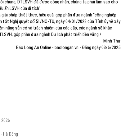
ói chung, DTLSVH đã được công nhận, chúng ta phải làm sao cho
 ấn LSVH của di tích".
là giải pháp thiết thực, hiệu quả, góp phần đưa ngành “công nghiệp
iện tốt Nghị quyết số 51/NQ-TU, ngày 04/01/2023 của Tỉnh ủy về xây
tiềm năng sẵn có và trách nhiệm của các cấp, các ngành sẽ khắc
TLSVH, góp phần đưa ngành Du lịch phát triển bền vững./.
Minh Thư
Báo Long An Online - baolongan.vn - Đăng ngày 03/6/2025
m 2026
 - Hà Đông