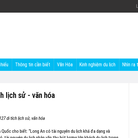
L
chiếu
Thông tin cần biết
Văn Hóa
Kinh nghiệm du lịch
Nhìn ra 
ch lịch sử - văn hóa
27 di tích lịch sử, văn hóa
Quốc cho biết: “Long An có tài nguyên du lịch khá đa dạng và
ó, tài nguyên du lịch nhân văn thu hút lượng lớn khách du lịch trong