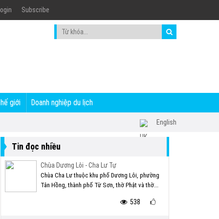
ogin
Subscribe
thế giới
Doanh nghiệp du lịch
English
Tin đọc nhiều
Chùa Dương Lôi - Cha Lư Tự
Chùa Cha Lư thuộc khu phố Dương Lôi, phường
Tân Hồng, thành phố Từ Sơn, thờ Phật và thờ...
538