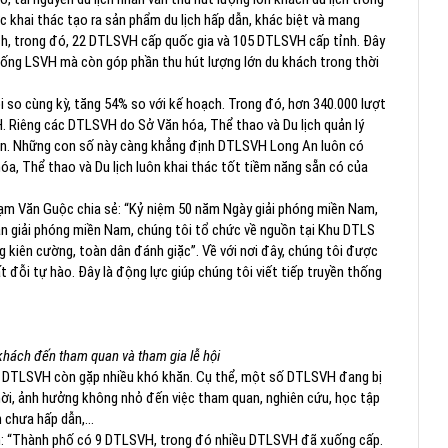
 khai thác tạo ra sản phẩm du lịch hấp dẫn, khác biệt và mang
ích, trong đó, 22 DTLSVH cấp quốc gia và 105 DTLSVH cấp tỉnh. Đây
thống LSVH mà còn góp phần thu hút lượng lớn du khách trong thời
 so cùng kỳ, tăng 54% so với kế hoạch. Trong đó, hơn 340.000 lượt
. Riêng các DTLSVH do Sở Văn hóa, Thể thao và Du lịch quản lý
n. Những con số này càng khẳng định DTLSVH Long An luôn có
hóa, Thể thao và Du lịch luôn khai thác tốt tiềm năng sẵn có của
hạm Văn Guộc chia sẻ: “Kỷ niệm 50 năm Ngày giải phóng miền Nam,
n giải phóng miền Nam, chúng tôi tổ chức về nguồn tại Khu DTLS
 kiên cường, toàn dân đánh giặc”. Về với nơi đây, chúng tôi được
 đỗi tự hào. Đây là động lực giúp chúng tôi viết tiếp truyền thống
 khách đến tham quan và tham gia lễ hội
khu DTLSVH còn gặp nhiều khó khăn. Cụ thể, một số DTLSVH đang bị
hời, ảnh hưởng không nhỏ đến việc tham quan, nghiên cứu, học tập
 chưa hấp dẫn,...
n: “Thành phố có 9 DTLSVH, trong đó nhiều DTLSVH đã xuống cấp.