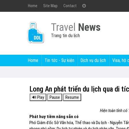
Home
Site Map
Contact
Travel
News
Trang tin du lịch
Home
Tin tức - Sự kiện
Dịch vụ du lịch
Visa, hộ 
Long An phát triển du lịch qua di tí
Hiện toàn tỉnh có 1
Phát huy tiềm năng sẵn có
Phó Giám đốc Sở Văn hóa, Thể thao và Du lịch - Nguyễn Tấn 
phong phú gồm: Du lịch tự nhiên và du lịch nhân văn. Trong đ