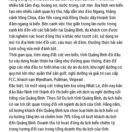
nhiều bãi tắm đẹp, hoang sơ, nước trong, cát mịn. Địa hình ven biển
tạo nên nhiều cảnh quan kỳ thú, hấp dẫn như đèo Ngang, thắng
cảnh Vũng Chùa, đảo Yến cùng mũi Rồng thuộc dãy Hoành Sơn
đâm ngang ra biển. Bên cạnh việc thư giãn trong làn nước trong
xanh khi đến với các bãi biển tại Quảng Bình, du khách còn được
trải nghiệm các hoạt động thú vị khác như trượt cát, sử dụng xe
mô-tô địa hình trên đồi cát; câu mực về đêm; thưởng thức hải sản
tươi sống vừa mới đánh bắt...
Thời gian qua, trên vùng đất cát ven biển, tỉnh Quảng Bình đã đầu
tư xây dựng hoàn thiện hạ tầng như đường giao thông, điện để
giúp các nhà đầu tư triển khai các dự án du lịch, khu nghỉ dưỡng có
quy mô lớn như: quần thể sân golf, nghỉ dưỡng và giải trí cao cấp
FLC, khách sạn Wyndham, Pullman, Vinpearl...
Đặc biệt, từ một vùng cát trắng bên kia sông Nhật Lệ, đến nay bán
đảo Bảo Ninh trở thành đô thị biển gắn với dịch vụ nghỉ dưỡng nổi
tiếng của Quảng Bình. Theo Sở Du lịch tỉnh Quảng Bình, du lịch biển
có vai trò rất quan trọng đối với ngành du lịch của tỉnh. Hằng năm,
số lượng khách đến Quảng Bình lựa chọn loại hình du lịch biển có
xu hướng tăng lên và chiếm hơn 70% tổng số lượt khách du lịch
đến Quảng Bình. Doanh thu từ hoạt động du lịch biển chiếm tỷ
trọng tương đối cao trong tổng doanh thu du lịch của tỉnh.