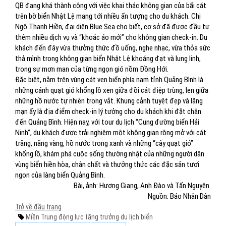
QB đang khá thành công với việc khai thác không gian của bãi cát
trên bờ biển Nhật Lệ mang tới nhiều ấn tượng cho du khách. Chị
Ngô Thanh Hiền, đại diện Blue Sea cho biết, cơ sở đã được đầu tư
thêm nhiều dịch vụ và “khoác áo mới” cho không gian check-in. Du
khách đến đây vừa thưởng thức đồ uống, nghe nhạc, vừa thỏa sức
thả mình trong không gian biển Nhật Lệ khoáng đạt và lung linh,
trong sự mơn man của từng ngọn gió nồm Đồng Hới.
Đặc biệt, nằm trên vùng cát ven biển phía nam tỉnh Quảng Bình là
những cánh quạt gió khổng lồ xen giữa đồi cát điệp trùng, len giữa
những hồ nước tự nhiên trong vắt. Khung cảnh tuyệt đẹp và lãng
mạn ấy là địa điểm check-in lý tưởng cho du khách khi đặt chân
đến Quảng Bình. Hiện nay, với tour du lịch “Cung đường biển Hải
Ninh”, du khách được trải nghiệm một không gian rộng mở với cát
trắng, nắng vàng, hồ nước trong xanh và những “cây quạt gió”
khổng lồ, khám phá cuộc sống thường nhật của những người dân
vùng biển hiền hòa, chân chất và thưởng thức các đặc sản tươi
ngon của làng biển Quảng Bình.
Bài, ảnh: Hương Giang, Anh Đào và Tấn Nguyên
Nguồn: Báo Nhân Dân
Trở về đầu trang
Miền Trung
động lực tăng trưởng
du lịch biển