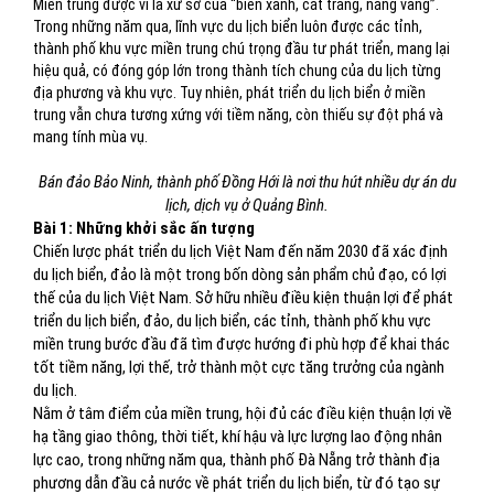
Miền trung được ví là xứ sở của “biển xanh, cát trắng, nắng vàng”.
Trong những năm qua, lĩnh vực du lịch biển luôn được các tỉnh,
thành phố khu vực miền trung chú trọng đầu tư phát triển, mang lại
hiệu quả, có đóng góp lớn trong thành tích chung của du lịch từng
địa phương và khu vực. Tuy nhiên, phát triển du lịch biển ở miền
trung vẫn chưa tương xứng với tiềm năng, còn thiếu sự đột phá và
mang tính mùa vụ.
Bán đảo Bảo Ninh, thành phố Đồng Hới là nơi thu hút nhiều dự án du
lịch, dịch vụ ở Quảng Bình.
Bài 1: Những khởi sắc ấn tượng
Chiến lược phát triển du lịch Việt Nam đến năm 2030 đã xác định
du lịch biển, đảo là một trong bốn dòng sản phẩm chủ đạo, có lợi
thế của du lịch Việt Nam. Sở hữu nhiều điều kiện thuận lợi để phát
triển du lịch biển, đảo, du lịch biển, các tỉnh, thành phố khu vực
miền trung bước đầu đã tìm được hướng đi phù hợp để khai thác
tốt tiềm năng, lợi thế, trở thành một cực tăng trưởng của ngành
du lịch.
Nằm ở tâm điểm của miền trung, hội đủ các điều kiện thuận lợi về
hạ tầng giao thông, thời tiết, khí hậu và lực lượng lao động nhân
lực cao, trong những năm qua, thành phố Đà Nẵng trở thành địa
phương dẫn đầu cả nước về phát triển du lịch biển, từ đó tạo sự