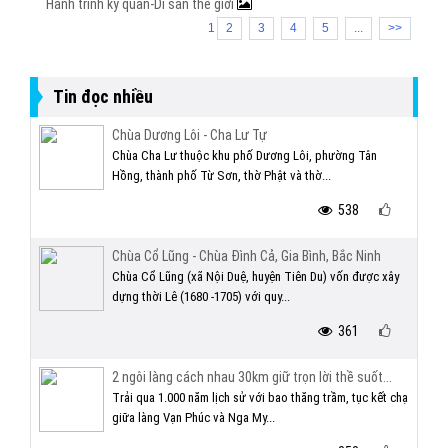
Hành trình kỳ quan-Di sản thế giới
1
2
3
4
5
...
>>
Tin đọc nhiều
Chùa Dương Lôi - Cha Lư Tự
Chùa Cha Lư thuộc khu phố Dương Lôi, phường Tân
Hồng, thành phố Từ Sơn, thờ Phật và thờ...
538
Chùa Cổ Lũng - Chùa Đình Cả, Gia Bình, Bắc Ninh
Chùa Cổ Lũng (xã Nội Duệ, huyện Tiên Du) vốn được xây
dựng thời Lê (1680 -1705) với quy...
361
2 ngôi làng cách nhau 30km giữ trọn lời thề suốt...
Trải qua 1.000 năm lịch sử với bao thăng trầm, tục kết chạ
giữa làng Vạn Phúc và Nga My...