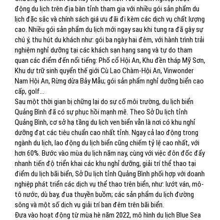
động du lịch trên địa bàn tỉnh tham gia với nhiều gói sản phẩm du
lịch đặc sắc và chính sách giá ưu đãi đi kèm các dịch vụ chất lượng
cao. Nhiều gói sản phẩm du lịch mới ngay sau khi tung ra đã gây sự
chú ý, thu hút du khách như: gói ba ngày hai đêm, với hành trình trải
nghiệm nghỉ dưỡng tại các khách sạn hạng sang và tự do tham
quan các điểm đến nổi tiếng: Phố cổ Hội An, Khu đền tháp Mỹ Sơn,
Khu dự trữ sinh quyển thế giới Cù Lao Chàm-Hội An, Vinwonder
Nam Hội An, Rừng dừa Bảy Mẫu; gói sản phẩm nghỉ dưỡng biển cao
cấp, golf...
Sau một thời gian bị chững lại do sự cố môi trường, du lịch biển
Quảng Bình đã có sự phục hồi mạnh mẽ. Theo Sở Du lịch tỉnh
Quảng Bình, cơ sở hạ tầng du lịch ven biển vẫn là nơi có khu nghỉ
dưỡng đạt các tiêu chuẩn cao nhất tỉnh. Ngay cả lao động trong
ngành du lịch, lao động du lịch biển cũng chiếm tỷ lệ cao nhất, với
hơn 60%. Bước vào mùa du lịch năm nay, cùng với việc đôn đốc đẩy
nhanh tiến độ triển khai các khu nghỉ dưỡng, giải trí thể thao tại
điểm du lịch bãi biển, Sở Du lịch tỉnh Quảng Bình phối hợp với doanh
nghiệp phát triển các dịch vụ thể thao trên biển, như: lướt ván, mô-
tô nước, dù bay, đua thuyền buồm; các sản phẩm du lịch đường
sông và một số dịch vụ giải trí ban đêm trên bãi biển.
Đưa vào hoạt động từ mùa hè năm 2022, mô hình du lịch Blue Sea