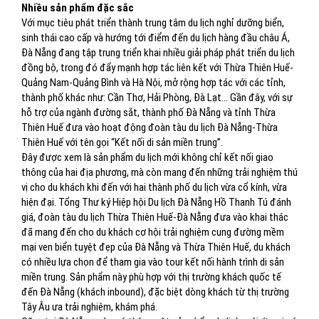
Nhiều sản phẩm đặc sắc
Với mục tiêu phát triển thành trung tâm du lịch nghỉ dưỡng biển,
sinh thái cao cấp và hướng tới điểm đến du lịch hàng đầu châu Á,
Đà Nẵng đang tập trung triển khai nhiều giải pháp phát triển du lịch
đồng bộ, trong đó đẩy mạnh hợp tác liên kết với Thừa Thiên Huế-
Quảng Nam-Quảng Bình và Hà Nội, mở rộng hợp tác với các tỉnh,
thành phố khác như: Cần Thơ, Hải Phòng, Đà Lạt... Gần đây, với sự
hỗ trợ của ngành đường sắt, thành phố Đà Nẵng và tỉnh Thừa
Thiên Huế đưa vào hoạt động đoàn tàu du lịch Đà Nẵng-Thừa
Thiên Huế với tên gọi “Kết nối di sản miền trung”.
Đây được xem là sản phẩm du lịch mới không chỉ kết nối giao
thông của hai địa phương, mà còn mang đến những trải nghiệm thú
vị cho du khách khi đến với hai thành phố du lịch vừa cổ kính, vừa
hiện đại. Tổng Thư ký Hiệp hội Du lịch Đà Nẵng Hồ Thanh Tú đánh
giá, đoàn tàu du lịch Thừa Thiên Huế-Đà Nẵng đưa vào khai thác
đã mang đến cho du khách cơ hội trải nghiệm cung đường mềm
mại ven biển tuyệt đẹp của Đà Nẵng và Thừa Thiên Huế, du khách
có nhiều lựa chọn để tham gia vào tour kết nối hành trình di sản
miền trung. Sản phẩm này phù hợp với thị trường khách quốc tế
đến Đà Nẵng (khách inbound), đặc biệt dòng khách từ thị trường
Tây Âu ưa trải nghiệm, khám phá.