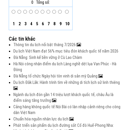
0
Tổng số:
1
2
3
4
5
6
7
8
9
10
Các tin khác
Thông tin du lịch nổi bật tháng 7/2026
Du lịch Việt Nam đạt 56% mục tiêu đón khách quốc tế năm 2026
Đà Nẵng: Sinh kế bền vững ở Cù Lao Chàm
Hà Nội công nhận điểm du lịch Làng nghề dệt lụa Vạn Phúc - Hà
Đông
Đà Nẵng tổ chức Ngày hội tôn vinh di sản mỳ Quảng
Du lịch Đắk Lắk: Hành trình tìm về những di tích lịch sử linh thiêng
Ngành du lịch đón gần 14 triệu lượt khách quốc tế, châu Âu là
điểm sáng tăng trưởng
Cảng hàng không quốc tế Nội Bài có làn nhập cảnh riêng cho công
dân Việt Nam
Chuẩn hóa nguồn nhân lực du lịch
Phát triển sản phẩm du lịch đường sắt Cố đô Huế-Phong Nha: