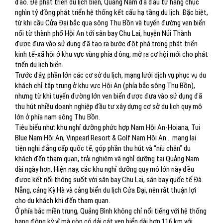
đảo. Để phát triển du lịch biển, Quảng Nam đã đầu tư hàng chục
nghìn tỷ đồng phát triển hệ thống kết cấu hạ tầng du lịch. Đặc biệt,
từ khi cầu Cửa Đại bắc qua sông Thu Bồn và tuyến đường ven biển
nối từ thành phố Hội An tới sân bay Chu Lai, huyện Núi Thành
được đưa vào sử dụng đã tạo ra bước đột phá trong phát triển
kinh tế-xã hội ở khu vực vùng phía đông, mở ra cơ hội mới cho phát
triển du lịch biển.
Trước đây, phần lớn các cơ sở du lịch, mạng lưới dịch vụ phục vụ du
khách chỉ tập trung ở khu vực Hội An (phía bắc sông Thu Bồn),
nhưng từ khi tuyến đường lớn ven biển được đưa vào sử dụng đã
thu hút nhiều doanh nghiệp đầu tư xây dựng cơ sở du lịch quy mô
lớn ở phía nam sông Thu Bồn.
Tiêu biểu như: khu nghỉ dưỡng phức hợp Nam Hội An-Hoiana, Tui
Blue Nam Hội An, Vinpearl Resort & Golf Nam Hội An... mang lại
tiện nghi đẳng cấp quốc tế, góp phần thu hút và “níu chân” du
khách đến tham quan, trải nghiệm và nghỉ dưỡng tại Quảng Nam
dài ngày hơn. Hiện nay, các khu nghỉ dưỡng quy mô lớn này đều
được kết nối thông suốt với sân bay Chu Lai, sân bay quốc tế Đà
Nẵng, cảng Kỳ Hà và cảng biển du lịch Cửa Đại, nên rất thuận lợi
cho du khách khi đến tham quan.
Ở phía bắc miền trung, Quảng Bình không chỉ nổi tiếng với hệ thống
hang động kỳ vĩ mà còn có dải cát ven biển dài hơn 116 km với