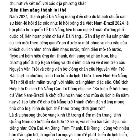
thu hút và kết nối với các địa phương khác.
Biến tiềm năng thành lợi thế
Năm 2024, thành phố Đà Nẵng mang đến cho du khách chuỗi các
sự kiện-lễ hội đặc sắc như: lễ hội bóng đá Việt Nam-Brazil 2024, lễ
hội pháo hoa quốc tế Đà Nẵng, liên hoan nghệ thuật đường phố
quốc tế, liên hoan phim châu Á Đà Nẵng... Gần đây, nhiều sản phẩm
du lịch mới theo từng giai đoạn được ra mắt phục vụ nhu cầu của
khách du lịch như: trình diễn nhạc nước, trình diễn mô-tô nước,
flyboard kèm hiệu ứng âm thanh, ánh sáng và pháo hoa, khai
trương phố đi bộ Bạch Đằng và thí điểm dịch vụ về đêm trên cầu
Nguyễn Văn Trỗi và công viên bờ đông chân cầu Nguyễn Văn Trỗi.
Đặc biệt là chương trình tàu hỏa du lịch Thừa Thiên Huế-Đà Nẵng
“Kết nối di sản miền trung” với nhiều trải nghiệm đặc sắc. Chủ tịch
Hiệp hội Du lịch Đà Nẵng Cao Trí Dũng chia sẻ: “Sự kiện lễ hội bóng
đá Việt Nam-Brazil là khởi đầu hoàn hảo cho mùa du lịch biển năm
nay và tạo tiền đề cho Đà Nẵng trở thành điểm đến đáng mong
chờ cho loại hình du lịch thể thao trong thời gian tới”.
Là địa phương thuộc vùng kinh tế trọng điểm miền trung, tỉnh
Quảng Nam có bờ biển dài hơn 125 km, với nhiều bãi tắm đẹp, nổi
tiếng như: Cửa Đại, An Bàng, Tam Thanh, Bãi Rạng... cùng với nhiều
hòn đảo gần bờ, là nguồn tài nguyên lớn để phát triển du lịch biển,