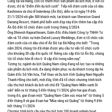
Cũng tại Đà Nẵng, còn có thêm một sản phẩm du lịch mới, ít nơi có
được, đó là “điểm đến du lịch cưới”. Tiếp nối đám cưới của cô dâu
Kashmera và chú rể Inderdeep (Ấn Độ), diễn ra từ ngày 19 đến
21/1/2024 với gần 500 khách mời, tại khách sạn Sheraton Grand
Danang Resort, thành phố biển xinh đẹp này đón thêm hai cặp đôi
Ấn Độ đến tổ chức đám cưới trong tháng 2/2024.
Ông Dhinesh Rajarathinam, Giám đốc điều hành Công ty TNHH Tư
vấn và Tổ chức sự kiện Dated Luxury Weddings, đơn vị tổ chức các
đám cưới của cô dâu chú rể Ấn Độ tại Đà Nẵng cho biết: “Trong
năm 2024, chúng tôi đã nhận được yêu cầu tư vấn tổ chức cưới
cho khoảng 30 cặp đôi quốc tế. Riêng các cặp đôi từ Ấn Độ, chúng
tôi tổ chức hôn lễ cho 6- 8 cặp đôi trong năm nay”.
Tương tự, ngành du lịch Quảng Nam cũng đang nỗ lực tạo ra những
sản phẩm du lịch mới, đa dạng nhằm phục vụ du khách trong dịp hè.
Giám đốc Sở Văn hóa, Thể thao và Du lịch tỉnh Quảng Nam Nguyễn
Thanh Hồng cho biết, mới đây, tỉnh đã tổ chức chương trình kích
cầu thu hút khách du lịch với chủ đề “Quảng Nam-Miền xanh Di
sản” diễn ra từ tháng 5 đến tháng 11/2024, gồm hai giai đoạn;
trong đó, giai đoạn một “Quảng Nam-Cảm xúc mùa hè” từ tháng 5
đến tháng 8 và giai đoạn hai “Mùa vàng xứ Quảng” từ tháng 9 đến
hết tháng 11/2024.
Chương trình kích cầu này thu hút hơn 100 doanh nghiệp hoạt