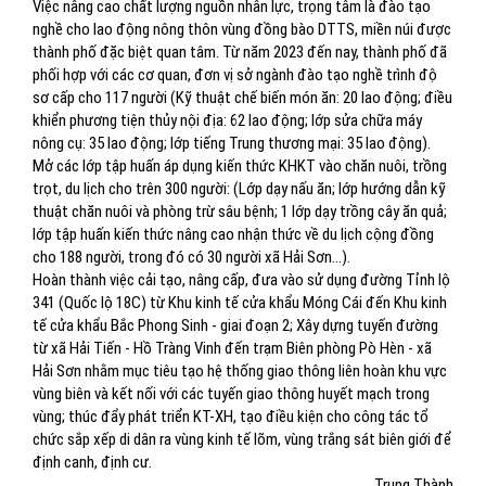
Việc nâng cao chất lượng nguồn nhân lực, trọng tâm là đào tạo
nghề cho lao động nông thôn vùng đồng bào DTTS, miền núi được
thành phố đặc biệt quan tâm. Từ năm 2023 đến nay, thành phố đã
phối hợp với các cơ quan, đơn vị sở ngành đào tạo nghề trình độ
sơ cấp cho 117 người (Kỹ thuật chế biến món ăn: 20 lao động; điều
khiển phương tiện thủy nội địa: 62 lao động; lớp sửa chữa máy
nông cụ: 35 lao động; lớp tiếng Trung thương mại: 35 lao động).
Mở các lớp tập huấn áp dụng kiến thức KHKT vào chăn nuôi, trồng
trọt, du lịch cho trên 300 người: (Lớp dạy nấu ăn; lớp hướng dẫn kỹ
thuật chăn nuôi và phòng trừ sâu bệnh; 1 lớp dạy trồng cây ăn quả;
lớp tập huấn kiến thức nâng cao nhận thức về du lịch cộng đồng
cho 188 người, trong đó có 30 người xã Hải Sơn…).
Hoàn thành việc cải tạo, nâng cấp, đưa vào sử dụng đường Tỉnh lộ
341 (Quốc lộ 18C) từ Khu kinh tế cửa khẩu Móng Cái đến Khu kinh
tế cửa khẩu Bắc Phong Sinh - giai đoạn 2; Xây dựng tuyến đường
từ xã Hải Tiến - Hồ Tràng Vinh đến trạm Biên phòng Pò Hèn - xã
Hải Sơn nhằm mục tiêu tạo hệ thống giao thông liên hoàn khu vực
vùng biên và kết nối với các tuyến giao thông huyết mạch trong
vùng; thúc đẩy phát triển KT-XH, tạo điều kiện cho công tác tổ
chức sắp xếp di dân ra vùng kinh tế lõm, vùng trắng sát biên giới để
định canh, định cư.
Trung Thành