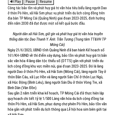
Công tác bảo tồn và phát huy giá trị văn hóa tiêu biểu làng người Dao
ở thôn Pò Hèn, xã Hải Sơn phục vụ phát triển du lịch cộng đồng trên
địa bàn TP Móng Cái (Quảng Ninh) giai đoạn 2023-2025, định hướng
đến năm 2030 đã đạt được một số kết quả bước đầu.
Người dân xã Hải Sơn, giữ gìn và phát huy giá trị văn hóa truyền
thống dân tộc Dao Thanh Y. Ảnh: Trần Tương (Trung tâm TT&VH TP
Móng Cái)
Ngày 21/6/2023, UBND tỉnh Quảng Ninh đã ban hành Kế hoạch số
161/KH-UBND về thí điểm xây dựng, bảo tồn và phát huy giá trị bản
sắc văn hóa 4 làng dân tộc thiểu số (DTTS) gắn với phát triển du
lịch cộng đồng khu vực miền núi, giai đoạn 2023-2025. Đó là làng
người Dao ở thôn Pò Hèn, xã Hải Sơn (Móng Cái), làng người Tày ở
thôn Bản Cáu, xã Lục Hồn và làng người Sán Chỉ ở thôn Lục Ngù,
xã Húc Động (Bình Liêu), làng người Sán Dìu ở thôn Vòng Tre, xã
Bình Dân (Vân Đồn).
Sau gần 2 năm triển khai kế hoạch, TP Móng Cái đã thực hiện lập
quy hoạch chi tiết tỷ lệ 1/500 Làng văn hóa du lịch cộng đồng tại
thôn Pò Hèn, xã Hải Sơn; phục dựng chợ phiên Pò Hèn, bảo tồn văn
hóa gắn với phát triển du lịch thông qua Lễ hội hoa sim biên giới tại
xã Hải Sơn.