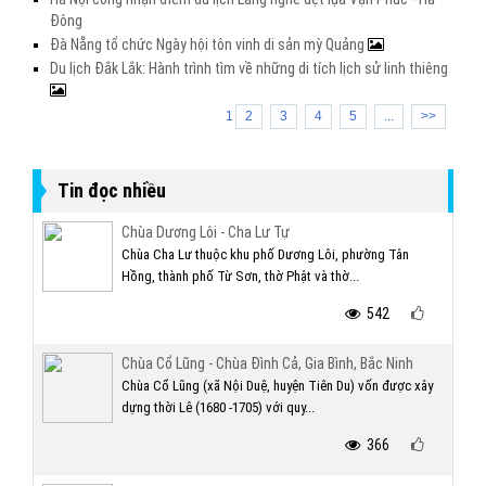
Đông
Đà Nẵng tổ chức Ngày hội tôn vinh di sản mỳ Quảng
Du lịch Đắk Lắk: Hành trình tìm về những di tích lịch sử linh thiêng
1
2
3
4
5
...
>>
Tin đọc nhiều
Chùa Dương Lôi - Cha Lư Tự
Chùa Cha Lư thuộc khu phố Dương Lôi, phường Tân
Hồng, thành phố Từ Sơn, thờ Phật và thờ...
542
Chùa Cổ Lũng - Chùa Đình Cả, Gia Bình, Bắc Ninh
Chùa Cổ Lũng (xã Nội Duệ, huyện Tiên Du) vốn được xây
dựng thời Lê (1680 -1705) với quy...
366