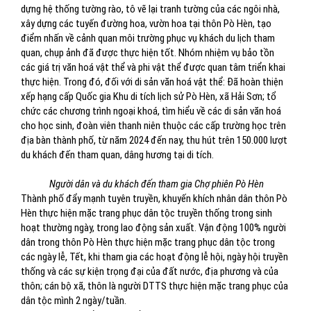
dựng hệ thống tường rào, tô vẽ lại tranh tường của các ngôi nhà,
xây dựng các tuyến đường hoa, vườn hoa tại thôn Pò Hèn, tạo
điểm nhấn về cảnh quan môi trường phục vụ khách du lịch tham
quan, chụp ảnh đã được thực hiện tốt. Nhóm nhiệm vụ bảo tồn
các giá trị văn hoá vật thể và phi vật thể được quan tâm triển khai
thực hiện. Trong đó, đối với di sản văn hoá vật thể: Đã hoàn thiện
xếp hạng cấp Quốc gia Khu di tích lịch sử Pò Hèn, xã Hải Sơn; tổ
chức các chương trình ngoại khoá, tìm hiểu về các di sản văn hoá
cho học sinh, đoàn viên thanh niên thuộc các cấp trường học trên
địa bàn thành phố, từ năm 2024 đến nay, thu hút trên 150.000 lượt
du khách đến tham quan, dâng hương tại di tích.
Người dân và du khách đến tham gia Chợ phiên Pò Hèn
Thành phố đẩy mạnh tuyên truyền, khuyến khích nhân dân thôn Pò
Hèn thực hiện mặc trang phục dân tộc truyền thống trong sinh
hoạt thường ngày, trong lao động sản xuất. Vận động 100% người
dân trong thôn Pò Hèn thực hiện mặc trang phục dân tộc trong
các ngày lễ, Tết, khi tham gia các hoạt động lễ hội, ngày hội truyền
thống và các sự kiện trọng đại của đất nước, địa phương và của
thôn; cán bộ xã, thôn là người DTTS thực hiện mặc trang phục của
dân tộc mình 2 ngày/tuần.