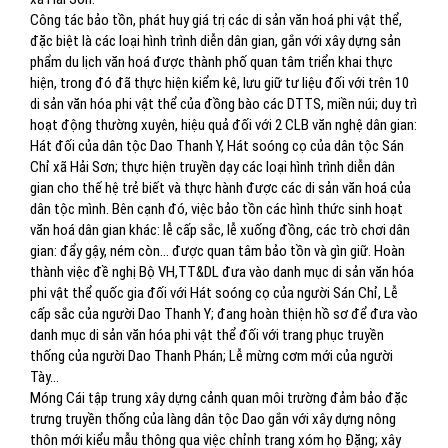
Công tác bảo tồn, phát huy giá trị các di sản văn hoá phi vật thể,
đặc biệt là các loại hình trình diễn dân gian, gắn với xây dựng sản
phẩm du lịch văn hoá được thành phố quan tâm triển khai thực
hiện, trong đó đã thực hiện kiểm kê, lưu giữ tư liệu đối với trên 10
di sản văn hóa phi vật thể của đồng bào các DTTS, miền núi; duy trì
hoạt động thường xuyên, hiệu quả đối với 2 CLB văn nghệ dân gian:
Hát đối của dân tộc Dao Thanh Y, Hát soóng cọ của dân tộc Sán
Chỉ xã Hải Sơn; thực hiện truyền dạy các loại hình trình diễn dân
gian cho thế hệ trẻ biết và thực hành được các di sản văn hoá của
dân tộc mình. Bên cạnh đó, việc bảo tồn các hình thức sinh hoạt
văn hoá dân gian khác: lễ cấp sắc, lễ xuống đồng, các trò chơi dân
gian: đẩy gậy, ném còn… được quan tâm bảo tồn và gìn giữ. Hoàn
thành việc đề nghị Bộ VH,TT&DL đưa vào danh mục di sản văn hóa
phi vật thể quốc gia đối với Hát soóng cọ của người Sán Chỉ, Lễ
cấp sắc của người Dao Thanh Y; đang hoàn thiện hồ sơ để đưa vào
danh mục di sản văn hóa phi vật thể đối với trang phục truyền
thống của người Dao Thanh Phán; Lễ mừng cơm mới của người
Tày…
Móng Cái tập trung xây dựng cảnh quan môi trường đảm bảo đặc
trưng truyền thống của làng dân tộc Dao gắn với xây dựng nông
thôn mới kiểu mẫu thông qua việc chỉnh trang xóm họ Đặng; xây