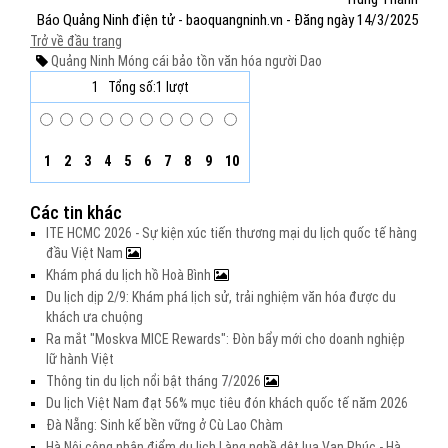
Báo Quảng Ninh điện tử - baoquangninh.vn - Đăng ngày 14/3/2025
Trở về đầu trang
Quảng Ninh
Móng cái
bảo tồn
văn hóa
người Dao
1
Tổng số:1 lượt
1
2
3
4
5
6
7
8
9
10
Các tin khác
ITE HCMC 2026 - Sự kiện xúc tiến thương mại du lịch quốc tế hàng
đầu Việt Nam
Khám phá du lịch hồ Hoà Bình
Du lịch dịp 2/9: Khám phá lịch sử, trải nghiệm văn hóa được du
khách ưa chuộng
Ra mắt "Moskva MICE Rewards": Đòn bẩy mới cho doanh nghiệp
lữ hành Việt
Thông tin du lịch nổi bật tháng 7/2026
Du lịch Việt Nam đạt 56% mục tiêu đón khách quốc tế năm 2026
Đà Nẵng: Sinh kế bền vững ở Cù Lao Chàm
Hà Nội công nhận điểm du lịch Làng nghề dệt lụa Vạn Phúc - Hà