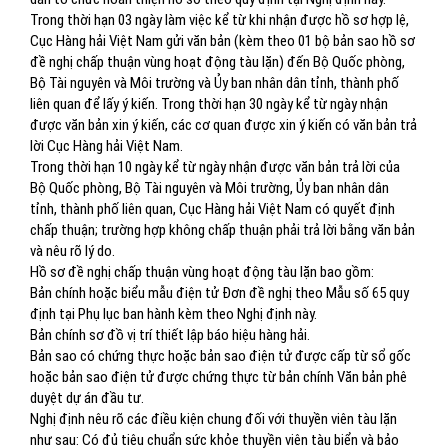
Trong thời hạn 03 ngày làm việc kể từ khi nhận được hồ sơ hợp lệ,
Cục Hàng hải Việt Nam gửi văn bản (kèm theo 01 bộ bản sao hồ sơ
đề nghị chấp thuận vùng hoạt động tàu lặn) đến Bộ Quốc phòng,
Bộ Tài nguyên và Môi trường và Ủy ban nhân dân tỉnh, thành phố
liên quan để lấy ý kiến. Trong thời hạn 30 ngày kể từ ngày nhận
được văn bản xin ý kiến, các cơ quan được xin ý kiến có văn bản trả
lời Cục Hàng hải Việt Nam.
Trong thời hạn 10 ngày kể từ ngày nhận được văn bản trả lời của
Bộ Quốc phòng, Bộ Tài nguyên và Môi trường, Ủy ban nhân dân
tỉnh, thành phố liên quan, Cục Hàng hải Việt Nam có quyết định
chấp thuận; trường hợp không chấp thuận phải trả lời bằng văn bản
và nêu rõ lý do.
Hồ sơ đề nghị chấp thuận vùng hoạt động tàu lặn bao gồm:
Bản chính hoặc biểu mẫu điện tử Đơn đề nghị theo Mẫu số 65 quy
định tại Phụ lục ban hành kèm theo Nghị định này.
Bản chính sơ đồ vị trí thiết lập báo hiệu hàng hải.
Bản sao có chứng thực hoặc bản sao điện tử được cấp từ sổ gốc
hoặc bản sao điện tử được chứng thực từ bản chính Văn bản phê
duyệt dự án đầu tư.
Nghị định nêu rõ các điều kiện chung đối với thuyền viên tàu lặn
như sau: Có đủ tiêu chuẩn sức khỏe thuyền viên tàu biển và bảo