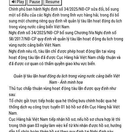
Chính phủ ban hành Nghị định số 34/2025/NĐ-CP sửa đổi, bổ sung
một số điều của các Nghị định trong lĩnh vực hàng hải; trong đó bổ
sung một chương riêng quy định về quản lý tàu lặn hoạt động du lịch
trong vùng nước cảng biển Việt Nam.
Nghị định số 34/2025/NĐ-CP bổ sung Chương IVa Nghị định số
58/2017/NĐ-CP quy định về quản lý tàu lặn hoạt động du lịch trong
vùng nước cảng biển Việt Nam.
Nghị định nêu rõ, tàu lặn chỉ được phép hoạt động lặn tại vùng
hoạt động tàu lặn đã được Cục Hàng hải Việt Nam chấp thuận và
đã được cơ quan có thẩm quyền giao khu vực biển.
Quản lý tàu lặn hoạt động du lịch trong vùng nước cảng biển Việt
Nam - Ảnh minh họa
Thủ tục chấp thuận vùng hoạt động tàu lặn được quy định như
sau:
Tổ chức gửi trực tiếp hoặc qua hệ thống bưu chính hoặc qua hệ
thống dịch vụ công trực tuyến 01 bộ hồ sơ đến Cục Hàng hải Việt
Nam.
Cục Hàng hải Việt Nam tiếp nhận hồ sơ; nếu hồ sơ chưa hợp lệ thì
trong thời gian 03 ngày làm việc kể từ khi nhận được hồ sơ, hướng
dẫn tổ chức hoàn thiện hồ sơ theo quy định tại Nghị định này.