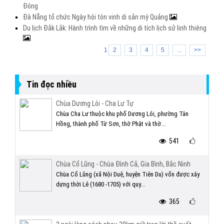
Đông
Đà Nẵng tổ chức Ngày hội tôn vinh di sản mỳ Quảng
Du lịch Đắk Lắk: Hành trình tìm về những di tích lịch sử linh thiêng
1
2
3
4
5
...
>>
Tin đọc nhiều
Chùa Dương Lôi - Cha Lư Tự
Chùa Cha Lư thuộc khu phố Dương Lôi, phường Tân
Hồng, thành phố Từ Sơn, thờ Phật và thờ...
541
Chùa Cổ Lũng - Chùa Đình Cả, Gia Bình, Bắc Ninh
Chùa Cổ Lũng (xã Nội Duệ, huyện Tiên Du) vốn được xây
dựng thời Lê (1680 -1705) với quy...
365