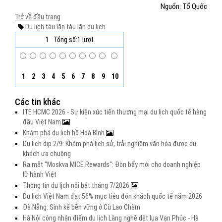
Nguổn: Tổ Quốc
Trở về đầu trang
Du lịch
tàu lặn
tàu lặn du lịch
1
Tổng số:1 lượt
1
2
3
4
5
6
7
8
9
10
Các tin khác
ITE HCMC 2026 - Sự kiện xúc tiến thương mại du lịch quốc tế hàng
đầu Việt Nam
Khám phá du lịch hồ Hoà Bình
Du lịch dịp 2/9: Khám phá lịch sử, trải nghiệm văn hóa được du
khách ưa chuộng
Ra mắt "Moskva MICE Rewards": Đòn bẩy mới cho doanh nghiệp
lữ hành Việt
Thông tin du lịch nổi bật tháng 7/2026
Du lịch Việt Nam đạt 56% mục tiêu đón khách quốc tế năm 2026
Đà Nẵng: Sinh kế bền vững ở Cù Lao Chàm
Hà Nội công nhận điểm du lịch Làng nghề dệt lụa Vạn Phúc - Hà