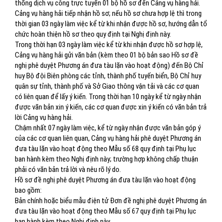
thống dịch vụ công trực tuyến 01 bộ hồ sơ đến Cảng vụ hàng hải.
Cảng vụ hàng hải tiếp nhận hồ sơ; nếu hồ sơ chưa hợp lệ thì trong
thời gian 03 ngày làm việc kể từ khi nhận được hồ sơ, hướng dẫn tổ
chức hoàn thiện hồ sơ theo quy định tại Nghị định này.
Trong thời hạn 03 ngày làm việc kể từ khi nhận được hồ sơ hợp lệ,
Cảng vụ hàng hải gửi văn bản (kèm theo 01 bộ bản sao Hồ sơ đề
nghị phê duyệt Phương án đưa tàu lặn vào hoạt động) đến Bộ Chỉ
huy Bộ đội Biên phòng các tỉnh, thành phố tuyến biển, Bộ Chỉ huy
quân sự tỉnh, thành phố và Sở Giao thông vận tải và các cơ quan
có liên quan để lấy ý kiến. Trong thời hạn 10 ngày kể từ ngày nhận
được văn bản xin ý kiến, các cơ quan được xin ý kiến có văn bản trả
lời Cảng vụ hàng hải.
Chậm nhất 07 ngày làm việc, kể từ ngày nhận được văn bản góp ý
của các cơ quan liên quan, Cảng vụ hàng hải phê duyệt Phương án
đưa tàu lặn vào hoạt động theo Mẫu số 68 quy định tại Phụ lục
ban hành kèm theo Nghị định này; trường hợp không chấp thuận
phải có văn bản trả lời và nêu rõ lý do.
Hồ sơ đề nghị phê duyệt Phương án đưa tàu lặn vào hoạt động
bao gồm:
Bản chính hoặc biểu mẫu điện tử Đơn đề nghị phê duyệt Phương án
đưa tàu lặn vào hoạt động theo Mẫu số 67 quy định tại Phụ lục
ban hành kèm theo Nghị định này.