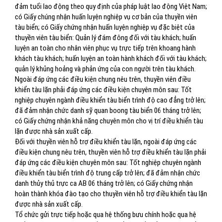
đảm tuổi lao động theo quy định của pháp luật lao động Việt Nam;
có Giấy chúng nhận huấn luyện nghiệp vụ cơ bản của thuyền viên
tàu biển; có Giấy chứng nhận huấn luyện nghiệp vụ đặc biệt của
thuyền viên tàu biển: Quản lý đám đông đối với tàu khách; huấn
luyện an toàn cho nhân viên phục vụ trực tiếp trên khoang hành
khách tàu khách; huấn luyện an toàn hành khách đối với tàu khách;
quản lý khủng hoảng và phản ứng của con người trên tàu khách.
Ngoài đáp ứng các điều kiện chung nêu trên, thuyền viên điều
khiển tàu lặn phải đáp ứng các điều kiện chuyên môn sau: Tốt
nghiệp chuyên ngành điều khiển tàu biển trình độ cao đẳng trở lên;
đã đảm nhận chức danh sỹ quan boong tàu biển 06 tháng trở lên;
có Giấy chứng nhận khả năng chuyên môn cho vị trí điều khiển tàu
lặn được nhà sản xuất cấp.
Đối với thuyền viên hỗ trợ điều khiển tàu lặn, ngoài đáp ứng các
điều kiện chung nêu trên, thuyền viên hỗ trợ điều khiển tàu lặn phải
đáp ứng các điều kiện chuyên môn sau: Tốt nghiệp chuyên ngành
điều khiển tàu biển trình độ trung cấp trở lên; đã đảm nhận chức
danh thủy thủ trực ca AB 06 tháng trở lên; có Giấy chứng nhận
hoàn thành khóa đào tạo cho thuyền viên hỗ trợ điều khiển tàu lặn
được nhà sản xuất cấp.
Tổ chức gửi trực tiếp hoặc qua hệ thống bưu chính hoặc qua hệ