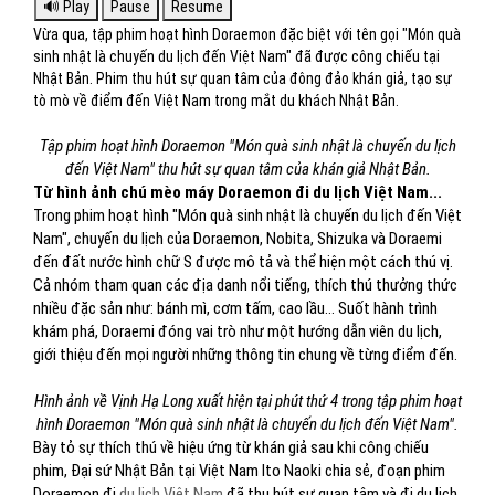
Vừa qua, tập phim hoạt hình Doraemon đặc biệt với tên gọi "Món quà
sinh nhật là chuyến du lịch đến Việt Nam" đã được công chiếu tại
Nhật Bản. Phim thu hút sự quan tâm của đông đảo khán giả, tạo sự
tò mò về điểm đến Việt Nam trong mắt du khách Nhật Bản.
Tập phim hoạt hình Doraemon "Món quà sinh nhật là chuyến du lịch
đến Việt Nam" thu hút sự quan tâm của khán giả Nhật Bản.
Từ hình ảnh chú mèo máy Doraemon đi du lịch Việt Nam...
Trong phim hoạt hình "Món quà sinh nhật là chuyến du lịch đến Việt
Nam",
chuyến du lịch của Doraemon, Nobita, Shizuka và Doraemi
đến đất nước hình chữ S được mô tả và thể hiện một cách thú vị.
Cả nhóm tham quan các địa danh nổi tiếng, thích thú thưởng thức
nhiều đặc sản như: bánh mì, cơm tấm, cao lầu… Suốt hành trình
khám phá, Doraemi đóng vai trò như một hướng dẫn viên du lịch,
giới thiệu đến mọi người những thông tin chung về từng điểm đến.
Hình ảnh về Vịnh Hạ Long xuất hiện tại phút thứ 4 trong tập phim hoạt
hình Doraemon "Món quà sinh nhật là chuyến du lịch đến Việt Nam".
Bày tỏ sự thích thú về hiệu ứng từ khán giả sau khi công chiếu
phim, Đại sứ Nhật Bản tại Việt Nam Ito Naoki chia sẻ, đoạn phim
Doraemon đi
du lịch Việt Nam
đã thu hút sự quan tâm và đi du lịch