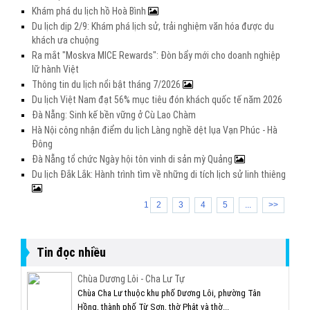
Khám phá du lịch hồ Hoà Bình
Du lịch dịp 2/9: Khám phá lịch sử, trải nghiệm văn hóa được du
khách ưa chuộng
Ra mắt "Moskva MICE Rewards": Đòn bẩy mới cho doanh nghiệp
lữ hành Việt
Thông tin du lịch nổi bật tháng 7/2026
Du lịch Việt Nam đạt 56% mục tiêu đón khách quốc tế năm 2026
Đà Nẵng: Sinh kế bền vững ở Cù Lao Chàm
Hà Nội công nhận điểm du lịch Làng nghề dệt lụa Vạn Phúc - Hà
Đông
Đà Nẵng tổ chức Ngày hội tôn vinh di sản mỳ Quảng
Du lịch Đắk Lắk: Hành trình tìm về những di tích lịch sử linh thiêng
1
2
3
4
5
...
>>
Tin đọc nhiều
Chùa Dương Lôi - Cha Lư Tự
Chùa Cha Lư thuộc khu phố Dương Lôi, phường Tân
Hồng, thành phố Từ Sơn, thờ Phật và thờ...