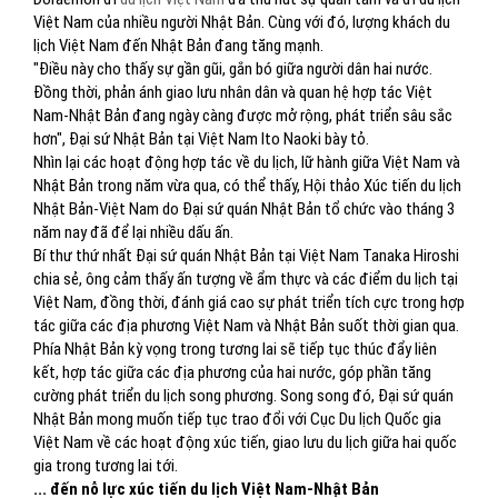
Việt Nam của nhiều người Nhật Bản. Cùng với đó, lượng khách du
lịch Việt Nam đến Nhật Bản đang tăng mạnh.
"Điều này cho thấy sự gần gũi, gắn bó giữa người dân hai nước.
Đồng thời, phản ánh giao lưu nhân dân và quan hệ hợp tác Việt
Nam-Nhật Bản đang ngày càng được mở rộng, phát triển sâu sắc
hơn", Đại sứ Nhật Bản tại Việt Nam Ito Naoki bày tỏ.
Nhìn lại các hoạt động hợp tác về du lịch, lữ hành giữa Việt Nam và
Nhật Bản trong năm vừa qua, có thể thấy, Hội thảo Xúc tiến du lịch
Nhật Bản-Việt Nam do Đại sứ quán Nhật Bản tổ chức vào tháng 3
năm nay đã để lại nhiều dấu ấn.
Bí thư thứ nhất Đại sứ quán Nhật Bản tại Việt Nam Tanaka Hiroshi
chia sẻ, ông cảm thấy ấn tượng về ẩm thực và các điểm du lịch tại
Việt Nam, đồng thời, đánh giá cao sự phát triển tích cực trong hợp
tác giữa các địa phương Việt Nam và Nhật Bản suốt thời gian qua.
Phía Nhật Bản kỳ vọng trong tương lai sẽ tiếp tục thúc đẩy liên
kết, hợp tác giữa các địa phương của hai nước, góp phần tăng
cường phát triển du lịch song phương. Song song đó, Đại sứ quán
Nhật Bản mong muốn tiếp tục trao đổi với Cục Du lịch Quốc gia
Việt Nam về các hoạt động xúc tiến, giao lưu du lịch giữa hai quốc
gia trong tương lai tới.
​... đến nỗ lực xúc tiến du lịch Việt Nam-Nhật Bản