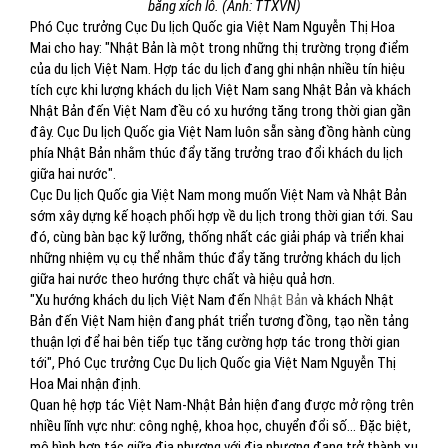
bằng xích lô. (Ảnh: TTXVN)
Phó Cục trưởng Cục Du lịch Quốc gia Việt Nam Nguyễn Thị Hoa
Mai cho hay: "Nhật Bản là một trong những thị trường trọng điểm
của du lịch Việt Nam. Hợp tác du lịch đang ghi nhận nhiều tín hiệu
tích cực khi lượng khách du lịch Việt Nam sang Nhật Bản và khách
Nhật Bản đến Việt Nam đều có xu hướng tăng trong thời gian gần
đây. Cục Du lịch Quốc gia Việt Nam luôn sẵn sàng đồng hành cùng
phía Nhật Bản nhằm thúc đẩy tăng trưởng trao đổi khách du lịch
giữa hai nước".
Cục Du lịch Quốc gia Việt Nam mong muốn Việt Nam và Nhật Bản
sớm xây dựng kế hoạch phối hợp về du lịch trong thời gian tới. Sau
đó, cùng bàn bạc kỹ lưỡng, thống nhất các giải pháp và triển khai
những nhiệm vụ cụ thể nhằm thúc đẩy tăng trưởng khách du lịch
giữa hai nước theo hướng thực chất và hiệu quả hơn.
"Xu hướng khách du lịch Việt Nam đến
Nhật Bản
và khách Nhật
Bản đến Việt Nam hiện đang phát triển tương đồng, tạo nền tảng
thuận lợi để hai bên tiếp tục tăng cường hợp tác trong thời gian
tới", Phó Cục trưởng Cục Du lịch Quốc gia Việt Nam Nguyễn Thị
Hoa Mai nhận định.
Quan hệ hợp tác Việt Nam-Nhật Bản hiện đang được mở rộng trên
nhiều lĩnh vực như: công nghệ, khoa học, chuyển đổi số... Đặc biệt,
mô hình hợp tác giữa địa phương với địa phương đang trở thành xu