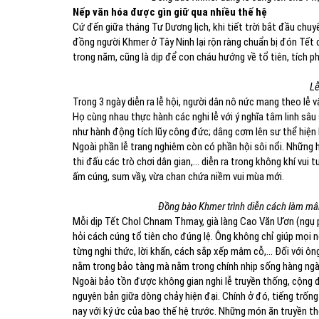
Nếp văn hóa được gìn giữ qua nhiều thế hệ
Cứ đến giữa tháng Tư Dương lịch, khi tiết trời bắt đầu ch
đồng người Khmer ở Tây Ninh lại rộn ràng chuẩn bị đón Tết 
trong năm, cũng là dịp để con cháu hướng về tổ tiên, tích
Lễ
Trong 3 ngày diễn ra lễ hội, người dân nô nức mang theo lễ
Họ cùng nhau thực hành các nghi lễ với ý nghĩa tâm linh sâ
như hành động tích lũy công đức; dâng cơm lên sư thể hiện lò
Ngoài phần lễ trang nghiêm còn có phần hội sôi nổi. Những
thi đấu các trò chơi dân gian,… diễn ra trong không khí vu
ấm cúng, sum vầy, vừa chan chứa niềm vui mùa mới.
Đồng bào Khmer trình diễn cách làm mâ
Mỗi dịp Tết Chol Chnam Thmay, già làng Cao Văn Ươn (ngụ p
hỏi cách cúng tổ tiên cho đúng lệ. Ông không chỉ giúp mọi n
từng nghi thức, lời khấn, cách sắp xếp mâm cỗ,... Đối với ôn
nằm trong bảo tàng mà nằm trong chính nhịp sống hàng ng
Ngoài bảo tồn được không gian nghi lễ truyền thống, cộng
nguyên bản giữa dòng chảy hiện đại. Chính ở đó, tiếng trố
nay với ký ức của bao thế hệ trước. Những món ăn truyền t