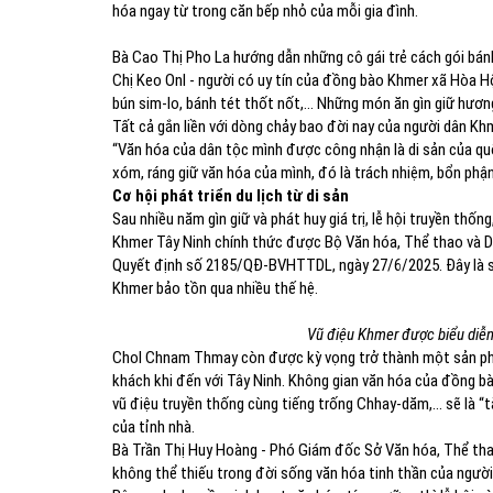
hóa ngay từ trong căn bếp nhỏ của mỗi gia đình.
Bà Cao Thị Pho La hướng dẫn những cô gái trẻ cách gói bán
Chị Keo Onl - người có uy tín của đồng bào Khmer xã Hòa H
bún sim-lo, bánh tét thốt nốt,... Những món ăn gìn giữ hương
Tất cả gắn liền với dòng chảy bao đời nay của người dân Khm
“Văn hóa của dân tộc mình được công nhận là di sản của quốc
xóm, ráng giữ văn hóa của mình, đó là trách nhiệm, bổn phận 
Cơ hội phát triển du lịch từ di sản
Sau nhiều năm gìn giữ và phát huy giá trị, lễ hội truyền th
Khmer Tây Ninh chính thức được Bộ Văn hóa, Thể thao và Du
Quyết định số 2185/QĐ-BVHTTDL, ngày 27/6/2025. Đây là sự
Khmer bảo tồn qua nhiều thế hệ.
Vũ điệu Khmer được biểu diễn
Chol Chnam Thmay còn được kỳ vọng trở thành một sản phẩm
khách khi đến với Tây Ninh. Không gian văn hóa của đồng b
vũ điệu truyền thống cùng tiếng trống Chhay-dăm,… sẽ là “tài
của tỉnh nhà.
Bà Trần Thị Huy Hoàng - Phó Giám đốc Sở Văn hóa, Thể thao
không thể thiếu trong đời sống văn hóa tinh thần của người