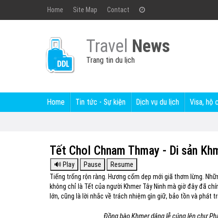
Home
Site Map
Contact
Travel
News
Trang tin du lịch
Home
Tin tức - Sự kiện
Dịch vụ du lịch
Visa, hộ 
Tết Chol Chnam Thmay - Di sản Khm
Tiếng trống rộn ràng. Hương cốm dẹp mới giã thơm lừng. Nhữ
không chỉ là Tết của người Khmer Tây Ninh mà giờ đây đã chín
lớn, cũng là lời nhắc về trách nhiệm gìn giữ, bảo tồn và phát 
Đồng bào Khmer dâng lễ cúng lên chư Phậ