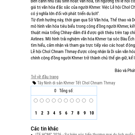
Bên cạnh nhu cầu sinh hoạt văn hóa, tín ngưỡng thì lễ hội cò
giá trị văn hóa đặc sắc của người Khmer. Việc Lễ hội Chol 
có ý nghĩa lớn đối với phát triển du lịch”.
Từ định hướng này, thời gian qua Sở Văn hóa, Thể thao và D
mô hình văn hóa tiêu biểu trong cộng đồng người Khmer, kết 
thuật múa trống Chhay-dăm đã được giới thiệu trên tạp ch
Airlines. Mô hình trải nghiệm văn hóa Khmer tại sóc Bàu Ế
tìm hiểu, cảm nhận và tham gia trực tiếp vào các hoạt động 
Lễ hội Chol Chnam Thmay được công nhận là Di sản văn hóa 
chính cộng đồng người Khmer trở thành chủ thể gìn giữ, kể lạ
Báo và Phát
Trở về đầu trang
Tây Ninh
di sản Khmer
Tết Chol Chnam Thmay
0
Tổng số:
1
2
3
4
5
6
7
8
9
10
Các tin khác
ITE HCMC 2026 - Sự kiện xúc tiến thương mại du lịch quố