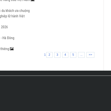
ợc du khách ưa chuộng
hiệp lữ hành Việt
m 2026
 - Hà Đông
h thiêng
1
2
3
4
5
...
>>