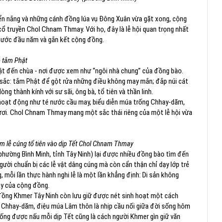
uyển nắng và những cánh đồng lúa vụ Đông Xuân vừa gặt xong, cộng
cổ truyền Chol Chnam Thmay. Với họ, đây là lễ hội quan trọng nhất
 phước đầu năm và gắn kết cộng đồng.
 tắm Phật
 vật đến chùa - nơi được xem như “ngôi nhà chung” của đồng bào.
u sắc: tắm Phật để gột rửa những điều không may mắn; đắp núi cát
ng thành kính với sư sãi, ông bà, tổ tiên và thần linh.
 hoạt động như té nước cầu may, biểu diễn múa trống Chhay-dăm,
i tươi. Chol Chnam Thmay mang một sắc thái riêng của một lễ hội vừa
m lễ cúng tổ tiên vào dịp Tết Chol Chnam Thmay
hường Bình Minh, tỉnh Tây Ninh) lại được nhiều đồng bào tìm đến
gười chuẩn bị các lễ vật dâng cúng mà còn cẩn thận chỉ dạy lớp trẻ
g, mỗi lần thực hành nghi lễ là một lần khẳng định: Di sản không
ày của cộng đồng.
 đồng Khmer Tây Ninh còn lưu giữ được nét sinh hoạt một cách
ng Chhay-dăm, điệu múa Lâm thôn là nhịp cầu nối giữa đời sống hôm
hống được nấu mỗi dịp Tết cũng là cách người Khmer gìn giữ văn