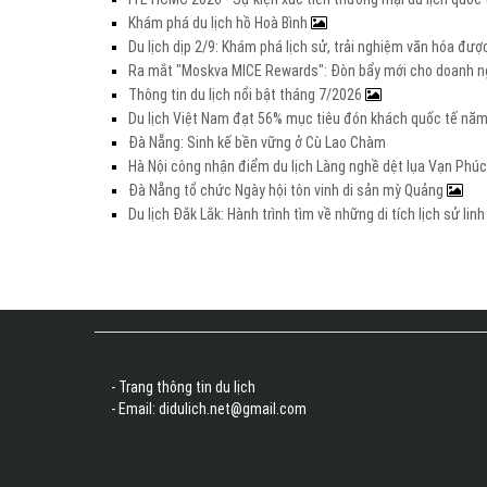
Khám phá du lịch hồ Hoà Bình
Du lịch dịp 2/9: Khám phá lịch sử, trải nghiệm văn hóa đư
Ra mắt "Moskva MICE Rewards": Đòn bẩy mới cho doanh ng
Thông tin du lịch nổi bật tháng 7/2026
Du lịch Việt Nam đạt 56% mục tiêu đón khách quốc tế nă
Đà Nẵng: Sinh kế bền vững ở Cù Lao Chàm
Hà Nội công nhận điểm du lịch Làng nghề dệt lụa Vạn Phúc
Đà Nẵng tổ chức Ngày hội tôn vinh di sản mỳ Quảng
Du lịch Đắk Lắk: Hành trình tìm về những di tích lịch sử lin
- Trang thông tin du lịch
- Email: didulich.net@gmail.com