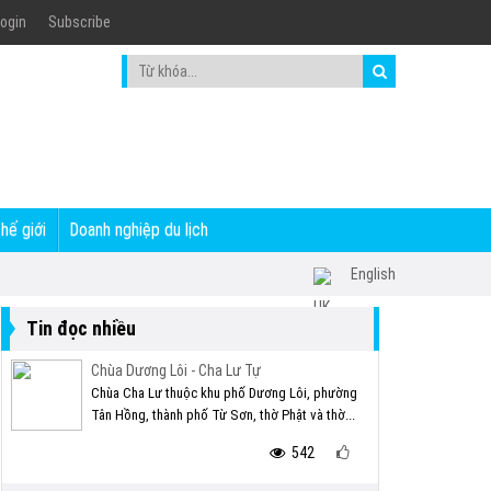
ogin
Subscribe
thế giới
Doanh nghiệp du lịch
English
Tin đọc nhiều
Chùa Dương Lôi - Cha Lư Tự
Chùa Cha Lư thuộc khu phố Dương Lôi, phường
Tân Hồng, thành phố Từ Sơn, thờ Phật và thờ...
542