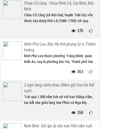
Chùa Cổ Lũng - Chùa Đình Cả, Gia Bình, Bắc
Ninh
Chùa Cổ Lũng (xã Nội Duệ, huyện Tiên Du) vốn
được xây dựng thời Lê (1680 -1705) với quy...
370
Đình Phù Lưu, Bắc Hà thờ phụng tứ vị Thành
hoàng...
Đình Phù Lưu thuộc phường Tràng Minh, quận
Kiến An, nay là phường Bắc Hà, Thành phố Hải...
363
2 ngôi làng cách nhau 30km giữ trọn lời thề
suốt...
Trải qua 1.000 năm lịch sử với bao thăng trầm,
tục kết chạ giữa làng Vạn Phúc và Nga My...
358
Ninh Bình: Giữ gìn di sản hơn 900 năm tuổi