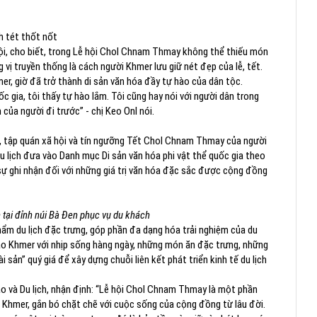
h tét thốt nốt
ội, cho biết, trong Lễ hội Chol Chnam Thmay không thể thiếu món
 vị truyền thống là cách người Khmer lưu giữ nét đẹp của lễ, tết.
er, giờ đã trở thành di sản văn hóa đầy tự hào của dân tộc.
 gia, tôi thấy tự hào lắm. Tôi cũng hay nói với người dân trong
của người đi trước” - chị Keo Onl nói.
ống, tập quán xã hội và tín ngưỡng Tết Chol Chnam Thmay của người
 lịch đưa vào Danh mục Di sản văn hóa phi vật thể quốc gia theo
 ghi nhận đối với những giá trị văn hóa đặc sắc được cộng đồng
 tại đỉnh núi Bà Đen phục vụ du khách
 du lịch đặc trưng, góp phần đa dạng hóa trải nghiệm của du
ào Khmer với nhịp sống hàng ngày, những món ăn đặc trưng, những
 sản” quý giá để xây dựng chuỗi liên kết phát triển kinh tế du lịch
 và Du lịch, nhận định: “Lễ hội Chol Chnam Thmay là một phần
 Khmer, gắn bó chặt chẽ với cuộc sống của cộng đồng từ lâu đời.