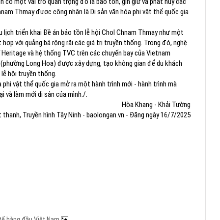
n có một vai trò quan trọng đó là bảo tồn, gìn giữ và phát huy các
Chnam Thmay được công nhận là Di sản văn hóa phi vật thể quốc gia
u lịch triển khai Đề án bảo tồn lễ hội Chol Chnam Thmay như một
hợp với quảng bá rộng rãi các giá trị truyền thống. Trong đó, nghệ
í Heritage và hệ thống TVC trên các chuyến bay của Vietnam
ch (phường Long Hoa) được xây dựng, tạo không gian để du khách
lễ hội truyền thống.
phi vật thể quốc gia mở ra một hành trình mới - hành trình mà
i và làm mới di sản của mình./.
Hòa Khang - Khải Tường
 thanh, Truyền hình Tây Ninh - baolongan.vn - Đăng ngày 16/7/2025
c tế hàng đầu Việt Nam