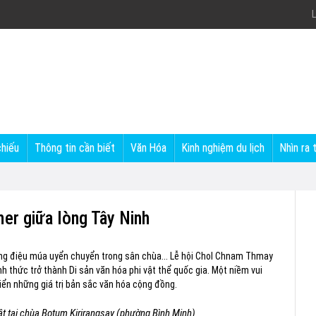
L
chiếu
Thông tin cần biết
Văn Hóa
Kinh nghiệm du lịch
Nhìn ra 
er giữa lòng Tây Ninh
ng điệu múa uyển chuyển trong sân chùa... Lễ hội Chol Chnam Thmay
h thức trở thành Di sản văn hóa phi vật thể quốc gia. Một niềm vui
triển những giá trị bản sắc văn hóa cộng đồng.
t tại chùa Botum Kirirangsay (phường Bình Minh)