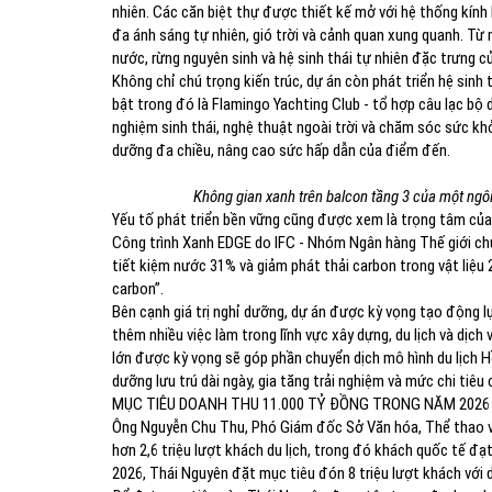
nhiên. Các căn biệt thự được thiết kế mở với hệ thống kính 
đa ánh sáng tự nhiên, gió trời và cảnh quan xung quanh. Từ 
nước, rừng nguyên sinh và hệ sinh thái tự nhiên đặc trưng c
Không chỉ chú trọng kiến trúc, dự án còn phát triển hệ sinh
bật trong đó là Flamingo Yachting Club - tổ hợp câu lạc bộ 
nghiệm sinh thái, nghệ thuật ngoài trời và chăm sóc sức k
dưỡng đa chiều, nâng cao sức hấp dẫn của điểm đến.
Không gian xanh trên balcon tầng 3 của một ngô
Yếu tố phát triển bền vững cũng được xem là trọng tâm củ
Công trình Xanh EDGE do IFC - Nhóm Ngân hàng Thế giới ch
tiết kiệm nước 31% và giảm phát thải carbon trong vật liệu 
carbon”.
Bên cạnh giá trị nghỉ dưỡng, dự án được kỳ vọng tạo động lự
thêm nhiều việc làm trong lĩnh vực xây dựng, du lịch và dịc
lớn được kỳ vọng sẽ góp phần chuyển dịch mô hình du lịch
dưỡng lưu trú dài ngày, gia tăng trải nghiệm và mức chi tiêu
MỤC TIÊU DOANH THU 11.000 TỶ ĐỒNG TRONG NĂM 2026
Ông Nguyễn Chu Thu, Phó Giám đốc Sở Văn hóa, Thể thao và 
hơn 2,6 triệu lượt khách du lịch, trong đó khách quốc tế đạ
2026, Thái Nguyên đặt mục tiêu đón 8 triệu lượt khách với