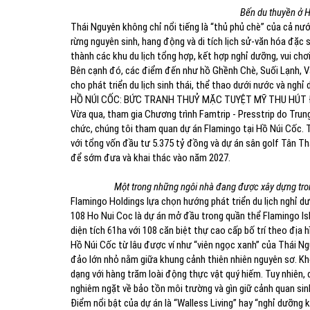
Bến du thuyền ở H
Thái Nguyên không chỉ nổi tiếng là “thủ phủ chè” của cả nư
rừng nguyên sinh, hang động và di tích lịch sử-văn hóa đặc
thành các khu du lịch tổng hợp, kết hợp nghỉ dưỡng, vui chơi g
Bên cạnh đó, các điểm đến như hồ Ghềnh Chè, Suối Lạnh, Va
cho phát triển du lịch sinh thái, thể thao dưới nước và nghỉ
HỒ NÚI CỐC: BỨC TRANH THUỶ MẶC TUYỆT MỸ THU HÚT
Vừa qua, tham gia Chương trình Famtrip - Presstrip do Trung
chức, chúng tôi tham quan dự án Flamingo tại Hồ Núi Cốc. 
với tổng vốn đầu tư 5.375 tỷ đồng và dự án sân golf Tân T
để sớm đưa và khai thác vào năm 2027.
Một trong những ngôi nhà đang được xây dựng tro
Flamingo Holdings lựa chọn hướng phát triển du lịch nghỉ dư
108 Ho Nui Coc là dự án mở đầu trong quần thể Flamingo I
diện tích 61ha với 108 căn biệt thự cao cấp bố trí theo địa 
Hồ Núi Cốc từ lâu được ví như “viên ngọc xanh” của Thái N
đảo lớn nhỏ nằm giữa khung cảnh thiên nhiên nguyên sơ. Kh
dạng với hàng trăm loài động thực vật quý hiếm. Tuy nhiên, đ
nghiêm ngặt về bảo tồn môi trường và gìn giữ cảnh quan sinh
Điểm nổi bật của dự án là “Walless Living” hay “nghỉ dưỡng 