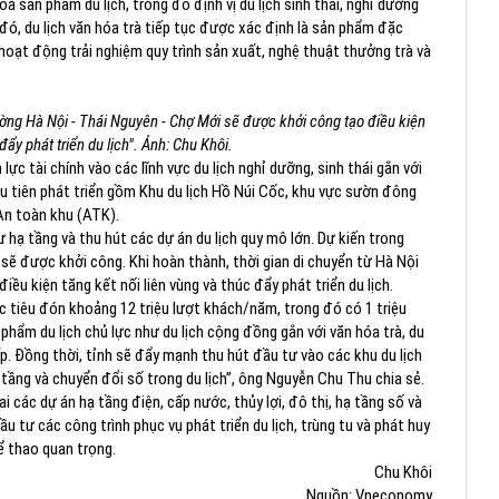
 sản phẩm du lịch, trong đó định vị du lịch sinh thái, nghỉ dưỡng
 đó, du lịch văn hóa trà tiếp tục được xác định là sản phẩm đặc
oạt động trải nghiệm quy trình sản xuất, nghệ thuật thưởng trà và
ờng Hà Nội - Thái Nguyên - Chợ Mới sẽ được khởi công tạo điều kiện
đẩy phát triển du lịch". Ảnh: Chu Khôi.
c tài chính vào các lĩnh vực du lịch nghỉ dưỡng, sinh thái gắn với
ưu tiên phát triển gồm Khu du lịch Hồ Núi Cốc, khu vực sườn đông
 An toàn khu (ATK).
ạ tầng và thu hút các dự án du lịch quy mô lớn. Dự kiến trong
sẽ được khởi công. Khi hoàn thành, thời gian di chuyển từ Hà Nội
ều kiện tăng kết nối liên vùng và thúc đẩy phát triển du lịch.
 tiêu đón khoảng 12 triệu lượt khách/năm, trong đó có 1 triệu
 phẩm du lịch chủ lực như du lịch cộng đồng gắn với văn hóa trà, du
cấp. Đồng thời, tỉnh sẽ đẩy mạnh thu hút đầu tư vào các khu du lịch
tầng và chuyển đổi số trong du lịch”, ông Nguyễn Chu Thu chia sẻ.
i các dự án hạ tầng điện, cấp nước, thủy lợi, đô thị, hạ tầng số và
u tư các công trình phục vụ phát triển du lịch, trùng tu và phát huy
hể thao quan trọng.
Chu Khôi
Nguồn: Vneconomy