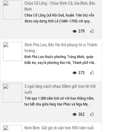
Chùa Cổ Lũng - Chùa Đình Cả, Gia Bình, Bắc
Ninh
Chùa Cổ Lũng (xã Nội Duệ, huyện Tiên Du) vốn
được xây dựng thời Lê (1680 -1705) với quy...
379
Đình Phù Lưu, Bắc Hà thờ phụng tứ vị Thành
hoàng...
Đình Phù Lưu thuộc phường Tràng Minh, quận
Kiến An, nay là phường Bắc Hà, Thành phố Hải...
373
2 ngôi làng cách nhau 30km giữ trọn lời thề
suốt...
Trải qua 1.000 năm lịch sử với bao thăng trầm,
tục kết chạ giữa làng Vạn Phúc và Nga My...
362
Ninh Bình: Giữ gìn di sản hơn 900 năm tuổi