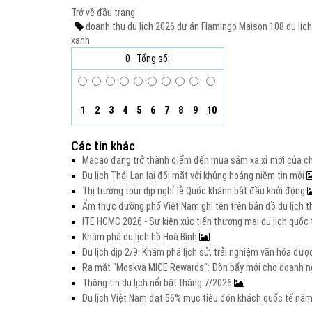
Trở về đầu trang
doanh thu du lịch 2026
dự án Flamingo Maison 108
du lịc
xanh
0
Tổng số:
1
2
3
4
5
6
7
8
9
10
Các tin khác
Macao đang trở thành điểm đến mua sắm xa xỉ mới của c
Du lịch Thái Lan lại đối mặt với khủng hoảng niềm tin mới
Thị trường tour dịp nghỉ lễ Quốc khánh bắt đầu khởi động
Ẩm thực đường phố Việt Nam ghi tên trên bản đồ du lịch t
ITE HCMC 2026 - Sự kiện xúc tiến thương mại du lịch quố
Khám phá du lịch hồ Hoà Bình
Du lịch dịp 2/9: Khám phá lịch sử, trải nghiệm văn hóa đư
Ra mắt "Moskva MICE Rewards": Đòn bẩy mới cho doanh ng
Thông tin du lịch nổi bật tháng 7/2026
Du lịch Việt Nam đạt 56% mục tiêu đón khách quốc tế nă