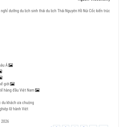
h nghỉ dưỡng
du lịch sinh thái
du lịch Thái Nguyên
Hồ Núi Cốc
kiến trúc
hâu Á
hế giới
c tế hàng đầu Việt Nam
ợc du khách ưa chuộng
hiệp lữ hành Việt
m 2026