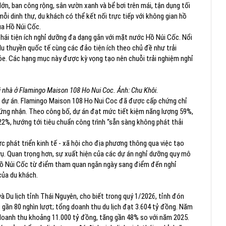
lớn, ban công rộng, sân vườn xanh và bể bơi trên mái, tận dụng tối
mỗi dinh thự, du khách có thể kết nối trực tiếp với không gian hồ
ủa Hồ Núi Cốc.
 thái tiện ích nghỉ dưỡng đa dạng gắn với mặt nước Hồ Núi Cốc. Nổi
du thuyền quốc tế cùng các đảo tiện ích theo chủ đề như trải
hỏe. Các hạng mục này được kỳ vọng tạo nên chuỗi trải nghiệm nghỉ
i nhà ở Flamingo Maison 108 Ho Nui Coc. Ảnh: Chu Khôi.
a dự án. Flamingo Maison 108 Ho Nui Coc đã được cấp chứng chỉ
ứng nhận. Theo công bố, dự án đạt mức tiết kiệm năng lượng 59%,
22%, hướng tới tiêu chuẩn công trình “sẵn sàng không phát thải
c phát triển kinh tế - xã hội cho địa phương thông qua việc tạo
h vụ. Quan trọng hơn, sự xuất hiện của các dự án nghỉ dưỡng quy mô
 Hồ Núi Cốc từ điểm tham quan ngắn ngày sang điểm đến nghỉ
 của du khách.
Du lịch tỉnh Thái Nguyên, cho biết trong quý 1/2026, tỉnh đón
t gần 80 nghìn lượt; tổng doanh thu du lịch đạt 3.604 tỷ đồng. Năm
 doanh thu khoảng 11.000 tỷ đồng, tăng gần 48% so với năm 2025.