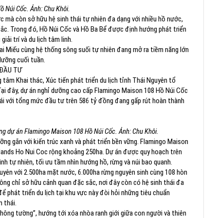
ồ Núi Cốc. Ảnh: Chu Khôi.
ớc mà còn sở hữu hệ sinh thái tự nhiên đa dạng với nhiều hồ nước,
 sắc. Trong đó, Hồ Núi Cốc và Hồ Ba Bể được định hướng phát triển
iải trí và du lịch tâm linh.
i Miếu cùng hệ thống sông suối tự nhiên đang mở ra tiềm năng lớn
 dưỡng cuối tuần.
 ĐẦU TƯ
 tâm Khai thác, Xúc tiến phát triển du lịch tỉnh Thái Nguyên tổ
Tại đây, dự án nghỉ dưỡng cao cấp Flamingo Maison 108 Hồ Núi Cốc
hái với tổng mức đầu tư trên 586 tỷ đồng đang gấp rút hoàn thành
ng dự án Flamingo Maison 108 Hồ Núi Cốc. Ảnh: Chu Khôi.
ỡng gắn với kiến trúc xanh và phát triển bền vững. Flamingo Maison
slands Ho Nui Coc rộng khoảng 250ha. Dự án được quy hoạch trên
hình tự nhiên, tối ưu tầm nhìn hướng hồ, rừng và núi bao quanh.
guyên với 2.500ha mặt nước, 6.000ha rừng nguyên sinh cùng 108 hòn
ông chỉ sở hữu cảnh quan đặc sắc, nơi đây còn có hệ sinh thái đa
ể phát triển du lịch tại khu vực này đòi hỏi những tiêu chuẩn
 thái.
không tường”, hướng tới xóa nhòa ranh giới giữa con người và thiên