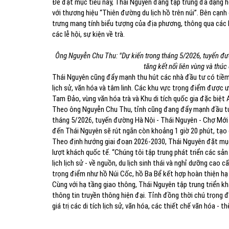
Để đạt mục tiêu này, Thái Nguyên đang tập trung đa dạng hóa
với thương hiệu “Thiên đường du lịch hồ trên núi”. Bên cạnh
trưng mang tính biểu tượng của địa phương, thông qua các h
các lễ hội, sự kiện về trà.
Ông Nguyễn Chu Thu: "Dự kiến trong tháng 5/2026, tuyến đư
tăng kết nối liên vùng và thúc 
Thái Nguyên cũng đẩy mạnh thu hút các nhà đầu tư có tiềm lự
lịch sử, văn hóa và tâm linh. Các khu vực trọng điểm được 
Tam Đảo, vùng văn hóa trà và Khu di tích quốc gia đặc biệt
Theo ông Nguyễn Chu Thu, tỉnh cũng đang đẩy mạnh đầu tư h
tháng 5/2026, tuyến đường Hà Nội - Thái Nguyên - Chợ Mới 
đến Thái Nguyên sẽ rút ngắn còn khoảng 1 giờ 20 phút, tạo đi
Theo định hướng giai đoạn 2026-2030, Thái Nguyên đặt mục
lượt khách quốc tế. “Chúng tôi tập trung phát triển các sản
lịch lịch sử - về nguồn, du lịch sinh thái và nghỉ dưỡng cao 
trọng điểm như hồ Núi Cốc, hồ Ba Bể kết hợp hoàn thiện hạ 
Cùng với hạ tầng giao thông, Thái Nguyên tập trung triển kha
thông tin truyền thông hiện đại. Tỉnh đồng thời chú trọng đầ
giá trị các di tích lịch sử, văn hóa, các thiết chế văn hóa - t