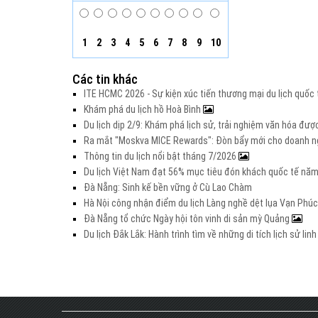
1
2
3
4
5
6
7
8
9
10
Các tin khác
ITE HCMC 2026 - Sự kiện xúc tiến thương mại du lịch quố
Khám phá du lịch hồ Hoà Bình
Du lịch dịp 2/9: Khám phá lịch sử, trải nghiệm văn hóa đư
Ra mắt "Moskva MICE Rewards": Đòn bẩy mới cho doanh ng
Thông tin du lịch nổi bật tháng 7/2026
Du lịch Việt Nam đạt 56% mục tiêu đón khách quốc tế nă
Đà Nẵng: Sinh kế bền vững ở Cù Lao Chàm
Hà Nội công nhận điểm du lịch Làng nghề dệt lụa Vạn Phúc
Đà Nẵng tổ chức Ngày hội tôn vinh di sản mỳ Quảng
Du lịch Đắk Lắk: Hành trình tìm về những di tích lịch sử lin