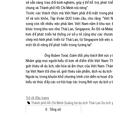
sẽ sẵn sàng trao đổi kinh nghiệm, góp ý để hỗ trợ, phát tri
chung và Thành phố Hồ Chí Minh nói riêng”.
Trước các thách thức mà Việt Nam phải đối mặt trong phát 
tế và sức khỏe, Tập đoàn QUO toàn cầu, cho rằng: “Việt Na
song còn rất nhiều việc phải làm. Việt Nam nằm ở khu vực 
khác trong khu vực như Thái Lan, Singapore, Ấn Độ và Malay
hơn để phát triển hệ thống cơ sở y tế cũng như các thương
chép mô hình phát triển từ Thái Lan, từ Singapore bởi việc
một lối đi riêng để phát triển trong tương lai”.
Ông Ruben Toral, Giám đốc phụ trách lĩnh vực y
Nhằm giúp mọi người hiểu rõ hơn về điểm đến Việt Nam-Th
giới thiệu về du lịch, văn hóa và ẩm thực của Việt Nam-Thàn
tại Việt Nam đã chia sẻ, giới thiệu sản phẩm, dịch vụ du lịch 
Ngoài ra, trong khuôn khổ chương trình còn diễn ra hoạt độ
hiểu và thúc đẩy các cơ hội hợp tác trong lĩnh vực du lịch y t
Trở về đầu trang
Thành phố Hồ Chí Minh
Quảng bá du lịch
Thái Lan
Du lịch y
0
Tổng số: