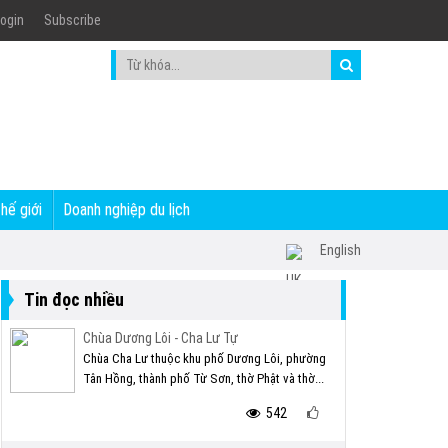
ogin
Subscribe
thế giới
Doanh nghiệp du lịch
English
Tin đọc nhiều
Chùa Dương Lôi - Cha Lư Tự
Chùa Cha Lư thuộc khu phố Dương Lôi, phường
Tân Hồng, thành phố Từ Sơn, thờ Phật và thờ...
542