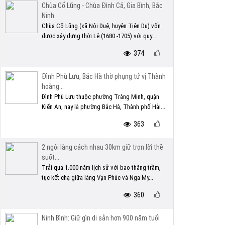
Chùa Cổ Lũng - Chùa Đình Cả, Gia Bình, Bắc
Ninh
Chùa Cổ Lũng (xã Nội Duệ, huyện Tiên Du) vốn
được xây dựng thời Lê (1680 -1705) với quy...
374
Đình Phù Lưu, Bắc Hà thờ phụng tứ vị Thành
hoàng...
Đình Phù Lưu thuộc phường Tràng Minh, quận
Kiến An, nay là phường Bắc Hà, Thành phố Hải...
363
2 ngôi làng cách nhau 30km giữ trọn lời thề
suốt...
Trải qua 1.000 năm lịch sử với bao thăng trầm,
tục kết chạ giữa làng Vạn Phúc và Nga My...
360
Ninh Bình: Giữ gìn di sản hơn 900 năm tuổi