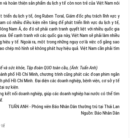
ển và hoàn thiện sản phẩm du lịch y tế còn non trẻ của Việt Nam nói
triển du lịch y tế, ông Ruben Toral, Giám đốc phụ trách lĩnh vực y
m có nhiều điều kiện nền tảng để phát triển lĩnh vực du lịch y tế,
Đông Nam Á, do đó sẽ phải cạnh tranh quyết liệt với nhiều quốc gia
sia. Để cạnh tranh với các quốc gia này, Việt Nam sẽ phải làm nhiều
 hiệu y tế. Ngoài ra, một trong những nguy cơ là việc cố gắng sao
 sao chép mô hình sẽ không phát huy hiệu quả. Việt Nam cần phải tìm
 tế và sức khỏe, Tập đoàn QUO toàn cầu, (Ảnh: Tuấn Anh)
ành phố Hồ Chí Minh, chương trình cũng phát các đoạn phim ngắn
h phố Hồ Chí Minh. Đại diện các doanh nghiệp, bệnh viện, cơ sở y tế
tại sự kiện.
ng kết nối doanh nghiệp, giúp các doanh nghiệp hai nước có thể tìm
ế.
TUẤN ANH - Phóng viên Báo Nhân Dân thường trú tại Thái Lan
Nguồn: Báo Nhân Dân
 tế