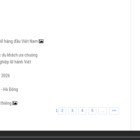
c tế hàng đầu Việt Nam
ợc du khách ưa chuộng
hiệp lữ hành Việt
m 2026
 - Hà Đông
h thiêng
1
2
3
4
5
...
>>