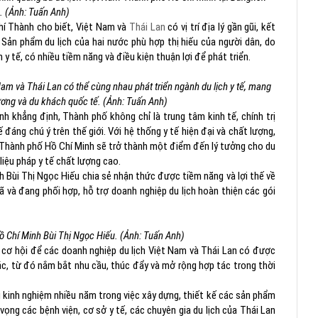
. (Ảnh: Tuấn Anh)
Chí Thành cho biết, Việt Nam và
Thái Lan
có vị trí địa lý gần gũi, kết
Sản phẩm du lịch của hai nước phù hợp thị hiếu của người dân, do
 y tế, có nhiều tiềm năng và điều kiện thuận lợi để phát triển.
am và Thái Lan có thể cùng nhau phát triển ngành du lịch y tế, mang
hương và du khách quốc tế. (Ảnh: Tuấn Anh)
h khẳng định, Thành phố không chỉ là trung tâm kinh tế, chính trị
đáng chú ý trên thế giới. Với hệ thống y tế hiện đại và chất lượng,
, Thành phố Hồ Chí Minh sẽ trở thành một điểm đến lý tưởng cho du
iệu pháp y tế chất lượng cao.
h Bùi Thị Ngọc Hiếu chia sẻ nhận thức được tiềm năng và lợi thế về
đã và đang phối hợp, hỗ trợ doanh nghiệp du lịch hoàn thiện các gói
 Chí Minh Bùi Thị Ngọc Hiếu. (
Ảnh: Tuấn Anh)
o cơ hội để các doanh nghiệp du lịch Việt Nam và Thái Lan có được
ác, từ đó nắm bắt nhu cầu, thúc đẩy và mở rộng hợp tác trong thời
kinh nghiệm nhiều năm trong việc xây dựng, thiết kế các sản phẩm
 vọng các bệnh viện, cơ sở y tế, các chuyên gia du lịch của Thái Lan