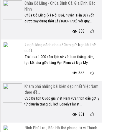
Chùa Cổ Lũng - Chùa Đình Cả, Gia Bình, Bắc
Ninh
Chùa Cổ Lũng (xã Nội Duệ, huyện Tiên Du) vốn
được xây dựng thời Lê (1680 -1705) với quy...
358
2 ngôi làng cách nhau 30km giữ trọn lời thề
suốt...
Trải qua 1.000 năm lịch sử với bao thăng trầm,
tục kết chạ giữa làng Vạn Phúc và Nga My...
353
Khám phá những bãi biển đẹp nhất Việt Nam
theo đề...
Cục Du lịch Quốc gia Việt Nam vừa trích dẫn gợi ý
từ chuyên trang du lịch Lonely Planet...
351
Đình Phù Lưu, Bắc Hà thờ phụng tứ vị Thành