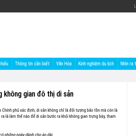
L
chiếu
Thông tin cần biết
Văn Hóa
Kinh nghiệm du lịch
Nhìn ra 
 không gian đô thị di sản
 Chính phủ xác định, di sản không chỉ là đối tượng bảo tồn mà còn là
t ra là làm thế nào để di sản bước ra khỏi không gian trưng bày, tham
ó những ngày dành cho áo dài.