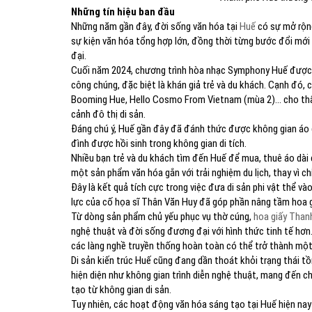
Những tín hiệu ban đầu
Những năm gần đây, đời sống văn hóa tại
Huế
có sự mở rộng
sự kiện văn hóa tổng hợp lớn, đồng thời từng bước đổi mớ
đại.
Cuối năm 2024, chương trình hòa nhạc Symphony Huế được
công chúng, đặc biệt là khán giả trẻ và du khách. Cạnh đó, 
Booming Hue, Hello Cosmo From Vietnam (mùa 2)... cho thấy
cảnh đô thị di sản.
Đáng chú ý, Huế gần đây đã đánh thức được không gian áo d
đình được hồi sinh trong không gian di tích.
Nhiều bạn trẻ và du khách tìm đến Huế để mua, thuê áo dài 
một sản phẩm văn hóa gắn với trải nghiệm du lịch, thay vì chỉ 
Đây là kết quả tích cực trong việc đưa di sản phi vật thể và
lực của cố họa sĩ Thân Văn Huy đã góp phần nâng tầm hoa g
Từ dòng sản phẩm chủ yếu phục vụ thờ cúng,
hoa giấy Than
nghệ thuật và đời sống đương đại với hình thức tinh tế hơn.
các làng nghề truyền thống hoàn toàn có thể trở thành một
Di sản kiến trúc Huế cũng đang dần thoát khỏi trạng thái tồ
hiện diện như không gian trình diễn nghệ thuật, mang đến ch
tạo từ không gian di sản.
Tuy nhiên, các hoạt động văn hóa sáng tạo tại Huế hiện nay 