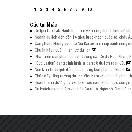
1
2
3
4
5
6
7
8
9
10
Các tin khác
Du lịch Đắk Lắk: Hành trình tìm về những di tích lịch sử lin
Ngành du lịch đón gần 14 triệu lượt khách quốc tế, châu 
Cảng hàng không quốc tế Nội Bài có làn nhập cảnh riêng 
Chuẩn hóa nguồn nhân lực du lịch
Phát triển sản phẩm du lịch đường sắt Cố đô Huế-Phong Nh
"Coolcation" đang định hình lại bản đồ du lịch toàn cầu
Nền kinh tế du lịch đằng sau những loạt phim ăn khách
Thúc đẩy tăng trưởng du lịch Việt Nam với các giải pháp t
Hoàn thành đường bộ ven biển vào năm 2030: Sức sống mớ
Du khách trải nghiệm văn hóa Cơ tu tại Ngày hội Đông Gia