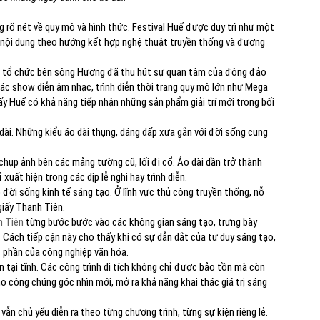
 rõ nét về quy mô và hình thức. Festival Huế được duy trì như một
i nội dung theo hướng kết hợp nghệ thuật truyền thống và đương
 tổ chức bên sông Hương đã thu hút sự quan tâm của đông đảo
các show diễn âm nhạc, trình diễn thời trang quy mô lớn như Mega
 Huế có khả năng tiếp nhận những sản phẩm giải trí mới trong bối
ài. Những kiểu áo dài thụng, dáng dấp xưa gắn với đời sống cung
chụp ảnh bên các mảng tường cũ, lối đi cổ. Áo dài dần trở thành
xuất hiện trong các dịp lễ nghi hay trình diễn.
o đời sống kinh tế sáng tạo. Ở lĩnh vực thủ công truyền thống, nỗ
iấy Thanh Tiên.
h Tiên
từng bước bước vào các không gian sáng tạo, trưng bày
 Cách tiếp cận này cho thấy khi có sự dẫn dắt của tư duy sáng tạo,
 phần của công nghiệp văn hóa.
n tại tĩnh. Các công trình di tích không chỉ được bảo tồn mà còn
o công chúng góc nhìn mới, mở ra khả năng khai thác giá trị sáng
vẫn chủ yếu diễn ra theo từng chương trình, từng sự kiện riêng lẻ.