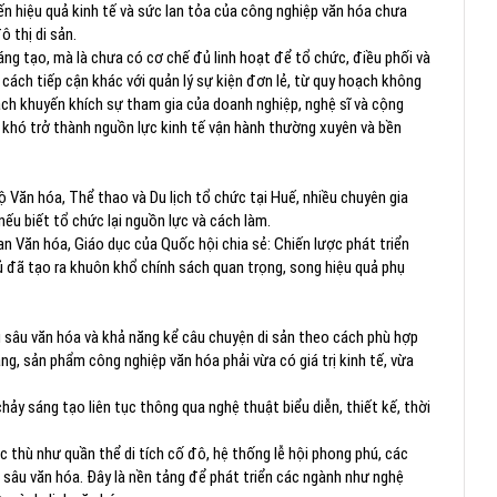
ến hiệu quả kinh tế và sức lan tỏa của công nghiệp văn hóa chưa
 thị di sản.
sáng tạo, mà là chưa có cơ chế đủ linh hoạt để tổ chức, điều phối và
 cách tiếp cận khác với quản lý sự kiện đơn lẻ, từ quy hoạch không
sách khuyến khích sự tham gia của doanh nghiệp, nghệ sĩ và cộng
 khó trở thành nguồn lực kinh tế vận hành thường xuyên và bền
 Văn hóa, Thể thao và Du lịch tổ chức tại Huế, nhiều chuyên gia
 nếu biết tổ chức lại nguồn lực và cách làm.
an Văn hóa, Giáo dục của Quốc hội chia sẻ: Chiến lược phát triển
 đã tạo ra khuôn khổ chính sách quan trọng, song hiệu quả phụ
ều sâu văn hóa và khả năng kể câu chuyện di sản theo cách phù hợp
ng, sản phẩm công nghiệp văn hóa phải vừa có giá trị kinh tế, vừa
ảy sáng tạo liên tục thông qua nghệ thuật biểu diễn, thiết kế, thời
c thù như quần thể di tích cố đô, hệ thống lễ hội phong phú, các
u sâu văn hóa. Đây là nền tảng để phát triển các ngành như nghệ