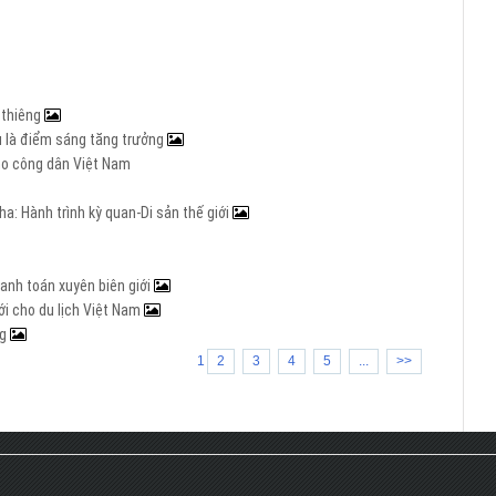
h thiêng
Âu là điểm sáng tăng trưởng
cho công dân Việt Nam
a: Hành trình kỳ quan-Di sản thế giới
hanh toán xuyên biên giới
i cho du lịch Việt Nam
ng
1
2
3
4
5
...
>>