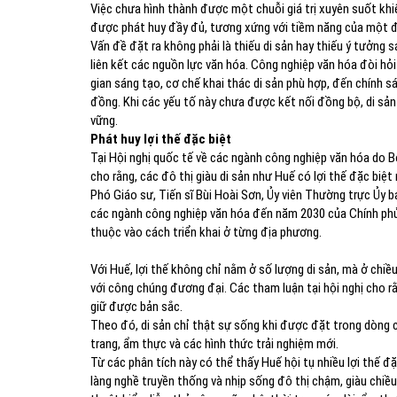
Việc chưa hình thành được một chuỗi giá trị xuyên suốt khi
được phát huy đầy đủ, tương xứng với tiềm năng của một đô
Vấn đề đặt ra không phải là thiếu di sản hay thiếu ý tưởng 
liên kết các nguồn lực văn hóa. Công nghiệp văn hóa đòi hỏi
gian sáng tạo, cơ chế khai thác di sản phù hợp, đến chính 
đồng. Khi các yếu tố này chưa được kết nối đồng bộ, di sản
vững.
Phát huy lợi thế đặc biệt
Tại Hội nghị quốc tế về các ngành công nghiệp văn hóa do Bộ
cho rằng, các đô thị giàu di sản như Huế có lợi thế đặc biệt
Phó Giáo sư, Tiến sĩ Bùi Hoài Sơn, Ủy viên Thường trực Ủy b
các ngành công nghiệp văn hóa đến năm 2030 của Chính phủ
thuộc vào cách triển khai ở từng địa phương.
Với Huế, lợi thế không chỉ nằm ở số lượng di sản, mà ở chi
với công chúng đương đại. Các tham luận tại hội nghị cho rằ
giữ được bản sắc.
Theo đó, di sản chỉ thật sự sống khi được đặt trong dòng ch
trang, ẩm thực và các hình thức trải nghiệm mới.
Từ các phân tích này có thể thấy Huế hội tụ nhiều lợi thế đặ
làng nghề truyền thống và nhịp sống đô thị chậm, giàu chiề