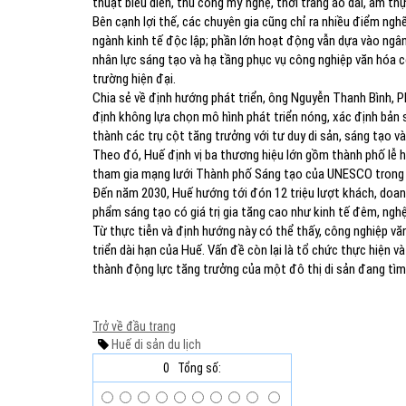
thuật biểu diễn, thủ công mỹ nghệ, thời trang áo dài, ẩm thự
Bên cạnh lợi thế, các chuyên gia cũng chỉ ra nhiều điểm n
ngành kinh tế độc lập; phần lớn hoạt động vẫn dựa vào ngâ
nhân lực sáng tạo và hạ tầng phục vụ công nghiệp văn hóa cò
trường hiện đại.
Chia sẻ về định hướng phát triển, ông Nguyễn Thanh Bình, 
định không lựa chọn mô hình phát triển nóng, xác định bản 
thành các trụ cột tăng trưởng với tư duy di sản, sáng tạo và
Theo đó, Huế định vị ba thương hiệu lớn gồm thành phố lễ h
tham gia mạng lưới Thành phố Sáng tạo của UNESCO trong 
Đến năm 2030, Huế hướng tới đón 12 triệu lượt khách, doanh
phẩm sáng tạo có giá trị gia tăng cao như kinh tế đêm, nghệ
Từ thực tiễn và định hướng này có thể thấy, công nghiệp vă
triển dài hạn của Huế. Vấn đề còn lại là tổ chức thực hiện 
thành động lực tăng trưởng của một đô thị di sản đang tìm
Trở về đầu trang
Huế
di sản
du lịch
0
Tổng số: