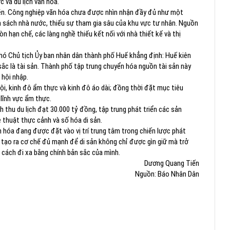
c và du lịch văn hóa.
ghẽn. Công nghiệp văn hóa chưa được nhìn nhận đầy đủ như một
n sách nhà nước, thiếu sự tham gia sâu của khu vực tư nhân. Nguồn
n hạn chế, các làng nghề thiếu kết nối với nhà thiết kế và thị
Phó Chủ tịch Ủy ban nhân dân thành phố Huế khẳng định: Huế kiên
sắc là tài sản. Thành phố tập trung chuyển hóa nguồn tài sản này
 hội nhập.
ội, kinh đô ẩm thực và kinh đô áo dài; đồng thời đặt mục tiêu
lĩnh vực ẩm thực.
 thu du lịch đạt 30.000 tỷ đồng, tập trung phát triển các sản
 thuật thực cảnh và số hóa di sản.
n hóa đang được đặt vào vị trí trung tâm trong chiến lược phát
và tạo ra cơ chế đủ mạnh để di sản không chỉ được gìn giữ mà trở
 cách đi xa bằng chính bản sắc của mình.
Dương Quang Tiến
Nguồn: Báo Nhân Dân