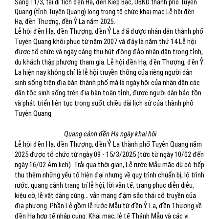
Sáng 11/3, tại di tích đền Hạ, đền Kiếp Bạc, UBND thành phố Tuyên
Quang (tỉnh Tuyên Quang) long trọng tổ chức khai mạc Lễ hội đền
Hạ, đền Thượng, đền Ỷ La năm 2025.
Lễ hội đền Hạ, đền Thượng, đền Ỷ La đã được nhân dân thành phố
Tuyên Quang khôi phục từ năm 2007 và đây là năm thứ 14 Lễ hội
được tổ chức và ngày càng thu hút đông đảo nhân dân trong tỉnh,
du khách thập phương tham gia. Lễ hội đền Hạ, đền Thượng, đền Ỷ
La hiện nay không chỉ là lễ hội truyền thống của riêng người dân
sinh sống trên địa bàn thành phố mà là ngày hội của nhân dân các
dân tộc sinh sống trên địa bàn toàn tỉnh, được người dân bảo tồn
và phát triển liên tục trong suốt chiều dài lịch sử của thành phố
Tuyên Quang.
Quang cảnh đền Hạ ngày khai hội
Lễ hội đền Hạ, đền Thượng, đền Ỷ La thành phố Tuyên Quang năm
2025 được tổ chức từ ngày 09 - 15/3/2025 (tức từ ngày 10/02 đến
ngày 16/02 Âm lịch). Trải qua thời gian, Lễ rước Mẫu mặc dù có tiếp
thu thêm những yếu tố hiện đại nhưng về quy trình chuẩn bị, lộ trình
rước, quang cảnh trang trí lễ hội, lời văn tế, trang phục diễn diễu,
kiệu cờ, lễ vật dâng cúng... vẫn mang đậm sắc thái cổ truyền của
địa phương. Phần Lễ gồm lễ rước Mẫu từ đền Ỷ La, đền Thượng về
đền Hạ hợp tế nhập cung: Khai mạc, lễ tế Thánh Mẫu và các vị