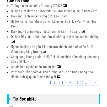
Các tin khác
Thông tin du lịch nổi bật tháng 7/2026
Du lịch Việt Nam đạt 56% mục tiêu đón khách quốc tế năm 2026
Đà Nẵng: Sinh kế bền vững ở Cù Lao Chàm
Hà Nội công nhận điểm du lịch Làng nghề dệt lụa Vạn Phúc - Hà
Đông
Đà Nẵng tổ chức Ngày hội tôn vinh di sản mỳ Quảng
Du lịch Đắk Lắk: Hành trình tìm về những di tích lịch sử linh thiêng
Ngành du lịch đón gần 14 triệu lượt khách quốc tế, châu Âu là
điểm sáng tăng trưởng
Cảng hàng không quốc tế Nội Bài có làn nhập cảnh riêng cho công
dân Việt Nam
Chuẩn hóa nguồn nhân lực du lịch
Phát triển sản phẩm du lịch đường sắt Cố đô Huế-Phong Nha:
Hành trình kỳ quan-Di sản thế giới
1
2
3
4
5
...
>>
Tin đọc nhiều