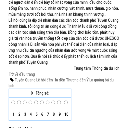
để người dân đến để bày tỏ khát vọng của mình, cầu cho cuộc
sống ấm no, hạnh phúc, nhân cường, vật thịnh, mưa thuận, gió hòa,
mùa màng tươi tốt bội thu, nhà nhà an khang thịnh vượng...
Lễ hội cũng là dịp để nhân dân các dân tộc thành phố Tuyên Quang
thành kính, tỏ lòng tri ân công đức Thánh Mẫu đối với cộng đồng
các dân tộc sinh sống trên địa bàn. Đồng thời bảo tồn, phát huy
giá trị văn hóa truyền thống tốt đẹp của dân tộc đã được UNESCO
công nhận là Di sản văn hóa phi vật thể đại diện của nhân loại, đáp
ứng nhu cầu tín ngưỡng của nhân dân ước vọng về một cuộc sống
tốt đẹp hơn. Qua lễ hội sẽ thúc đẩy phát triển du lịch tâm linh của
thành phố Tuyên Quang.
Trung tâm Thông tin du lịch
Trở về đầu trang
Tuyên Quang
Lễ hội đền Hạ
đền Thượng
đền Ỷ La
quảng bá du
lịch
0
Tổng số:
1
2
3
4
5
6
7
8
9
10