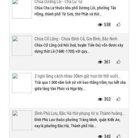
Chùa Dương Lôi - Cha Lư Tự
Chùa Cha Lư thuộc khu phố Dương Lôi, phường Tân
Hồng, thành phố Từ Sơn, thờ Phật và thờ...
538
Chùa Cổ Lũng - Chùa Đình Cả, Gia Bình, Bắc Ninh
Chùa Cổ Lũng (xã Nội Duệ, huyện Tiên Du) vốn được xây
dựng thời Lê (1680 -1705) với quy...
361
2 ngôi làng cách nhau 30km giữ trọn lời thề suốt...
Trải qua 1.000 năm lịch sử với bao thăng trầm, tục kết chạ
giữa làng Vạn Phúc và Nga My...
353
Đình Phù Lưu, Bắc Hà thờ phụng tứ vị Thành hoàng...
Đình Phù Lưu thuộc phường Tràng Minh, quận Kiến An,
nay là phường Bắc Hà, Thành phố Hải...
343