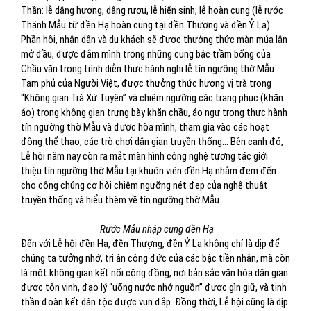
Thần: lễ dâng hương, dâng rượu, lễ hiến sinh; lễ hoàn cung (lễ rước
Thánh Mẫu từ đền Hạ hoàn cung tại đền Thượng và đền Ỷ La).
Phần hội, nhân dân và du khách sẽ được thưởng thức màn múa lân
mở đầu, được đắm mình trong những cung bậc trầm bổng của
Chầu văn trong trình diễn thực hành nghi lễ tín ngưỡng thờ Mẫu
Tam phủ của Người Việt, được thưởng thức hương vị trà trong
“Không gian Trà Xứ Tuyên” và chiêm ngưỡng các trang phục (khăn
áo) trong không gian trưng bày khăn chầu, áo ngự trong thực hành
tín ngưỡng thờ Mẫu và được hòa mình, tham gia vào các hoạt
động thể thao, các trò chơi dân gian truyền thống... Bên cạnh đó,
Lễ hội năm nay còn ra mắt màn hình công nghệ tương tác giới
thiệu tín ngưỡng thờ Mẫu tại khuôn viên đền Hạ nhằm đem đến
cho công chúng cơ hội chiêm ngưỡng nét đẹp của nghệ thuật
truyền thống và hiểu thêm về tín ngưỡng thờ Mẫu.
Rước Mẫu nhập cung đền Hạ
Đến với Lễ hội đền Hạ, đền Thượng, đền Ỷ La không chỉ là dịp để
chúng ta tưởng nhớ, tri ân công đức của các bậc tiền nhân, mà còn
là một không gian kết nối cộng đồng, nơi bản sắc văn hóa dân gian
được tôn vinh, đạo lý “uống nước nhớ nguồn” được gìn giữ, và tinh
thần đoàn kết dân tộc được vun đắp. Đồng thời, Lễ hội cũng là dịp