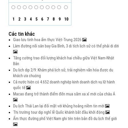
1
2
3
4
5
6
7
8
9
10
Các tin khác
Giao lưu tinh hoa ẩm thực Việt-Trung 2026
Làm đường nối sân bay Gia Bình, 3 di tích lịch sử có thể phải di dời
Tăng cường trao đổi lượng khách hai chiều giữa Việt Nam-Nhật
Bản
Du lịch dịp 2/9: Khám phá lịch sử, trải nghiệm văn hóa được du
khách ưa chuộng
Cả nước hiện có 4.652 doanh nghiệp kinh doanh dịch vụ lữ hành
quốc tế
Macao đang trở thành điểm đến mua sắm xa xỉ mới của châu Á
Du lịch Thái Lan lại đối mặt với khủng hoảng niềm tin mới
Thị trường tour dịp nghỉ lễ Quốc khánh bắt đầu khởi động
Ẩm thực đường phố Việt Nam ghi tên trên bản đồ du lịch thế giới