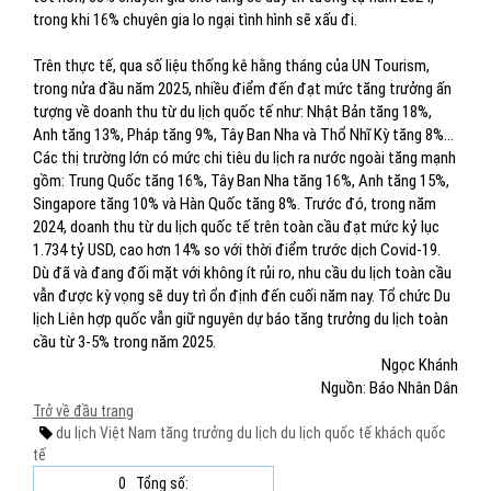
trong khi 16% chuyên gia lo ngại tình hình sẽ xấu đi.
Trên thực tế, qua số liệu thống kê hằng tháng của UN Tourism,
trong nửa đầu năm 2025, nhiều điểm đến đạt mức tăng trưởng ấn
tượng về doanh thu từ du lịch quốc tế như: Nhật Bản tăng 18%,
Anh tăng 13%, Pháp tăng 9%, Tây Ban Nha và Thổ Nhĩ Kỳ tăng 8%...
Các thị trường lớn có mức chi tiêu du lịch ra nước ngoài tăng mạnh
gồm: Trung Quốc tăng 16%, Tây Ban Nha tăng 16%, Anh tăng 15%,
Singapore tăng 10% và Hàn Quốc tăng 8%. Trước đó, trong năm
2024, doanh thu từ du lịch quốc tế trên toàn cầu đạt mức kỷ lục
1.734 tỷ USD, cao hơn 14% so với thời điểm trước dịch Covid-19.
Dù đã và đang đối mặt với không ít rủi ro, nhu cầu du lịch toàn cầu
vẫn được kỳ vọng sẽ duy trì ổn định đến cuối năm nay. Tổ chức Du
lịch Liên hợp quốc vẫn giữ nguyên dự báo tăng trưởng du lịch toàn
cầu từ 3-5% trong năm 2025.
Ngọc Khánh
Nguồn: Báo Nhân Dân
Trở về đầu trang
du lịch Việt Nam
tăng trưởng du lịch
du lịch quốc tế
khách quốc
tế
0
Tổng số: