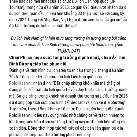
Theo báo cáo mới nhất của Tổ chức Du lịch Liên hợp quốc (UN
Tourism), trong nửa đầu năm 2025, có gần 690 triệu lượt khách đã đi
du lịch trên toàn cầu, nhiều hơn khoảng 33 triệu lượt so với cùng kỳ
năm 2024. Cùng với Nhật Bản, Việt Nam được xem là quốc gia có tốc
độ tăng trưởng du lịch cao nhất thế giới.
Du lịch Việt Nam ghi nhận mức tăng trưởng ấn tượng trong bối cảnh
khu vực châu Á-Thái Bình Dương chưa phục hồi hoàn toàn. (Ảnh:
THÀNH ĐẠT)
Châu Phi có hiệu suất tăng trưởng mạnh nhất, châu Á-Thái
Bình Dương tiếp tục phục hồi
Đánh giá về tình hình du lịch trên toàn cầu trong 6 tháng đầu năm
2025, Tổng Thư ký Tổ chức Du lịch Liên hợp quốc
Zurab
Pololikashvili
nhận định: "Bất chấp những khó khăn mà thế giới
đang phải đối mặt, du lịch quốc tế vẫn duy trì đà tăng trưởng mạnh
mẽ. Sự gia tăng lượng khách và doanh thu trong nửa đầu năm 2025
đã đóng góp tích cực cho kinh tế, việc làm và sinh kế địa phương".
Tuy nhiên, theo Tổng Thư ký Tổ chức Du lịch Liên hợp quốc Zurab
Pololikashvili, điều này cũng nhắc nhở chúng ta về trách nhiệm to
lớn trong việc bảo đảm sự tăng trưởng này một cách bền vững và
toàn diện. Đồng thời, hợp tác với tất cả các bên liên quan tại địa
phương để tiếp tục theo hướng phát triển này.