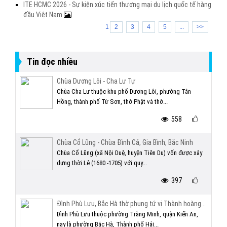
ITE HCMC 2026 - Sự kiện xúc tiến thương mại du lịch quốc tế hàng
đầu Việt Nam
1
2
3
4
5
...
>>
Tin đọc nhiều
Chùa Dương Lôi - Cha Lư Tự
Chùa Cha Lư thuộc khu phố Dương Lôi, phường Tân
Hồng, thành phố Từ Sơn, thờ Phật và thờ...
558
Chùa Cổ Lũng - Chùa Đình Cả, Gia Bình, Bắc Ninh
Chùa Cổ Lũng (xã Nội Duệ, huyện Tiên Du) vốn được xây
dựng thời Lê (1680 -1705) với quy...
397
Đình Phù Lưu, Bắc Hà thờ phụng tứ vị Thành hoàng...
Đình Phù Lưu thuộc phường Tràng Minh, quận Kiến An,
nay là phường Bắc Hà, Thành phố Hải...