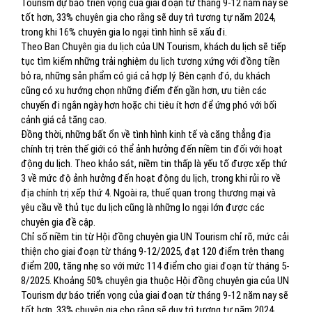
Tourism dự báo triển vọng của giai đoạn từ tháng 9-12 năm nay sẽ
tốt hơn, 33% chuyên gia cho rằng sẽ duy trì tương tự năm 2024,
trong khi 16% chuyên gia lo ngại tình hình sẽ xấu đi.
Theo Ban Chuyên gia du lịch của UN Tourism, khách du lịch sẽ tiếp
tục tìm kiếm những trải nghiệm du lịch tương xứng với đồng tiền
bỏ ra, những sản phẩm có giá cả hợp lý. Bên cạnh đó, du khách
cũng có xu hướng chọn những điểm đến gần hơn, ưu tiên các
chuyến đi ngắn ngày hơn hoặc chi tiêu ít hơn để ứng phó với bối
cảnh giá cả tăng cao.
Đồng thời, những bất ổn về tình hình kinh tế và căng thẳng địa
chính trị trên thế giới có thể ảnh hưởng đến niềm tin đối với hoạt
động du lịch. Theo khảo sát, niềm tin thấp là yếu tố được xếp thứ
3 về mức độ ảnh hưởng đến hoạt động du lịch, trong khi rủi ro về
địa chính trị xếp thứ 4. Ngoài ra, thuế quan trong thương mại và
yêu cầu về thủ tục du lịch cũng là những lo ngại lớn được các
chuyên gia đề cập.
Chỉ số niềm tin từ Hội đồng chuyên gia UN Tourism chỉ rõ, mức cải
thiện cho giai đoạn từ tháng 9-12/2025, đạt 120 điểm trên thang
điểm 200, tăng nhẹ so với mức 114 điểm cho giai đoạn từ tháng 5-
8/2025. Khoảng 50% chuyên gia thuộc Hội đồng chuyên gia của UN
Tourism dự báo triển vọng của giai đoạn từ tháng 9-12 năm nay sẽ
tốt hơn, 33% chuyên gia cho rằng sẽ duy trì tương tự năm 2024,