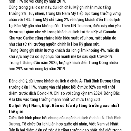
hơn 11% so với cùng kỳ năm 2019.
Cũng trong giai đoạn này, du lịch châu Mỹ ghi nhận mức tăng
trưởng 3%. Tuy nhiên, trong khi Nam Mỹ tiếp tục tăng trưởng vững
chắc với 14%, Trung Mỹ chỉ tăng 2% về lượng khách đến thì du lịch
tại Bắc Mỹ gần như không đổi. Theo UN Tourism, điều này chủ yếu
do sự sụt giảm nhẹ về lượng khách du lịch tại Hoa Kỳ và Canada.
Khu vực Caribe cũng chứng kiến ​​hiệu suất yếu hơn, một phần do
nhu cầu từ thị trường nguồn chính là Hoa Kỳ giảm sút.
Trung Đông ghi nhận lượng khách du lịch giảm khoảng 4%, mặc dù
khu vực này đã có sự phục hồi mạnh mẽ kể sau dịch Covid-19.
Trong 6 tháng đầu năm 2025, lượng khách đến Trung Đông nhiều
hơn 29% so với cùng kỳ năm 2019.
Đáng chú ý, dù lượng khách du lịch ở châu Á-Thái Bình Dương tăng
trưởng đến 11%, nhưng vẫn chỉ phục hồi ở mức 92% so với thời
điểm trước dịch Covid-19. Chỉ so với cùng kỳ năm 2024, Đông Bắc
Á là khu vực tăng trưởng mạnh nhất với mức tăng 20%.
Du lịch Việt Nam, Nhật Bản có tốc độ tăng trưởng cao nhất
thế giới
Giữa tình hình phục hồi chung của ngành du lịch ở
châu Á-Thái Bình
Dương
, Tổ chức Du lịch Liên hợp quốc ghi nhận, Việt Nam và Nhật
Bản là hai điểm đến có tốc độ tăng trưởng cao nhất thế giới trong