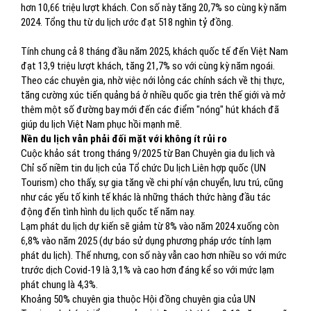
hơn 10,66 triệu lượt khách. Con số này tăng 20,7% so cùng kỳ năm
2024. Tổng thu từ du lịch ước đạt 518 nghìn tỷ đồng.
Tính chung cả 8 tháng đầu năm 2025, khách quốc tế đến Việt Nam
đạt 13,9 triệu lượt khách, tăng 21,7% so với cùng kỳ năm ngoái.
Theo các chuyên gia, nhờ việc nới lỏng các chính sách về thị thực,
tăng cường xúc tiến quảng bá ở nhiều quốc gia trên thế giới và mở
thêm một số đường bay mới đến các điểm "nóng" hút khách đã
giúp du lịch Việt Nam phục hồi mạnh mẽ.
Nền du lịch vẫn phải đối mặt với không ít rủi ro
Cuộc khảo sát trong tháng 9/2025 từ Ban Chuyên gia du lịch và
Chỉ số niềm tin du lịch của Tổ chức Du lịch Liên hợp quốc (UN
Tourism) cho thấy, sự gia tăng về chi phí vận chuyển, lưu trú, cũng
như các yếu tố kinh tế khác là những thách thức hàng đầu tác
động đến tình hình du lịch quốc tế năm nay.
Lạm phát du lịch dự kiến ​​sẽ giảm từ 8% vào năm 2024 xuống còn
6,8% vào năm 2025 (dự báo sử dụng phương pháp ước tính lạm
phát du lịch). Thế nhưng, con số này vẫn cao hơn nhiều so với mức
trước dịch Covid-19 là 3,1% và cao hơn đáng kể so với mức lạm
phát chung là 4,3%.
Khoảng 50% chuyên gia thuộc Hội đồng chuyên gia của UN