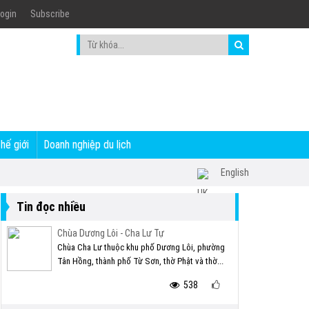
ogin
Subscribe
thế giới
Doanh nghiệp du lịch
English
Tin đọc nhiều
Chùa Dương Lôi - Cha Lư Tự
Chùa Cha Lư thuộc khu phố Dương Lôi, phường
Tân Hồng, thành phố Từ Sơn, thờ Phật và thờ...
538