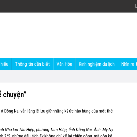
L
chiếu
Thông tin cần biết
Văn Hóa
Kinh nghiệm du lịch
Nhìn ra 
ể chuyện”
 ở Đồng Nai vẫn lặng lẽ lưu giữ những ký ức hào hùng của một thời
 tích Nhà lao Tân Hiệp, phường Tam Hiệp, tỉnh Đồng Nai. Ảnh: My Ny
2/9, những dấu tích ấy không chỉ kể lại chiến công, mà còn kể