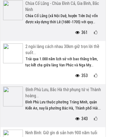
Chùa Cổ Lũng - Chùa Đình Cả, Gia Bình, Bắc
Ninh
Chùa Cổ Lũng (xã Nội Duệ, huyện Tiên Du) vốn
được xây dựng thời Lê (1680 -1705) với quy...
361
2 ngôi làng cách nhau 30km giữ trọn lời thề
suốt...
Trải qua 1.000 năm lịch sử với bao thăng trầm,
tục kết chạ giữa làng Vạn Phúc và Nga My...
353
Đình Phù Lưu, Bắc Hà thờ phụng tứ vị Thành
hoàng...
Đình Phù Lưu thuộc phường Tràng Minh, quận
Kiến An, nay là phường Bắc Hà, Thành phố Hải...
343
Ninh Bình: Giữ gìn di sản hơn 900 năm tuổi