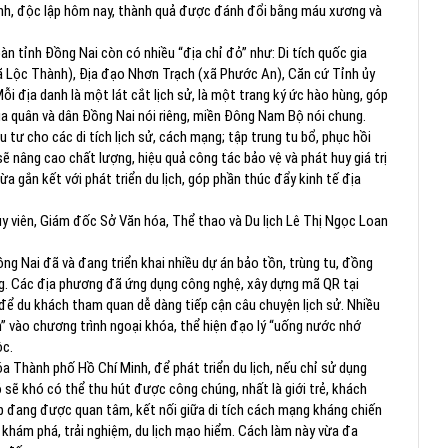
 bình, độc lập hôm nay, thành quả được đánh đổi bằng máu xương và
àn tỉnh Đồng Nai còn có nhiều “địa chỉ đỏ” như: Di tích quốc gia
ã Lộc Thành), Địa đạo Nhơn Trạch (xã Phước An), Căn cứ Tỉnh ủy
 địa danh là một lát cắt lịch sử, là một trang ký ức hào hùng, góp
ủa quân và dân Đồng Nai nói riêng, miền Đông Nam Bộ nói chung.
u tư cho các di tích lịch sử, cách mạng; tập trung tu bổ, phục hồi
 sẽ nâng cao chất lượng, hiệu quả công tác bảo vệ và phát huy giá trị
ừa gắn kết với phát triển du lịch, góp phần thúc đẩy kinh tế địa
ủy viên, Giám đốc Sở Văn hóa, Thể thao và Du lịch Lê Thị Ngọc Loan
Đồng Nai đã và đang triển khai nhiều dự án bảo tồn, trùng tu, đồng
ng. Các địa phương đã ứng dụng công nghệ, xây dựng mã QR tại
 để du khách tham quan dễ dàng tiếp cận câu chuyện lịch sử. Nhiều
h” vào chương trình ngoại khóa, thể hiện đạo lý “uống nước nhớ
ộc.
 Thành phố Hồ Chí Minh, để phát triển du lịch, nếu chỉ sử dụng
 sẽ khó có thể thu hút được công chúng, nhất là giới trẻ, khách
hợp đang được quan tâm, kết nối giữa di tích cách mạng kháng chiến
ịch khám phá, trải nghiệm, du lịch mạo hiểm. Cách làm này vừa đa