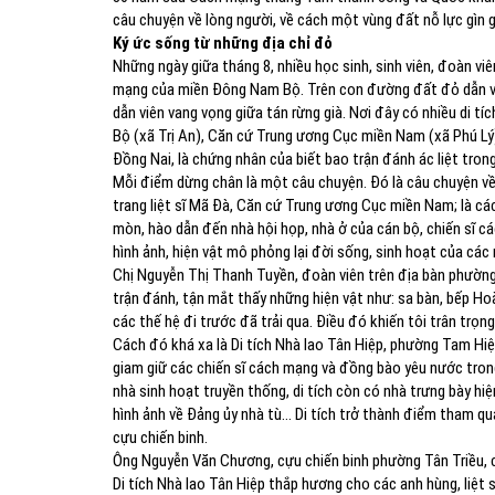
câu chuyện về lòng người, về cách một vùng đất nỗ lực gìn g
Ký ức sống từ những địa chỉ đỏ
Những ngày giữa tháng 8, nhiều học sinh, sinh viên, đoàn viên
mạng của miền Đông Nam Bộ. Trên con đường đất đỏ dẫn vào
dẫn viên vang vọng giữa tán rừng già. Nơi đây có nhiều di t
Bộ (xã Trị An), Căn cứ Trung ương Cục miền Nam (xã Phú Lý
Đồng Nai, là chứng nhân của biết bao trận đánh ác liệt tro
Mỗi điểm dừng chân là một câu chuyện. Đó là câu chuyện về
trang liệt sĩ Mã Đà, Căn cứ Trung ương Cục miền Nam; là cá
mòn, hào dẫn đến nhà hội họp, nhà ở của cán bộ, chiến sĩ 
hình ảnh, hiện vật mô phỏng lại đời sống, sinh hoạt của c
Chị Nguyễn Thị Thanh Tuyền, đoàn viên trên địa bàn phường
trận đánh, tận mắt thấy những hiện vật như: sa bàn, bếp Ho
các thế hệ đi trước đã trải qua. Điều đó khiến tôi trân trọ
Cách đó khá xa là Di tích Nhà lao Tân Hiệp, phường Tam Hiệp - m
giam giữ các chiến sĩ cách mạng và đồng bào yêu nước tron
nhà sinh hoạt truyền thống, di tích còn có nhà trưng bày hiện
hình ảnh về Đảng ủy nhà tù... Di tích trở thành điểm tham q
cựu chiến binh.
Ông Nguyễn Văn Chương, cựu chiến binh phường Tân Triều, cho 
Di tích Nhà lao Tân Hiệp thắp hương cho các anh hùng, liệt s