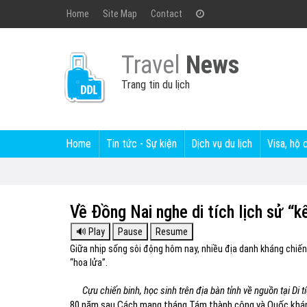
Home
Site Map
Contact
Travel
News
Trang tin du lịch
Home
Tin tức - Sự kiện
Dịch vụ du lịch
Visa, hộ 
Về Đồng Nai nghe di tích lịch sử “k
Giữa nhịp sống sôi động hôm nay, nhiều địa danh kháng chiến
“hoa lửa”.
Cựu chiến binh, học sinh trên địa bàn tỉnh về nguồn tại Di
80 năm sau Cách mạng tháng Tám thành công và Quốc khánh 