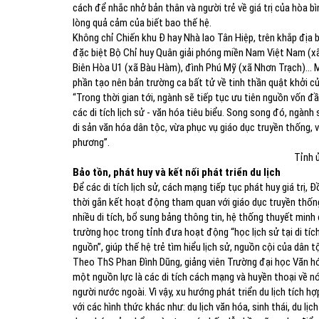
cách để nhắc nhở bản thân và người trẻ về giá trị của hòa
lòng quả cảm của biết bao thế hệ.
Không chỉ Chiến khu Đ hay Nhà lao Tân Hiệp, trên khắp địa b
đặc biệt Bộ Chỉ huy Quân giải phóng miền Nam Việt Nam (x
Biên Hòa U1 (xã Bàu Hàm), đình Phú Mỹ (xã Nhơn Trạch)… Mỗi
phần tạo nên bản trường ca bất tử về tinh thần quật khởi c
“Trong thời gian tới, ngành sẽ tiếp tục ưu tiên nguồn vốn đầ
các di tích lịch sử - văn hóa tiêu biểu. Song song đó, ngành
di sản văn hóa dân tộc, vừa phục vụ giáo dục truyền thống, v
phương”.
Tỉnh 
Bảo tồn, phát huy và kết nối phát triển du lịch
Để các di tích lịch sử, cách mạng tiếp tục phát huy giá trị, 
thời gắn kết hoạt động tham quan với giáo dục truyền thố
nhiều di tích, bổ sung bảng thông tin, hệ thống thuyết minh
trường học trong tỉnh đưa hoạt động “học lịch sử tại di tíc
nguồn”, giúp thế hệ trẻ tìm hiểu lịch sử, nguồn cội của dân t
Theo ThS Phan Đình Dũng, giảng viên Trường đại học Văn hóa
một nguồn lực là các di tích cách mạng và huyền thoại về nó
người nước ngoài. Vì vậy, xu hướng phát triển du lịch tích 
với các hình thức khác như: du lịch văn hóa, sinh thái, du l