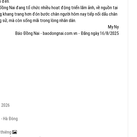
ểm đến.
ng Nai đang tổ chức nhiều hoạt động triển lãm ảnh, về nguồn tại
rang khang trang hơn đón bước chân người hôm nay tiếp nối dấu chân
g sử, mà còn sống mãi trong lòng nhân dân.
My Ny
Báo Đồng Nai - baodongnai.com.vn - Đăng ngày 16/8/2025
m 2026
 - Hà Đông
h thiêng