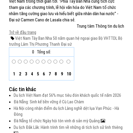
Việt Nam trong thời gian tới. “Phía Tây Ban Nha cũng tích cực
tham gia các chương trình, lễ hội văn hóa do Việt Nam tổ chức
nhằm tăng cường giao lưu và hiểu biết giữa nhân dân hai nước” -
Đại sứ Carmen Cano de Lasala chia sẻ.
Trung tâm Thông tin du lịch
Trở về đầu trang
Việt Nam
Tây Ban Nha
50 năm
quan hệ ngoại giao
Bộ VHTTDL
Bộ
trưởng
Lâm Thị Phương Thanh
Đại sứ
0
Tổng số:
1
2
3
4
5
6
7
8
9
10
Các tin khác
Du lịch Việt Nam đạt 56% mục tiêu đón khách quốc tế năm 2026
Đà Nẵng: Sinh kế bền vững ở Cù Lao Chàm
Hà Nội công nhận điểm du lịch Làng nghề dệt lụa Vạn Phúc - Hà
Đông
Đà Nẵng tổ chức Ngày hội tôn vinh di sản mỳ Quảng
Du lịch Đắk Lắk: Hành trình tìm về những di tích lịch sử linh thiêng