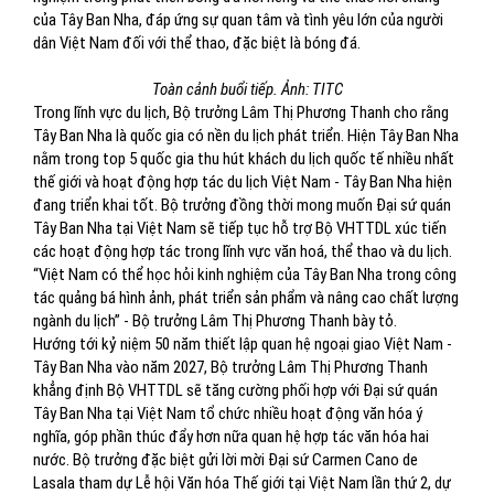
của Tây Ban Nha, đáp ứng sự quan tâm và tình yêu lớn của người
dân Việt Nam đối với thể thao, đặc biệt là bóng đá.
Toàn cảnh buổi tiếp. Ảnh: TITC
Trong lĩnh vực du lịch, Bộ trưởng Lâm Thị Phương Thanh cho rằng
Tây Ban Nha là quốc gia có nền du lịch phát triển. Hiện Tây Ban Nha
nằm trong top 5 quốc gia thu hút khách du lịch quốc tế nhiều nhất
thế giới và hoạt động hợp tác du lịch Việt Nam - Tây Ban Nha hiện
đang triển khai tốt. Bộ trưởng đồng thời mong muốn Đại sứ quán
Tây Ban Nha tại Việt Nam sẽ tiếp tục hỗ trợ Bộ VHTTDL xúc tiến
các hoạt động hợp tác trong lĩnh vực văn hoá, thể thao và du lịch.
“Việt Nam có thể học hỏi kinh nghiệm của Tây Ban Nha trong công
tác quảng bá hình ảnh, phát triển sản phẩm và nâng cao chất lượng
ngành du lịch” - Bộ trưởng Lâm Thị Phương Thanh bày tỏ.
Hướng tới kỷ niệm 50 năm thiết lập quan hệ ngoại giao Việt Nam -
Tây Ban Nha vào năm 2027, Bộ trưởng Lâm Thị Phương Thanh
khẳng định Bộ VHTTDL sẽ tăng cường phối hợp với Đại sứ quán
Tây Ban Nha tại Việt Nam tổ chức nhiều hoạt động văn hóa ý
nghĩa, góp phần thúc đẩy hơn nữa quan hệ hợp tác văn hóa hai
nước. Bộ trưởng đặc biệt gửi lời mời Đại sứ Carmen Cano de
Lasala tham dự Lễ hội Văn hóa Thế giới tại Việt Nam lần thứ 2, dự