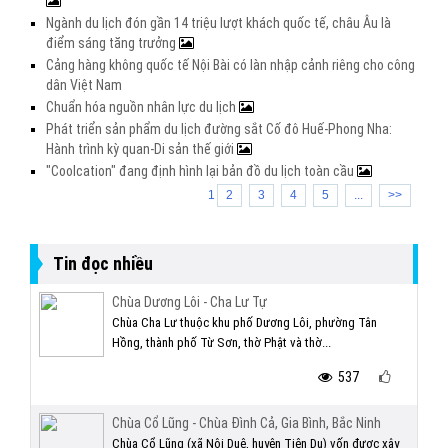
Ngành du lịch đón gần 14 triệu lượt khách quốc tế, châu Âu là
điểm sáng tăng trưởng
Cảng hàng không quốc tế Nội Bài có làn nhập cảnh riêng cho công
dân Việt Nam
Chuẩn hóa nguồn nhân lực du lịch
Phát triển sản phẩm du lịch đường sắt Cố đô Huế-Phong Nha:
Hành trình kỳ quan-Di sản thế giới
"Coolcation" đang định hình lại bản đồ du lịch toàn cầu
1
2
3
4
5
...
>>
Tin đọc nhiều
Chùa Dương Lôi - Cha Lư Tự
Chùa Cha Lư thuộc khu phố Dương Lôi, phường Tân
Hồng, thành phố Từ Sơn, thờ Phật và thờ...
537
Chùa Cổ Lũng - Chùa Đình Cả, Gia Bình, Bắc Ninh
Chùa Cổ Lũng (xã Nội Duệ, huyện Tiên Du) vốn được xây