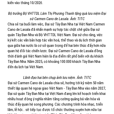
kiến vào tháng 10/2026.
Bộ trưởng Bộ VHTTDL Lâm Thị Phương Thanh tặng quà lưu niệm Đại
sứ Carmen Cano de Lasala. Ảnh: TITC
Chia sẻ tại buổi làm việc, Đại sứ Tây Ban Nha tại Việt Nam Carmen
Cano de Lasala đã nhấn mạnh sự hợp tác chặt chẽ giữa Đại sứ
quán Tây Ban Nha và Bộ VHTTDL Việt Nam. Đại sứ cho rằng, việc
ký kết các văn bản hợp tác văn hoá, thể thao và du lịch thời gian
qua giữa hai nước là cơ sở quan trọng để hai bên thúc đẩy hơn nữa
quan hệ đối tác chiến lược. Đại sứ Carmen Cano de Lasala đồng
thời đánh giá Việt Nam hiện là địa điểm rất phổ biến với du khách
Tây Ban Nha. Năm 2025, có khoảng 100.000 khách Tây Ban Nha
đến du lịch tại Việt Nam.
Lãnh đạo hai bên chụp ảnh lưu niệm. Ảnh: TITC
Đại sứ Carmen Cano de Lasala chia sẻ, hướng tới kỷ niệm 50 năm
thiết lập quan hệ ngoại giao Việt Nam - Tây Ban Nha vào năm 2027,
Đại sứ quán Tây Ban Nha tại Việt Nam đang lên kế hoạch triển khai
nhiều hoạt động ý nghĩa nhằm tăng cường quảng bá văn hóa và
thúc đẩy quan hệ song phương. Các chương trình hòa nhạc, triển
lãm, lễ hội… sẽ tiếp tục được tổ chức thường xuyên hơn nữa tại