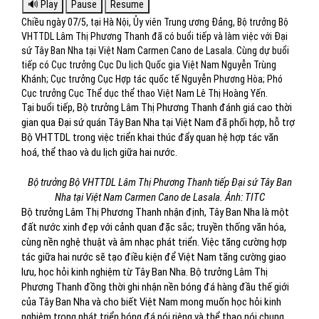
Chiều ngày 07/5, tại Hà Nội, Ủy viên Trung ương Đảng, Bộ trưởng Bộ
VHTTDL Lâm Thị Phương Thanh đã có buổi tiếp và làm việc với Đại
sứ Tây Ban Nha tại Việt Nam Carmen Cano de Lasala. Cùng dự buổi
tiếp có Cục trưởng Cục Du lịch Quốc gia Việt Nam Nguyễn Trùng
Khánh; Cục trưởng Cục Hợp tác quốc tế Nguyễn Phương Hòa; Phó
Cục trưởng Cục Thể dục thể thao Việt Nam Lê Thị Hoàng Yến.
Tại buổi tiếp, Bộ trưởng Lâm Thị Phương Thanh đánh giá cao thời
gian qua Đại sứ quán Tây Ban Nha tại Việt Nam đã phối hợp, hỗ trợ
Bộ VHTTDL trong việc triển khai thúc đẩy quan hệ hợp tác văn
hoá, thể thao và du lịch giữa hai nước.
Bộ trưởng Bộ VHTTDL Lâm Thị Phương Thanh tiếp Đại sứ Tây Ban
Nha tại Việt Nam Carmen Cano de Lasala. Ảnh: TITC
Bộ trưởng Lâm Thị Phương Thanh nhận định, Tây Ban Nha là một
đất nước xinh đẹp với cảnh quan đặc sắc; truyền thống văn hóa,
cùng nền nghệ thuật và âm nhạc phát triển. Việc tăng cường hợp
tác giữa hai nước sẽ tạo điều kiện để Việt Nam tăng cường giao
lưu, học hỏi kinh nghiệm từ Tây Ban Nha. Bộ trưởng Lâm Thị
Phương Thanh đồng thời ghi nhận nền bóng đá hàng đầu thế giới
của Tây Ban Nha và cho biết Việt Nam mong muốn học hỏi kinh
nghiệm trong phát triển bóng đá nói riêng và thể thao nói chung