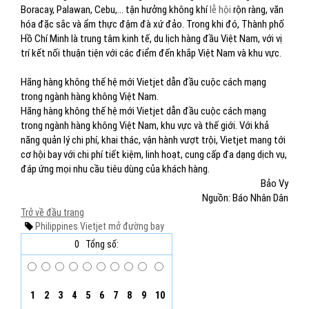
Boracay, Palawan, Cebu,… tận hưởng không khí
lễ hội
rộn ràng, văn
hóa đặc sắc và ẩm thực đậm đà xứ đảo. Trong khi đó, Thành phố
Hồ Chí Minh là trung tâm kinh tế, du lịch hàng đầu Việt Nam, với vị
trí kết nối thuận tiện với các điểm đến khắp Việt Nam và khu vực.
Hãng hàng không thế hệ mới Vietjet dẫn đầu cuộc cách mạng
trong ngành hàng không Việt Nam.
Hãng hàng không thế hệ mới Vietjet dẫn đầu cuộc cách mạng
trong ngành hàng không Việt Nam, khu vực và thế giới. Với khả
năng quản lý chi phí, khai thác, vận hành vượt trội, Vietjet mang tới
cơ hội bay với chi phí tiết kiệm, linh hoạt, cung cấp đa dạng dịch vụ,
đáp ứng mọi nhu cầu tiêu dùng của khách hàng.
Bảo Vy
Nguồn: Báo Nhân Dân
Trở về đầu trang
Philippines
Vietjet
mở đường bay
0
Tổng số:
1
2
3
4
5
6
7
8
9
10