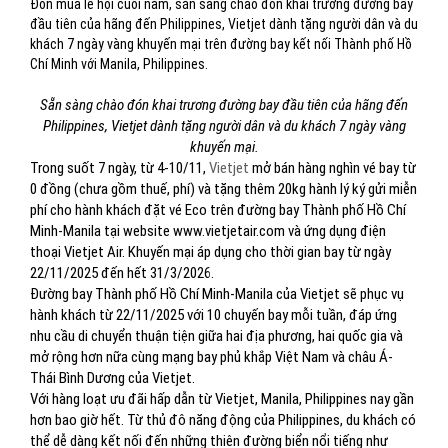
Đón mùa lễ hội cuối năm, sẵn sàng chào đón khai trương đường bay
đầu tiên của hãng đến Philippines, Vietjet dành tặng người dân và du
khách 7 ngày vàng khuyến mại trên đường bay kết nối Thành phố Hồ
Chí Minh với Manila, Philippines.
Sẵn sàng chào đón khai trương đường bay đầu tiên của hãng đến
Philippines, Vietjet dành tặng người dân và du khách 7 ngày vàng
khuyến mại.
Trong suốt 7 ngày, từ 4-10/11,
Vietjet
mở bán hàng nghìn vé bay từ
0 đồng (chưa gồm thuế, phí) và tặng thêm 20kg hành lý ký gửi miễn
phí cho hành khách đặt vé Eco trên đường bay Thành phố Hồ Chí
Minh-Manila tại website www.vietjetair.com và ứng dụng điện
thoại Vietjet Air. Khuyến mại áp dụng cho thời gian bay từ ngày
22/11/2025 đến hết 31/3/2026.
Đường bay Thành phố Hồ Chí Minh-Manila của Vietjet sẽ phục vụ
hành khách từ 22/11/2025 với 10 chuyến bay mỗi tuần, đáp ứng
nhu cầu di chuyển thuận tiện giữa hai địa phương, hai quốc gia và
mở rộng hơn nữa cùng mạng bay phủ khắp Việt Nam và châu Á-
Thái Bình Dương của Vietjet.
Với hàng loạt ưu đãi hấp dẫn từ Vietjet, Manila, Philippines nay gần
hơn bao giờ hết. Từ thủ đô năng động của Philippines, du khách có
thể dễ dàng kết nối đến những thiên đường biển nổi tiếng như