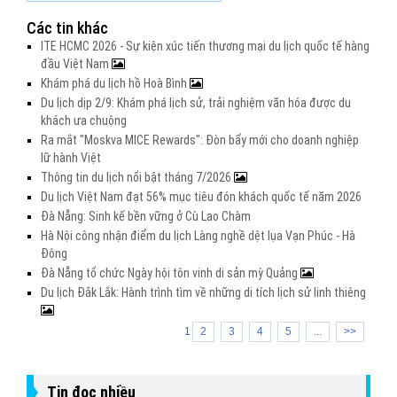
Các tin khác
ITE HCMC 2026 - Sự kiện xúc tiến thương mại du lịch quốc tế hàng
đầu Việt Nam
Khám phá du lịch hồ Hoà Bình
Du lịch dịp 2/9: Khám phá lịch sử, trải nghiệm văn hóa được du
khách ưa chuộng
Ra mắt "Moskva MICE Rewards": Đòn bẩy mới cho doanh nghiệp
lữ hành Việt
Thông tin du lịch nổi bật tháng 7/2026
Du lịch Việt Nam đạt 56% mục tiêu đón khách quốc tế năm 2026
Đà Nẵng: Sinh kế bền vững ở Cù Lao Chàm
Hà Nội công nhận điểm du lịch Làng nghề dệt lụa Vạn Phúc - Hà
Đông
Đà Nẵng tổ chức Ngày hội tôn vinh di sản mỳ Quảng
Du lịch Đắk Lắk: Hành trình tìm về những di tích lịch sử linh thiêng
1
2
3
4
5
...
>>
Tin đọc nhiều