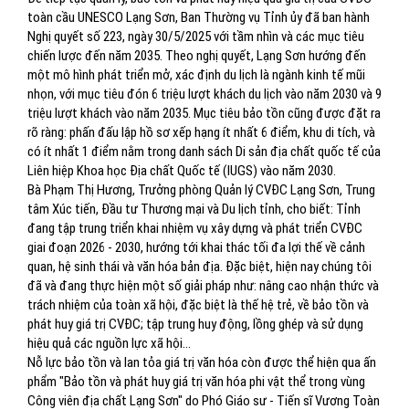
toàn cầu UNESCO Lạng Sơn, Ban Thường vụ Tỉnh ủy đã ban hành
Nghị quyết số 223, ngày 30/5/2025 với tầm nhìn và các mục tiêu
chiến lược đến năm 2035. Theo nghị quyết, Lạng Sơn hướng đến
một mô hình phát triển mở, xác định du lịch là ngành kinh tế mũi
nhọn, với mục tiêu đón 6 triệu lượt khách du lịch vào năm 2030 và 9
triệu lượt khách vào năm 2035. Mục tiêu bảo tồn cũng được đặt ra
rõ ràng: phấn đấu lập hồ sơ xếp hạng ít nhất 6 điểm, khu di tích, và
có ít nhất 1 điểm nằm trong danh sách Di sản địa chất quốc tế của
Liên hiệp Khoa học Địa chất Quốc tế (IUGS) vào năm 2030.
Bà Phạm Thị Hương, Trưởng phòng Quản lý CVĐC Lạng Sơn, Trung
tâm Xúc tiến, Đầu tư Thương mại và Du lịch tỉnh, cho biết: Tỉnh
đang tập trung triển khai nhiệm vụ xây dựng và phát triển CVĐC
giai đoạn 2026 - 2030, hướng tới khai thác tối đa lợi thế về cảnh
quan, hệ sinh thái và văn hóa bản địa. Đặc biệt, hiện nay chúng tôi
đã và đang thực hiện một số giải pháp như: nâng cao nhận thức và
trách nhiệm của toàn xã hội, đặc biệt là thế hệ trẻ, về bảo tồn và
phát huy giá trị CVĐC; tập trung huy động, lồng ghép và sử dụng
hiệu quả các nguồn lực xã hội...
Nỗ lực bảo tồn và lan tỏa giá trị văn hóa còn được thể hiện qua ấn
phẩm "Bảo tồn và phát huy giá trị văn hóa phi vật thể trong vùng
Công viên địa chất Lạng Sơn" do Phó Giáo sư - Tiến sĩ Vương Toàn