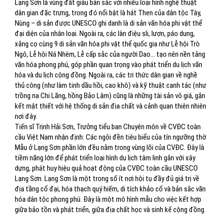
Lạng Sơn là vùng đất giàu bản sắc với nhiều loại hình nghệ thuật
dân gian đặc trưng, trong đó nổi bật là hát Then của dân tộc Tày,
Nùng – di sản được UNESCO ghi danh là di sản văn hóa phi vật thể
đại diện của nhân loại. Ngoài ra, các làn điệu sli, lượn, páo dung,
xắng cọ cùng 9 di sản văn hóa phi vật thể quốc gia như Lễ hội Trò
Ngô, Lễ hội Ná Nhèm, Lễ cấp sắc của người Dao… tạo nên nền tảng
văn hóa phong phú, góp phần quan trọng vào phát triển du lịch văn
hóa và du lịch cộng đồng. Ngoài ra, các tri thức dân gian về nghề
thủ công (như làm tinh dầu hồi, cao khô) và kỹ thuật canh tác (như
trồng na Chi Lăng, hồng Bảo Lâm) cũng là những tài sản vô giá, gắn
kết mật thiết với hệ thống di sản địa chất và cảnh quan thiên nhiên
nơi đây.
Tiến sĩ Trịnh Hải Sơn, Trưởng tiểu ban Chuyên môn về CVĐC toàn
cầu Việt Nam nhận định: Các ngôi đền tiêu biểu của tín ngưỡng thờ
Mẫu ở Lạng Sơn phần lớn đều nằm trong vùng lõi của CVĐC. Đây là
tiềm năng lớn để phát triển loại hình du lịch tâm linh gắn với xây
dựng, phát huy hiệu quả hoạt động của CVĐC toàn cầu UNESCO
Lạng Sơn. Lạng Sơn là một trong số ít nơi hội tụ đầy đủ giá trị về
địa tầng cổ đại, hóa thạch quý hiếm, di tích khảo cổ và bản sắc văn
hóa dân tộc phong phú. Đây là một mô hình mẫu cho việc kết hợp
giữa bảo tồn và phát triển, giữa địa chất học và sinh kế cộng đồng.