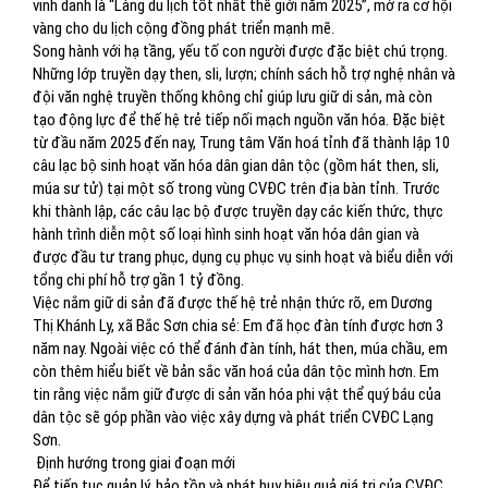
vinh danh là “Làng du lịch tốt nhất thế giới năm 2025”, mở ra cơ hội
vàng cho du lịch cộng đồng phát triển mạnh mẽ.
Song hành với hạ tầng, yếu tố con người được đặc biệt chú trọng.
Những lớp truyền dạy then, sli, lượn; chính sách hỗ trợ nghệ nhân và
đội văn nghệ truyền thống không chỉ giúp lưu giữ di sản, mà còn
tạo động lực để thế hệ trẻ tiếp nối mạch nguồn văn hóa. Đặc biệt
từ đầu năm 2025 đến nay, Trung tâm Văn hoá tỉnh đã thành lập 10
câu lạc bộ sinh hoạt văn hóa dân gian dân tộc (gồm hát then, sli,
múa sư tử) tại một số trong vùng CVĐC trên địa bàn tỉnh. Trước
khi thành lập, các câu lạc bộ được truyền dạy các kiến thức, thực
hành trình diễn một số loại hình sinh hoạt văn hóa dân gian và
được đầu tư trang phục, dụng cụ phục vụ sinh hoạt và biểu diễn với
tổng chi phí hỗ trợ gần 1 tỷ đồng.
Việc nắm giữ di sản đã được thế hệ trẻ nhận thức rõ, em Dương
Thị Khánh Ly, xã Bắc Sơn chia sẻ: Em đã học đàn tính được hơn 3
năm nay. Ngoài việc có thể đánh đàn tính, hát then, múa chầu, em
còn thêm hiểu biết về bản sắc văn hoá của dân tộc mình hơn. Em
tin rằng việc nắm giữ được di sản văn hóa phi vật thể quý báu của
dân tộc sẽ góp phần vào việc xây dựng và phát triển CVĐC Lạng
Sơn.
Định hướng trong giai đoạn mới
Để tiếp tục quản lý, bảo tồn và phát huy hiệu quả giá trị của CVĐC