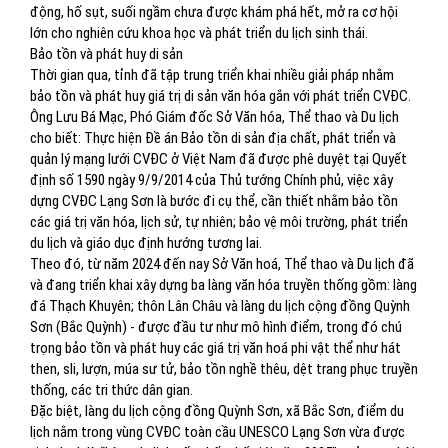
động, hố sụt, suối ngầm chưa được khám phá hết, mở ra cơ hội
lớn cho nghiên cứu khoa học và phát triển du lịch sinh thái.
Bảo tồn và phát huy di sản
Thời gian qua, tỉnh đã tập trung triển khai nhiều giải pháp nhằm
bảo tồn và phát huy giá trị di sản văn hóa gắn với phát triển CVĐC.
Ông Lưu Bá Mạc, Phó Giám đốc Sở Văn hóa, Thể thao và Du lịch
cho biết: Thực hiện Đề án Bảo tồn di sản địa chất, phát triển và
quản lý mạng lưới CVĐC ở Việt Nam đã được phê duyệt tại Quyết
định số 1590 ngày 9/9/2014 của Thủ tướng Chính phủ, việc xây
dựng CVĐC Lạng Sơn là bước đi cụ thể, cần thiết nhằm bảo tồn
các giá trị văn hóa, lịch sử, tự nhiên; bảo vệ môi trường, phát triển
du lịch và giáo dục định hướng tương lai.
Theo đó, từ năm 2024 đến nay Sở Văn hoá, Thể thao và Du lịch đã
và đang triển khai xây dựng ba làng văn hóa truyền thống gồm: làng
đá Thạch Khuyên; thôn Lân Châu và làng du lịch cộng đồng Quỳnh
Sơn (Bắc Quỳnh) - được đầu tư như mô hình điểm, trong đó chú
trọng bảo tồn và phát huy các giá trị văn hoá phi vật thể như hát
then, sli, lượn, múa sư tử, bảo tồn nghề thêu, dệt trang phục truyền
thống, các tri thức dân gian.
Đặc biệt, làng du lịch cộng đồng Quỳnh Sơn, xã Bắc Sơn, điểm du
lịch nằm trong vùng CVĐC toàn cầu UNESCO Lạng Sơn vừa được