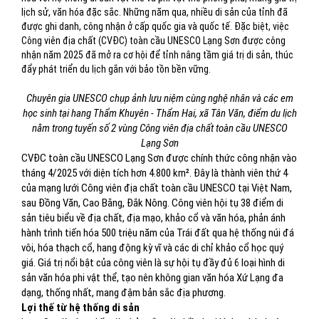
lịch sử, văn hóa đặc sắc. Những năm qua, nhiều di sản của tỉnh đã
được ghi danh, công nhận ở cấp quốc gia và quốc tế. Đặc biệt, việc
Công viên địa chất (CVĐC) toàn cầu UNESCO Lạng Sơn được công
nhận năm 2025 đã mở ra cơ hội để tỉnh nâng tầm giá trị di sản, thúc
đẩy phát triển du lịch gắn với bảo tồn bền vững.
Chuyên gia UNESCO chụp ảnh lưu niệm cùng nghệ nhân và các em
học sinh tại hang Thẩm Khuyên - Thẩm Hai, xã Tân Văn, điểm du lịch
nằm trong tuyến số 2 vùng Công viên địa chất toàn cầu UNESCO
Lạng Sơn
CVĐC toàn cầu UNESCO Lạng Sơn được chính thức công nhận vào
tháng 4/2025 với diện tích hơn 4.800 km². Đây là thành viên thứ 4
của mạng lưới Công viên địa chất toàn cầu UNESCO tại Việt Nam,
sau Đồng Văn, Cao Bằng, Đắk Nông. Công viên hội tụ 38 điểm di
sản tiêu biểu về địa chất, địa mạo, khảo cổ và văn hóa, phản ánh
hành trình tiến hóa 500 triệu năm của Trái đất qua hệ thống núi đá
vôi, hóa thạch cổ, hang động kỳ vĩ và các di chỉ khảo cổ học quý
giá. Giá trị nổi bật của công viên là sự hội tụ đầy đủ 6 loại hình di
sản văn hóa phi vật thể, tạo nên không gian văn hóa Xứ Lạng đa
dạng, thống nhất, mang đậm bản sắc địa phương.
Lợi thế từ hệ thống di sản