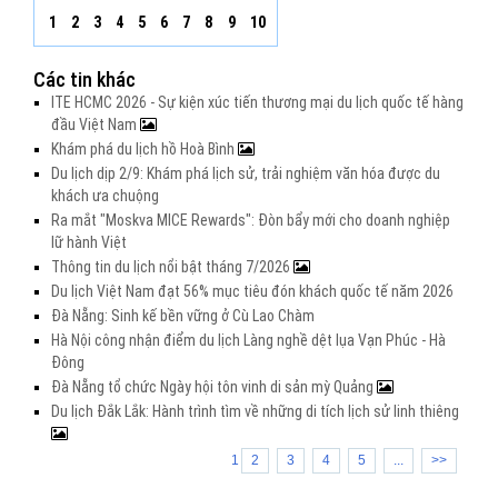
1
2
3
4
5
6
7
8
9
10
Các tin khác
ITE HCMC 2026 - Sự kiện xúc tiến thương mại du lịch quốc tế hàng
đầu Việt Nam
Khám phá du lịch hồ Hoà Bình
Du lịch dịp 2/9: Khám phá lịch sử, trải nghiệm văn hóa được du
khách ưa chuộng
Ra mắt "Moskva MICE Rewards": Đòn bẩy mới cho doanh nghiệp
lữ hành Việt
Thông tin du lịch nổi bật tháng 7/2026
Du lịch Việt Nam đạt 56% mục tiêu đón khách quốc tế năm 2026
Đà Nẵng: Sinh kế bền vững ở Cù Lao Chàm
Hà Nội công nhận điểm du lịch Làng nghề dệt lụa Vạn Phúc - Hà
Đông
Đà Nẵng tổ chức Ngày hội tôn vinh di sản mỳ Quảng
Du lịch Đắk Lắk: Hành trình tìm về những di tích lịch sử linh thiêng
1
2
3
4
5
...
>>