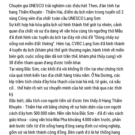
Chuyên gia UNESCO trải nghiệm các điệu hát Then, đàn tính tại
hang Thẩm Khuyên - Thẩm Hai, điểm du lịch nằm trong tuyến số 2
vùng Công viên địa chất toàn cầu UNESCO Lạng Sơn
Sự kết hợp hài hòa giữa lịch sử hình thành thế giới tự nhiên, cảnh
quan địa chất và sự đa dạng về văn hóa cùng tín ngưỡng thờ Mẫu
đã định hình các tuyến du lịch tại đây với chủ đề “Dòng chảy sự
sống nơi miền đất thiêng”. Hiện tại, CVĐC Lạng Sơn đã hình thành
4 tuyến du lịch (khám phá thế giới thượng ngàn; hành trình về miền
biên giới; cuộc sống dân dã nơi trần thế; khám phá thủy cung) với
38 điểm tham quan đang được triển khai.
Tại vùng Bắc Sơn, các khối đá vôi khổng lồ tồn tại như chứng tích
của quá trình kiến tạo địa chất hàng triệu năm. Ở Na Dương, các
lớp trầm tích chứa đầy hóa thạch của loài hà mã, tê giác, cá sấu
cổ… thể hiện rõ nét sự chuyển mình của hệ sinh thái qua các thời
kỳ.
Đặc biệt, dấu tích con người tiền sử được tìm thấy ở Hang Thẩm
Khuyên - Thẩm Hai với bằng chứng về sự hiện diện của con người
cách đây hơn 500.000 năm. Nền văn hóa Bắc Sơn - đã đi vào sách
giáo khoa - cùng văn hóa Mai Pha khoảng 4.000 năm trước, phản
ánh bước tiến từ đời sống hang động sang định cư nông nghiệp,
gốm sứ và hình thành cộng đồng. Bên cạnh đó là hệ thống hang