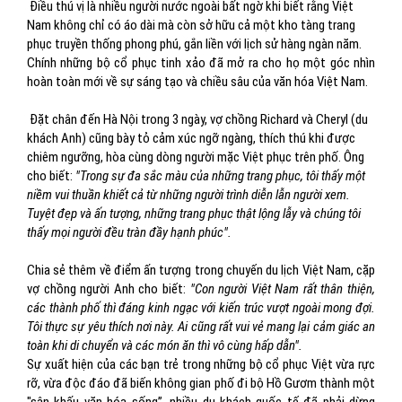
Điều thú vị là nhiều người nước ngoài bất ngờ khi biết rằng Việt
Nam không chỉ có áo dài mà còn sở hữu cả một kho tàng trang
phục truyền thống phong phú, gắn liền với lịch sử hàng ngàn năm.
Chính những bộ cổ phục tinh xảo đã mở ra cho họ một góc nhìn
hoàn toàn mới về sự sáng tạo và chiều sâu của văn hóa Việt Nam.
Đặt chân đến Hà Nội trong 3 ngày, vợ chồng Richard và Cheryl (du
khách Anh) cũng bày tỏ cảm xúc ngỡ ngàng, thích thú khi được
chiêm ngưỡng, hòa cùng dòng người mặc Việt phục trên phố. Ông
cho biết:
"Trong sự đa sắc màu của những trang phục, tôi thấy một
niềm vui thuần khiết cả từ những người trình diễn lẫn người xem.
Tuyệt đẹp và ấn tượng, những trang phục thật lộng lẫy và chúng tôi
thấy mọi người đều tràn đầy hạnh phúc".
Chia sẻ thêm về điểm ấn tượng trong chuyến du lịch Việt Nam, cặp
vợ chồng người Anh cho biết:
"Con người Việt Nam rất thân thiện,
các thành phố thì đáng kinh ngạc với kiến trúc vượt ngoài mong đợi.
Tôi thực sự yêu thích nơi này. Ai cũng rất vui vẻ mang lại cảm giác an
toàn khi di chuyển và các món ăn thì vô cùng hấp dẫn".
Sự xuất hiện của các bạn trẻ trong những bộ cổ phục Việt vừa rực
rỡ, vừa độc đáo đã biến không gian phố đi bộ Hồ Gươm thành một