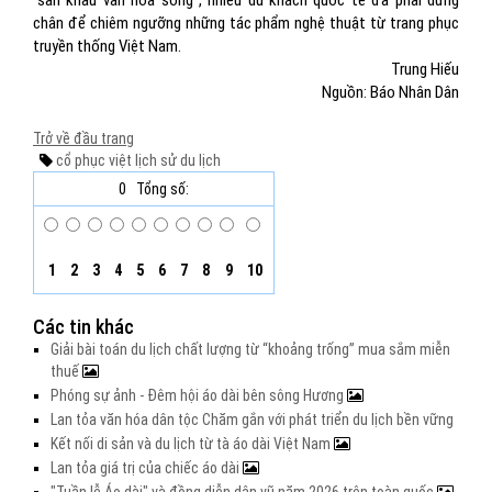
"sân khấu văn hóa sống”, nhiều du khách quốc tế đã phải dừng
chân để chiêm ngưỡng những tác phẩm nghệ thuật từ trang phục
truyền thống Việt Nam.
Trung Hiếu
Nguồn: Báo Nhân Dân
Trở về đầu trang
cổ phục việt
lịch sử
du lịch
0
Tổng số:
1
2
3
4
5
6
7
8
9
10
Các tin khác
Giải bài toán du lịch chất lượng từ “khoảng trống” mua sắm miễn
thuế
Phóng sự ảnh - Đêm hội áo dài bên sông Hương
Lan tỏa văn hóa dân tộc Chăm gắn với phát triển du lịch bền vững
Kết nối di sản và du lịch từ tà áo dài Việt Nam
Lan tỏa giá trị của chiếc áo dài