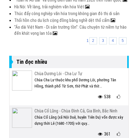
"Tuần lễ Áo dài" và đồng diễn dân vũ năm 2026 trên toàn quốc
Hà Nội: Về làng, trải nghiệm văn hóa Việt
Thúc đẩy công nghiệp văn hóa trong không gian đô thị di sản
Thổi hồn cho du lịch cộng đồng bằng nghề dệt thổ cẩm
“Áo dài Việt Nam - Di sản trường tồn”: Câu chuyện từ niềm tự hào
đến khát vọng lan tỏa
1
2
3
4
5
Tin đọc nhiều
Chùa Dương Lôi - Cha Lư Tự
Chùa Cha Lư thuộc khu phố Dương Lôi, phường Tân
Hồng, thành phố Từ Sơn, thờ Phật và thờ...
538
Chùa Cổ Lũng - Chùa Đình Cả, Gia Bình, Bắc Ninh
Chùa Cổ Lũng (xã Nội Duệ, huyện Tiên Du) vốn được xây
dựng thời Lê (1680 -1705) với quy...
361