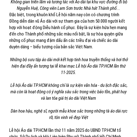
Không gian triển lãm và tương tác với Áo dài tại khu vực đường đi bộ
Nguyễn Huệ, Công viên Lam Sơn trước Nhà hát Thành phố...
Đặc biệt, trong khuôn khổ Lễ hội năm nay còn có chương trình
Đồng diễn dân vũ Áo dài với sự tham gia của hơn 50.000 người kết
hợp với hoạt động Diễu hành cổ phục. Đây là sự kiện hứa hẹn mang
đến cho Thành phố những sắc màu nổi bật, là sự hòa quyện giữa
những cổ phục mang đậm dấu ấn các triều đại và chiếc áo dài
duyên dáng – biểu tượng của bản sắc Việt Nam.
Những bộ sưu tập áo dài mới kết hợp tinh hoa truyền thống và hơi thở
hiện đại đầy ấn tượng tại lễ khai mạc Lễ hội Áo dài TP.HCM lần thứ
11-2025.
Lễ hội Áo dài TP.HCM không chỉ là sự kiện văn hóa - du lịch đặc sắc,
mà còn là hoạt động có ý nghĩa sâu sắc trong việc bảo tồn, phát huy
và lan tỏa giá trị áo dài Việt Nam
Dàn hoa hậu, nghệ sĩ, người mẫu khoe sắc trong những tà áo dài rực
rỡ, tôn vinh vẻ đẹp Việt
Lễ hội Áo dài TP.HCM lần thứ 11 năm 2025 do UBND TP.HCM tổ
chức, Sở Du lịch và Hội Liên hiệp Phụ nữ Thành phố Hồ Chí Minh