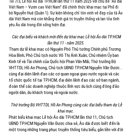
Tối 7/3, Lễ hội Áo dài TP.HCM lần thứ 11 năm 2025 với chủ đề “Áo dài
Việt Nam – Vươn cao Việt Nam” đã chính thức khai mạc tại Phố đi
bộ Nguyễn Huệ (Quận 1). Sự kiện không chỉ tôn vinh vẻ đẹp của tà Áo
dài Việt Nam mà còn khẳng định giá trị truyền thống và lan tỏa tình
yêu Áo dài trong đời sống hiện đại.
Các đại biểu và khách mời đến dự khai mạc Lễ hội Áo dài TP.HCM
lần thứ 11 - năm 2025.
Tham dự lễ khai mạc có Nguyên Phó Thủ tướng Chính phủ Trương
Hòa Bình; Phó Chủ tịch nước Võ Thị Ánh Xuân; Chủ nhiệm Ủy ban
Kinh tế và Tài chính của Quốc hội Phan Văn Mãi; Thứ trưởng Bộ
VHTTDL Hồ An Phong, Chủ tịch UBND TP.HCM Nguyễn Văn Được...
cùng đại diện lãnh đạo các cơ quan ngoại giao nước ngoài và các
tổ chức quốc tế tại TP.HCM; đại diện lãnh đạo các sở ban ngành,
đoàn thể các doanh nghiệp thuộc lĩnh vực du lịch cùng đông đảo
người dân, du khách trong và ngoài nước.
Thứ trưởng Bộ VHTTDL Hồ An Phong cùng các đại biểu tham dự Lễ
khai mạc.
Phát biểu khai mạc Lễ hội Áo dài TP.HCM lần thứ 11, Chủ tịch
UBND TP.HCM Nguyễn Văn Được chia sẻ, Áo dài được biết đến là
một trong những trang phục truyền thống tiêu biểu, gắn liền với đời