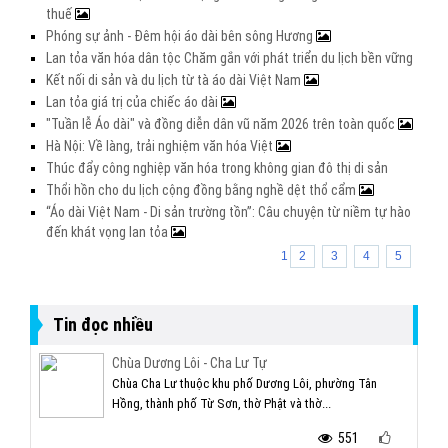
thuế
Phóng sự ảnh - Đêm hội áo dài bên sông Hương
Lan tỏa văn hóa dân tộc Chăm gắn với phát triển du lịch bền vững
Kết nối di sản và du lịch từ tà áo dài Việt Nam
Lan tỏa giá trị của chiếc áo dài
"Tuần lễ Áo dài" và đồng diễn dân vũ năm 2026 trên toàn quốc
Hà Nội: Về làng, trải nghiệm văn hóa Việt
Thúc đẩy công nghiệp văn hóa trong không gian đô thị di sản
Thổi hồn cho du lịch cộng đồng bằng nghề dệt thổ cẩm
“Áo dài Việt Nam - Di sản trường tồn”: Câu chuyện từ niềm tự hào
đến khát vọng lan tỏa
1
2
3
4
5
Tin đọc nhiều
Chùa Dương Lôi - Cha Lư Tự
Chùa Cha Lư thuộc khu phố Dương Lôi, phường Tân
Hồng, thành phố Từ Sơn, thờ Phật và thờ...
551