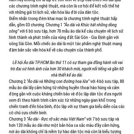
các chương trình nghệ thuật, mà còn là cơ hội để kết nối thế hệ
với những giá trị lịch sử, văn hóa lâu đời của dân tộc.
Điểm nhấn trong đêm khai mạc là chương trình nghệ thuật hấp
dẫn, gồm 03 chương. Chương 1
“Áo dài và Khúc hát những dòng
sông”
với 6 bộ sưu tập, hơn 70 mẫu áo dài kể câu chuyện về lịch sử
hình thành và phát triển của vùng đất Sài Gòn - Gia Định gắn với
sông Sài Gòn. Mỗi chiếc áo dài là một tác phẩm nghệ thuật mang
đậm bản sắc văn hóa kể về câu chuyện của thành phố.
Lễ hội Áo dài TP.HCM lần thứ 11 có sự tham gia đồng hành với vai
trò đại sứ hình ảnh của hơn 30 khách mời, người nổi tiếng và gần 60
nhà thiết kế áo dài.
Chương 2
“Áo dài và Những con đường hoa lửa”
với 4 bộ sưu tập, 80
mẫu áo dài lấy cảm hứng từ những huyền thoại hào hùng và cảm
động gắn với cuộc kháng chiến bảo vệ độc lập dân tộc đưa người
xem đi theo hành trình cảm xúc từ những ngày gian khổ trong
chiến tranh đến hòa bình, độc lập với sự tham gia biểu diễn của các
cô chú cựu chiến binh.
Chương 3
“Áo dài - Rực rỡ sắc màu Việt Nam”
với 7 bộ sưu tập và
hơn 120 mẫu áo dài như một bản hòa ca sắc màu đầy cảm hứng,
nơi áo dài không chỉ là niềm tự hào dân tộc mà còn là biểu tượng