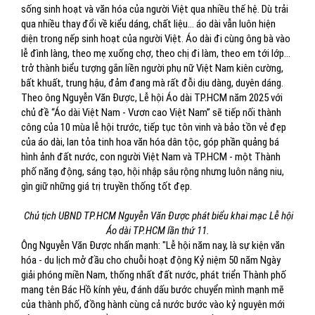
sống sinh hoạt và văn hóa của người Việt qua nhiều thế hệ. Dù trải
qua nhiều thay đổi về kiểu dáng, chất liệu... áo dài vẫn luôn hiện
diện trong nếp sinh hoạt của người Việt. Áo dài đi cùng ông bà vào
lễ đình làng, theo mẹ xuống chợ, theo chị đi làm, theo em tới lớp…
trở thành biểu tượng gắn liền người phụ nữ Việt Nam kiên cường,
bất khuất, trung hậu, đảm đang mà rất đỗi dịu dàng, duyên dáng.
Theo ông Nguyễn Văn Được, Lễ hội Áo dài TP.HCM năm 2025 với
chủ đề “Áo dài Việt Nam - Vươn cao Việt Nam” sẽ tiếp nối thành
công của 10 mùa lễ hội trước, tiếp tục tôn vinh và bảo tồn vẻ đẹp
của áo dài, lan tỏa tinh hoa văn hóa dân tộc, góp phần quảng bá
hình ảnh đất nước, con người Việt Nam và TP.HCM - một Thành
phố năng động, sáng tạo, hội nhập sâu rộng nhưng luôn nâng niu,
gìn giữ những giá trị truyền thống tốt đẹp.
Chủ tịch UBND TP.HCM Nguyễn Văn Được phát biểu khai mạc Lễ hội
Áo dài TP.HCM lần thứ 11.
Ông Nguyễn Văn Được nhấn mạnh: "Lễ hội năm nay, là sự kiện văn
hóa - du lịch mở đầu cho chuỗi hoạt động Kỷ niệm 50 năm Ngày
giải phóng miền Nam, thống nhất đất nước, phát triển Thành phố
mang tên Bác Hồ kính yêu, đánh dấu bước chuyển mình mạnh mẽ
của thành phố, đồng hành cùng cả nước bước vào kỷ nguyên mới