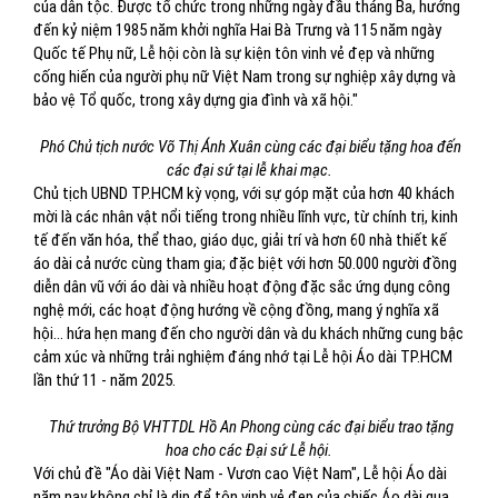
của dân tộc. Được tổ chức trong những ngày đầu tháng Ba, hướng
đến kỷ niệm 1985 năm khởi nghĩa Hai Bà Trưng và 115 năm ngày
Quốc tế Phụ nữ, Lễ hội còn là sự kiện tôn vinh vẻ đẹp và những
cống hiến của người phụ nữ Việt Nam trong sự nghiệp xây dựng và
bảo vệ Tổ quốc, trong xây dựng gia đình và xã hội."
Phó Chủ tịch nước Võ Thị Ánh Xuân cùng các đại biểu tặng hoa đến
các đại sứ tại lễ khai mạc.
Chủ tịch UBND TP.HCM kỳ vọng, với sự góp mặt của hơn 40 khách
mời là các nhân vật nổi tiếng trong nhiều lĩnh vực, từ chính trị, kinh
tế đến văn hóa, thể thao, giáo dục, giải trí và hơn 60 nhà thiết kế
áo dài cả nước cùng tham gia; đặc biệt với hơn 50.000 người đồng
diễn dân vũ với áo dài và nhiều hoạt động đặc sắc ứng dụng công
nghệ mới, các hoạt động hướng về cộng đồng, mang ý nghĩa xã
hội… hứa hẹn mang đến cho người dân và du khách những cung bậc
cảm xúc và những trải nghiệm đáng nhớ tại Lễ hội Áo dài TP.HCM
lần thứ 11 - năm 2025.
Thứ trưởng Bộ VHTTDL Hồ An Phong cùng các đại biểu trao tặng
hoa cho các Đại sứ Lễ hội.
Với chủ đề "Áo dài Việt Nam - Vươn cao Việt Nam", Lễ hội Áo dài
năm nay không chỉ là dịp để tôn vinh vẻ đẹp của chiếc Áo dài qua