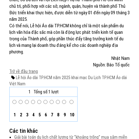
chủ trì, phối hợp với các sở, ngành, quận, huyện và thành phố Thủ
Đức triển khai thực hiện, được diễn từ ngày 01 đến ngày 09 tháng 3
năm 2025.
Có thể nói, Lễ hội Áo dài TP.HCM không chỉ là một sản phẩm du
lịch văn hóa đặc sắc mà còn là động lực phát triển kinh tế quan
trọng của Thành phố, góp phần thúc đẩy tăng trưởng kinh tế du
lịch và mang lại doanh thu đáng kể cho các doanh nghiệp địa
phương.
Nhật Nam
Nguồn: Báo Tổ quốc
Trở về đầu trang
Lễ hội Áo dài TP.HCM năm 2025
khai mạc
Du Lịch TP.HCM
Áo dài
Việt Nam
1
Tổng số:1 lượt
1
2
3
4
5
6
7
8
9
10
Các tin khác
Giải bài toán du lịch chất lượng từ “khoảng trống” mua sắm miễn