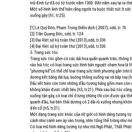
mũ đinh tự đã có từ trước năm 1300. Đến năm sau lại ra thê
Một số hình ảnh thể hiện rằng người ta buộc thắt nút ở sát 
xuống gáy (h1, tr.25).
[1] Lê Quý Đôn, Phạm Trọng Điểm dịch ( 2007), sdd, tr. 76
[2] Trần Quang Đức, sdd, tr. 124
[3] Đại Việt sử ký toàn thư (2013),sdd, tr.336
[4] Đại Việt sử ký toàn thư (2013),sdd, tr.336
5. Trang sức tóc
Trang sức tóc gồm có các dải hoa quấn quanh trán, thông t
vào búi tóc có loại trang sức hình bán nguyệt chạm hoa lá th
“phượng kế”có thể chỉ loại trang sức hình phượng gắn trên b
dương kết bằng dải lụa, buông thõng xuống vai và bắp tay (h1
Dấu vết hiện còn trên những đầu tượng bằng gốm men còn c
không khảo được chất liệu (h3, tr.21). Phía sau búi tóc cũng
xuống tận gáy, có loại chỉ ở lưng chừng thì còn được gia thê
quanh đầu, hai bên thái dương có 2 dải rủ xuống nhưng không
đến cổ (h5, tr.21).
Một dạng trang sức khác của nữ giới có hình dáng tương t
cánh như cánh sen úp vào trong, nhìn tổng thể trông như mộ
Có loại mũ hình dáng tương tự như mũ Ngũ Phật, Thất Phật 