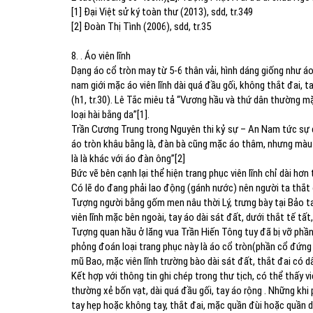
[1] Đại Việt sử ký toàn thư (2013), sdd, tr.349
[2] Đoàn Thị Tình (2006), sdd, tr.35
8. . Áo viên lĩnh
Dạng áo cổ tròn may từ 5-6 thân vải, hình dáng giống như á
nam giới mặc áo viên lĩnh dài quá đầu gối, không thắt đai, 
(h1, tr.30). Lê Tắc miêu tả “Vương hầu và thứ dân thường 
loại hài bằng da”[1].
Trần Cương Trung trong Nguyên thi kỷ sự – An Nam tức sự 
áo tròn khâu bằng là, đàn bà cũng mặc áo thâm, nhưng màu t
là là khác với áo đàn ông”[2]
Bức vẽ bên cạnh lại thể hiện trang phục viên lĩnh chỉ dài hơ
Có lẽ do đang phải lao động (gánh nước) nên người ta thắt
Tượng người bằng gốm men nâu thời Lý, trưng bày tại Bảo ta
viên lĩnh mặc bên ngoài, tay áo dài sát đất, dưới thắt tế tất,
Tượng quan hầu ở lăng vua Trần Hiến Tông tuy đã bị vỡ phầ
phỏng đoán loại trang phục này là áo cổ tròn(phần cổ đứng 
mũ Bao, mặc viên lĩnh trường bào dài sát đất, thắt đai có dâ
Kết hợp với thông tin ghi chép trong thư tịch, có thể thấy viê
thường xẻ bốn vạt, dài quá đầu gối, tay áo rộng . Những khi p
tay hẹp hoặc không tay, thắt đai, mặc quần đùi hoặc quần d