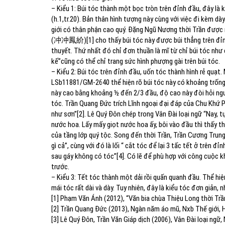
– Kiểu 1: Búi tóc thành một bọc tròn trên đỉnh đầu, đây là
(h.1,tr.20). Bản thân hình tượng này cùng với việc đi kèm d
giới có thân phận cao quý. Đặng Ngũ Nương thời Trần được 
(
冲冲鳳紒
)[1] cho thấy búi tóc này được búi thẳng trên đỉn
thuyết. Thứ nhất đó chỉ đơn thuần là mĩ từ chỉ búi tóc như 
kế”cũng có thể chỉ trang sức hình phượng gài trên búi tóc.
–
Kiểu 2: Búi tóc trên đỉnh đầu, uốn tóc thành hình rẻ quạt
LSb11881/GM-2640 thể hiện rõ búi tóc này có khoảng trống ở
này cao bằng khoảng ½ đến 2/3 đầu, độ cao này đòi hỏi ngư
tóc. Trần Quang Đức trích Lĩnh ngoại đại đáp của Chu Khứ P
như sơn”[2]. Lê Quý Đôn chép trong Vân Đài loại ngữ “Nay, t
nước hoa. Lấy mấy giọt nước hoa ấy, bôi vào đầu thì thấy thơ
của tầng lớp quý tộc. Song đến thời Trần, Trần Cương Trung
gì cả”, cùng với đó là lối “ cắt tóc để lại 3 tấc tết ở trên đ
sau gáy không có tóc”[4]. Có lẽ để phù hợp với công cuộc kh
trước.
–
Kiểu 3: Tết tóc thành một dải rồi quấn quanh đầu. Thể hiệ
mái tóc rất dài và dày. Tuy nhiên, đây là kiểu tóc đơn giản, n
[1] Phạm Văn Ánh (2012), “Văn bia chùa Thiệu Long thời Trần
[2] Trần Quang Đức (2013), Ngàn năm áo mũ, Nxb Thế giới, H
[3] Lê Quý Đôn, Trần Văn Giáp dịch (2006), Vân Đài loại ngữ,