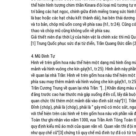
thể hiện hình tượng chim thần Kinara đội loại mũ tương t
trí bằng các hạt ngọc, chính giữa đính miếng trang sức hình
là bạc hoặc các hạt châu kết thành dải), hai bên thái dươn
và to bản, chóp mũ uốn cong về phía sau (h1, tr.24). Cũng
thao và chóp mũ cũng không uốn về phía sau.
Giả thiết niên đại thời Lý của hiện vật là chính xác thì mũ
[1] Trung Quốc phục sức đại từ điển, Trần Quang Đức dẫn (2
4. Mũ Đinh Tự
Hình vẽ trên gốm hoa nâu thể hiện một dạng mũ hình ống mà
mảnh vải hình vuông che kín gáy(h1, tr.25). Hình ảnh này p
về quan lại nhà Trần: Hình vẽ trên gốm hoa nâu thể hiện mộ
phía sau may thêm mảnh vải hình vuông che kín gáy(h1, tr.2
Trần Cương Trung về quan lại nhà Trần: “[…] Khăn dùng màu x
đằng trước cao hai thước mà gập xuống đến cổ, lấy dải buộc 
quan chức thì thêm một mảnh dải vào đinh sắt này”[1]. Trầ
Đỉnh (chóp), phải là (chóp), phải là “ gáy mũ có móc sắt, n
với thể hiện trên các hình vẽ trên gốm hoa nâu với phần vải
Toàn thư ghi nhận vào năm 1300, vua Trần Anh Tông Toàn t
quy định kiểu mũ áo mới của quan văn võ. Quan văn thì đội
như quy chế cũ”[3] chứng tỏ quy chế mũ đinh tự đã có từ t