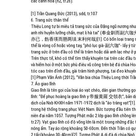
các cánh hoa (h2, tr.26).
[1] Trần Quang Đức (2013), sdd, tr.107
6. Trang sức thân thể
Thiệu Long tự bi miêu tả trang sức của Đặng ngũ nương như s
anh nhi huyền lưỡng chấn, mạt lị hà tai” (
奉金釧而副六珈
亦已，飭香瑛而懸两瑱
末利何哉
)[1]. Có bốn loại trang
thể là vòng cổ hoặc vòng tay, “phó lục già-
副六珈
”
- lấy ý t
trang sức ở trên đầu có thể là trâm hoặc dải anh lạc như ở 
Trên thực tế, khó có thể tìm thấy khuyên tai trên các đầu t
và hiếm hoi ở một bức phù điêu vũ công trên bệ đá chùa Hoa
tóc cao trên đỉnh đầu, gài trâm hình phượng, tai đeo khuy
[1] Phạm Văn Ánh (2012), “Văn bia chùa Thiệu Long thời Trần
7. Áo giao lĩnh
Giao lĩnh là tên gọi của loại áo vạt chéo, dân gian thường 
lĩnh: “Đế phục hoàng la giao lĩnh y
帝服黄羅
交領衣
”
, bản 
dịch của Nxb KHXH năm 1971-1972 dịch là “áo tràng vạt”[1]. 
trong hệ thống trang phục Việt Nam. Bức tượng đầu tiên thể
niên đại năm 1057. Tượng Phật mặc 2 lớp giao lĩnh chồng lê
tr.27). Vạt giao lĩnh có độ võng lớn là một trong những đặc t
nóng ẩm. Tay áo rộng khoảng 50-60cm. Đến thời Trần có quy
2 tấc(khoảng 30-40cm)[2]. Tượng Phật A di đà di chùa Ngô Xá