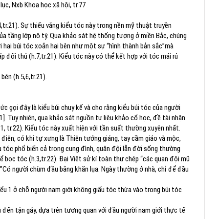
lục, Nxb Khoa học xã hội, tr.77
4,tr.21). Sự thiếu vắng kiểu tóc này trong nền mỹ thuật truyền
của tầng lớp nô tỳ. Qua khảo sát hệ thống tượng ở miền Bắc, chúng
i hai búi tóc xoắn hai bên như một sự “hình thành bản sắc”mà
 đối thủ (h.7,tr.21). Kiểu tóc này có thể kết hợp với tóc mái rủ
bên (h.5,6,tr.21).
ức gọi đây là kiểu búi chuy kế và cho rằng kiểu búi tóc của người
]. Tuy nhiên, qua khảo sát nguồn tư liệu khảo cổ học, đề tài nhận
.1, tr.22). Kiểu tóc này xuất hiện với tần suất thường xuyên nhất.
 điên, có khi tự xưng là Thiên tướng giáng, tay cầm giáo và mộc,
u tóc phổ biến cả trong cung đình, quân đội lẫn đời sống thường
ể bọc tóc (h.3,tr.22). Đại Việt sử kí toàn thư chép “các quan đội mũ
 .”Có người chùm đầu bằng khăn lụa. Ngày thường ở nhà, chỉ để đầu
iểu 1 ở chỗ người nam giới không giấu tóc thừa vào trong búi tóc
rủ đến tận gáy, dựa trên tương quan với đầu người nam giới thực tế