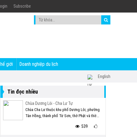
ogin
Subscribe
thế giới
Doanh nghiệp du lịch
English
Tin đọc nhiều
Chùa Dương Lôi - Cha Lư Tự
Chùa Cha Lư thuộc khu phố Dương Lôi, phường
Tân Hồng, thành phố Từ Sơn, thờ Phật và thờ...
539