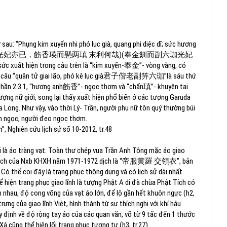
au: “Phụng kim xuyến nhi phó lục già, quang phi diệc dĩ; sức hương
光妃亦已，飭香瑛而懸两瑱
末利何哉
)(
奉金釧而副六珈光妃
 sức xuất hiện trong câu trên là “kim xuyến-
奉金
”
- vòng vàng, có
ừ câu “quân tử giai lão, phó kê lục già
君子偕老副笄六珈
”
là sáu thứ
phần 2.3.1, “hương anh
飭香
”
- ngọc thơm và “chấn
瑱
”
- khuyên tai.
ượng nữ giới, song lại thấy xuất hiện phổ biến ở các tượng Garuda
 Long. Như vậy, vào thời Lý- Trần, người phụ nữ tôn quý thường búi
ên ngọc, người đeo ngọc thơm.
”, Nghiên cứu lịch sử số 10-2012, tr.48
gọi là áo tràng vạt. Toàn thư chép vua Trần Anh Tông mặc áo giao
dịch của Nxb KHXH năm 1971-1972 dịch là “
帝服黄羅
交領衣
”
, bản
Có thể coi đây là trang phục thông dụng và có lịch sử dài nhất
 hiện trang phục giao lĩnh là tượng Phật A di đà chùa Phật Tích có
n nhau, độ cong võng của vạt áo lớn, để lộ gần hết khuôn ngực (h2,
rưng của giao lĩnh Việt, hình thành từ sự thích nghi với khí hậu
 định về độ rộng tay áo của các quan văn, võ từ 9 tấc đến 1 thước
 cũng thể hiện lối trang phục tương tự (h3, tr.27).