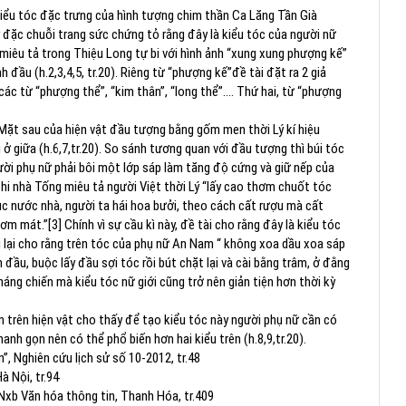
 kiểu tóc đặc trưng của hình tượng chim thần Ca Lăng Tần Già
ày đặc chuỗi trang sức chứng tỏ rằng đây là kiểu tóc của người nữ
miêu tả trong Thiệu Long tự bi với hình ảnh “xung xung phượng kế”
h đầu (h.2,3,4,5, tr.20). Riêng từ “phượng kế”đề tài đặt ra 2 giả
các từ “phượng thể”, “kim thân”, “long thể”…. Thứ hai, từ “phượng
. Mặt sau của hiện vật đầu tượng bằng gốm men thời Lý kí hiệu
 giữa (h.6,7,tr.20). So sánh tương quan với đầu tượng thì búi tóc
ời phụ nữ phải bôi một lớp sáp làm tăng độ cứng và giữ nếp của
hi nhà Tống miêu tả người Việt thời Lý “lấy cao thơm chuốt tóc
ục nước nhà, người ta hái hoa bưởi, theo cách cất rượu mà cất
m mát.”[3] Chính vì sự cầu kì này, đề tài cho rằng đây là kiểu tóc
 lại cho rằng trên tóc của phụ nữ An Nam “ không xoa dầu xoa sáp
ỉnh đầu, buộc lấy đầu sợi tóc rồi bút chặt lại và cài bằng trâm, ở đằng
áng chiến mà kiểu tóc nữ giới cũng trở nên giản tiện hơn thời kỳ
n trên hiện vật cho thấy để tạo kiểu tóc này người phụ nữ cần có
hanh gọn nên có thể phổ biến hơn hai kiểu trên (h.8,9,tr.20).
”, Nghiên cứu lịch sử số 10-2012, tr.48
à Nội, tr.94
 Nxb Văn hóa thông tin, Thanh Hóa, tr.409