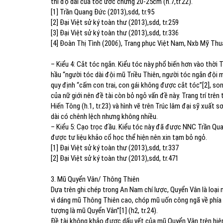
thì độ dài của tóc ước chừng 20-25cm (h.7,tr.22).
[1] Trần Quang Đức (2013),sdd, tr.95
[2] Đại Việt sử ký toàn thư (2013),sdd, tr.259
[3] Đại Việt sử ký toàn thư (2013),sdd, tr.336
[4] Đoàn Thị Tình (2006), Trang phục Việt Nam, Nxb Mỹ Thuậ
–
Kiểu 4: Cắt tóc ngắn. Kiểu tóc này phổ biến hơn vào thời T
hầu “người tóc dài đội mũ Triều Thiên, người tóc ngắn đội 
quy định “cấm con trai, con gái không được cắt tóc”[2], so
của nữ giới nên đề tài còn bỏ ngỏ vấn đề này. Trang trí trên 
Hiến Tông (h.1, tr.23) và hình vẽ trên Trúc lâm đại sỹ xuất s
dài có chênh lệch nhưng không nhiều.
–
Kiểu 5: Cạo trọc đầu. Kiểu tóc này đã được NNC Trần Quan
được tư liệu khảo cổ học thể hiện nên xin tạm bỏ ngỏ.
[1] Đại Việt sử ký toàn thư (2013),sdd, tr.337
[2] Đại Việt sử ký toàn thư (2013),sdd, tr.471
3. Mũ Quyển Vân/ Thông Thiên
Dựa trên ghi chép trong An Nam chí lược, Quyển Vân là loại
vì dáng mũ Thông Thiên cao, chóp mũ uốn công ngã về phía s
tượng là mũ Quyển Vân”[1] (h2, tr.24).
Đề tài không khảo được dấu vết của mũ Quyển Vân trên hiện 