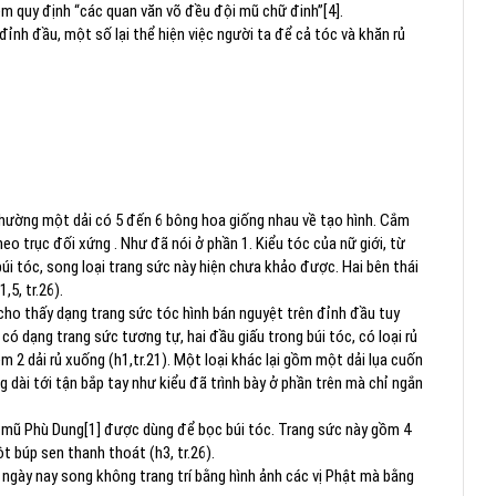
m quy định “các quan văn võ đều đội mũ chữ đinh”[4].
đỉnh đầu, một số lại thể hiện việc người ta để cả tóc và khăn rủ
hường một dải có 5 đến 6 bông hoa giống nhau về tạo hình. Cắm
eo trục đối xứng . Như đã nói ở phần 1. Kiểu tóc của nữ giới, từ
úi tóc, song loại trang sức này hiện chưa khảo được. Hai bên thái
,5, tr.26).
ho thấy dạng trang sức tóc hình bán nguyệt trên đỉnh đầu tuy
 có dạng trang sức tương tự, hai đầu giấu trong búi tóc, có loại rủ
m 2 dải rủ xuống (h1,tr.21). Một loại khác lại gồm một dải lụa cuốn
 dài tới tận bắp tay như kiểu đã trình bày ở phần trên mà chỉ ngắn
ự mũ Phù Dung[1] được dùng để bọc búi tóc. Trang sức này gồm 4
t búp sen thanh thoát (h3, tr.26).
ngày nay song không trang trí bằng hình ảnh các vị Phật mà bằng