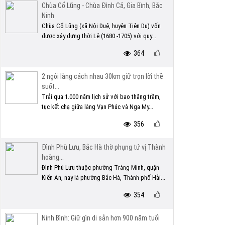
Chùa Cổ Lũng - Chùa Đình Cả, Gia Bình, Bắc
Ninh
Chùa Cổ Lũng (xã Nội Duệ, huyện Tiên Du) vốn
được xây dựng thời Lê (1680 -1705) với quy...
364
2 ngôi làng cách nhau 30km giữ trọn lời thề
suốt...
Trải qua 1.000 năm lịch sử với bao thăng trầm,
tục kết chạ giữa làng Vạn Phúc và Nga My...
356
Đình Phù Lưu, Bắc Hà thờ phụng tứ vị Thành
hoàng...
Đình Phù Lưu thuộc phường Tràng Minh, quận
Kiến An, nay là phường Bắc Hà, Thành phố Hải...
354
Ninh Bình: Giữ gìn di sản hơn 900 năm tuổi