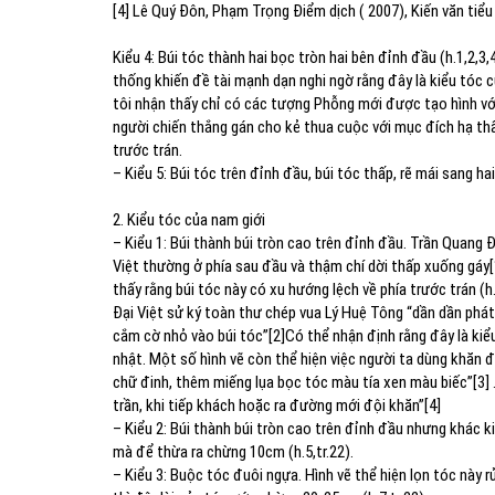
[4] Lê Quý Đôn, Phạm Trọng Điểm dịch ( 2007), Kiến văn tiểu 
Kiểu 4: Búi tóc thành hai bọc tròn hai bên đỉnh đầu (h.1,2,3,
thống khiến đề tài mạnh dạn nghi ngờ rằng đây là kiểu tóc 
tôi nhận thấy chỉ có các tượng Phỗng mới được tạo hình vớ
người chiến thắng gán cho kẻ thua cuộc với mục đích hạ thấp
trước trán.
–
Kiểu 5: Búi tóc trên đỉnh đầu, búi tóc thấp, rẽ mái sang hai 
2. Kiểu tóc của nam giới
–
Kiểu 1: Búi thành búi tròn cao trên đỉnh đầu. Trần Quang Đ
Việt thường ở phía sau đầu và thậm chí dời thấp xuống gáy[1
thấy rằng búi tóc này có xu hướng lệch về phía trước trán (h
Đại Việt sử ký toàn thư chép vua Lý Huệ Tông “dần dần phát
cắm cờ nhỏ vào búi tóc”[2]Có thể nhận định rằng đây là kiể
nhật. Một số hình vẽ còn thể hiện việc người ta dùng khăn đ
chữ đinh, thêm miếng lụa bọc tóc màu tía xen màu biếc”[3]
trần, khi tiếp khách hoặc ra đường mới đội khăn”[4]
–
Kiểu 2: Búi thành búi tròn cao trên đỉnh đầu nhưng khác k
mà để thừa ra chừng 10cm (h.5,tr.22).
–
Kiểu 3: Buộc tóc đuôi ngựa. Hình vẽ thể hiện lọn tóc này 