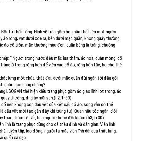
o Bối Tử thời Tống. Hình vẽ trên gốm hoa nâu thể hiện một người
tay áo rộng, vạt dưới xòe ra, bên dưới mặc quần, không quây thường
mặc áo cổ tròn, mặc thường màu đen, quần bằng là trắng, chuộng
chép: “ Người trong nước đều mặc lụa thâm, áo hoa, quần mỏng, cổ
rắng ở trong rộng hơn để viền vào cổ áo, rộng bốn tấc, họ cho thế
n thắt lưng một chút, thắt đai, dưới mặc quần đùi ngắn tới đầu gối.
 đai cho gọn gàng chăng?
ng LSQGVN thể hiện kiểu trang phục gồm áo giao lĩnh lót trong, áo
 quay thường, đi giày mũi sen.(h2, tr.30)
n cổ nên không còn dấu vết của kết cấu cổ áo, song vẫn có thể
là dấu vết mới tạo gần đây khi trùng tu). Quan hầu tóc ngắn, đội
y thao, trùm tế tất, bên ngoài khoác đối khâm (h3, tr.30).
n lĩnh là trang phục dùng cho cả triều đình và dân gian. Viên lĩnh
hải luyện tập, lao động, người ta mặc viên lĩnh dài quá thắt lưng,
ài quấn xà cạp.