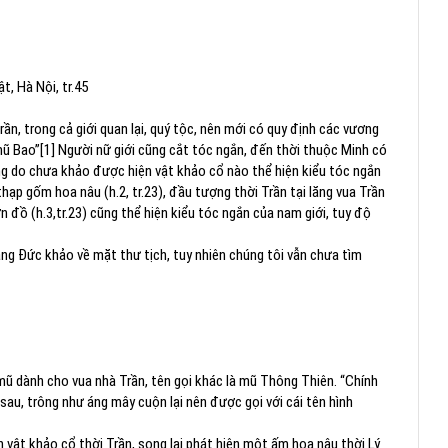
t, Hà Nội, tr.45
rần, trong cả giới quan lại, quý tộc, nên mới có quy định các vương
mũ Bao”[1] Người nữ giới cũng cắt tóc ngắn, đến thời thuộc Minh có
ng do chưa khảo được hiện vật khảo cổ nào thể hiện kiểu tóc ngắn
thạp gốm hoa nâu (h.2, tr.23), đầu tượng thời Trần tại lăng vua Trần
ơn đồ (h.3,tr.23) cũng thể hiện kiểu tóc ngắn của nam giới, tuy độ
g Đức khảo về mặt thư tịch, tuy nhiên chúng tôi vẫn chưa tìm
 mũ dành cho vua nhà Trần, tên gọi khác là mũ Thông Thiên. “Chính
au, trông như áng mây cuộn lại nên được gọi với cái tên hình
vật khảo cổ thời Trần, song lại phát hiện một ấm hoa nâu thời Lý