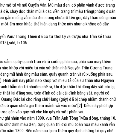
ự như mô tả về mũ Quyển Vân. Mũ màu đen, có phần vành được trang
 lá đề, chạy dọc thân mũ là các viền trang trí màu trắng(phỏng đoán
g có gắn miếng vải màu đen song chưa rõ tên gọi, dây thao cùng màu
 có một ấm men khác thể hiện dạng thức này nhưng không có dây
 Quyển Vân/Thông Thiên đã có từ thời Lý và được nhà Trần kế thừa.
013),sdd, tr.106
u sẫm, quây quanh trán và rủ xuống phía sau, phía sau may thêm
hần nào khớp với miêu tả của sứ thần nhà Nguyên Trần Cương Trung
t dạng mũ hình ống màu sẫm, quây quanh trán và rủ xuống phía sau,
5). Hình ảnh này phần nào khớp với miêu tả của sứ thần nhà Nguyên
anh thẫm do tơ nhuộm chế ra, khi đội khăn thì dùng dây sắt cài lại,
thắt lại đằng sau, trên đỉnh có cài cái đinh bằng sắt, người có
n Quang Đức lại cho rằng chữ Hạng (gáy) đã bị chép nhầm thành chữ
gười có quan chức gia thêm mảnh vải vào móc”[2]. Điều này phù hợp
 được gắn vào gáy mũ che kín gáy và một phần vai.
hư ghi nhận vào năm 1300, vua Trần Anh Tông “Mùa đông, tháng 10,
 mũ chữ đinh màu đen, tụng quan thì đội mũ toàn hoa màu xanh vẫn
rước năm 1300. Đến năm sau lại ra thêm quy định chứng tỏ quy chế