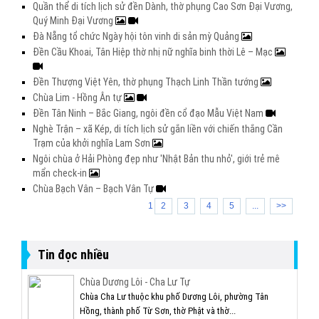
Quần thể di tích lịch sử đền Dành, thờ phụng Cao Sơn Đại Vương,
Quý Minh Đại Vương
Đà Nẵng tổ chức Ngày hội tôn vinh di sản mỳ Quảng
Đền Cầu Khoai, Tân Hiệp thờ nhị nữ nghĩa binh thời Lê – Mạc
Đền Thượng Việt Yên, thờ phụng Thạch Linh Thần tướng
Chùa Lim - Hồng Ân tự
Đền Tân Ninh – Bắc Giang, ngôi đền cổ đạo Mẫu Việt Nam
Nghè Trận – xã Kép, di tích lịch sử gắn liền với chiến thắng Cần
Trạm của khởi nghĩa Lam Sơn
Ngôi chùa ở Hải Phòng đẹp như 'Nhật Bản thu nhỏ', giới trẻ mê
mẩn check-in
Chùa Bạch Vân – Bạch Vân Tự
1
2
3
4
5
...
>>
Tin đọc nhiều
Chùa Dương Lôi - Cha Lư Tự
Chùa Cha Lư thuộc khu phố Dương Lôi, phường Tân
Hồng, thành phố Từ Sơn, thờ Phật và thờ...