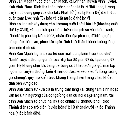
Đình Bàn Mạch thuộc thôn Bàn Mạch, xã Lý Nhân, huyện Vĩnh Tường,
tỉnh Vĩnh Phúc. Đình thờ thần thành hoàng là là Lý Nhã Lang, tương
truyền có công giúp vua cha làLý Phật Tử (hậu Lý Nam Đế) đánh đuổi
quân xâm lược nhà Tùy bảo vệ đất nước ở thế kỷ VI.
Đình có lịch sử xây dựng vào khoảng cuối thời Hậu Lê (khoảng cuối
thế kỷ XVIII), về sau trải qua biến thiên của lịch sử và chiến tranh,
đìnhđã bị phá hủy.Năm 2008, nhân dân địa phương đãđóng góp
công sức, tôn tạo, phục hồi ngôi đình thờ thần thành hoàng làng
trên nền đình cũ.
Đình Bàn Mạch hiện nay có bố cục mặt bằng kiến trúc kiểu chữ
“Đinh” truyền thống, gồm 2 tòa: đại bái 03 gian 02 dĩ, hậu cung 02
gian. Hệ khung chịu lực bằng bê tông cốt thép sơn giả gỗ, mái lợp
ngói mũi truyền thống, kiểu 4 mái có đao, vì kèo kiểu “chồng rường
giá chiêng”, quy mô kiến trúc khang trang, hiện trạng chắc khỏe,
tính bền vững cao.
Đình Bàn Mạch từ xưa đã là trung tâm làng xã, trung tâm sinh hoạt
văn hóa, tín ngưỡng của cộngđồng dân cư nơi đây.Hàng năm, tại
đình Bàn Mạch tổ chức hai kỳ tiệc chính: 18 thángGiêng - tiệc
Thánh đản (có trò diễn “cướp bông”); 18 thángMười - tiệc Thánh
hóa (tiệc bánh dầy).