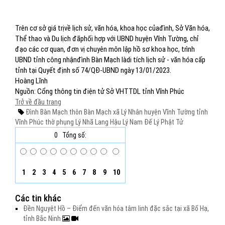
Trên cơ sở giá trịvề lịch sử, văn hóa, khoa học củađình, Sở Văn hóa,
Thể thao và Du lịch đãphối hợp với UBND huyện Vĩnh Tường, chỉ
đạo các cơ quan, đơn vị chuyên môn lập hồ sơ khoa học, trình
UBND tỉnh công nhậnđình Bàn Mạch làdi tích lịch sử - văn hóa cấp
tỉnh tại Quyết định số 74/QĐ-UBND ngày 13/01/2023.
Hoàng Lĩnh
Nguồn: Cổng thông tin điện tử Sở VHTTDL tỉnh Vĩnh Phúc
Trở về đầu trang
Đình Bàn Mạch
thôn Bàn Mạch
xã Lý Nhân
huyện Vĩnh Tường
tỉnh
Vĩnh Phúc
thờ phụng
Lý Nhã Lang
Hậu Lý Nam Đế
Lý Phật Tử
0
Tổng số:
1
2
3
4
5
6
7
8
9
10
Các tin khác
Đền Nguyệt Hồ – Điểm đến văn hóa tâm linh đặc sắc tại xã Bố Hạ,
tỉnh Bắc Ninh