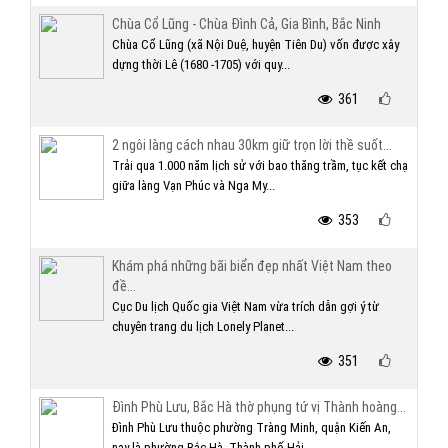
Chùa Cổ Lũng - Chùa Đình Cả, Gia Bình, Bắc Ninh
Chùa Cổ Lũng (xã Nội Duệ, huyện Tiên Du) vốn được xây
dựng thời Lê (1680 -1705) với quy...
361
2 ngôi làng cách nhau 30km giữ trọn lời thề suốt...
Trải qua 1.000 năm lịch sử với bao thăng trầm, tục kết chạ
giữa làng Vạn Phúc và Nga My...
353
Khám phá những bãi biển đẹp nhất Việt Nam theo
đề...
Cục Du lịch Quốc gia Việt Nam vừa trích dẫn gợi ý từ
chuyên trang du lịch Lonely Planet...
351
Đình Phù Lưu, Bắc Hà thờ phụng tứ vị Thành hoàng...
Đình Phù Lưu thuộc phường Tràng Minh, quận Kiến An,
nay là phường Bắc Hà, Thành phố Hải...