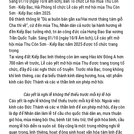
Sáng 01/10 (ngày 10/8 âm lịch), Ban Tổ chức Lễ hội mùa Thu Côn
Sơn - Kiếp Bạc, Hải Phòng tổ chức Lễ cáo yết mở hội mùa Thu Côn
Sơn - Kiếp Bạc năm 2025.
Đã thành thông lệ "Dù ai buôn bán gần xa/Hai mươi tháng tám giỗ
Cha thì về", cứ đến mùa Thu, Nhân dân cả nước lại hành hương về
đền Kiếp Bạc tưởng nhớ, tri ân công đức của Hưng Đạo Đại vương
Trần Quốc Tuấn. Sáng 01/10 (ngày 10/8 Âm lịch), Lễ cáo yết mở
hội mùa Thu Côn Sơn - Kiếp Bạc năm 2025 được tổ chức trang
trọng.
Tại vùng đất Kiếp Bạc linh thiêng còn âm vang Hào khí Đông A hơn
700 năm về trước, Lễ cáo yết mở hội mùa Thu được trang trọng tổ
chức, đầy đủ các nghi thức cổ truyền. Trước nhà Bạc, trong không
khí linh thiêng, các đại biểu thành kính dâng hương, hoa, vật phẩm
kính cáo Đức Thánh và các vị thần linh xin phép mở hội.
Cáo yết là nghi lễ không thể thiếu trước mỗi kỳ lễ hội
Cáo yết là nghi lễ không thể thiếu trước mỗi kỳ lễ hội. Ngoài việc
kính cáo Đức Thánh và các vị thần linh để xin phép mở hội, đây còn
là dịp để Nhân dân làm lễ tế cầu cho quốc thái dân an, mưa thuận
gió hòa, mùa màng bội thu, bệnh tật tiêu trừ, thế giới hòa bình; cầu
mong lễ hội diễn ra suôn sẻ. Đây cũng là một trong những nghi lễ
quan trọng, linh thiêng, hoạt động sinh hoạt văn hóa tâm linh đặc