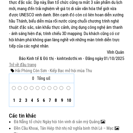
thực đặc sắc. Dịp này, Ban tổ chức cũng ra mắt 3 sản phẩm du lịch
mới, mang đến trải nghiệm về giá trị di sản văn hóa thế giới vừa
được UNESCO vinh danh. Bên cạnh đó còn có liên hoan diễn xướng
hầu Thánh, biểu diễn múa rối nước cùng chuỗi chương trình nghệ
thuật đặc sắc, sân khấu thực cảnh, ứng dụng công nghệ âm thanh
- ánh sáng hiện đại, trình chiếu 3D mapping. Du khách cũng có cơ
hội khám phá không gian làng nghề với những màn trình diễn trực
tiếp của các nghệ nhân.
Vĩnh Quân
Báo Kinh tế & Đô thị - kinhtedothi.vn - Đăng ngày 01/10/2025
Trở về đầu trang
Hải Phòng
Côn Sơn - Kiếp Bạc
mở hội
mùa Thu
0
Tổng số:
1
2
3
4
5
6
7
8
9
10
Các tin khác
Đà Nẵng tổ chức Ngày hội tôn vinh di sản mỳ Quảng
Đền Cầu Khoai, Tân Hiệp thờ nhị nữ nghĩa binh thời Lê – Mạc