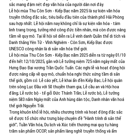
sắc mang đậm nét đẹp văn hóa của người dân nơi đây.
Lễ hội mùa Thu Côn Sơn - Kiếp Bạc năm 2025 là sự kiện văn hóa
truyền thống đặc sắc, tiêu biểu đầu tiên của thành phố Hải Phòng
sau hợp nhất. Lễ hội năm nay không chỉ là sự kiện văn hóa - tâm
linh trang trọng, tưởng nhớ công đức tiền nhân, mà còn được nâng
tầm về quy mô. Tại lễ hội sẽ diễn ra Lễ vinh danh Quần thể di tích và
Danh thắng Yên Tử - Vĩnh Nghiêm - Côn Sơn, Kiếp Bạc được
UNESCO công nhận là di sản văn hóa thế giới.
Lễ hội mùa Thu Côn Sơn - Kiếp Bạc năm 2025 diễn ra từ ngày 01/10
đến hết 12/10/2025, gắn với Lễ tưởng niệm 725 năm ngày mất của
Hưng Đạo Đại vương Trần Quốc Tuấn. Các nghi lễ và hoạt động hội
được nâng cấp về quy mô, chuẩn hóa nghi thức xứng tầm di sản
thế giới, gồm có: Lễ cáo yết; Lễ khai ấn đền Kiếp Bạc; Lễ hội quân
trên sông Lục Đầu với 50 thuyền tham gia; Lễ cầu an và Hội hoa
đăng; Lễ rước bộ - tế giỗ Đức Thánh Trần; Lễ rước bộ, Lễ tưởng
niệm 583 năm Ngày mất của Anh hùng dân tộc, Danh nhân văn hoá
thế giới Nguyễn Trãi.
Trong khuôn khổ lễ hội, nhiều chương trình và hoạt động đặc sắc
sẽ được tổ chức như trưng bày chuyên đề “Hành trình di sản thế
giới”; Tuần Văn hóa, Du lịch và Xúc tiến thương mại quy tụ hàng
trăm sản phẩm OCOP, sản phẩm làng nghề truyền thống và ẩm