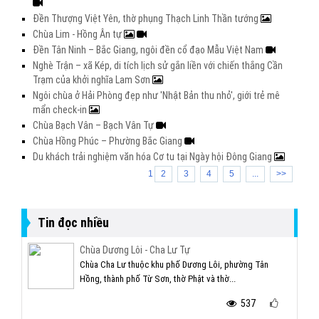
Đền Thượng Việt Yên, thờ phụng Thạch Linh Thần tướng
Chùa Lim - Hồng Ân tự
Đền Tân Ninh – Bắc Giang, ngôi đền cổ đạo Mẫu Việt Nam
Nghè Trận – xã Kép, di tích lịch sử gắn liền với chiến thắng Cần
Trạm của khởi nghĩa Lam Sơn
Ngôi chùa ở Hải Phòng đẹp như 'Nhật Bản thu nhỏ', giới trẻ mê
mẩn check-in
Chùa Bạch Vân – Bạch Vân Tự
Chùa Hồng Phúc – Phường Bắc Giang
Du khách trải nghiệm văn hóa Cơ tu tại Ngày hội Đông Giang
1
2
3
4
5
...
>>
Tin đọc nhiều
Chùa Dương Lôi - Cha Lư Tự
Chùa Cha Lư thuộc khu phố Dương Lôi, phường Tân
Hồng, thành phố Từ Sơn, thờ Phật và thờ...
537