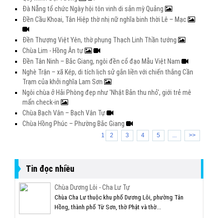
Đà Nẵng tổ chức Ngày hội tôn vinh di sản mỳ Quảng
Đền Cầu Khoai, Tân Hiệp thờ nhị nữ nghĩa binh thời Lê – Mạc
Đền Thượng Việt Yên, thờ phụng Thạch Linh Thần tướng
Chùa Lim - Hồng Ân tự
Đền Tân Ninh – Bắc Giang, ngôi đền cổ đạo Mẫu Việt Nam
Nghè Trận – xã Kép, di tích lịch sử gắn liền với chiến thắng Cần
Trạm của khởi nghĩa Lam Sơn
Ngôi chùa ở Hải Phòng đẹp như 'Nhật Bản thu nhỏ', giới trẻ mê
mẩn check-in
Chùa Bạch Vân – Bạch Vân Tự
Chùa Hồng Phúc – Phường Bắc Giang
1
2
3
4
5
...
>>
Tin đọc nhiều
Chùa Dương Lôi - Cha Lư Tự
Chùa Cha Lư thuộc khu phố Dương Lôi, phường Tân
Hồng, thành phố Từ Sơn, thờ Phật và thờ...