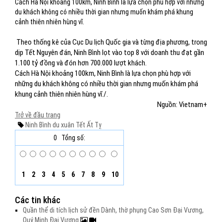
Cách Hà Nội khoảng 100km, Ninh Bình là lựa chọn phù hợp với những
du khách không có nhiều thời gian nhưng muốn khám phá khung
cảnh thiên nhiên hùng vĩ.
Theo thống kê của Cục Du lịch Quốc gia và từng địa phương, trong
dịp Tết Nguyên đán, Ninh Bình lọt vào top 8 với doanh thu đạt gần
1.100 tỷ đồng và đón hơn 700.000 lượt khách.
Cách Hà Nội khoảng 100km, Ninh Bình là lựa chọn phù hợp với
những du khách không có nhiều thời gian nhưng muốn khám phá
khung cảnh thiên nhiên hùng vĩ./.
Nguồn: Vietnam+
Trở về đầu trang
Ninh Bình
du xuân
Tết Ất Tỵ
0
Tổng số:
1
2
3
4
5
6
7
8
9
10
Các tin khác
Quần thể di tích lịch sử đền Dành, thờ phụng Cao Sơn Đại Vương,
Quý Minh Đại Vương