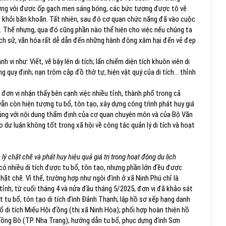
ờng vôi được ốp gạch men sáng bóng, các bức tượng được tô vẽ
 khỏi băn khoăn. Tất nhiên, sau đó cơ quan chức năng đã vào cuộc
nh. Thế nhưng, qua đó cũng phần nào thể hiện cho việc nếu chúng ta
h lịch sử, văn hóa rất dễ dẫn đến những hành động xâm hại đến vẻ đẹp
vi như: Viết, vẽ bậy lên di tích; lấn chiếm diện tích khuôn viên di
g quy định; nạn trộm cắp đồ thờ tự, hiện vật quý của di tích… thỉnh
đơn vị nhận thấy bên cạnh việc nhiều tỉnh, thành phố trong cả
 vẫn còn hiện tượng tu bổ, tôn tạo, xây dựng công trình phát huy giá
 đúng với nội dung thẩm định của cơ quan chuyên môn và của Bộ Văn
tạo dư luận không tốt trong xã hội về công tác quản lý di tích và hoạt
ý chặt chẽ và phát huy hiệu quả giá trị trong hoạt động du lịch
ó nhiều di tích được tu bổ, tôn tạo, nhưng phần lớn đều được
ặt chẽ. Vì thế, trường hợp như ngôi đình ở xã Ninh Phú chỉ là
tỉnh, từ cuối tháng 4 và nửa đầu tháng 5/2025, đơn vị đã khảo sát
ật tu bổ, tôn tạo di tích đình Đảnh Thạnh; lập hồ sơ xếp hạng danh
 di tích Miếu Hội đồng (thị xã Ninh Hòa); phối hợp hoàn thiện hồ
Đồng Bò (TP. Nha Trang); hướng dẫn tu bổ, phục dựng đình Sơn