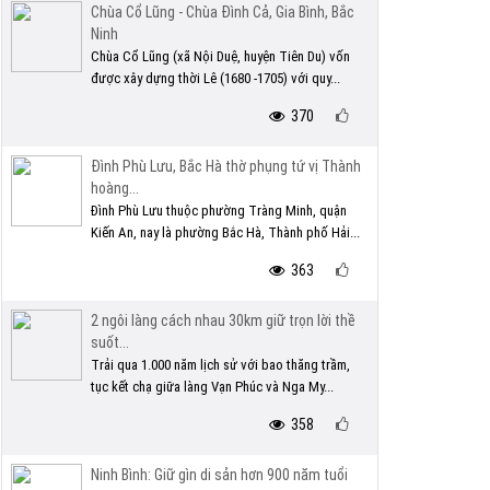
Chùa Cổ Lũng - Chùa Đình Cả, Gia Bình, Bắc
Ninh
Chùa Cổ Lũng (xã Nội Duệ, huyện Tiên Du) vốn
được xây dựng thời Lê (1680 -1705) với quy...
370
Đình Phù Lưu, Bắc Hà thờ phụng tứ vị Thành
hoàng...
Đình Phù Lưu thuộc phường Tràng Minh, quận
Kiến An, nay là phường Bắc Hà, Thành phố Hải...
363
2 ngôi làng cách nhau 30km giữ trọn lời thề
suốt...
Trải qua 1.000 năm lịch sử với bao thăng trầm,
tục kết chạ giữa làng Vạn Phúc và Nga My...
358
Ninh Bình: Giữ gìn di sản hơn 900 năm tuổi