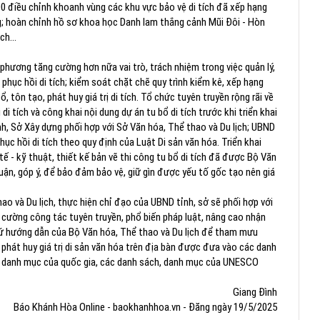
 điều chỉnh khoanh vùng các khu vực bảo vệ di tích đã xếp hạng
g; hoàn chỉnh hồ sơ khoa học Danh lam thắng cảnh Mũi Đôi - Hòn
ịch…
hương tăng cường hơn nữa vai trò, trách nhiệm trong việc quản lý,
, phục hồi di tích; kiểm soát chặt chẽ quy trình kiểm kê, xếp hạng
, tôn tạo, phát huy giá trị di tích. Tổ chức tuyên truyền rộng rãi về
i di tích và công khai nội dung dự án tu bổ di tích trước khi triển khai
h, Sở Xây dựng phối hợp với Sở Văn hóa, Thể thao và Du lịch; UBND
ục hồi di tích theo quy định của Luật Di sản văn hóa. Triển khai
ế - kỹ thuật, thiết kế bản vẽ thi công tu bổ di tích đã được Bộ Văn
uận, góp ý, để bảo đảm bảo vệ, giữ gìn được yếu tố gốc tạo nên giá
 và Du lịch, thực hiện chỉ đạo của UBND tỉnh, sở sẽ phối hợp với
g cường công tác tuyên truyền, phổ biến pháp luật, nâng cao nhận
 cứ hướng dẫn của Bộ Văn hóa, Thể thao và Du lịch để tham mưu
phát huy giá trị di sản văn hóa trên địa bàn được đưa vào các danh
c danh mục của quốc gia, các danh sách, danh mục của UNESCO
Giang Đình
Báo Khánh Hòa Online - baokhanhhoa.vn - Đăng ngày 19/5/2025