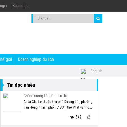
ogin
Subscribe
thế giới
Doanh nghiệp du lịch
English
Tin đọc nhiều
Chùa Dương Lôi - Cha Lư Tự
Chùa Cha Lư thuộc khu phố Dương Lôi, phường
Tân Hồng, thành phố Từ Sơn, thờ Phật và thờ...
542