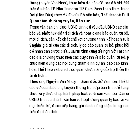
Đừng (huyện Vạn Ninh); thực hiện đo bản đồ tọa độ VN-2000
trên địa bàn TP. Nha Trang và TP. Cam Ranh theo thực trạn
Đôi (Hòn Đầu) theo ý kiến của Bộ Văn hóa, Thể thao và Du l
Quan tâm thường xuyên, liên tục
Trong văn bản chỉ đạo, UBND tỉnh đã yêu cầu UBND các địa p
bảo vệ, phát huy giá trị di tích và hoạt động bảo quản, tu bổ
mới di tích, gắn kết chặt chẽ với chương trình, kế hoạch tu bổ
ý nghĩa, giá trị của các di tích, lý do bảo quản, tu bổ, phục hồ
để nhân dân được biết… UBND tỉnh cũng đề nghị Sở Tài chín
các địa phương thực hiện các quy định về bảo quản, tu bổ, ph
thực hiện đúng các nội dung thẩm định dự án, báo cáo kinh t
hóa, Thể thao và Du lịch, cơ quan chức năng của Bộ thỏa th
trị di tích…
Theo ông Nguyễn Văn Nhuận - Giám đốc Sở Văn hóa, Thể thao
các cơ quan báo chí, truyền thông trên địa bàn tỉnh để tăn
thức và ý thức chấp hành pháp luật về di sản văn hóa. Căn
UBND tỉnh ban hành văn bản về hoạt động quản lý, bảo vệ và 
mục kiểm kê, được xếp hạng, ghi danh, công nhận trong cá
trên địa bàn tỉnh.