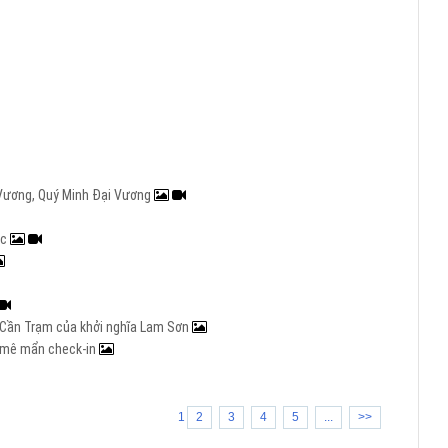
i Vương, Quý Minh Đại Vương
ạc
ng Cần Trạm của khởi nghĩa Lam Sơn
rẻ mê mẩn check-in
1
2
3
4
5
...
>>