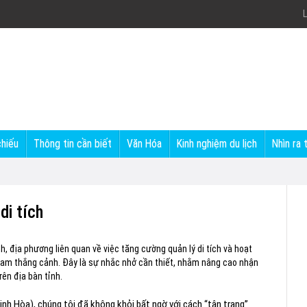
L
chiếu
Thông tin cần biết
Văn Hóa
Kinh nghiệm du lịch
Nhìn ra 
di tích
, địa phương liên quan về việc tăng cường quản lý di tích và hoạt
nh lam thắng cảnh. Đây là sự nhắc nhở cần thiết, nhằm nâng cao nhận
rên địa bàn tỉnh.
nh Hòa), chúng tôi đã không khỏi bất ngờ với cách “tân trang”