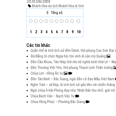
Trở về đầu trang
Khánh Hòa
du lịch Khánh Hòa
di tích
0
Tổng số:
1
2
3
4
5
6
7
8
9
10
Các tin khác
Quần thể di tích lịch sử đền Dành, thờ phụng Cao Sơn Đạ
Đà Nẵng tổ chức Ngày hội tôn vinh di sản mỳ Quảng
Đền Cầu Khoai, Tân Hiệp thờ nhị nữ nghĩa binh thời Lê – M
Đền Thượng Việt Yên, thờ phụng Thạch Linh Thần tướng
Chùa Lim - Hồng Ân tự
Đền Tân Ninh – Bắc Giang, ngôi đền cổ đạo Mẫu Việt Nam
Nghè Trận – xã Kép, di tích lịch sử gắn liền với chiến thắ
Ngôi chùa ở Hải Phòng đẹp như 'Nhật Bản thu nhỏ', giới t
Chùa Bạch Vân – Bạch Vân Tự
Chùa Hồng Phúc – Phường Bắc Giang