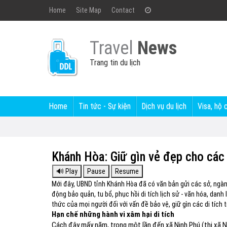
Home
Site Map
Contact
Travel
News
Trang tin du lịch
Home
Tin tức - Sự kiện
Dịch vụ du lịch
Visa, hộ 
Khánh Hòa: Giữ gìn vẻ đẹp cho các 
Mới đây, UBND tỉnh Khánh Hòa đã có văn bản gửi các sở, ngành
động bảo quản, tu bổ, phục hồi di tích lịch sử - văn hóa, da
thức của mọi người đối với vấn đề bảo vệ, giữ gìn các di tích t
Hạn chế những hành vi xâm hại di tích
Cách đây mấy năm, trong một lần đến xã Ninh Phú (thị xã Ni