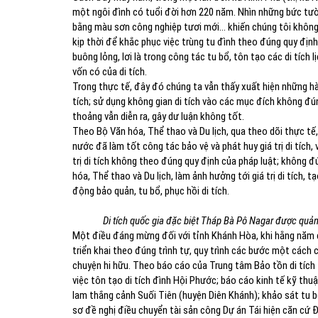
một ngôi đình có tuổi đời hơn 220 năm. Nhìn những bức tư
bằng màu sơn công nghiệp tươi mới… khiến chúng tôi không
kịp thời để khắc phục việc trùng tu đình theo đúng quy đị
buông lỏng, lơi là trong công tác tu bổ, tôn tạo các di tíc
vốn có của di tích.
Trong thực tế, đây đó chúng ta vẫn thấy xuất hiện những hành 
tích; sử dụng không gian di tích vào các mục đích không đún
thoảng vẫn diễn ra, gây dư luận không tốt.
Theo Bộ Văn hóa, Thể thao và Du lịch, qua theo dõi thực tế, 
nước đã làm tốt công tác bảo vệ và phát huy giá trị di tích,
trị di tích không theo đúng quy định của pháp luật; không
hóa, Thể thao và Du lịch, làm ảnh hưởng tới giá trị di tích, 
động bảo quản, tu bổ, phục hồi di tích.
Di tích quốc gia đặc biệt Tháp Bà Pô Nagar được quản l
Một điều đáng mừng đối với tỉnh Khánh Hòa, khi hằng năm c
triển khai theo đúng trình tự, quy trình các bước một cách ch
chuyện hi hữu. Theo báo cáo của Trung tâm Bảo tồn di tích 
việc tôn tạo di tích đình Hội Phước; báo cáo kinh tế kỹ thu
lam thắng cảnh Suối Tiên (huyện Diên Khánh); khảo sát tu bổ
sơ đề nghị điều chuyển tài sản công Dự án Tái hiện căn cứ 