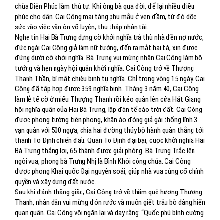
chùa Diên Phúc làm thủ tự. Khi ông bà qua đời, để lại nhiều điều
phúc cho dân. Cai Công mai táng phụ mẫu ở ven đầm, từ đó dốc
sức vào việc văn ôn võ luyện, thu thập nhân tài.
Nghe tin Hai Bà Trưng dựng cờ khởi nghĩa trả thù nhà đền nợ nước,
đức ngài Cai Công giả làm nữ tướng, đến ra mắt hai bà, xin được
đứng dưới cờ khởi nghĩa. Bà Trưng vui mừng nhận Cai Công làm bộ
tướng và hẹn ngày hội quân khởi nghĩa. Cai Công trở về Thượng
Thanh Thần, bí mật chiêu binh tụ nghĩa. Chỉ trong vòng 15 ngày, Cai
Công đã tập hợp được 359 nghĩa binh. Tháng 3 năm 40, Cai Công
làm lễ tế cờ ở miếu Thượng Thanh rồi kéo quân lên cửa Hát Giang
hội nghĩa quân của Hai Bà Trưng, lập đàn tế cáo trời đất. Cai Công
được phong tướng tiên phong, khăn áo đóng giả gái thống lĩnh 3
vạn quân với 500 ngựa, chia hai đường thủy bộ hành quân thẳng tới
thành Tô Định chiến đấu. Quân Tô Định đại bại, cuộc khởi nghĩa Hai
Bà Trưng thắng lợi, 65 thành được giải phóng. Bà Trưng Trắc lên
ngôi vua, phong bà Trưng Nhị là Bình Khôi công chúa. Cai Công
được phong Khai quốc Đại nguyên soái, giúp nhà vua củng cố chính
quyền và xây dựng đất nước.
Sau khi đánh thắng giặc, Cai Công trở về thăm quê hương Thượng
Thanh, nhân dân vui mừng đón rước và muốn giết trâu bò dâng hiến
quan quân. Cai Công vội ngăn lại và dạy rằng: “Quốc phú bình cường