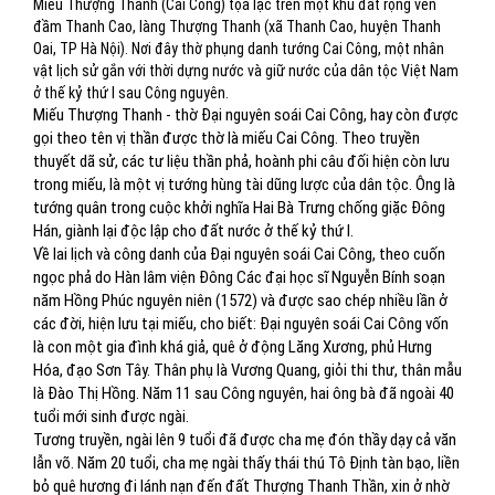
Miếu Thượng Thanh (Cai Công) tọa lạc trên một khu đất rộng ven
đầm Thanh Cao, làng Thượng Thanh (xã Thanh Cao, huyện Thanh
Oai, TP Hà Nội). Nơi đây thờ phụng danh tướng Cai Công, một nhân
vật lịch sử gắn với thời dựng nước và giữ nước của dân tộc Việt Nam
ở thế kỷ thứ I sau Công nguyên.
Miếu Thượng Thanh - thờ Đại nguyên soái Cai Công, hay còn được
gọi theo tên vị thần được thờ là miếu Cai Công. Theo truyền
thuyết dã sử, các tư liệu thần phả, hoành phi câu đối hiện còn lưu
trong miếu, là một vị tướng hùng tài dũng lược của dân tộc. Ông là
tướng quân trong cuộc khởi nghĩa Hai Bà Trưng chống giặc Đông
Hán, giành lại độc lập cho đất nước ở thế kỷ thứ I.
Về lai lịch và công danh của Đại nguyên soái Cai Công, theo cuốn
ngọc phả do Hàn lâm viện Đông Các đại học sĩ Nguyễn Bính soạn
năm Hồng Phúc nguyên niên (1572) và được sao chép nhiều lần ở
các đời, hiện lưu tại miếu, cho biết: Đại nguyên soái Cai Công vốn
là con một gia đình khá giả, quê ở động Lăng Xương, phủ Hưng
Hóa, đạo Sơn Tây. Thân phụ là Vương Quang, giỏi thi thư, thân mẫu
là Đào Thị Hồng. Năm 11 sau Công nguyên, hai ông bà đã ngoài 40
tuổi mới sinh được ngài.
Tương truyền, ngài lên 9 tuổi đã được cha mẹ đón thầy dạy cả văn
lẫn võ. Năm 20 tuổi, cha mẹ ngài thấy thái thú Tô Định tàn bạo, liền
bỏ quê hương đi lánh nạn đến đất Thượng Thanh Thần, xin ở nhờ