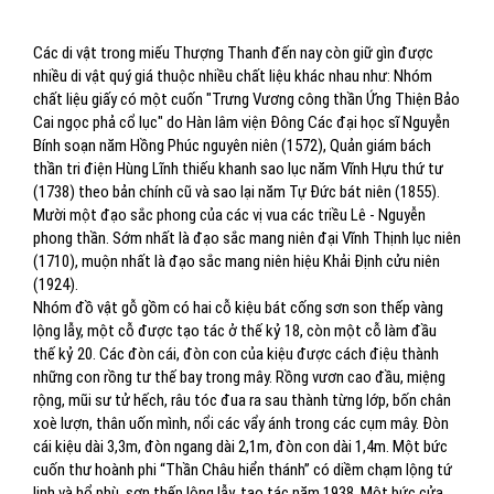
Các di vật trong miếu Thượng Thanh đến nay còn giữ gìn được
nhiều di vật quý giá thuộc nhiều chất liệu khác nhau như: Nhóm
chất liệu giấy có một cuốn "Trưng Vương công thần Ứng Thiện Bảo
Cai ngọc phả cổ lục" do Hàn lâm viện Đông Các đại học sĩ Nguyễn
Bính soạn năm Hồng Phúc nguyên niên (1572), Quản giám bách
thần tri điện Hùng Lĩnh thiếu khanh sao lục năm Vĩnh Hựu thứ tư
(1738) theo bản chính cũ và sao lại năm Tự Đức bát niên (1855).
Mười một đạo sắc phong của các vị vua các triều Lê - Nguyễn
phong thần. Sớm nhất là đạo sắc mang niên đại Vĩnh Thịnh lục niên
(1710), muộn nhất là đạo sắc mang niên hiệu Khải Định cửu niên
(1924).
Nhóm đồ vật gỗ gồm có hai cỗ kiệu bát cống sơn son thếp vàng
lộng lẫy, một cỗ được tạo tác ở thế kỷ 18, còn một cỗ làm đầu
thế kỷ 20. Các đòn cái, đòn con của kiệu được cách điệu thành
những con rồng tư thế bay trong mây. Rồng vươn cao đầu, miệng
rộng, mũi sư tử hếch, râu tóc đua ra sau thành từng lớp, bốn chân
xoè lượn, thân uốn mình, nổi các vẩy ánh trong các cụm mây. Đòn
cái kiệu dài 3,3m, đòn ngang dài 2,1m, đòn con dài 1,4m. Một bức
cuốn thư hoành phi “Thần Châu hiển thánh” có diềm chạm lộng tứ
linh và hổ phù, sơn thếp lộng lẫy, tạo tác năm 1938. Một bức cửa