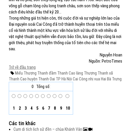
võng gỗ chạm lộng cửu long tranh châu, sơn son thếp vàng phong
cách điêu khắc đầu thế kỷ 20…
Trong những giá trị hiện còn, thì cuộc đời và sự nghiệp lớn lao của
Đại nguyên soái Cai Công đã trở thành huyền thoại trên tòa miếu
cổ và hình thành một khu vực văn hóa lịch sử lâu đời với nhiều di
vật nghệ thuật quý hiếm vẫn được bảo tồn, lưu giữ. Đây cũng là nơi
giới thiệu, phát huy truyền thống của tổ tiên cho các thế hệ mai
sau.
Nguyễn Hoan
Nguồn: PetroTimes
Trở về đầu trang
Miếu Thượng Thanh
đầm Thanh Cao
làng Thượng Thanh
xã
Thanh Cao
huyện Thanh Oai
TP Hà Nội
Cai Công
nhị vua Hai Bà Trưng
0
Tổng số:
1
2
3
4
5
6
7
8
9
10
Các tin khác
Cụm di tích lịch sử đền – chùa Khánh Vân