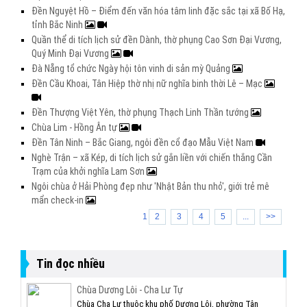
Đền Nguyệt Hồ – Điểm đến văn hóa tâm linh đặc sắc tại xã Bố Hạ,
tỉnh Bắc Ninh
Quần thể di tích lịch sử đền Dành, thờ phụng Cao Sơn Đại Vương,
Quý Minh Đại Vương
Đà Nẵng tổ chức Ngày hội tôn vinh di sản mỳ Quảng
Đền Cầu Khoai, Tân Hiệp thờ nhị nữ nghĩa binh thời Lê – Mạc
Đền Thượng Việt Yên, thờ phụng Thạch Linh Thần tướng
Chùa Lim - Hồng Ân tự
Đền Tân Ninh – Bắc Giang, ngôi đền cổ đạo Mẫu Việt Nam
Nghè Trận – xã Kép, di tích lịch sử gắn liền với chiến thắng Cần
Trạm của khởi nghĩa Lam Sơn
Ngôi chùa ở Hải Phòng đẹp như 'Nhật Bản thu nhỏ', giới trẻ mê
mẩn check-in
1
2
3
4
5
...
>>
Tin đọc nhiều
Chùa Dương Lôi - Cha Lư Tự
Chùa Cha Lư thuộc khu phố Dương Lôi, phường Tân