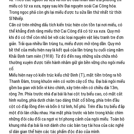
miếu có từ xa xưa, ngay sau khi Đại nguyên soái Cai Công hóa.
Trong ngọc phả còn ghi lại miếu được tu sửa lần thứ nhất từ thời
Sĩ Nhiếp.
Căn cứ trên những dấu tích kiến trúc hiện còn tồn tại nơi miếu, có
thể khẳng định rằng miếu thờ Cai Công đã có từ xa xưa. Quy mô
khi đó có thể còn nhỏ bé với các loại nguyên vật liệu tranh tre đơn
giản. Trải qua nhiều lần trùng tu, miếu được mở rộng dần. Quy mô
bề thế của miếu hiện nay là kết quả của lần trùng tu cuối cùng năm
Khải Định tam niên (1918). Từ đó đến nay, những sửa chữa nhỏ
thường xuyên được tiến hành nhằm giữ gìn bền vững cho ngôi miếu
cổ.
Miếu hiện nay có kiến trúc kiểu chữ Đinh (T), mặt tiền trông ra hồ
Thanh Đàm, trong khuôn viên có vườn cây cổ thụ. Đại bái ngôi miếu
gồm ba gian với bốn vì kèo chính, xây trên nền có chiều dài 13m,
rộng 7m. Phía trước nhà đại bái là hai cột trụ biểu cao, có mặt cắt
hình vuông, phía dưới chân tạo dáng thắt cổ bồng, phía trên đầu
cột có đắp lồng đèn và bốn ô tứ linh, hổ phù. Trên đầu trụ biểu đắp
một đôi lân chầu nhau. Hai mặt phía trước và bên trong khắc chìm
những đôi câu đối ca ngợi vị trí phong cảnh của ngôi miếu. Toàn bộ
khung nhà đại bái là nơi dành cho các bàn tay tài hoa của các nghệ
sĩ dân gian thể hiện các tác phẩm độc đáo của mình.