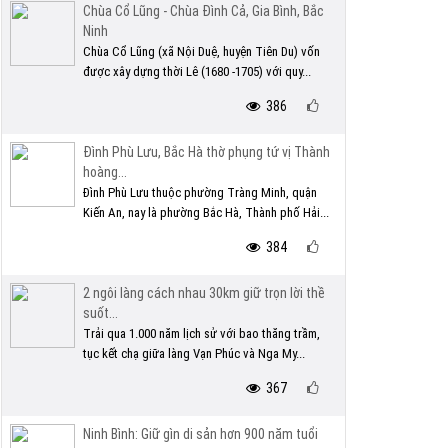
Chùa Cổ Lũng - Chùa Đình Cả, Gia Bình, Bắc
Ninh
Chùa Cổ Lũng (xã Nội Duệ, huyện Tiên Du) vốn
được xây dựng thời Lê (1680 -1705) với quy...
386
Đình Phù Lưu, Bắc Hà thờ phụng tứ vị Thành
hoàng...
Đình Phù Lưu thuộc phường Tràng Minh, quận
Kiến An, nay là phường Bắc Hà, Thành phố Hải...
384
2 ngôi làng cách nhau 30km giữ trọn lời thề
suốt...
Trải qua 1.000 năm lịch sử với bao thăng trầm,
tục kết chạ giữa làng Vạn Phúc và Nga My...
367
Ninh Bình: Giữ gìn di sản hơn 900 năm tuổi