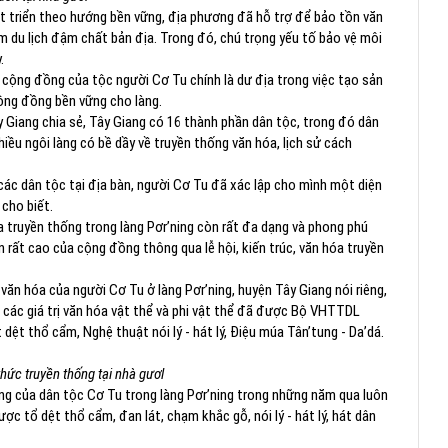
t triển theo hướng bền vững, địa phương đã hỗ trợ để bảo tồn văn
 du lịch đậm chất bản địa. Trong đó, chú trọng yếu tố bảo vệ môi
.
trị cộng đồng của tộc người Cơ Tu chính là dư địa trong việc tạo sản
 cộng đồng bền vững cho làng.
 Giang chia sẻ, Tây Giang có 16 thành phần dân tộc, trong đó dân
ều ngôi làng có bề dầy về truyền thống văn hóa, lịch sử cách
 các dân tộc tại địa bàn, người Cơ Tu đã xác lập cho mình một diện
 cho biết.
óa truyền thống trong làng Pơr’ning còn rất đa dạng và phong phú
 rất cao của cộng đồng thông qua lễ hội, kiến trúc, văn hóa truyền
văn hóa của người Cơ Tu ở làng Pơr’ning, huyện Tây Giang nói riêng,
các giá trị văn hóa vật thể và phi vật thể đã được Bộ VHTTDL
 dệt thổ cẩm, Nghệ thuật nói lý - hát lý, Điệu múa Tân’tung - Da’dá.
hức truyền thống tại nhà gươl
ống của dân tộc Cơ Tu trong làng Pơr’ning trong những năm qua luôn
ợc tổ dệt thổ cẩm, đan lát, chạm khắc gỗ, nói lý - hát lý, hát dân