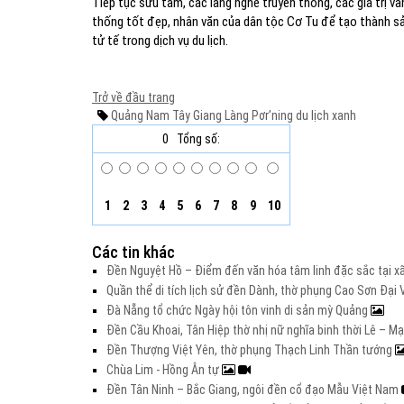
Tiếp tục sưu tầm, các làng nghề truyền thống, các giá trị văn
thống tốt đẹp, nhân văn của dân tộc Cơ Tu để tạo thành sả
tử tế trong dịch vụ du lịch.
Trở về đầu trang
Quảng Nam
Tây Giang
Làng Pơr’ning
du lịch xanh
0
Tổng số:
1
2
3
4
5
6
7
8
9
10
Các tin khác
Đền Nguyệt Hồ – Điểm đến văn hóa tâm linh đặc sắc tại xã
Quần thể di tích lịch sử đền Dành, thờ phụng Cao Sơn Đạ
Đà Nẵng tổ chức Ngày hội tôn vinh di sản mỳ Quảng
Đền Cầu Khoai, Tân Hiệp thờ nhị nữ nghĩa binh thời Lê – M
Đền Thượng Việt Yên, thờ phụng Thạch Linh Thần tướng
Chùa Lim - Hồng Ân tự
Đền Tân Ninh – Bắc Giang, ngôi đền cổ đạo Mẫu Việt Nam