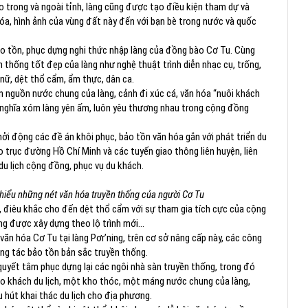
hao trong và ngoài tỉnh, làng cũng được tạo điều kiện tham dự và
óa, hình ảnh của vùng đất này đến với bạn bè trong nước và quốc
bảo tồn, phục dựng nghi thức nhập làng của đồng bào Cơ Tu. Cùng
ền thống tốt đẹp của làng như nghệ thuật trình diễn nhạc cụ, trống,
 nữ, dệt thổ cẩm, ẩm thực, dân ca.
 ơn nguồn nước chung của làng, cảnh đi xúc cá, văn hóa “nuôi khách
nh nghĩa xóm làng yên ấm, luôn yêu thương nhau trong cộng đồng
động các đề án khôi phục, bảo tồn văn hóa gắn với phát triển du
o trục đường Hồ Chí Minh và các tuyến giao thông liên huyện, liên
du lịch cộng đồng, phục vụ du khách.
 hiểu những nét văn hóa truyền thống của người Cơ Tu
t, điêu khắc cho đến dệt thổ cẩm với sự tham gia tích cực của cộng
ang được xây dựng theo lộ trình mới…
 văn hóa Cơ Tu tại làng Pơr’ning, trên cơ sở nâng cấp này, các công
ông tác bảo tồn bản sắc truyền thống.
 quyết tâm phục dựng lại các ngôi nhà sàn truyền thống, trong đó
cho khách du lịch, một kho thóc, một máng nước chung của làng,
 hút khai thác du lịch cho địa phương.