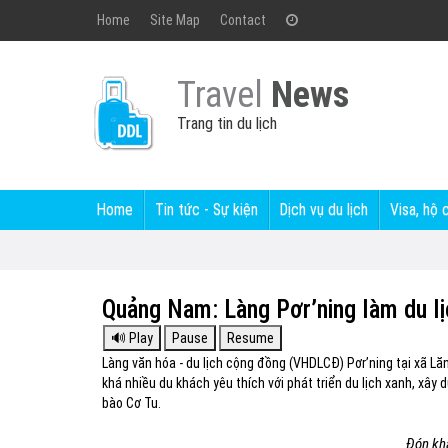
Home
Site Map
Contact
Travel
News
Trang tin du lịch
Home
Tin tức - Sự kiện
Dịch vụ du lịch
Visa, hộ 
Quảng Nam: Làng Pơr’ning làm du l
Làng văn hóa - du lịch cộng đồng (VHDLCĐ) Pơr’ning tại xã 
khá nhiều du khách yêu thích với phát triển du lịch xanh, xâ
bào Cơ Tu.
Đón khá