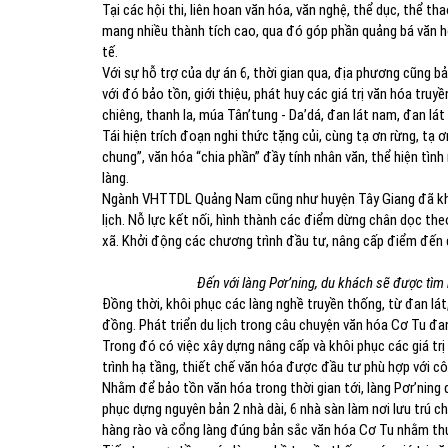
Tại các hội thi, liên hoan văn hóa, văn nghệ, thể dục, thể t
mang nhiều thành tích cao, qua đó góp phần quảng bá văn h
tế.
Với sự hỗ trợ của dự án 6, thời gian qua, địa phương cũng 
với đó bảo tồn, giới thiệu, phát huy các giá trị văn hóa truy
chiêng, thanh la, múa Tân’tung - Da’dá, đan lát nam, đan lát
Tái hiện trích đoạn nghi thức tặng củi, cùng tạ ơn rừng, tạ
chung’’, văn hóa “chia phần” đầy tính nhân văn, thể hiện tì
làng.
Ngành VHTTDL Quảng Nam cũng như huyện Tây Giang đã khởi 
lịch. Nỗ lực kết nối, hình thành các điểm dừng chân dọc the
xã. Khởi động các chương trình đầu tư, nâng cấp điểm đến 
Đến với làng Pơr’ning, du khách sẽ được tìm
Đồng thời, khôi phục các làng nghề truyền thống, từ đan lá
đồng. Phát triển du lịch trong câu chuyện văn hóa Cơ Tu đ
Trong đó có việc xây dựng nâng cấp và khôi phục các giá trị
trình hạ tầng, thiết chế văn hóa được đầu tư phù hợp với c
Nhằm để bảo tồn văn hóa trong thời gian tới, làng Pơr’ning
phục dựng nguyên bản 2 nhà dài, 6 nhà sàn làm nơi lưu trú 
hàng rào và cổng làng đúng bản sắc văn hóa Cơ Tu nhằm thu