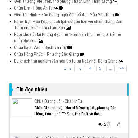
Đền Thượng Việt Yên, thờ phụng Thạch Linh Thần tướng
Chùa Lim - Hồng Ân tự
Đền Tân Ninh – Bắc Giang, ngôi đền cổ đạo Mẫu Việt Nam
Nghè Trận – xã Kép, di tích lịch sử gắn liền với chiến thắng Cần
Trạm của khởi nghĩa Lam Sơn
Ngôi chùa ở Hải Phòng đẹp như 'Nhật Bản thu nhỏ', giới trẻ mê
mẩn check-in
Chùa Bạch Vân – Bạch Vân Tự
Chùa Hồng Phúc – Phường Bắc Giang
Du khách trải nghiệm văn hóa Cơ tu tại Ngày hội Đông Giang
1
2
3
4
5
...
>>
Tin đọc nhiều
Chùa Dương Lôi - Cha Lư Tự
Chùa Cha Lư thuộc khu phố Dương Lôi, phường Tân
Hồng, thành phố Từ Sơn, thờ Phật và thờ...
538