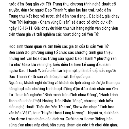
rước đèn lồng gắn với Tết Trung thu; chương trình nghệ thuật cổ
truyền, dân tộc người Dao Thanh Y; giao lưu lửa trại, rước đèn
Trung thu, kết hợp với rước, thả đèn hoa đăng… Đặc biệt, giải chạy
"Yên Tử Heritage - Chạm vùng Di sản" sẽ được tổ chức dự kiến
ngày 15-16/11. Giải chạy dự kiến thu hút hàng nghìn vận động viên
đến tham gia và trải nghiệm các hoạt động tại Yên Tử.
Học sinh tham quan và tìm hiểu các giá trị của Di sản Yên Tử
Bên cạnh đó, phường cũng tổ chức các chương trình giới thiệu
những nét văn hóa đặc trưng của người Dao Thanh Y phường Yên
Tử như: Giao lưu văn nghệ; biểu diễn tái hiện Lễ cúng đầu năm
người Dao Thanh Y; biểu diễn tái hiện một phần Lễ cấp sắc người
Dao Thanh Y - Di sản văn hóa phi vật thể quốc gia…
Ngoài ra, khách nghỉ dưỡng và khách du lịch cũng sẽ được tham gia
hàng loạt các chương trình hoạt động độc đáo dưới chân núi Yên
Tử: Tour trải nghiệm "Bình minh trên đỉnh chùa Đồng", "Hành trình
theo dấu chân Phật Hoàng Trần Nhân Tông", chương trình biểu
diễn nghệ thuật "Diệu âm Yên Tử sơn", Show âm nhạc "Tinh hoa
văn hóa Việt"; tour "Huyền thoại Làng Nương"… Ngoài ra, du khách
còn được trải nghiệm các dịch vụ: Cưỡi ngựa Horse Riding; bắn
súng đạn nhựa nắp chai; bắn cung; tham gia các trò chơi dân gian;