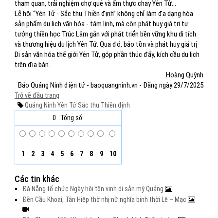
tham quan, trải nghiệm chợ quê và ẩm thực chay Yên Tử...
Lễ hội “Yên Tử - Sắc thu Thiền định” không chỉ làm đa dạng hóa
sản phẩm du lịch văn hóa - tâm linh, mà còn phát huy giá trị tư
tưởng thiền học Trúc Lâm gắn với phát triển bền vững khu di tích
và thương hiệu du lịch Yên Tử. Qua đó, bảo tồn và phát huy giá trị
Di sản văn hóa thế giới Yên Tử, góp phần thúc đẩy, kích cầu du lịch
trên địa bàn.
Hoàng Quỳnh
Báo Quảng Ninh điện tử - baoquangninh.vn - Đăng ngày 29/7/2025
Trở về đầu trang
Quảng Ninh
Yên Tử
Sắc thu Thiền định
0
Tổng số:
1
2
3
4
5
6
7
8
9
10
Các tin khác
Đà Nẵng tổ chức Ngày hội tôn vinh di sản mỳ Quảng
Đền Cầu Khoai, Tân Hiệp thờ nhị nữ nghĩa binh thời Lê – Mạc