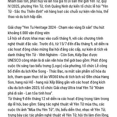
Nhằm bảo tồn, phát huy và lan tỏa giá trị Di sản thế giới Yên Tử, quý
IV/2025, phường Yên Tử, tỉnh Quảng Ninh dự kiến tổ chức lễ hội “Yên
Tử - Sắc thu Thiền định” với hàng loạt các chuỗi sự kiện văn hóa, thể
thao và du lịch hấp dẫn.
Giải chạy "Yen Tu Heritage 2024 - Chạm vào vùng Di sản" thu hút
khoảng 6.000 vận động viên
Lễ hội sẽ được khai mạc vào cuối tháng 9, với các chương trình
nghệ thuật đặc sắc. Trước đó, từ 15/7 đến đầu tháng 9, sẽ diễn ra
các hoạt động chào mừng Đại hội đảng các cấp, sự kiện di tích và
danh thắng Yên Tử - Vĩnh Nghiêm - Côn Sơn, Kiếp Bạc được
UNESCO công nhận là di sản văn hóa thế giới bao gồm: Phát động
cuộc thi sáng tạo biểu trưng (Logo) của phường; tổ chức Lễ công
bố điểm du lịch Khe Song - Thác Bạc, ra mắt sản phẩm số hóa du
lịch, tham quan thực tế ảo VR360 khu di tích lịch sử Đền chùa Hang
Son, hang núi Hổ - hang núi Xếp Bằng gắn với các hoạt động kích
cầu du lịch năm 2025; tổ chức Giải chạy Ultra trial Yên Tử "Khám
phá di sản - Lan tỏa tinh hoa”.
Từ tháng 9 đến tháng 12 sẽ diễn ra các hoạt động trọng tâm trong
dịp lễ hội, bao gồm: Sáng tác nghệ thuật về Yên Tử mùa thu, các
cuộc thi ảnh "Mùa thu Yên Tử"; thi, biểu diễn thơ, nhạc về Yên Tử;
trưng bày các tác phẩm nghệ thuật về Yên Tử; hội thi làm đèn lồng;