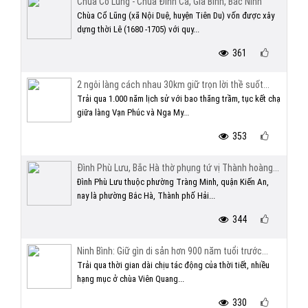
Chùa Cổ Lũng - Chùa Đình Cả, Gia Bình, Bắc Ninh
Chùa Cổ Lũng (xã Nội Duệ, huyện Tiên Du) vốn được xây
dựng thời Lê (1680 -1705) với quy...
361
2 ngôi làng cách nhau 30km giữ trọn lời thề suốt...
Trải qua 1.000 năm lịch sử với bao thăng trầm, tục kết chạ
giữa làng Vạn Phúc và Nga My...
353
Đình Phù Lưu, Bắc Hà thờ phụng tứ vị Thành hoàng...
Đình Phù Lưu thuộc phường Tràng Minh, quận Kiến An,
nay là phường Bắc Hà, Thành phố Hải...
344
Ninh Bình: Giữ gìn di sản hơn 900 năm tuổi trước...
Trải qua thời gian dài chịu tác động của thời tiết, nhiều
hạng mục ở chùa Viên Quang...
330