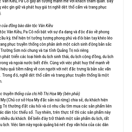
c Vân Kiều, Pa Cô gây ấn tượng mạnh mẽ với khách tham quan. Đây
việc gìn giữ và phát huy giá trị nghề dệt thổ cẩm và trang phục
.
g của đồng bào dân tộc Vân Kiều
tộc Vân Kiều, Pa Cô nổi bật với sự đa dạng và độc đáo về phong
cầu kỳ, thể hiện trí tưởng tượng phong phú và đôi bàn tay khéo léo
trang phục truyền thống còn phản ánh một cách sinh động bản sắc
Trường Sơn nói chung và tại tỉnh Quảng Trị nói riêng.
hát triển các loại hình du lịch sinh thái, du lịch cộng đồng, du lịch
rong và ngoài nước biết đến. Cùng với việc phát huy thế mạnh về
 hiệu quả tiềm năng về con người với nét đặc trưng là bản sắc văn
. Trong đó, nghề dệt thổ cẩm và trang phục truyền thống là một
h.
c truyền thống của chị Hồ Thị Họa My (bên phải)
 My (Chủ cơ sở Họa My đặc sản núi rừng) chia sẻ, du khách hiện
g Trị thường đặt câu hỏi và có nhu cầu tìm mua các sản phẩm liên
 dân tộc thiểu số. Tuy nhiên, trên thực tế thì các sản phẩm này
nhiều du khách. Để biến đây trở thành một sản phẩm du lịch, rất
du lịch. Việc làm này ngoài quảng bá nét đẹp văn hóa của các dân