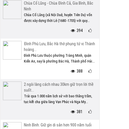
Chùa Cổ Lũng - Chùa Đình Cả, Gia Bình, Bắc
Ninh
Chùa Cổ Lũng (xã Nội Duệ, huyện Tiên Du) vốn
được xây dựng thời Lê (1680 -1705) với quy...
394
Đình Phù Lưu, Bắc Hà thờ phụng tứ vị Thành
hoàng...
Đình Phù Lưu thuộc phường Tràng Minh, quận
Kiến An, nay là phường Bắc Hà, Thành phố Hải...
388
2 ngôi làng cách nhau 30km giữ trọn lời thề
suốt...
Trải qua 1.000 năm lịch sử với bao thăng trầm,
tục kết chạ giữa làng Vạn Phúc và Nga My...
381
Ninh Bình: Giữ gìn di sản hơn 900 năm tuổi