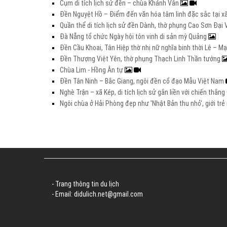
Cụm di tích lịch sử đền – chùa Khánh Vân
Đền Nguyệt Hồ – Điểm đến văn hóa tâm linh đặc sắc tại xã
Quần thể di tích lịch sử đền Dành, thờ phụng Cao Sơn Đạ
Đà Nẵng tổ chức Ngày hội tôn vinh di sản mỳ Quảng
Đền Cầu Khoai, Tân Hiệp thờ nhị nữ nghĩa binh thời Lê – M
Đền Thượng Việt Yên, thờ phụng Thạch Linh Thần tướng
Chùa Lim - Hồng Ân tự
Đền Tân Ninh – Bắc Giang, ngôi đền cổ đạo Mẫu Việt Nam
Nghè Trận – xã Kép, di tích lịch sử gắn liền với chiến thắ
Ngôi chùa ở Hải Phòng đẹp như 'Nhật Bản thu nhỏ', giới t
- Trang thông tin du lịch
- Email: didulich.net@gmail.com