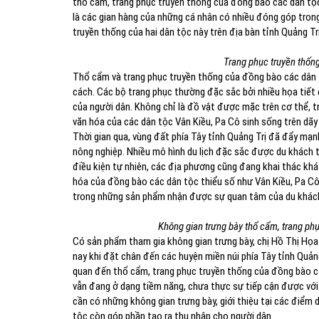
thổ cẩm, trang phục truyền thống của đồng bào các dân tộ
là các gian hàng của những cá nhân có nhiều đóng góp trong 
truyền thống của hai dân tộc này trên địa bàn tỉnh Quảng Trị
Trang phục truyền thốn
Thổ cẩm và trang phục truyền thống của đồng bào các dân 
cách. Các bộ trang phục thường đặc sắc bởi nhiều họa tiết 
của người dân. Không chỉ là đồ vật được mặc trên cơ thể, 
văn hóa của các dân tộc Vân Kiều, Pa Cô sinh sống trên dãy 
Thời gian qua, vùng đất phía Tây tỉnh Quảng Trị đã đẩy mạnh p
nông nghiệp. Nhiều mô hình du lịch đặc sắc được du khách t
điều kiện tự nhiên, các địa phương cũng đang khai thác khá
hóa của đồng bào các dân tộc thiểu số như Vân Kiều, Pa Cô
trong những sản phẩm nhận được sự quan tâm của du khác
Không gian trưng bày thổ cẩm, trang phụ
Có sản phẩm tham gia không gian trưng bày, chị Hồ Thị Họa
nay khi đặt chân đến các huyện miền núi phía Tây tỉnh Quản
quan đến thổ cẩm, trang phục truyền thống của đồng bào các
vẫn đang ở dạng tiềm năng, chưa thực sự tiếp cận được với 
cần có những không gian trưng bày, giới thiệu tại các điểm 
tộc còn góp phần tạo ra thu nhập cho người dân.