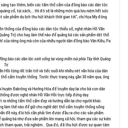
n, sáng tạo thêm, biến các tấm thổ cẩm của đồng bào các dân tộc
quàng cổ, túi xách,… thì đó sẽ là những món quà lưu niệm hết sức
 sản phẩm du lịch thu hút khách thời gian tới", chị Họa My đóng
yền thống của đồng bào các dân tộc thiểu số, nghệ nhân Hồ Văn
 Quảng Trị) cho hay, làm thế nào để quảng bá các sản phẩm dệt thổ
 của riêng ông mà còn của nhiều người dân đồng bào Vân Kiều, Pa
đồng bào các dân tộc sinh sống tại vùng miền núi phía Tây tỉnh Quảng
Trị
n Hồi từng rất trăn trở và tiếc nuối khi nhiều nét văn hóa của dân
 thổ cẩm truyền thống. Trước thực trạng này, gần 30 năm qua, ông
hai huyện Đakrông và Hướng Hóa để truyền dạy lại cho bà con dân
 thống được nghệ nhân Hồ Văn Hồi trực tiếp đứng dạy.
t ra những tấm thổ cẩm đẹp và hướng dẫn lại cho người khác.
ng làm thế nào để giữ cho nghề dệt thổ cẩm truyền thống sống
 vấn đề này, đòi hỏi cần phải tìm được đầu ra cho các sản phẩm.
ể quảng bá như đưa sản phẩm lên mạng xã hội; tham gia các sự kiện
hách tham quan, trải nghiệm… Qua đó, đã thu hút được sự quan tâm