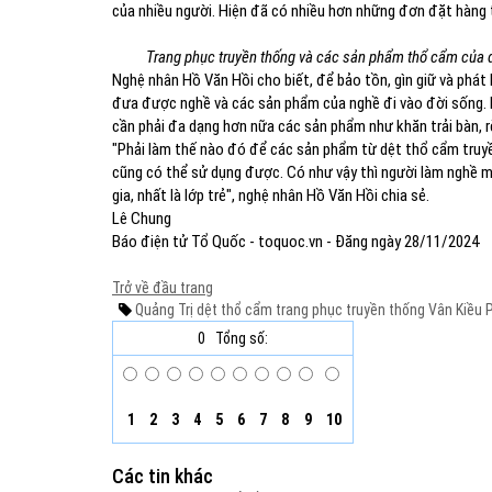
của nhiều người. Hiện đã có nhiều hơn những đơn đặt hàng 
Trang phục truyền thống và các sản phẩm thổ cẩm của đ
Nghệ nhân Hồ Văn Hồi cho biết, để bảo tồn, gìn giữ và phát
đưa được nghề và các sản phẩm của nghề đi vào đời sống. N
cần phải đa dạng hơn nữa các sản phẩm như khăn trải bàn, r
"Phải làm thế nào đó để các sản phẩm từ dệt thổ cẩm truy
cũng có thể sử dụng được. Có như vậy thì người làm nghề 
gia, nhất là lớp trẻ", nghệ nhân Hồ Văn Hồi chia sẻ.
Lê Chung
Báo điện tử Tổ Quốc - toquoc.vn - Đăng ngày 28/11/2024
Trở về đầu trang
Quảng Trị
dệt thổ cẩm
trang phục truyền thống
Vân Kiều
P
0
Tổng số:
1
2
3
4
5
6
7
8
9
10
Các tin khác