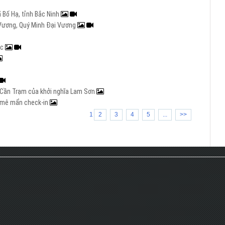
 Bố Hạ, tỉnh Bắc Ninh
i Vương, Quý Minh Đại Vương
ạc
ng Cần Trạm của khởi nghĩa Lam Sơn
rẻ mê mẩn check-in
1
2
3
4
5
...
>>