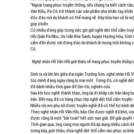
"Ngoài trang phục truyền thống, nếu chúng ta biết cách tâ
Vân Kiều, Pa Cô trở thành các sản phẩm như khăn tay, khăn 
độc đáo mà du khách có thể mang về. Đây hứa hẹn sẽ là một
góp ý kiến.
Có nhiều đóng góp trong việc gìn giữ nghề dệt thổ cẩm tru
Hồi (bản Pa Nho, thị trấn Khe Sanh, huyện Hướng Hóa, tỉnh
cẩm đến được với đông đảo du khách là mong mỏi không chỉ
Cô.
Nghệ nhân Hồ Văn Hồi giới thiệu về trang phục truyền thống 
Sinh ra và lớn lên giữa đại ngàn Trường Sơn, nghệ nhân Hồ Vă
tộc mình đang ngày càng bị mai một. Trong đó, có nghề dệt
đã dành nhiều thời gian để tìm tòi, nghiên cứu.
Sau khi học nghề thành thạo, ông lại đi khắp các bản làng 
bản. Đến nay, đã có hàng chục lớp nghề dệt thổ cẩm truyền
Nhiều chị em phụ nữ được truyền nghề đã có thể tự mình dệ
Theo nghệ nhân Hồ Văn Hồi, bảo tồn được nghề đã khó, xo
được cũng là một "bài toán" hết sức nan giải. Để giải quyết
Thời gian qua, ông cùng mọi người đã áp dụng nhiều cách đ
trưng bày, giới thiệu; đưa nghề dệt thổ cẩm vào phục vụ k