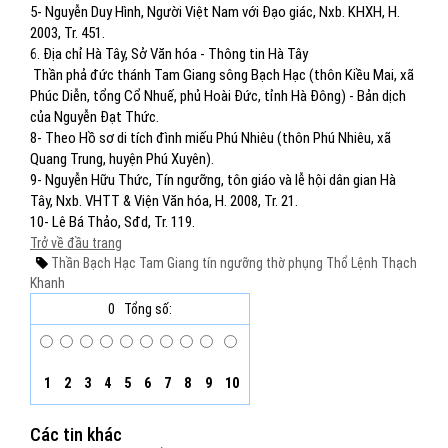
5- Nguyễn Duy Hình, Người Việt Nam với Đạo giác, Nxb. KHXH, H.
2003, Tr. 451.
6. Địa chỉ Hà Tây, Sở Văn hóa - Thông tin Hà Tây
Thần phả đức thánh Tam Giang sông Bạch Hạc (thôn Kiều Mai, xã
Phúc Diễn, tổng Cổ Nhuế, phủ Hoài Đức, tỉnh Hà Đông) - Bản dịch
của Nguyễn Đạt Thức.
8- Theo Hồ sơ di tích đình miếu Phú Nhiêu (thôn Phú Nhiêu, xã
Quang Trung, huyện Phú Xuyên).
9- Nguyễn Hữu Thức, Tín ngưỡng, tôn giáo và lễ hội dân gian Hà
Tây, Nxb. VHTT & Viện Văn hóa, H. 2008, Tr. 21.
10- Lê Bá Thảo, Sđd, Tr. 119.
Trở về đầu trang
Thần Bạch Hạc Tam Giang
tín ngưỡng thờ phụng
Thổ Lệnh
Thạch
Khanh
0
Tổng số:
1
2
3
4
5
6
7
8
9
10
Các tin khác