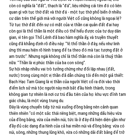
còn có nghĩa là "đất", thạch là "đá", liệu những cái tên đó có liên
quan gì với tục thờ đất và thờ đá - một tục thờ phổ biến ở nhiều
cư dân trên thế giới mà với người Việt cổ cũng không là ngoại lệ?
Từ tục thờ đất đến sự có mặt của vị thần cai quản đất đai hay
còn gọi là thổ thần là một điều có thể hiểu được của tư duy dân
gian, vì tên gọi Thổ Lệnh đã bao hàm nghĩa ấy, và truyền thuyết
cũng đã khẳng định rõ điều này: "Vị thổ thần ở đây, nếu như linh
ứng thì mau hiện rõ hình trạng để ta theo đó mà tạc tượng đặt ở
am trước". Nhưng ngài không chỉ là thổ thần mà còn là thuỷ thần
nữa: "Thần là vị phúc thần của ba con sông”.
Sự hội nhập nhiều vai trò tưởng chừng như đối lập nhau (đất,
nước) trong cùng một vị thần đã dẫn chúng tôi đến một giả thiết:
Bạch Hạc Tam Giang là vị thần của người Việt cổ ra đời vào thời
điểm lịch sử mà tộc người này mới bắt đầu hình thành, trong
không gian tự nhiên là nơi cư trú đầu tiên của họ: khu vực đỉnh tam
giác châu, là một vùng trung du.
Đây là vùng chuyển tiếp từ núi xuống đồng bằng nên cảnh quan
thiên nhiên "có một sắc thái riêng biệt, mang những dấu hiệu vừa
của đồng bằng, vừa của miền núi, tức là ở đây đã hiện diện gần như
đầy đủ các dạng địa hình của cả hai miền núi và đồng bằng: vừa có
núi, sông, những thung lũng khô, vừa có những dải đất bằng để trở