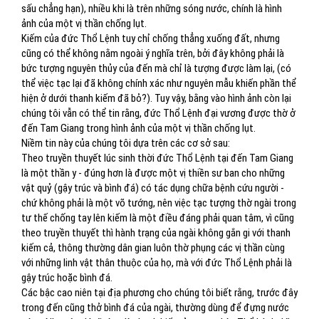
sấu chẳng hạn), nhiều khi là trên những sóng nước, chính là hình
ảnh của một vị thần chống lụt.
Kiếm của đức Thổ Lệnh tuy chỉ chống thẳng xuống đất, nhưng
cũng có thể không nằm ngoài ý nghĩa trên, bởi đây không phải là
bức tượng nguyên thủy của đến mà chỉ là tượng được làm lại, (có
thể việc tạc lại đã không chính xác như nguyên mẫu khiến phần thể
hiện ở dưới thanh kiếm đã bỏ?). Tuy vậy, bằng vào hình ảnh còn lại
chúng tôi vẫn có thể tin rằng, đức Thổ Lệnh đại vương được thờ ở
đến Tam Giang trong hình ảnh của một vị thần chống lụt.
Niềm tin này của chúng tôi dựa trên các cơ sở sau:
Theo truyền thuyết lúc sinh thời đức Thổ Lệnh tại đến Tam Giang
là một thần y - đúng hơn là được một vị thiền sư ban cho những
vật quỷ (gậy trúc và bình đá) có tác dụng chữa bệnh cứu người -
chứ không phải là một võ tướng, nên việc tạc tượng thờ ngài trong
tư thế chống tay lên kiếm là một điều đáng phải quan tâm, vì cũng
theo truyền thuyết thì hành trạng của ngài không gắn gi với thanh
kiếm cả, thông thường dân gian luôn thờ phụng các vị thần cùng
với những linh vật thân thuộc của họ, mà với đức Thổ Lệnh phải là
gậy trúc hoặc bình đá.
Các bậc cao niên tại địa phương cho chúng tôi biết rằng, trước đây
trong đến cũng thở bình đá của ngài, thường dùng để đựng nước