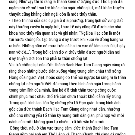
cúng. Như vậy thì rõ ràng là thanh kiếm ở tượng đức Thổ Lệnh đã
ngắm nói về một vai trò khác của ngài: chống lụt, mặt khác truyền
thuyết cũng khẳng định ngài còn là một thủy thần.
- Theo trí nhớ của các cụ già ở địa phương, trong lịch sử vùng đất
này thường xuyên bị ngập lụt, thực tế này cũng đã được các nhà
khoa học thủy văn quan sát và ghi nhận: "Ngã ba Hạc còn là một
túi nước khổng lồ, tập trung ở đây trước khi xuôi về đồng bằng và
ra biển. Những năm có mưa trên cả ba lưu vực dễ làm sinh lũ lụt gây
nạn vỡ đê...". Trong bối cảnh đó vị thủy thần được người dân nơi
đây truyền đời tôn thờ phải là thần chống lụt.
Vai trò chống lụt của đức thánh Bạch Hạc Tam Giang ngày càng rõ
ràng theo những bước tiến xuống vùng trung tâm châu thổ sông
Hồng của người Việt, hoặc cũng có thể nói ngược lại rằng, vì là thần
chống lụt nên người Việt đã mang theo hình ảnh ngài trong hành
trang tâm lĩnh của mình, làm bệ đỡ tinh thần trong công cuộc
chinh phục một châu thổ trẻ còn chưa thoát khỏi cảnh lấy trũng.
Trong quá trình lan tỏa ấy, những yếu tố Đạo giáo trong hình ảnh
gốc của đức thánh Bạch Hạc Tam Giang càng nhạt dần, nhường
chỗ cho những yếu tố thần kỳ mang tính dân gian, phù hợp với môi
cảnh của một không gian tự nhiên - xã hội văn hóa mới.
Đồng thời, nếu ở khu vực trung tâm, đức thánh Bạch Hạc Tam
Giang gồm hai anh em Thổ Lệnh và Thạch Khanh, thì càng đi xuống