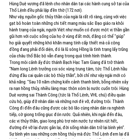
Hùng Duệ vương đã lệnh cho nhân dân tại các hành cung sở tại của
Thổ Lệnh đều phải lập đền thờ (172 nơi).
Như vậy, nguồn gốc thủy thần của ngài là rất rõ ràng, cùng với việc
gạt bỏ hoàn toàn những chi tiết mang màu sắc Đạo giáo ra khỏi
hành trạng của ngài, người Việt như muốn có được một vị thần gần
gũi hơn với cuộc sống của họ ở vùng đất mới, đặng có thể "giúp"
họ giải quyết những khó khăn mang tính cấp thiết mà cả cộng
đồng đang phải đối diện, đó là lũ sông Hồng là tình trạng lấy trũng
của châu thổ Bắc bộ vẫn đang trong quá trình hình thành.
Trong môi cảnh ấy đức thánh Bạch Hạc Tam Giang đã trở thành
"Nam long Lệnh trưởng coi sóc vùng trung tâm, tức Thổ Lệnh hầu
đứng đầu cai quản các bộ thủy thần”, bởi chỉ như vậy ngài mới có
khả năng: "Sau 10 năm chứng kiến cảnh thanh bình, bỗng nhiên xảy
ra nạn hồng thủy, nhiều làng mạc thôn xóm bị nước cuốn trôi. Hùng
Duệ vương sai Thành Công (tức là Thổ Lệnh, VHL chú) điều quân
cứu hộ, giúp đỡ nhân dân và những nơi đê vỡ, đường trôi. Thành
Công đi đến đâu cũng được các bô lão cùng nhân dân ra nghênh
tiếp, cờ giong trống giục đón rước. Quả nhiên, khi ngài đến đâu,
các vị thủy thần, giao long phù trợ nên nước tự nhiên rút hết,
đường đê vỡ lại được gắn lại, đời sống nhân dân trở lại bình yên".
Sự bình yên sau những cơn hồng thủy mà đức Thổ Lệnh đem lại đã