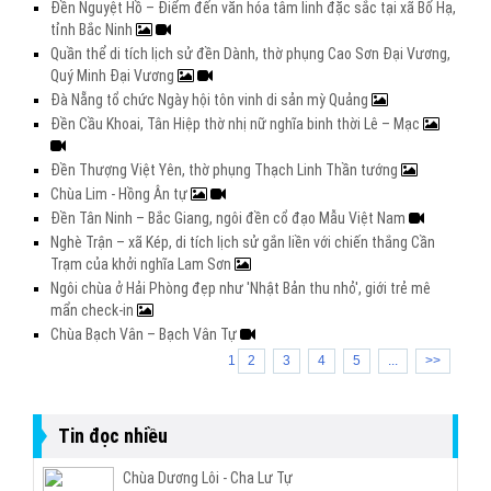
Đền Nguyệt Hồ – Điểm đến văn hóa tâm linh đặc sắc tại xã Bố Hạ,
tỉnh Bắc Ninh
Quần thể di tích lịch sử đền Dành, thờ phụng Cao Sơn Đại Vương,
Quý Minh Đại Vương
Đà Nẵng tổ chức Ngày hội tôn vinh di sản mỳ Quảng
Đền Cầu Khoai, Tân Hiệp thờ nhị nữ nghĩa binh thời Lê – Mạc
Đền Thượng Việt Yên, thờ phụng Thạch Linh Thần tướng
Chùa Lim - Hồng Ân tự
Đền Tân Ninh – Bắc Giang, ngôi đền cổ đạo Mẫu Việt Nam
Nghè Trận – xã Kép, di tích lịch sử gắn liền với chiến thắng Cần
Trạm của khởi nghĩa Lam Sơn
Ngôi chùa ở Hải Phòng đẹp như 'Nhật Bản thu nhỏ', giới trẻ mê
mẩn check-in
Chùa Bạch Vân – Bạch Vân Tự
1
2
3
4
5
...
>>
Tin đọc nhiều
Chùa Dương Lôi - Cha Lư Tự