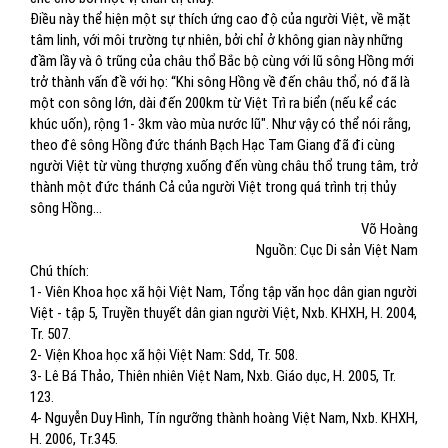
Điều này thể hiện một sự thích ứng cao độ của người Việt, về mặt
tâm linh, với môi trường tự nhiên, bởi chỉ ở không gian này những
đầm lầy và ô trũng của châu thổ Bắc bộ cùng với lũ sông Hồng mới
trở thành vấn đề với họ: “Khi sông Hồng về đến châu thổ, nó đã là
một con sông lớn, dài đến 200km từ Việt Trì ra biển (nếu kể các
khúc uốn), rộng 1- 3km vào mùa nước lũ". Như vậy có thể nói rằng,
theo đê sông Hồng đức thánh Bạch Hạc Tam Giang đã đi cùng
người Việt từ vùng thượng xuống đến vùng châu thổ trung tâm, trở
thành một đức thánh Cả của người Việt trong quá trình trị thủy
sông Hồng...
Võ Hoàng
Nguồn: Cục Di sản Việt Nam
Chú thích:
1- Viên Khoa học xã hội Việt Nam, Tổng tập văn học dân gian người
Việt - tập 5, Truyền thuyết dân gian người Việt, Nxb. KHXH, H. 2004,
Tr. 507.
2- Viện Khoa học xã hội Việt Nam: Sdd, Tr. 508.
3- Lê Bá Thảo, Thiên nhiên Việt Nam, Nxb. Giáo dục, H. 2005, Tr.
123.
4- Nguyễn Duy Hình, Tín ngưỡng thành hoàng Việt Nam, Nxb. KHΧΗ,
Η. 2006, Τr.345.