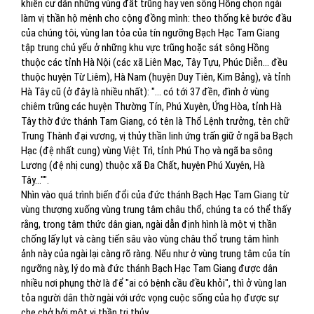
khiến cư dân những vùng đất trũng hay ven sông Hồng chọn ngài
làm vị thần hộ mệnh cho cộng đồng mình: theo thống kê bước đầu
của chúng tôi, vùng lan tỏa của tín ngưỡng Bạch Hạc Tam Giang
tập trung chủ yếu ở những khu vực trũng hoặc sát sông Hồng
thuộc các tỉnh Hà Nội (các xã Liên Mạc, Tây Tựu, Phúc Diễn... đều
thuộc huyện Từ Liêm), Hà Nam (huyện Duy Tiên, Kim Bảng), và tỉnh
Hà Tây cũ (ở đây là nhiều nhất): "... có tới 37 đền, đình ở vùng
chiêm trũng các huyện Thường Tín, Phú Xuyên, Ứng Hòa, tỉnh Hà
Tây thờ đức thánh Tam Giang, có tên là Thổ Lệnh trưởng, tên chữ
Trung Thành đại vương, vị thủy thần linh ứng trấn giữ ở ngã ba Bạch
Hạc (đệ nhất cung) vùng Việt Trì, tỉnh Phú Thọ và ngã ba sông
Lương (đệ nhị cung) thuộc xã Đa Chất, huyện Phú Xuyên, Hà
Tây..."".
Nhìn vào quá trình biến đổi của đức thánh Bạch Hạc Tam Giang từ
vùng thượng xuống vùng trung tâm châu thổ, chúng ta có thể thấy
rằng, trong tâm thức dân gian, ngài dẫn định hình là một vị thần
chống lấy lụt và càng tiến sâu vào vùng châu thổ trung tâm hình
ảnh này của ngài lại càng rõ ràng. Nếu như ở vùng trung tâm của tín
ngưỡng này, lý do mà đức thánh Bạch Hạc Tam Giang được dân
nhiều nơi phụng thờ là để "ai có bệnh cầu đều khỏi", thì ở vùng lan
tỏa người dân thờ ngài với ước vọng cuộc sống của họ được sự
che chở bởi một vị thần trị thủy.