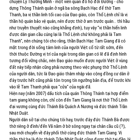
chuyện Lý Thường Minh - một viên quan đô hộ đời Đường - cho
dựng Thông Thánh quản ở ngã ba sông Bạch Hạc để thờ Tam
Thanh, ba vị thần linh tối cao của Đạo giáo, còn Thổ Lệnh chỉ là vị
thần hộ quán bảo vệ quán, nên được thờ ở am trước quán... thì hầu
như truyền thuyết nào cũng khẳng định), tuy vậy “vị thần hiển linh
được dân gian cầu cúng lại là Thổ Lệnh chứ không phải là Tam
Thanh", nên chúng tôi cho rằng, thần Bạch Hạc Tam Giang đã có
mặt trong đời sống tâm linh của người Việt cổ từ rất sớm, đến
thời thuộc Đường vị trí của ngài trong dân gian có lẽ đã định hình
tương đối vững chắc, nên Đạo giáo muốn được người Việt ở vùng
đất này tiếp nhận cũng phải nương theo việc phụng thờ Thổ Lệnh
của người dân, tức là Đạo giáo thâm nhập vào cộng đồng cư dân ở
đây trước hết cũng phải tôn trọng tín ngưỡng bản địa, để trước khi
vào lễ Tam Thanh phải qua "cửa" của ngài đã.
Hiện nay (năm 2007) dấu tích của quán Thông Thánh tại hợp điểm
tam giang không còn, chỉ còn đến Tam Giang là nơi thờ Thổ Lệnh
đại vương cùng đức Thánh Bà Quách A Nương và đức thánh Trần
Nhật Duật.
Người dân sở tại cho chúng tôi hay, trước đây đức Thánh Bà được
thờ riêng ở đình/đến Vã nằm ở bờ sông ngay tại chân cầu cũ (?),
sau mới chuyển về đây phối thờ cùng đức thánh Tam Giang. Vị
thần thứ ba là đức thánh Trần Nhật Duật cũng được thờ tại đền, lý