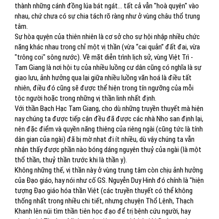
thành những cánh đồng lúa bát ngát... tất cả vẫn "hoà quyện" vào
nhau, chứ chưa có sự chia tách rõ ràng như ở vùng châu thổ trung
tâm.
Sự hòa quyện của thiên nhiên là cơ sở cho sự hội nhập nhiều chức
năng khác nhau trong chỉ một vị thần (vừa “cai quản” đất đai, vừa
"trông coi" sông nước). Về mặt diễn trình lịch sử, vùng Việt Trì -
Tam Giang là nơi hội tụ của nhiều luồng cư dân cũng có nghĩa là sự
giao lưu, ảnh hưởng qua lại giữa nhiều luồng văn hoá là điều tất
nhiên, điều đó cũng sẽ được thể hiện trong tín ngưỡng của mỗi
tộc người hoặc trong những vị thần linh nhất định.
Với thần Bạch Hạc Tam Giang, cho dù những truyền thuyết mà hiện
nay chúng ta được tiếp cận đều đã được các nhà Nho san định lại,
nên đặc điểm và quyền năng thiêng của riêng ngài (cũng tức là tính
dân gian của ngài) đã bị mờ nhạt đi ít nhiều, dù vậy chúng ta vẫn
nhận thấy được phần nào bóng dáng nguyên thuỷ của ngài (là một
thổ thần, thuỷ thần trước khi là thần y).
Không những thế, vị thần này ở vùng trung tâm còn chịu ảnh hưởng
của Đạo giáo, hay nói như cố GS. Nguyễn Duy Hinh đó chính là "hiện
tượng Đạo giáo hóa thần Việt (các truyền thuyết có thể không
thống nhất trong nhiều chi tiết, nhưng chuyện Thổ Lệnh, Thạch
Khanh lên núi tìm thần tiên học đạo để trị bệnh cứu người, hay