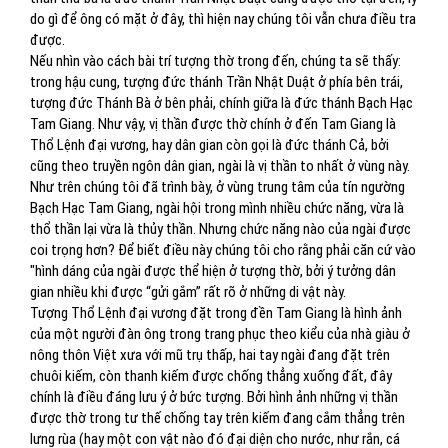
do gì để ông có mặt ở đây, thì hiện nay chúng tôi vẫn chưa điều tra
được.
Nếu nhìn vào cách bài trí tượng thờ trong đến, chúng ta sẽ thấy:
trong hậu cung, tượng đức thánh Trần Nhật Duật ở phía bên trái,
tượng đức Thánh Bà ở bên phải, chính giữa là đức thánh Bạch Hạc
Tam Giang. Như vậy, vị thần được thờ chính ở đến Tam Giang là
Thổ Lệnh đại vương, hay dân gian còn gọi là đức thánh Cả, bởi
cũng theo truyền ngôn dân gian, ngài là vị thần to nhất ở vùng này.
Như trên chúng tôi đã trình bày, ở vùng trung tâm của tín ngường
Bạch Hạc Tam Giang, ngài hội trong mình nhiều chức năng, vừa là
thổ thần lại vừa là thủy thần. Nhưng chức năng nào của ngài được
coi trọng hơn? Để biết điều này chúng tôi cho rằng phải căn cứ vào
"hình dáng của ngài được thể hiện ở tượng thờ, bởi ý tưởng dân
gian nhiều khi được “gửi gắm” rất rõ ở những di vật này.
Tượng Thổ Lệnh đại vương đặt trong đền Tam Giang là hình ảnh
của một người đàn ông trong trang phục theo kiểu của nhà giàu ở
nông thôn Việt xưa với mũ trụ thấp, hai tay ngài đang đặt trên
chuôi kiếm, còn thanh kiếm được chống thẳng xuống đất, đây
chính là điều đáng lưu ý ở bức tượng. Bởi hình ảnh những vị thần
được thờ trong tư thế chống tay trên kiếm đang cắm thẳng trên
lưng rùa (hay một con vật nào đó đại diện cho nước, như rắn, cá