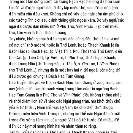
Trong một lần dừng bước tại trang Bạch Hạc hai ông đã hóa luôn
tại đó và được người dân ở đây lập miếu thờ, sau đó ai có bệnh
đến miếu cầu đều khỏi. Không chỉ có vậy, các ngài còn âm phù cho
các tướng lĩnh đời sau đánh thắng giặc ngoại xâm. Do vậy ngài/các
ngài đã được dân nhiều nơi ở Phú Thọ, Vĩnh Phúc... lập đến miếu
thờ, tôn vinh là thần thành hoàng.
Tuy nhiên, không phải ở đâu người dân cũng đều thờ cả hai vị mà
có nơi chỉ thờ một vị, hoặc là Thổ Lệnh, hoặc Thạch Khanh [đến
Bạch Hạc (p. Bạch Hạc, tp. Việt Trì, t. Phú Thọ) thờ Thổ Lệnh; đến
Chi Cát (p. Tiên Cát, tp. Việt Trì, t. Phú Thọ) thờ Thạch Khanh;
đình Trung Hậu (th. Trung Hậu, x. Tề Lỗ, h. Yên Lạc, t. Vĩnh Phúc)
thở Thổ Lệnh...), nhưng dù là một hay hai vị thì ngoài tên riêng thì
đều được gọi chung là Bạch Hạc Tam Giang.
Các truyền thuyết về thánh Bạch Hạc Tam Giang ở vùng trung tâm
này (chúng tôi tạm khoanh vùng trung tâm của tín ngưỡng Bạch
Hạc Tam Giang là ở Phú Thọ và Vĩnh Phúc) đều không thống nhất
về thời điểm lịch sử về việc các Ngài giảng trần, mà khởi thủy chủ
yếu là từ thời Lý Nam Đế, Hậu Lý Nam Đế cho đến thời thuộc
Đường (niên hiệu Vĩnh Trưng)..., nhưng có thể các Ngài đã có mặt
trong đời sống tâm linh của người Việt cổ từ trước đó nhiều, để
đến lúc này mới mang hình hài và nhân thân rõ ràng.
Tên huý của các ngài là Thổ Lệnh và Thạch Khanh, ngoài ra, thổ