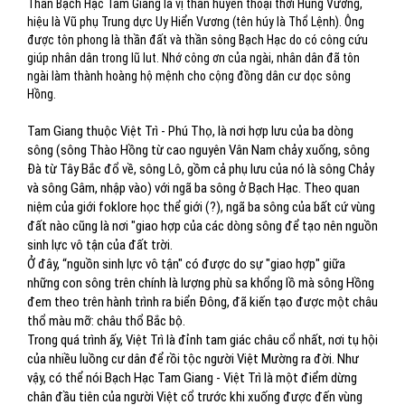
Thần Bạch Hạc Tam Giang là vị thần huyền thoại thời Hùng Vương,
hiệu là Vũ phụ Trung dực Uy Hiển Vương (tên húy là Thổ Lệnh). Ông
được tôn phong là thần đất và thần sông Bạch Hạc do có công cứu
giúp nhân dân trong lũ lut. Nhớ công ơn của ngài, nhân dân đã tôn
ngài làm thành hoàng hộ mệnh cho cộng đồng dân cư dọc sông
Hồng.
Tam Giang thuộc Việt Trì - Phú Thọ, là nơi hợp lưu của ba dòng
sông (sông Thào Hồng từ cao nguyên Vân Nam chảy xuống, sông
Đà từ Tây Bắc đổ về, sông Lô, gồm cả phụ lưu của nó là sông Chảy
và sông Gâm, nhập vào) với ngã ba sông ở Bạch Hạc. Theo quan
niệm của giới foklore học thể giới (?), ngã ba sông của bất cứ vùng
đất nào cũng là nơi "giao hợp của các dòng sông để tạo nên nguồn
sinh lực vô tận của đất trời.
Ở đây, “nguồn sinh lực vô tận" có được do sự "giao hợp" giữa
những con sông trên chính là lượng phù sa khổng lồ mà sông Hồng
đem theo trên hành trình ra biển Đông, đã kiến tạo được một châu
thổ màu mỡ: châu thổ Bắc bộ.
Trong quá trình ấy, Việt Trì là đỉnh tam giác châu cổ nhất, nơi tụ hội
của nhiều luồng cư dân để rồi tộc người Việt Mường ra đời. Như
vậy, có thể nói Bạch Hạc Tam Giang - Việt Trì là một điểm dừng
chân đầu tiên của người Việt cổ trước khi xuống được đến vùng