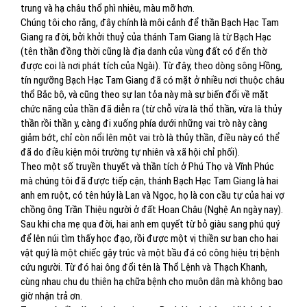
trung và hạ châu thổ phì nhiêu, màu mỡ hơn.
Chúng tôi cho rằng, đây chính là môi cảnh để thần Bạch Hạc Tam
Giang ra đời, bởi khởi thuỷ của thánh Tam Giang là từ Bạch Hạc
(tên thần đồng thời cũng là địa danh của vùng đất có đến thờ
được coi là nơi phát tích của Ngài). Từ đây, theo dòng sông Hồng,
tín ngưỡng Bạch Hạc Tam Giang đã có mặt ở nhiều nơi thuộc châu
thổ Bắc bộ, và cũng theo sự lan tỏa này mà sự biến đổi về mặt
chức năng của thần đã diễn ra (từ chỗ vừa là thổ thần, vừa là thủy
thần rồi thần y, càng đi xuống phía dưới những vai trò này càng
giảm bớt, chỉ còn nổi lên một vai trò là thủy thần, điều này có thể
đã do điều kiện môi trường tự nhiên và xã hội chỉ phối).
Theo một số truyền thuyết và thần tích ở Phú Thọ và Vĩnh Phúc
mà chúng tôi đã được tiếp cận, thánh Bạch Hạc Tam Giang là hai
anh em ruột, có tên húy là Lan và Ngọc, họ là con cầu tự của hai vợ
chồng ông Trần Thiệu người ở đất Hoan Châu (Nghệ An ngày nay).
Sau khi cha mẹ qua đời, hai anh em quyết từ bỏ giàu sang phú quý
để lên núi tìm thấy học đạo, rồi được một vị thiền sư ban cho hai
vật quý là một chiếc gậy trúc và một bầu đá có công hiệu trị bệnh
cứu người. Từ đó hai ông đổi tên là Thổ Lệnh và Thạch Khanh,
cùng nhau chu du thiên hạ chữa bệnh cho muôn dân mà không bao
giờ nhận trả ơn.