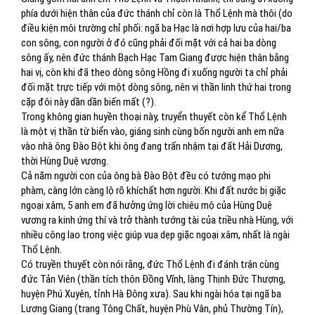
phía dưới hiện thân của đức thánh chỉ còn là Thổ Lệnh mà thôi (do
điều kiện môi trường chỉ phối: ngã ba Hạc là nơi hợp lưu của hai/ba
con sông, con người ở đó cũng phải đối mặt với cả hai ba dòng
sông ấy, nên đức thánh Bạch Hạc Tam Giang được hiện thân bằng
hai vị, còn khi đã theo dòng sông Hồng đi xuống người ta chỉ phải
đối mặt trực tiếp với một dòng sông, nên vị thần linh thứ hai trong
cặp đôi này dần dần biến mất (?).
Trong không gian huyền thoại này, truyển thuyết còn kể Thổ Lệnh
là một vị thần từ biển vào, giáng sinh cùng bốn người anh em nữa
vào nhà ông Đào Bột khi ông đang trấn nhậm tại đất Hải Dương,
thời Hùng Duệ vương.
Cả năm người con của ông bà Đào Bột đều có tướng mạo phi
phàm, càng lớn càng lộ rõ khíchất hơn người. Khi đất nước bị giặc
ngoại xâm, 5 anh em đã hưởng ứng lời chiêu mộ của Hùng Duệ
vương ra kinh ứng thí và trở thành tướng tài của triều nhà Hùng, với
nhiều công lao trong việc giúp vua dẹp giặc ngoại xâm, nhất là ngài
Thổ Lệnh.
Có truyền thuyết còn nói rằng, đức Thổ Lệnh đi đánh trận cùng
đức Tản Viên (thần tích thôn Đồng Vĩnh, làng Thịnh Đức Thượng,
huyện Phú Xuyên, tỉnh Hà Đông xưa). Sau khi ngài hóa tại ngã ba
Lương Giang (trang Tông Chất, huyện Phù Vân, phủ Thường Tín),