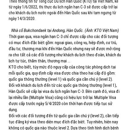
Theo thông tin từ Tổng cục Du lịch Hàn Quốc (KTO) tại Việt Nam, kể
từ ngày 1/6/2022, thị thực du lịch ngắn hạn C-3 sẽ được cấp trở lại
cho khách du lịch nước ngoài đến Hàn Quốc sau khi tạm ngưng từ
ngày 14/3/2020.
Nhà cổ Bukchondaek tại Andong, Hàn Quốc. (Ảnh: KTO Việt Nam)
Thời gian qua, visa ngắn hạn C-3 chỉ được cấp cho các đối tượng
có mục đích đặc biệt gồm: ngoại giao, công vụ, hiệp định, cư trú,
đầu tư, thương mại khi đến Hàn Quốc nhưng nay sẽ được mở rộng
ra cho tất cả các đối tượng như khách du lịch theo đoàn, khách du
lịch tự túc, thăm thân, thương mại …
KTO cho biết, tùy mức độ nguy cấp của công tác phòng dịch tại
mỗi quốc gia, quy định cấp visa được chia theo hai cấp độ gồm:
quốc gia thông thường (level 1) và quốc gia cần chú ý (level 2).
Đối với khách du lịch đến từ các quốc gia thông thường (level 1),
Hàn Quốc sẽ cấp lại visa du lịch ngắn hạn C-3. Bên cạnh đó, visa đi
lại nhiều lần (Multiple Visa) cũng có hiệu lực trở lại. Multiple Visa
được cấp trước ngày 5/4/2020 còn thời hạn được tiếp tục sử
dụng.
Đối với các đối tượng đến từ quốc gia cần chú ý (level 2), cần tiếp
tục đăng ký visa theo diện mục đích đặc biệt. Tuy nhiên, hiện nay
không có quốc gia nào thuộc level 2. Dựa theo tình hình dịch bệnh