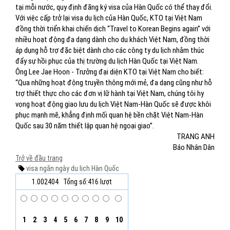
tại mỗi nước, quy định đăng ký visa của Hàn Quốc có thể thay đổi.
Với việc cấp trở lại visa du lịch của Hàn Quốc, KTO tại Việt Nam
đồng thời triển khai chiến dịch “Travel to Korean Begins again” với
nhiều hoạt động đa dạng dành cho du khách Việt Nam, đồng thời
áp dụng hỗ trợ đặc biệt dành cho các công ty du lịch nhằm thúc
đẩy sự hồi phục của thị trường du lịch Hàn Quốc tại Việt Nam.
Ông Lee Jae Hoon - Trưởng đại diện KTO tại Việt Nam cho biết:
“Qua những hoạt động truyền thông mới mẻ, đa dạng cũng như hỗ
trợ thiết thực cho các đơn vị lữ hành tại Việt Nam, chúng tôi hy
vọng hoạt động giao lưu du lịch Việt Nam-Hàn Quốc sẽ được khôi
phục mạnh mẽ, khẳng định mối quan hệ bền chặt Việt Nam-Hàn
Quốc sau 30 năm thiết lập quan hệ ngoại giao”.
TRANG ANH
Báo Nhân Dân
Trở về đầu trang
visa
ngắn ngày
du lịch
Hàn Quốc
1.002404
Tổng số:416 lượt
1
2
3
4
5
6
7
8
9
10