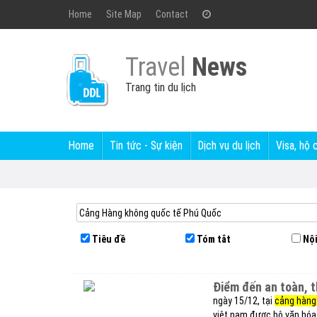
Home
Site Map
Contact
Travel
News
Trang tin du lịch
Home
Tin tức - Sự kiện
Dịch vụ du lịch
Visa, hộ 
Tiêu đề
Tóm tắt
Nội
điểm đến an toàn, 
ngày 15/12, tại
cảng hàng
việt nam được bộ văn hóa, 