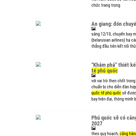
chức trang trọng.
an giang: đón chuy
sáng 12/10, chuyến bay m
(belarusian airlines) hạ c
thẳng đầu tiên kết nối thủ
"khám phá" thiết 
tế phú quốc
với vai trò then chốt trong
chuẩn bị cho diễn đàn hợp
quốc tế phú quốc
sẽ được 
bay hiện đại, thông minh b
phú quốc sẽ có cảng hàng không quốc tế hiện đại trước thềm apec
2027
theo quy hoạch,
cảng hàn