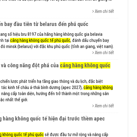
Xem chi tiết
ến bay đầu tiên từ belarus đến phú quốc
ang số hiệu bru 8197 của hãng hàng không quốc gia belavia
ánh tại
cảng hàng không quốc tế phú quốc
, đánh dấu chuyến bay
 đô minsk (belarus) với đặc khu phú quốc (tỉnh an giang, việt nam).
Xem chi tiết
kế và công năng đột phá của
cảng hàng không quốc
 chiến lược phát triển hạ tầng giao thông và du lịch, đặc biệt
 tác kinh tế châu á-thái bình dương (apec 2027),
cảng hàng không
nâng cấp toàn diện, hướng đến trở thành một trong những sân
ậc nhất thế giới.
Xem chi tiết
g không quốc tế phú quốc
sẽ được đầu tư mở rộng và nâng cấp