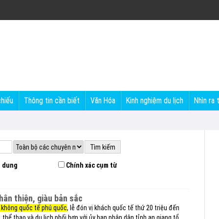
chiếu
Thông tin cần biết
Văn Hóa
Kinh nghiệm du lịch
Nhìn ra 
 dung
Chính xác cụm từ
thân thiện, giàu bản sắc
 không quốc tế phú quốc
, lễ đón vị khách quốc tế thứ 20 triệu đến
thể thao và du lịch phối hợp với ủy ban nhân dân tỉnh an giang tổ