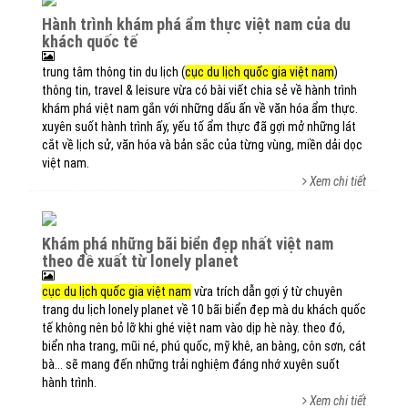
hành trình khám phá ẩm thực việt nam của du
khách quốc tế
trung tâm thông tin du lịch (
cục du lịch quốc gia việt nam
)
thông tin, travel & leisure vừa có bài viết chia sẻ về hành trình
khám phá việt nam gắn với những dấu ấn về văn hóa ẩm thực.
xuyên suốt hành trình ấy, yếu tố ẩm thực đã gợi mở những lát
cắt về lịch sử, văn hóa và bản sắc của từng vùng, miền dải dọc
việt nam.
Xem chi tiết
khám phá những bãi biển đẹp nhất việt nam
theo đề xuất từ lonely planet
cục du lịch quốc gia việt nam
vừa trích dẫn gợi ý từ chuyên
trang du lịch lonely planet về 10 bãi biển đẹp mà du khách quốc
tế không nên bỏ lỡ khi ghé việt nam vào dịp hè này. theo đó,
biển nha trang, mũi né, phú quốc, mỹ khê, an bàng, côn sơn, cát
bà... sẽ mang đến những trải nghiệm đáng nhớ xuyên suốt
hành trình.
Xem chi tiết