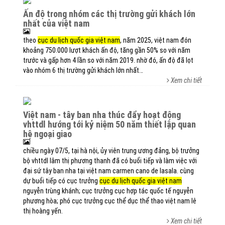
ấn độ trong nhóm các thị trường gửi khách lớn
nhất của việt nam
theo
cục du lịch quốc gia việt nam
, năm 2025, việt nam đón
khoảng 750.000 lượt khách ấn độ, tăng gần 50% so với năm
trước và gấp hơn 4 lần so với năm 2019. nhờ đó, ấn độ đã lọt
vào nhóm 6 thị trường gửi khách lớn nhất…
Xem chi tiết
việt nam - tây ban nha thúc đẩy hoạt động
vhttdl hướng tới kỷ niệm 50 năm thiết lập quan
hệ ngoại giao
chiều ngày 07/5, tại hà nội, ủy viên trung ương đảng, bộ trưởng
bộ vhttdl lâm thị phương thanh đã có buổi tiếp và làm việc với
đại sứ tây ban nha tại việt nam carmen cano de lasala. cùng
dự buổi tiếp có cục trưởng
cục du lịch quốc gia việt nam
nguyễn trùng khánh; cục trưởng cục hợp tác quốc tế nguyễn
phương hòa; phó cục trưởng cục thể dục thể thao việt nam lê
thị hoàng yến.
Xem chi tiết