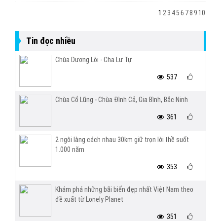
1
2
3
4
5
6
7
8
9
10
Tin đọc nhiều
Chùa Dương Lôi - Cha Lư Tự
537
Chùa Cổ Lũng - Chùa Đình Cả, Gia Bình, Bắc Ninh
361
2 ngôi làng cách nhau 30km giữ trọn lời thề suốt
1.000 năm
353
Khám phá những bãi biển đẹp nhất Việt Nam theo
đề xuất từ Lonely Planet
351