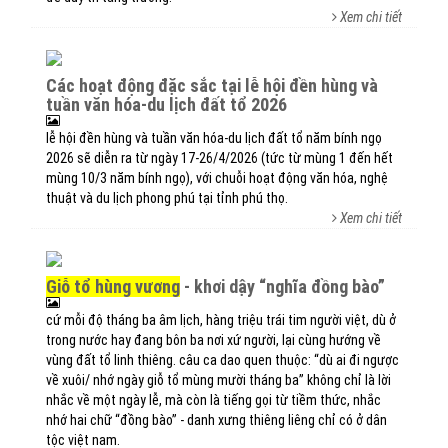
Xem chi tiết
các hoạt động đặc sắc tại lễ hội đền hùng và
tuần văn hóa-du lịch đất tổ 2026
lễ hội đền hùng và tuần văn hóa-du lịch đất tổ năm bính ngọ
2026 sẽ diễn ra từ ngày 17-26/4/2026 (tức từ mùng 1 đến hết
mùng 10/3 năm bính ngọ), với chuỗi hoạt động văn hóa, nghệ
thuật và du lịch phong phú tại tỉnh phú thọ.
Xem chi tiết
giỗ tổ hùng vương
- khơi dậy “nghĩa đồng bào”
cứ mỗi độ tháng ba âm lịch, hàng triệu trái tim người việt, dù ở
trong nước hay đang bôn ba nơi xứ người, lại cùng hướng về
vùng đất tổ linh thiêng. câu ca dao quen thuộc: “dù ai đi ngược
về xuôi/ nhớ ngày giỗ tổ mùng mười tháng ba” không chỉ là lời
nhắc về một ngày lễ, mà còn là tiếng gọi từ tiềm thức, nhắc
nhớ hai chữ “đồng bào” - danh xưng thiêng liêng chỉ có ở dân
tộc việt nam.