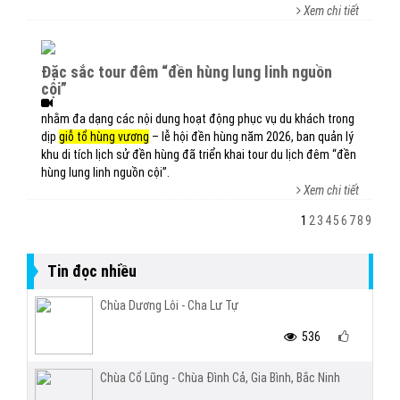
Xem chi tiết
đặc sắc tour đêm “đền hùng lung linh nguồn
cội”
nhằm đa dạng các nội dung hoạt động phục vụ du khách trong
dịp
giỗ tổ hùng vương
– lễ hội đền hùng năm 2026, ban quản lý
khu di tích lịch sử đền hùng đã triển khai tour du lịch đêm “đền
hùng lung linh nguồn cội”.
Xem chi tiết
1
2
3
4
5
6
7
8
9
Tin đọc nhiều
Chùa Dương Lôi - Cha Lư Tự
536
Chùa Cổ Lũng - Chùa Đình Cả, Gia Bình, Bắc Ninh