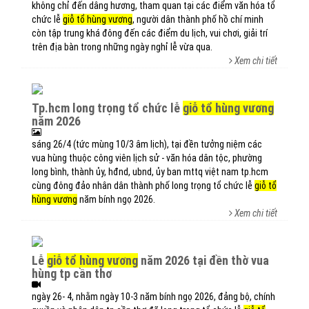
không chỉ đến dâng hương, tham quan tại các điểm văn hóa tổ
chức lễ
giỗ tổ hùng vương
, người dân thành phố hồ chí minh
còn tập trung khá đông đến các điểm du lịch, vui chơi, giải trí
trên địa bàn trong những ngày nghỉ lễ vừa qua.
Xem chi tiết
tp.hcm long trọng tổ chức lễ
giỗ tổ hùng vương
năm 2026
sáng 26/4 (tức mùng 10/3 âm lịch), tại đền tưởng niệm các
vua hùng thuộc công viên lịch sử - văn hóa dân tộc, phường
long bình, thành ủy, hđnd, ubnd, ủy ban mttq việt nam tp.hcm
cùng đông đảo nhân dân thành phố long trọng tổ chức lễ
giỗ tổ
hùng vương
năm bính ngọ 2026.
Xem chi tiết
lễ
giỗ tổ hùng vương
năm 2026 tại đền thờ vua
hùng tp cần thơ
ngày 26- 4, nhằm ngày 10-3 năm bính ngọ 2026, đảng bộ, chính