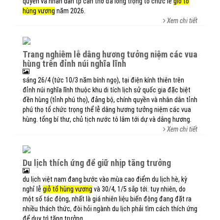
quyền và nhân dân tp cần thơ đã long trọng tổ chức lễ
giỗ tổ
hùng vương
năm 2026.
Xem chi tiết
trang nghiêm lễ dâng hương tưởng niệm các vua
hùng trên đỉnh núi nghĩa lĩnh
sáng 26/4 (tức 10/3 năm bính ngọ), tại điện kính thiên trên
đỉnh núi nghĩa lĩnh thuộc khu di tích lịch sử quốc gia đặc biệt
đền hùng (tỉnh phú thọ), đảng bộ, chính quyền và nhân dân tỉnh
phú thọ tổ chức trọng thể lễ dâng hương tưởng niệm các vua
hùng. tổng bí thư, chủ tịch nước tô lâm tới dự và dâng hương.
Xem chi tiết
du lịch thích ứng để giữ nhịp tăng trưởng
du lịch việt nam đang bước vào mùa cao điểm du lịch hè, kỳ
nghỉ lễ
giỗ tổ hùng vương
và 30/4, 1/5 sắp tới. tuy nhiên, do
một số tác động, nhất là giá nhiên liệu biến động đang đặt ra
nhiều thách thức, đòi hỏi ngành du lịch phải tìm cách thích ứng
để duy trì tăng trưởng.