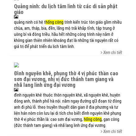
quảng ninh: du lịch tâm linh từ các di sản phật
giáo
quảng ninh có hệ t
hống công
trình kiến trúc tôn giáo gồm nhiều
chùa, am, tháp, bia, đền, lăng mộ trải khắp tỉnh, tập trung ở
uông bí và đông triều. hầu hết những công trình này nằm ở
không gian thiên nhiên khoáng đạt là những tài nguyên rất có
giá trị để phát triển du lịch tâm linh.
Xem chi tiết
đình nguyên khê, phụng thờ 4 vị phúc thần cao
sơn đại vương, nhị vị đức thánh tam giang và
nhã lang linh ứng đại vương
đình nguyên khê thuộc thôn nguyên khê, xã nguyên khê, huyện
đông anh, thành phố hà nội. nằm ngay đường ql3 đoạn từ đông
anh đi phù lỗ. theo truyền thuyết dân gian ở địa phương và tư
liện hán nôm còn lưu lại di tích cho biết đình nguyên khê phụng
thờ 4 vị phúc thần là: cao sơn đại vương,
hống công
, gạn công
(đức thánh tam giang) và nhã lang linh ứng đại vương.
Xem chi tiết