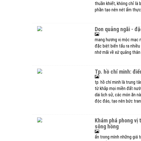
thuần khiết, không chỉ l
phần tạo nên nét ẩm thực
don quảng ngãi - đ
mang hương vị mộc mạc nh
đặc biệt biến tấu ra nhiê
nhớ mãi về xứ quảng thâ
tp. hồ chí minh: 
tp. hồ chí minh là trung t
từ khắp mọi miền đất n
dài lịch sử, các món ăn nà
độc đáo, tạo nên bức tra
khám phá phong vị thanh tao, tinh tế của ẩm thực vùng đồng bằng
sông hồng
ẩn trong mình những giá t