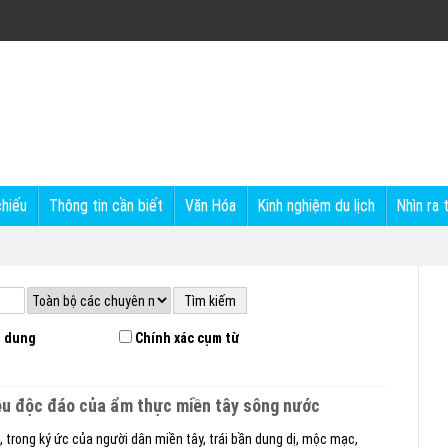
chiếu
Thông tin cần biết
Văn Hóa
Kinh nghiệm du lịch
Nhìn ra 
 dung
Chính xác cụm từ
liệu độc đáo của ẩm thực miền tây sông nước
, trong ký ức của người dân miền tây, trái bần dung dị, mộc mạc,