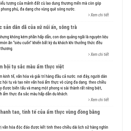
à biểu tượng của mảnh đất cù lao dung thương mến mà còn góp
 phong phú, đa dạng cho vùng quê sông nước.
Xem chi tiết
ặc sản dân dã của xứ núi ấn, sông trà
ưng không kém phần hấp dẫn, con don quảng ngãi là nguyên liệu
̀u món ăn “siêu cuốn” khiến bất kỳ du khách khi thưởng thức đều
n thương.
Xem chi tiết
điểm hội tụ sắc màu ẩm thực việt
âm kinh tế, văn hóa và giải trí hàng đầu cả nước. nơi đây, người dân
ước hội tụ và tạo nên văn hoá ẩm thực vô cùng đa dạng. theo chiều
y được biến tấu và mang một phong vị sài thành rất riêng biệt,
nh ẩm thực đa sắc màu hấp dẫn du khách.
Xem chi tiết
rị văn hóa độc đáo được kết tinh theo chiều dài lịch sử hàng nghìn