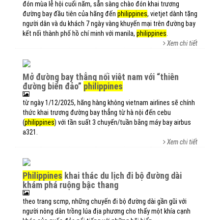
đón mùa lễ hội cuối năm, sẵn sàng chào đón khai trương
đường bay đầu tiên của hãng đến
philippines
, vietjet dành tặng
người dân và du khách 7 ngày vàng khuyến mại trên đường bay
kết nối thành phố hồ chí minh với manila,
philippines
.
Xem chi tiết
mở đường bay thẳng nối việt nam với “thiên
đường biển đảo”
philippines
từ ngày 1/12/2025, hãng hàng không vietnam airlines sẽ chính
thức khai trương đường bay thẳng từ hà nội đến cebu
(
philippines
) với tần suất 3 chuyến/tuần bằng máy bay airbus
a321.
Xem chi tiết
philippines
khai thác du lịch đi bộ đường dài
khám phá ruộng bậc thang
theo trang scmp, những chuyến đi bộ đường dài gần gũi với
người nông dân trồng lúa địa phương cho thấy một khía cạnh