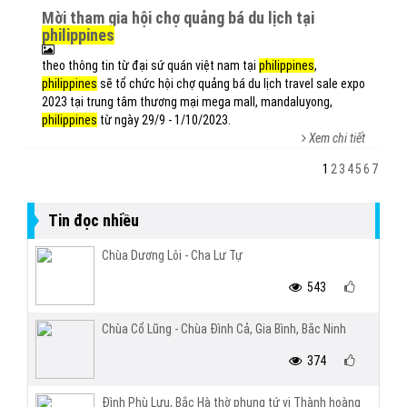
mời tham gia hội chợ quảng bá du lịch tại
philippines
theo thông tin từ đại sứ quán việt nam tại
philippines
,
philippines
sẽ tổ chức hội chợ quảng bá du lịch travel sale expo
2023 tại trung tâm thương mại mega mall, mandaluyong,
philippines
từ ngày 29/9 - 1/10/2023.
Xem chi tiết
1
2
3
4
5
6
7
Tin đọc nhiều
Chùa Dương Lôi - Cha Lư Tự
543
Chùa Cổ Lũng - Chùa Đình Cả, Gia Bình, Bắc Ninh
374
Đình Phù Lưu, Bắc Hà thờ phụng tứ vị Thành hoàng