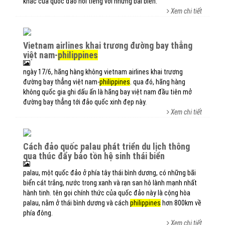
khác của quốc đảo nổi tiếng với những bãi biển.
Xem chi tiết
vietnam airlines khai trương đường bay thẳng
việt nam-
philippines
ngày 17/6, hãng hàng không vietnam airlines khai trương
đường bay thẳng việt nam-
philippines
. qua đó, hãng hàng
không quốc gia ghi dấu ấn là hãng bay việt nam đầu tiên mở
đường bay thẳng tới đảo quốc xinh đẹp này.
Xem chi tiết
cách đảo quốc palau phát triển du lịch thông
qua thúc đẩy bảo tồn hệ sinh thái biển
palau, một quốc đảo ở phía tây thái bình dương, có những bãi
biển cát trắng, nước trong xanh và rạn san hô lành mạnh nhất
hành tinh. tên gọi chính thức của quốc đảo này là cộng hòa
palau, nằm ở thái bình dương và cách
philippines
hơn 800km về
phía đông.
Xem chi tiết