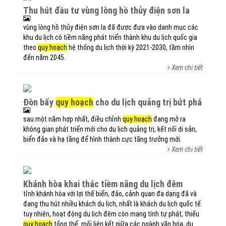
thu hút đầu tư vùng lòng hồ thủy điện sơn la
vùng lòng hồ thủy điện sơn la đã được đưa vào danh mục các
khu du lịch có tiềm năng phát triển thành khu du lịch quốc gia
theo
quy hoạch
hệ thống du lịch thời kỳ 2021-2030, tầm nhìn
đến năm 2045.
Xem chi tiết
đòn bẩy
quy hoạch
cho du lịch quảng trị bứt phá
sau một năm hợp nhất, điều chỉnh
quy hoạch
đang mở ra
không gian phát triển mới cho du lịch quảng trị, kết nối di sản,
biển đảo và hạ tầng để hình thành cực tăng trưởng mới.
Xem chi tiết
khánh hòa khai thác tiềm năng du lịch đêm
tỉnh khánh hòa với lợi thế biển, đảo, cảnh quan đa dạng đã và
đang thu hút nhiều khách du lịch, nhất là khách du lịch quốc tế.
tuy nhiên, hoạt động du lịch đêm còn mang tính tự phát, thiếu
quy hoạch
tổng thể. mối liên kết giữa các ngành văn hóa, du