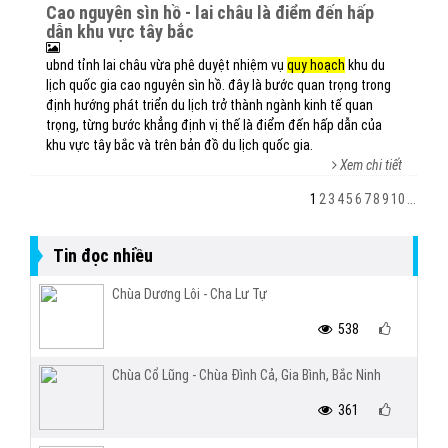
cao nguyên sìn hồ - lai châu là điểm đến hấp
dẫn khu vực tây bắc
ubnd tỉnh lai châu vừa phê duyệt nhiệm vụ
quy hoạch
khu du
lịch quốc gia cao nguyên sìn hồ. đây là bước quan trọng trong
định hướng phát triển du lịch trở thành ngành kinh tế quan
trọng, từng bước khẳng định vị thế là điểm đến hấp dẫn của
khu vực tây bắc và trên bản đồ du lịch quốc gia.
Xem chi tiết
1
2
3
4
5
6
7
8
9
10
...
Tin đọc nhiều
Chùa Dương Lôi - Cha Lư Tự
538
Chùa Cổ Lũng - Chùa Đình Cả, Gia Bình, Bắc Ninh
361