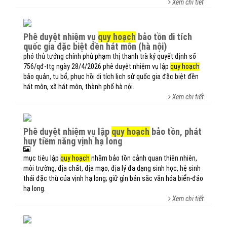
Xem chi tiết
phê duyệt nhiệm vụ
quy hoạch
bảo tồn di tích
quốc gia đặc biệt đền hát môn (hà nội)
phó thủ tướng chính phủ phạm thị thanh trà ký quyết định số
756/qđ-ttg ngày 28/4/2026 phê duyệt nhiệm vụ lập
quy hoạch
bảo quản, tu bổ, phục hồi di tích lịch sử quốc gia đặc biệt đền
hát môn, xã hát môn, thành phố hà nội.
Xem chi tiết
phê duyệt nhiệm vụ lập
quy hoạch
bảo tồn, phát
huy tiềm năng vịnh hạ long
mục tiêu lập
quy hoạch
nhằm bảo tồn cảnh quan thiên nhiên,
môi trường, địa chất, địa mạo, địa lý đa dạng sinh học, hệ sinh
thái đặc thù của vịnh hạ long; giữ gìn bản sắc văn hóa biển-đảo
hạ long.
Xem chi tiết